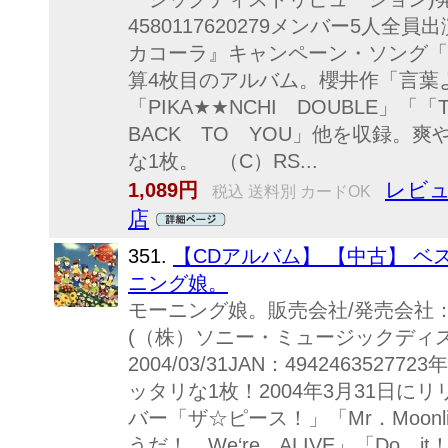
4580117620279メンバー5人全員出
カコーラ』キャンペーン・ソング「
算4枚目のアルバム。櫻井作「言葉
「PIKA★★NCHI DOUBLE」「「T
BACK TO YOU」他を収録。
な1枚。 （C）RS...
レビュ
1,089円
税込 送料別 カードOK
店
351.
【CDアルバム】 【中古】 
ニング娘。
モーニング娘。販売会社/発売会社
(（株）ソニー・ミュージックディ
2004/03/31JAN：49424635
ッタリな1枚！2004年3月31日
バー「ザ☆ピース！」「Mr．Moon
うだ！ We‘re ALIVE」「Do 