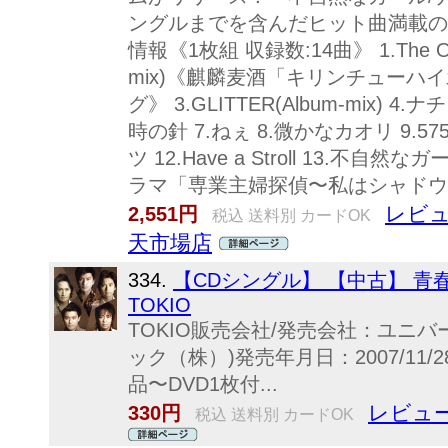
ングルまでを含んだヒット曲満載の
情報《1枚組 収録数:14曲》 1.The O
mix)《麒麟麦酒「キリンチューハ
グ》 3.GLITTER(Album-mix) 4
時の針 7.ねぇ 8.微かなカオリ 9.575
ツ 12.Have a Stroll 13.不
ラマ「専業主婦探偵〜私はシャドウ
レビュ
2,551円
税込 送料別 カードOK
天市場店
334.
【CDシングル】 【中古】 青春
TOKIO
TOKIO販売会社/発売会社：ユニ
ック（株）)発売年月日：2007/11/28
品〜DVD1枚付...
レビュー
330円
税込 送料別 カードOK