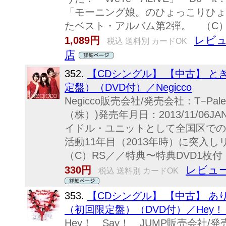
「モーニング娘。のひょっこりひょ
たベスト・アルバム第2弾。 （C）
レビュ
1,089円
税込 送料別 カードOK
店
352.
【CDシングル】 【中古】 
定盤）（DVD付）／Negicco
Negicco販売会社/発売会社：T−Pale
（株）)発売年月日：2013/11/06JA
イドル・ユニットとして全国区での人
活動11年目（2013年時）に突
（C）RS／／特典〜特典DVD1枚付
レビュー
330円
税込 送料別 カードOK
353.
【CDシングル】 【中古】 
（初回限定盤）（DVD付）／Hey！ 
Hey！ Say！ JUMP販売会社