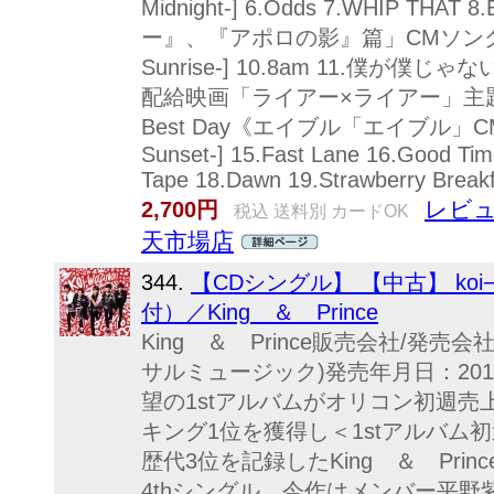
Midnight-] 6.Odds 7.WHIP TH
ー』、『アポロの影』篇」CMソング》 9.[
Sunrise-] 10.8am 11.僕
配給映画「ライアー×ライアー」主題歌》 12.
Best Day《エイブル「エイブル」CMソング
Sunset-] 15.Fast Lane 16.Good Tim
Tape 18.Dawn 19.Strawberry Breakf
レビュ
2,700円
税込 送料別 カードOK
天市場店
344.
【CDシングル】 【中古】 koi−
付）／King ＆ Prince
King ＆ Prince販売会社/発売会社：
サルミュージック)発売年月日：2019/08
望の1stアルバムがオリコン初週売
キング1位を獲得し＜1stアルバム
歴代3位を記録したKing ＆ Pri
4thシングル。今作はメンバー平