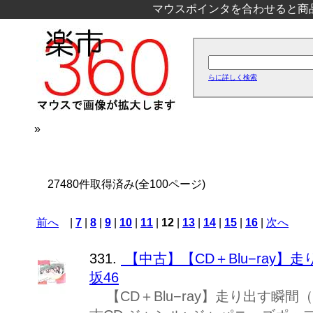
マウスポインタを合わせると商
らに詳しく検索
»
27480件取得済み(全100ページ)
前へ
|
7
|
8
|
9
|
10
|
11
|
12
|
13
|
14
|
15
|
16
|
次へ
331.
【中古】【CD＋Blu−ray】走
坂46
【CD＋Blu−ray】走り出す瞬間（T