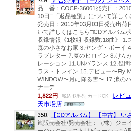
349.
河合奈保子 ゴールデン☆ベスト
品 番：COCP-36061発売日：20
10日□「返品種別」について詳しくはこ
発売日：2010年03月03日発売出
いて詳しくはこちら□CDアルバム
収録情報《1枚組 収録数:18曲》 1
森の小さなお家 3.ヤング・ボーイ 4.
ラブレター 7.夏のヒロイン 8.けんかをやめ
レーション 11.UNバランス 12.疑問
ラス・トレイン 15.デビュー〜Fly Me T
WINDOW〜月に降る雪〜 17.涙の
ナーデ
レビュ
1,822円
税込 送料別 カードOK
天市場店
350.
【CDアルバム】 【中古】 い
嵐販売会社/発売会社：（株）ジェ
ージックディストリビューション)発売年