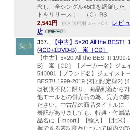
念し、全シングル45曲を網羅した
トをリリース！ （C）RS
レビュ
2,541円
税込 送料別 カードOK
店
357.
【中古】5×20 All the BEST!!
(4CD+1DVD-B) 嵐［CD］
【中古】5×20 All the BEST!! 199
B) 嵐［CD］【メーカー名】ジ
540001【ブランド名】ジェイストーム【
BEST!! 1999-2019 (初回限定盤2
は初期不良に限り、商品到着から7
他モールとの併売品の為、完売の際
ださい。中古品の商品タイトルに「
表記がありましても、特典・付属品
品名に【import】【輸入】【北
握できる表記商品について国内のD