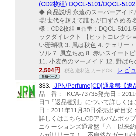
(CD2枚組) DQCL-5101/DQCL-5102
◆ 商品説明 永遠のスーパーアイ
場!世代を超えて誰もが口ずさめる名
様：CD2枚組 ■品番：DQCL-510
ックダイレクト 【ヒットコレクション V
い珊瑚礁 3. 風は秋色 4. チェリー・
ソル 7. 風立ちぬ 8. 赤いスイートピ
11. 小麦色のマーメイド 12. 野ばらの
レビュ
2,504円
税込 送料込 カードOK
333.
JPN/Perfume[CD]通常盤【
品 番：TKCA-73735発売日：20
日□「返品種別」について詳しくはこち
日：2011年11月30日発売出荷目
詳しくはこちら□CDアルバムポッ
ニケーションズ通常盤「△」以来約
ムがリリース！「不自然なガール/