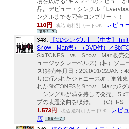
場を広げる“キスマイ”のデビュー
品。デビュー・シングル「Everybo
ングルまでを完全コンプリート！ （C
レビュー
110円
税込 送料別 カードOK
348.
【CDシングル】 【中古】 Imita
Snow Man盤）（DVD付）／SixTO
SixTONES vs Snow Ma
ュージックレーベルズ(（株）ソニ
ズ)発売年月日：2020/01/22JAN：45
りに行われたジャニーズJr．単独
れたSixTONESとSnow Man
ーシングルが満を持して発売。SixTO
プの表題楽曲を収録。 （C）RS
レビュ
1,573円
税込 送料別 カードOK
店