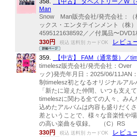
358.
【中古】 タペストリー／W（
Man
Snow Man販売会社/発売会社：（株
ックス・エンタテインメント（株）)発売
4595121638592／／付属品〜DV
レビュー
330円
税込 送料別 カードOK
359.
【中古】 FAM（通常盤）／time
timelesz販売会社/発売会社：Ove
ック)発売年月日：2025/06/11JAN
制timelesz初となるオリジナル
「新たに迎えた仲間、いつも支えてく
timeleszに関わる全ての人々、
込めたアルバムは内容も盛りだくさ
差ということで、様々な音楽性や場面
の高い楽曲を収録。 （C）RS
レビュー
330円
税込 送料別 カードOK