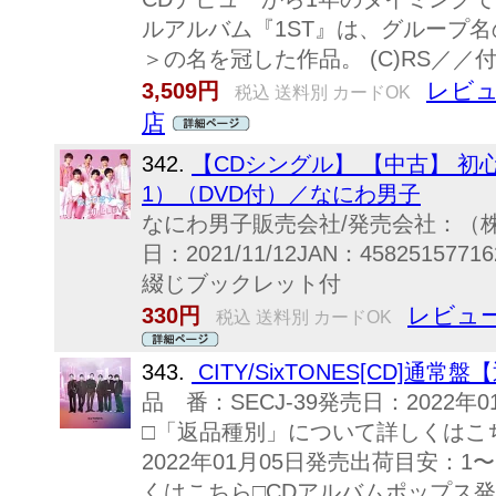
ルアルバム『1ST』は、グループ
＞の名を冠した作品。 (C)RS／／
レビュ
3,509円
税込 送料別 カードOK
店
342.
【CDシングル】 【中古】 初
1）（DVD付）／なにわ男子
なにわ男子販売会社/発売会社：（
日：2021/11/12JAN：4582515
綴じブックレット付
レビュー
330円
税込 送料別 カードOK
343.
CITY/SixTONES[CD]通常
品 番：SECJ-39発売日：2022年
□「返品種別」について詳しくはこちら
2022年01月05日発売出荷目安：
くはこちら□CDアルバムポップス