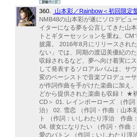
360.
山本彩／Rainbow＜初回限定盤
NMB48の山本彩が遂にソロデビュ
イターになる夢を公言してきた山本
トとギターセッションを重ね、CM
披露。 2016年8月にリリースされた
ない」では、同期の渡辺美優紀のた
収録されるなど、夢へ向け着実にス
して発表するソロアルバムは、サウ
変のベーシストで音楽プロデューサ
が作詞作曲を手がけた楽曲に加え、G
どから提供された楽曲も収録！ ★初
CD＞ 01. レインボーローズ （
治） 02. 雪恋 （作詞・作曲：山本
ト （作詞：いしわたり淳治 作曲
04. 彼女になりたい （作詞・作曲
愛のバトン （作詞：いしわたり淳