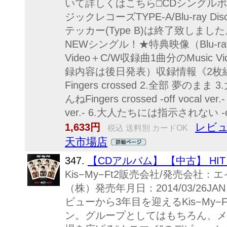
いて詳しくはこちら□CDシングル
ジックレコーズTYPE-A/Blu-ray 
テッカー(Type B)は終了致しまし
NEWシングル！★特典映像（Blu-ray
Video＋C/W収録曲1曲分のMusic
録内容は後日発表）収録情報《2枚組 収
Fingers crossed 2.全部 夢の
んねFingers crossed -off vocal ve
ver.- 6.大人たちには指示されない -off v
レビュ
1,633円
税込 送料別 カードOK
天市場店
347.
【CDアルバム】 【中古】 HIT！ 
Kis−My−Ft2販売会社/発売会
（株）発売年月日：2014/03/26JAN：
ビューから3年目を迎えるKis−My
ン。グループとしてはもちろん、メ