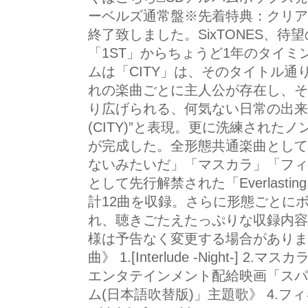
ーベルズ通常盤※先着特典：クリアフ
終了致しました。SixTONES、待望
「1ST」からちょうど1年のタイミ
ムは「CITY」は、そのタイトル通り“
れの楽曲ごとに主人公が存在し、そ
り広げられる、何気ない日常の出来
(CITY)”と表現。更に洗練された
が完成した。全形態共通楽曲として
ないみたいだ」「マスカラ」「フィ
として先行解禁された「Everlast
計12曲を収録。さらに形態ごとに
れ、聴きごたえたっぷりな収録内容
様は予告なく変更する場合があります
曲》 1.[Interlude -Night-] 
エンタテインメント配給映画「スパ
ム(日本語吹替版)」主題歌》 4.フィギュア 