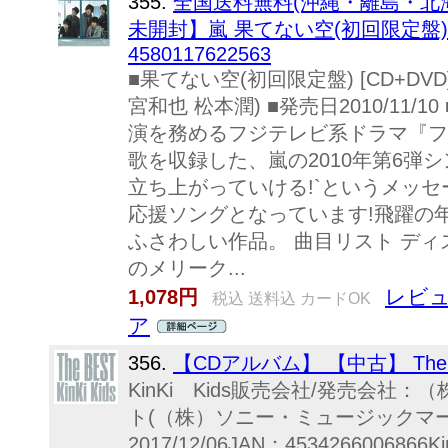
355.
全国送料無料(沖縄・離島・北海
未開封】嵐 果てない空(初回限定盤) 
4580117622563
■果てない空(初回限定盤) [CD+DVD
宮和也 松本潤) ■発売日2010/11/
演を務めるフジテレビ系ドラマ『フ
歌を収録した、嵐の2010年第6弾
立ち上がっていける!`というメッ
応援ソングとなっています!飛躍の年
ふさわしい作品。 曲目リスト ディスク
のメリーク...
レビュ
1,078円
税込 送料込 カードOK
ア
356.
【CDアルバム】 【中古】 The 
KinKi Kids販売会社/発売会
ト(（株）ソニー・ミュージックマ
2017/12/06JAN：45342660068