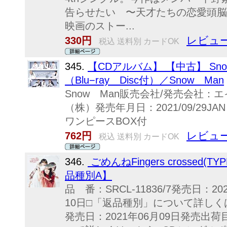
告らせたい 〜天才たちの恋愛頭脳
映画のストー...
レビュー
330円
税込 送料別 カードOK
345.
【CDアルバム】 【中古】 Sno
（Blu−ray Disc付）／Snow Man
Snow Man販売会社/発売会社
（株）発売年月日：2021/09/29JAN
ワンピースBOX付
レビュー
762円
税込 送料別 カードOK
346.
ごめんねFingers crossed(TYP
品種別A】
品 番：SRCL-11836/7発売日：2
10日□「返品種別」について詳しくはこ
発売日：2021年06月09日発売出