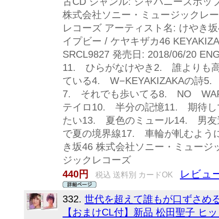
古CD ジャンル: ジャパニーズポッ
株式会社ソニー・ミュージックレー
レコーズ アーティスト名: けやき坂
イプビー / ケヤキザカ46 KEYAKIZA
SRCL9827 発売日: 2018/06/20 ENG
11. ひらがなけやき2. 誰よりも
ている4. W−KEYAKIZAKAの詩
7. それでも歩いてる8. NO WAR 
テイロ10. 半分の記憶11. 期待
たい13. 夏色のミュール14. 男友
で夏の境界線17. 車輪が軋むように
き坂46 株式会社ソニー・ミュー
ジックレコーズ
レビュー
440円
税込 送料別 カードOK
332.
世代を超えて誰もが口ずさめる
【おまけCL付】新品 松田聖子 ヒットコ