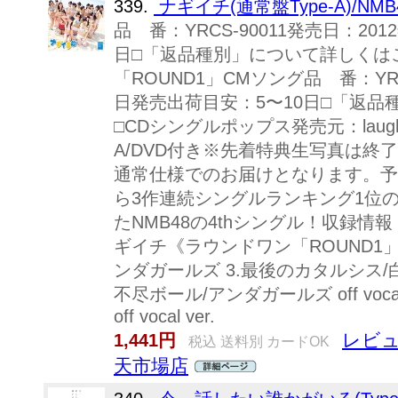
339.
ナギイチ(通常盤Type-A)/NMB
品 番：YRCS-90011発売日：20
日□「返品種別」について詳しくは
「ROUND1」CMソング品 番：YRCS
日発売出荷目安：5〜10日□「返
□CDシングルポップス発売元：laugh out
A/DVD付き※先着特典生写真は終
通常仕様でのお届けとなります。予
ら3作連続シングルランキング1位
たNMB48の4thシングル！収録情報《2
ギイチ《ラウンドワン「ROUND1」
ンダガールズ 3.最後のカタルシス/白組 4.
不尽ボール/アンダガールズ off voca
off vocal ver.
レビュ
1,441円
税込 送料別 カードOK
天市場店