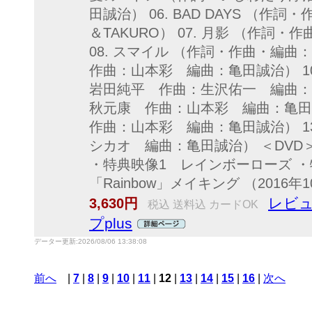
田誠治） 06. BAD DAYS （作
＆TAKURO） 07. 月影 （作詞
08. スマイル （作詞・作曲・編曲：
作曲：山本彩 編曲：亀田誠治） 1
岩田純平 作曲：生沢佑一 編曲：亀
秋元康 作曲：山本彩 編曲：亀田誠
作曲：山本彩 編曲：亀田誠治） 1
シカオ 編曲：亀田誠治） ＜DVD
・特典映像1 レインボーローズ ・
「Rainbow」メイキング （2016
レビュ
3,630円
税込 送料込 カードOK
プplus
データー更新:2026/08/06 13:38:08
前へ
|
7
|
8
|
9
|
10
|
11
|
12
|
13
|
14
|
15
|
16
|
次へ