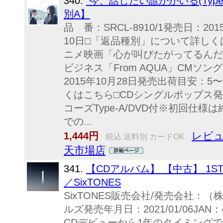
340.
今、話したい誰かがいる(Type-A
別A】
品 番：SRCL-8910/1発売日：2
10日□「返品種別」について詳し
ニメ映画「心が叫びたがってるんだ
ビジネス「From AQUA」CMソング
2015年10月28日発売出荷目安：
くはこちら□CDシングルポップス
コーズType-A/DVD付※初回仕
での...
レビュ
1,444円
税込 送料別 カードOK
天市場店
341.
【CDアルバム】 【中古】 1
／SixTONES
SixTONES販売会社/発売会社：
ルズ発売年月日：2021/01/06JAN：4
CDデビューから1年のタイミングでリ