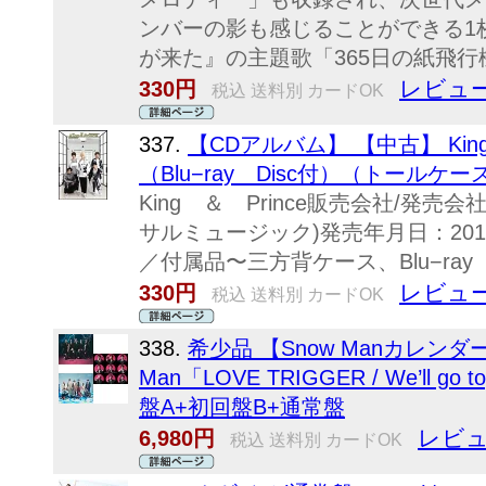
ンバーの影も感じることができる1
が来た』の主題歌「365日の紙飛行
レビュー
330円
税込 送料別 カードOK
337.
【CDアルバム】 【中古】 Kin
（Blu−ray Disc付）（トールケース
King ＆ Prince販売会社/発売会社：
サルミュージック)発売年月日：2019/06
／付属品〜三方背ケース、Blu−ray
レビュー
330円
税込 送料別 カードOK
338.
希少品 【Snow Manカレンダー 2
Man「LOVE TRIGGER / We’ll 
盤A+初回盤B+通常盤
レビュ
6,980円
税込 送料別 カードOK