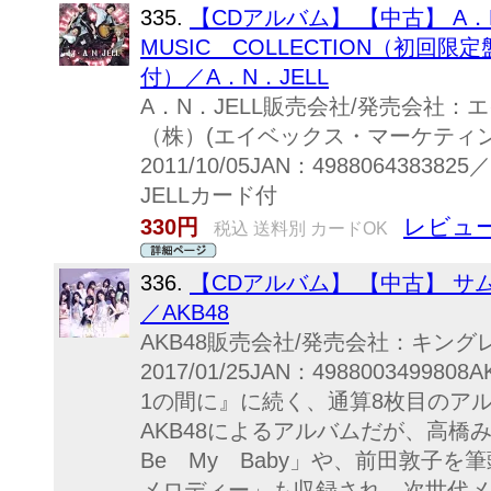
335.
【CDアルバム】 【中古】 A．
MUSIC COLLECTION（初回
付）／A．N．JELL
A．N．JELL販売会社/発売会社
（株）(エイベックス・マーケティ
2011/10/05JAN：498806438
JELLカード付
レビュー
330円
税込 送料別 カードOK
336.
【CDアルバム】 【中古】 サム
／AKB48
AKB48販売会社/発売会社：キン
2017/01/25JAN：498800349
1の間に』に続く、通算8枚目のア
AKB48によるアルバムだが、高橋
Be My Baby」や、前田敦子
メロディー」も収録され、次世代メ