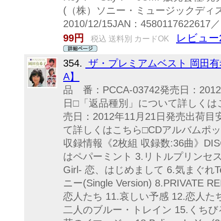
(（株）ソニー・ミュージックディ
2010/12/15JAN：4580117622
レビュー
99円
税込 送料別 カードOK
354.
ザ・プレミアムベスト 岡田有希
A】
品 番：PCCA-03742発売日：20
日□「返品種別」について詳しくはこち
売日：2012年11月21日発売出荷
て詳しくはこちら□CDアルバムポ
収録情報《2枚組 収録数:36曲》DIS
はペパーミント 3.リトルプリンセス 4.
Girl- 恋、はじめまして 6.気まぐれT
ニー(Single Version) 8.PRIVATE
恋人たち 11.哀しい予感 12.恋人たちのカ
二人のブルー・トレイン 15.くちびるNe