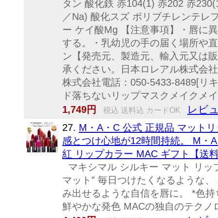
タン 酸化鉄 赤104(1) 赤202 赤23
／Na) 酸化スズ ポリブチレンテレ
ー ケイ酸Mg 【注意事項】・唇
する。・乳幼児の手の届く場所や直
ン【発売元、製造元、輸入元又は販
承ください。日本ロレアル株式会社1
株式会社電話：050-5433-848
ド落ちないリップマスクメイクメイ
レビュ
1,749円
税込 送料込 カードOK
27.
M・A・C 公式 正規品 マット
感とつけ心地が12時間持続。 M・A・C 
紅 リップカラー MAC ギフト【送
マキシマル シルキー マット リッ
マット” 毎日つけたくなるような、
み出せるような自信を唇に。 *色持ち
鮮やかな発色 MACの独自のテクノロ