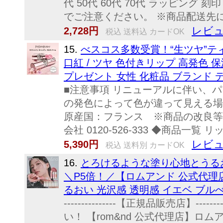
代 50代 60代 70代 ラッピング
でご注意ください。 ※商品配送先
レビュ
2,728円
税込 送料込 カードOK
15.
べスコス多数受賞！“生ツヤ”ティ
口紅 / ツヤ 色付きリップ 高発色 保
プレゼント 女性 化粧品 ブランド 
■注意事項 リニューアルに伴い、
の発色によって色が違って見える場合がご
原産国：フランス ※商品の改良等
会社 0120-526-333 ◆商品一覧 
レビュ
5,390円
税込 送料別 カードOK
16.
とろけるような塗り心地とうる
＼P5倍！／【ロムアンド 公式代理店
るおい 光沢感 透明感 イエベ ブルべ
---------------【正規品販売店
い！ 【rom&nd 公式代理店】ロムアン