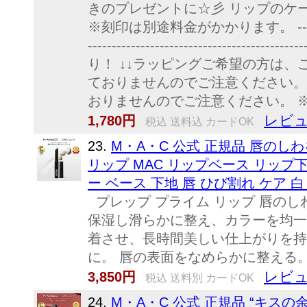
きのプレゼントに☆彡 リップのケー
※刻印は別途料金がかかります。 -----------------
-------------------------
り！ ↓↓ラッピングご希望の方は、
ておりませんのでご注意ください。
おりませんのでご注意ください。 
レビュ
1,780円
税込 送料込 カードOK
23.
M・A・C 公式 正規品 唇の
リップ MAC リップベース リップ
ー ベース 下地 唇 ひび割れ ケア 白
プレップ プライム リップ 唇のし
保湿し滑らかに整え、カラーを均一
着させ、長時間美しい仕上がりを持
に。 唇の表面をなめらかに整える。
レビュ
3,850円
税込 送料別 カードOK
24.
M・A・C 公式 正規品 “キ