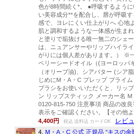
色が8時間続く*。 ●呼吸するよ
い美容成分**を配合し、唇が呼吸
感で、ヨレにくい仕上がりへ 心地
肌と調和するような一体感が生まれ
と塗りで垢抜ける唯一無二のシェー
は、ニュアンサーやリップハイライ
がりには個人差があります。） ※一
ベリーシードオイル（(ヨーロッパキ
（オリーブ油)、シアバター (シア
じめにM・A・C プレップ プライム
ブラシをお使いいただくと、リップ
ン リップスティック メーカー名 M
0120-815-750 注意事項
表示をご確認ください。【その他よ
レビュ
4,400円
税込 送料込 カードOK
4.
M・A・C 公式 正規品 “キ