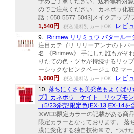
予めご了承ください。送料無料対象
のでご注意ください。カネボウ化粧品10
話：050-5577-5043[メイクアップ
レビュ
1,540円
税込 送料別 カードOK
9.
Ririmew リリミュウ バタール
注目カテゴリ リリーアンナのトパー
名 《Ririmew》 手にした誰
りたての色・ツヤが持続するリップ。
ーシックなピンクベージュ 02 マー
レビュ
1,980円
税込 送料込 カードOK
10.
落ちにくさも美発色もよくばりたい
プ】カネボウ ケイト リップモンス
（5/23発売!限定色(EX-13,EX-14
※WEB限定カラーの記載がある商品
限定カラーとなっております。 落
膜に変化する独自技術※で、つけた