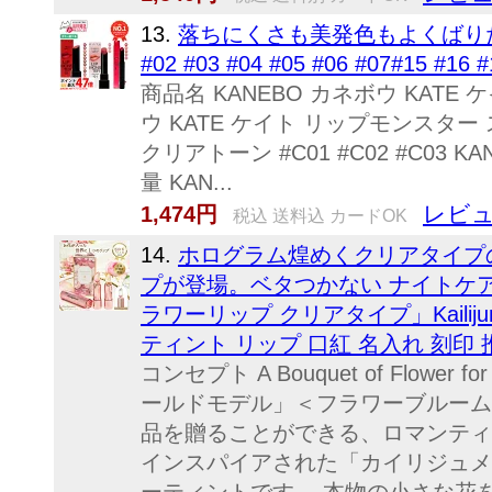
13.
落ちにくさも美発色もよくばりたい
#02 #03 #04 #05 #06 #07#1
商品名 KANEBO カネボウ KATE ケイト 
ウ KATE ケイト リップモンスター スフ
クリアトーン #C01 #C02 #C03 K
量 KAN...
レビュ
1,474円
税込 送料込 カードOK
14.
ホログラム煌めくクリアタイプ
プが登場。ベタつかない ナイトケア
ラワーリップ クリアタイプ」Kail
ティント リップ 口紅 名入れ 刻印
コンセプト A Bouquet of Flo
ールドモデル」＜フラワーブルームシ
品を贈ることができる、ロマンティ
インスパイアされた「カイリジュメ