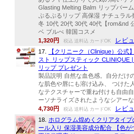
Glasting Melting Bal
ぷるぷるリップ 高保湿 ナチュラル発
冬 10代 20代 30代 40代【r
ベ ブルべ 韓国コスメ
レビュ
1,320円
税込 送料込 カードOK
17.
【クリニーク（Clinique）公式
スト リップスティック CLINIQU
リップ プレゼント
製品説明 自然な血色感。自分だけの発色を。
な肌色や唇にも溶け込み、 つけた
なテクスチャーで重ね付けも自由自在
ーソナライズされたようなシアーな仕
レビュ
4,730円
税込 送料込 カードOK
18.
ホログラム煌めくクリアタイプ
ール入り 保湿美容成分配合 【色がつ