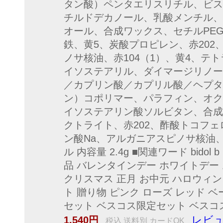
タン酸）ペンタエリスリチル、ビス
チルドデカノール、乳酸メンチル、
オール、合成ワックス、セチルPE
鉄、黄5、炭酸プロピレン、赤20
ノサ核油、赤104（1）、黄4、テト
イソステアリル、ダイマージリノー
／カプリン酸／カプリル酸／ヘプタ
ン）コポリマー、パラフィン、オク
イソステアリン酸ソルビタン、合成
クトライト、赤202、酢酸トコフ
ン酸Na、アルガニアスピノサ核油、
ル 内容量 2.4g ■関連ワード bidol
品 バレンタインデー ホワイトデー
クリスマス 正月 お中元 ハロウィン 
ト 贈り物 ピンク ローズ レッド 
セット ベスコス限定セット ベスコ
レビュ
1,540円
税込 送料別 カードOK