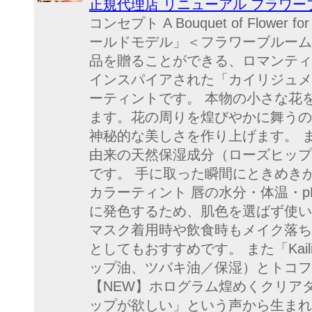
正規代理店 リニューアル フラワーブ
コンセプト A Bouquet of Flo
ールドモデル」＜フラワーブルームシ
品を贈ることができる、ロマンティ
インスパイアされた「カイリジュメ
ーティントです。 本物の小さな花
ます。花の周りを煌びやかに舞うの
神秘的な美しさを作り上げます。 また
由来の天然保湿成分（ローズヒップ
です。 手に取った瞬間にときめき
カラーティント 唇の水分・体温・
に発色するため、肌色を選ばず使い
マスク着用時や飲食時もメイク落ち
としてもおすすめです。 また「Kai
ップ油、ツバキ油／保湿）とトコフ
【NEW】ホログラム煌めくクリアタイ
ップが欲しい」という声から生まれ