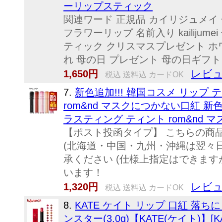
ーリップスティック
関連ワード 正規品 カイリジュメイ 
フラワーリップ 名前入り kailij
ティック クリスマスプレゼント ホワ
れ 母の日 プレゼント 母の日ギフト
レビュ
1,650円
税込 送料込 カードOK
7.
新色追加!!! 韓国コスメ リップ 
rom&nd マスクにつかない口紅 新色
ラスティング ティント rom&nd 
【ポスト投函タイプ】 こちらの商
(北海道・中国・九州・沖縄は翌々
承ください (仕様上指定はできま
います！
レビュ
1,320円
税込 送料込 カードOK
8.
KATE ケイト リップ 口紅 落ち
ンスター(3.0g)【KATE(ケイト)】