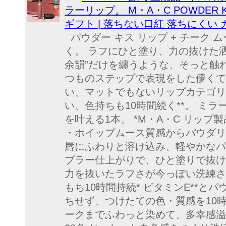
ラーリップ。 M・A・C POWDER 
ギフト | 落ちない口紅 落ちにくい
パウダー キス リップ + チーク 
く。 ラフにひと塗り、力の抜けた洒
余韻”だけを纏うような、そっと触
つものステップで表現をした儚くて
い、マットでもないリップカテゴリ
い、色持ちも10時間続く**。 
を叶える1本。 *M・A・C リッ
・ホイップムース質感からパウダリ
唇にふわりと溶け込み、軽やかなパ
ブラー仕上がりで、ひと塗りで抜け
力を抜いたラフさが今っぽい洗練さ
もち10時間持続* ビタミンE**
ちせず、つけたての色・質感を10
ークまでふわっと染めて、多幸感溢