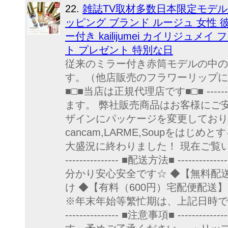
22.
雑誌TV取材多数日本限定モデル
ッピング ブランド ルージュ 女性 
ー付き kailijumei カイリジュ
ト プレゼント 特別な日
従来のミラー付き赤筒モデルの中の
す。（他店販売のフラワーリップにはオイルは入ってお
■□■当店は正規代理店です■□■ ----------
ます。 弊社販売商品はお客様にご
ザインにパッケージを変更しており
cancam,LARME,Soupを
大盛況に終わりました！ 現在ご覧いただ
--------------- ■配送方法■ --
分かり安心安全です☆ ◆【無料配
け ◆【有料（600円）宅配便配
※年末年始等繁忙期は、上記日時でお届け
--------------- ■注意事項■ --