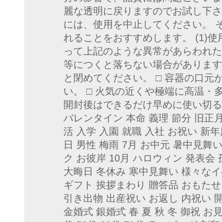
麗な透明に戻りますのでお試し下さ
には、使用を中止してください。 
れることをおすすめします。 (1)
って上記のような異常があらわれた
等につくと落ちない場合があります
と閉めてください。 □ 容器の口元
い。 □ 火気の近くや極端に高温
開封後はできるだけ早めに使い切るよ
バレンタイン 本命 義理 節分 旧正
活 入学 入園 就職 入社 お祝い 新
日 男性 梅雨 7月 お中元 暑中見舞
ク お彼岸 10月 ハロウィン 発表会
大晦日 冬休み 寒中見舞い 様々なイ
ギフト 挨拶まわり 贈答品 おもたせ
引き出物 出産祝い お返し 内祝い 
金婚式 銀婚式 春 夏 秋 冬 御祝 お見