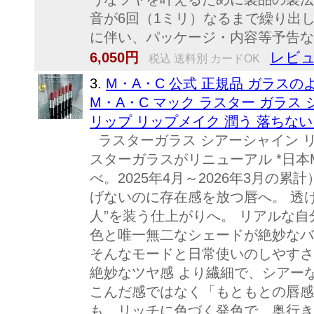
音が6回（1ミリ）なるまで繰り出
に伴い、パッケージ・内容等予告な
レビュ
6,050円
税込 送料別 カードOK
3.
M・A・C 公式 正規品 ガラ
M・A・C マック ラスター ガラス
リップ リップメイク 潤う 落ちない
ラスターガラス シアーシャイン リ
スターガラスがリニューアル *日本
べ。2025年4月～2026年3月の
げないのに存在感を放つ唇へ。 透
人”を装う仕上がりへ。 リアルな自
色と唯一無二なシェードが絶妙なバ
そんなモードと日常使いのしやすさ
絶妙なツヤ感 より繊細で、シアー
こんだ感ではなく「もともとの唇感
も、リッチに色づく発色で、奥行き