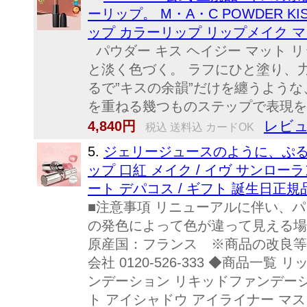
ーリップ。 M・A・C POWDER K
ップ カラーリップ リップメイク マ
パウダー キス ヘイジー マット 
と淡く色づく。 ラフにひと塗り、力
るで”キスの余韻”だけを纏うよう
を重ねる幾つものステップで表現をし
レビュ
4,840円
税込 送料込 カードOK
5.
ジェリージュースのように、ぷるん
ップ 口紅 メイク / イヴ サンローラ
ート デパコス / ギフト 誕生日正規品
■注意事項 リニューアルに伴い、
の発色によって色が違って見える場合がご
原産国：フランス ※商品の改良等
会社 0120-526-333 ◆商品
ンデーション リキッドファンデーシ
ト アイシャドウ アイライナー マ