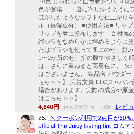
28色 じゅわっと血色感をつくり
色が登場。 ・唇に寄り添うように
ぼかしたようなソフトな仕上がりを
ル（保湿成分） ■使用方法■ リッ
リップを唇に塗布します。 2.付
縦ジワをなめらかに埋めるように塗
たはブラシを使って肌にのせ、好み
1〜2か所のせ、指の腹でやさしく
は、さらに重ねると高発色に。 ※パ
はございません。 製品名 パウダー キ
ちら＞＞】 広告文責 ELCジャパン
場合があります。実際の成分や原産
はこちら＞＞】
レビュ
4,840円
税込 送料込 カードOK
25.
＼クーポン利用で2点目が60％
official The Juicy last