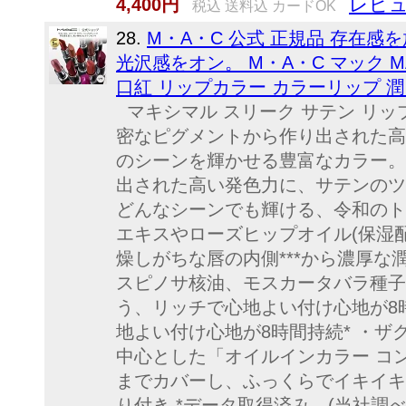
レビュ
4,400円
税込 送料込 カードOK
28.
M・A・C 公式 正規品 存在
光沢感をオン。 M・A・C マック MAC
口紅 リップカラー カラーリップ 潤
マキシマル スリーク サテン リッ
密なピグメントから作り出された高
のシーンを輝かせる豊富なカラー。 
出された高い発色力に、サテンのツ
どんなシーンでも輝ける、令和のト
エキスやローズヒップオイル(保湿配
燥しがちな唇の内側***から濃厚な
スピノサ核油、モスカータバラ種子
う、リッチで心地よい付け心地が8時
地よい付け心地が8時間持続* ・
中心とした「オイルインカラー コ
までカバーし、ふっくらでイキイキ
り付き *データ取得済み。(当社調