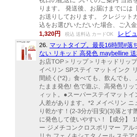
祝日の配送についてのご案内 当店
ります。 発送後、お届けまでには
お送りしております。 クレジット
込をお選びいただいた場合、ご入金確
レビュ
1,320円
税込 送料込 カードOK
26.
マットタイプ。最長16時間#落ち
ない リキッド 高発色 maybelline
お店TOP＞リップ＞リキッドリップ＞
イベリン SPステイ マットインク 
間続く(*2)」食べても、飲んでも
たまま発色! 色で遊ぶ、高発色リッ
ィット。●スーパーステイマットイン
人差があります。*2 メイベリン 
り乾かす！(2-3分が目安)(3)
に発色して使いやすい！【成分】 1
ー ジメチコンクロスポリマー アル
リカ フェノキシエタノール ステア