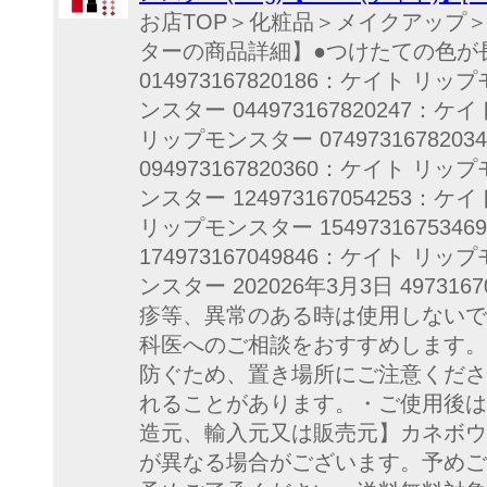
お店TOP＞化粧品＞メイクアップ＞
ターの商品詳細】●つけたての色が長
014973167820186：ケイト リッ
ンスター 044973167820247：ケ
リップモンスター 074973167820
094973167820360：ケイト リッ
ンスター 124973167054253：ケ
リップモンスター 154973167534
174973167049846：ケイト リッ
ンスター 202026年3月3日 49731
疹等、異常のある時は使用しないで
科医へのご相談をおすすめします。
防ぐため、置き場所にご注意くださ
れることがあります。・ご使用後は
造元、輸入元又は販売元】カネボウ
が異なる場合がございます。予めご