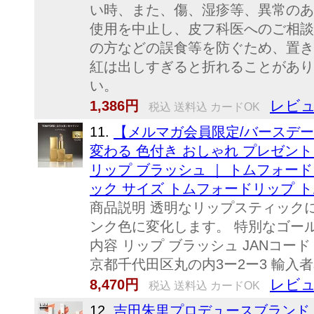
い時、また、傷、湿疹等、異常のあ
使用を中止し、皮フ科医へのご相談
の方などの誤食等を防ぐため、置き
紅は出しすぎると折れることがあり
い。
レビュ
1,386円
税込 送料込 カードOK
11.
【メルマガ会員限定/バースデー
変わる 色付き おしゃれ プレゼント デ
リップ ブラッシュ ｜ トムフォード 
ック サイズ トムフォードリップ 
商品説明 透明なリップスティック
ンク色に変化します。 特別なゴー
内容 リップ ブラッシュ JANコード 
京都千代田区丸の内3ー2ー3 輸入者
レビュ
8,470円
税込 送料込 カードOK
12.
吉田朱里プロデュースブランド b i