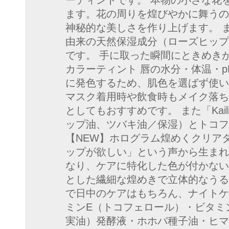
ーティントです。 本物の小さな花
ます。花の周りを煌びやかに舞うの
神秘的な美しさを作り上げます。 また
由来の天然保湿成分（ローズヒップ
です。 手に取った瞬間にときめき
カラーティント 唇の水分・体温・
に発色するため、肌色を選ばず使い
マスク着用時や飲食時もメイク落ち
としてもおすすめです。 また「Kai
ップ油、ツバキ油／保湿）とトコフ
【NEW】ホログラム煌めくクリアタイ
ップが欲しい」という声から生まれ
なり、ケアに特化した色が付かない
とした繊細な煌めきで立体的なうる
で日中のケアはもちろん、ナイトケア
ミンE（トコフェロール）・ビタミ
実油）発酵液・ホホバ種子油・ヒマシ