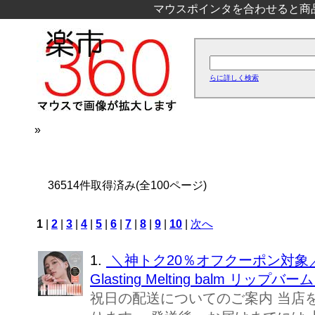
マウスポインタを合わせると商
らに詳しく検索
»
36514件取得済み(全100ページ)
1
|
2
|
3
|
4
|
5
|
6
|
7
|
8
|
9
|
10
|
次へ
1.
＼神トク20％オフクーポン対象／
Glasting Melting balm
祝日の配送についてのご案内 当店