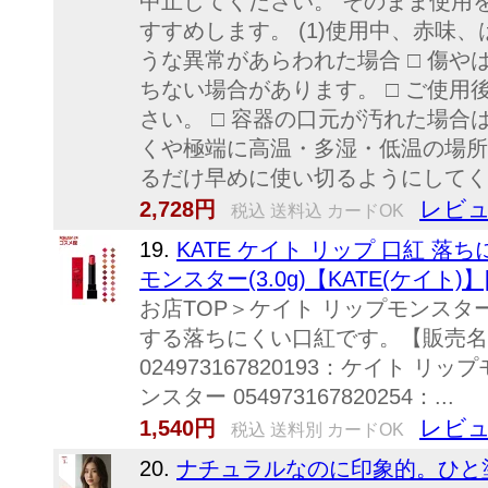
中止してください。 そのまま使用
すすめします。 (1)使用中、赤味
うな異常があらわれた場合 □ 傷
ちない場合があります。 □ ご使
さい。 □ 容器の口元が汚れた場合
くや極端に高温・多湿・低温の場所
るだけ早めに使い切るようにしてく
レビュ
2,728円
税込 送料込 カードOK
19.
KATE ケイト リップ 口紅 落ち
モンスター(3.0g)【KATE(ケイト)
お店TOP＞ケイト リップモンスタ
する落ちにくい口紅です。【販売名】497
024973167820193：ケイト リッ
ンスター 054973167820254：...
レビュ
1,540円
税込 送料別 カードOK
20.
ナチュラルなのに印象的。ひと塗