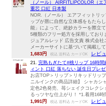
（ノール） AIRFITLIPCOLO
重芯 口紅 日本製
NOR.（ノール） エアフィットリ
ップが唇に自然な立体感をもたらし
能」によって、絶妙カラーを際立て
5種類のフリー処方を採用しております
ジュアルレッド 広告文責 株式会社ユ
メーカーサイトに基づいて掲載して
レビュ
1,683円
税込 送料込 カードOK
21.
完熟もぎたて#桃リップ 16時間続
ィント 口紅 落ちない 誕生日プレゼン
お店TOP＞リップ＞リキッドリップ＞メ
ニルインクの商品詳細】 シャカシャカ
定色2色発売、苺シェイクコレクショ
るっツヤな仕上がり！ *1.着用16
レビュ
1,991円
税込 送料込 カードOK