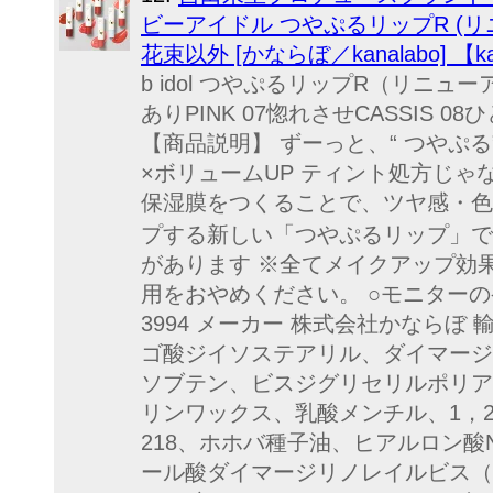
ビーアイドル つやぷるリップR (リ
花束以外 [かならぼ／kanalabo] 【ka
b idol つやぷるリップR（リニューア
ありPINK 07惚れさせCASSIS 08ひ
【商品説明】 ずーっと、“ つやぷ
×ボリュームUP ティント処方じ
保湿膜をつくることで、ツヤ感・色
プする新しい「つやぷるリップ」で
があります ※全てメイクアップ効果
用をおやめください。 ○モニターの
3994 メーカー 株式会社かならぼ 輸入
ゴ酸ジイソステアリル、ダイマージ
ソブテン、ビスジグリセリルポリア
リンワックス、乳酸メンチル、1，
218、ホホバ種子油、ヒアルロン酸N
ール酸ダイマージリノレイルビス（