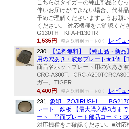
こちらはタイガーの純正部品となっ
伴いお届けができない場合、代替品
予めご理解くださいますようお願い
ください。 対応機種をご確認くださ
G130TH KFA-H130TR
レビュ
1,535円
税込 送料別 カードOK
230.
【送料無料】 【純正品・新品
用の穴あき・波形プレート★1個【TIG
商品名ホットプレート用の穴あき波
CRC-A300T、CRC-A200TCR
ガー、TIGER
レビュ
4,400円
税込 送料別 カードOK
231.
象印 ZOJIRUSHI BG21
レート 鉄板 【最大購入数3点まで】
ート 平面プレート部品コード：BG21
対応機種をご確認ください。■対応機種・・