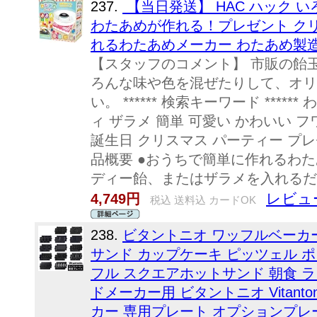
237.
【当日発送】 HAC ハック 
わたあめが作れる！プレゼント クリ
れるわたあめメーカー わたあめ製造機 H
【スタッフのコメント】 市販の飴
ろんな味や色を混ぜたりして、オリ
い。 ****** 検索キーワード ****
ィ ザラメ 簡単 可愛い かわいい 
誕生日 クリスマス パーティー プレゼント ***
品概要 ●おうちで簡単に作れるわ
ディー飴、またはザラメを入れるだ.
レビュ
4,749円
税込 送料込 カードOK
238.
ビタントニオ ワッフルベーカ
サンド カップケーキ ピッツェル 
フル スクエアホットサンド 朝食 ラ
ドメーカー用 ビタントニオ Vitant
カー 専用プレート オプションプレ