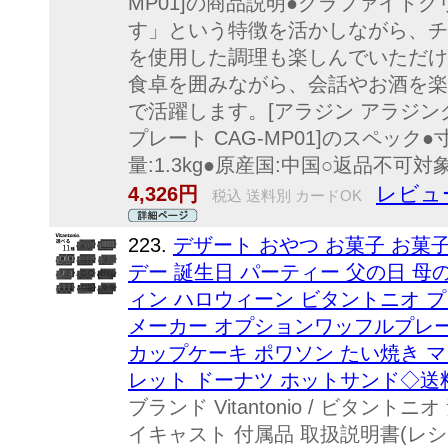
MP01]の商品説明●グラファイト
す」という特徴を活かしながら、チ
を使用した調理も楽しんでいただけ
食卓を囲みながら、会話やお酒を楽
で活躍します。[アラジン アラジン
プレート CAG-MP01]のスペック●寸法:
量:1.3kg●原産国:中国○返品不可対
レビュ
4,326円
税込 送料別 カードOK
223.
デザート おやつ お菓子 お菓
デー 誕生日 パーティー 父の日 母
ィン ハロウィーン ビタントニオ プレート
メーカー オプションワッフルプレー
カップケーキ ポワソン たい焼き 
レット ドーナツ ホットサンド◇送
ブランド Vitantonio / ビタン
イキャスト 付属品 取扱説明書(レシ