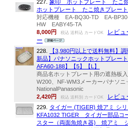
227.
象印 ホットプレート たこ焼きプ
ホットプレート たこ焼きプレート (71
対応機種 EA-BQ30-TD EA-BP30-
HW EABY45-TA
レビュ
8,000円
税込 送料込 カードOK
ー
228.
【3,980円以上で送料無料】
新品】パナソニックホットプレート用の
AFA60-188】【5】【L】
商品名ホットプレート用の遮熱板入数1
W200、NF-WM3メーカーパナ
NationalPanasonic
レビュ
2,420円
税込 送料別 カードOK
229.
タイガー (TIGER) 焼アミ
KFA1032 TIGER タイガー部品
スター（両面魚焼き器) 焼アミ 