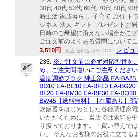
30代 40代 50代 60代 70代 80
新生活 家族暮らし 子育て 旅行 ト
ジネス 法人 ギフト プレゼントお
日時のご希望に沿えない場合がござ
ご注文前のよくある質問についてご確
レビュ
3,510円
税込 送料込 カードOK
235.
※ご注文前に必ず対応型番を
め、ご注文間違いにご注意ください 
温度調節プラグ 純正部品 EA-BA25 EA-B
BD10 EA-BE10 EA-BF10 EA-BG20 
BL20 EA-BM30 EA-BP30 EA-BQ30 
BW45【送料無料】【在庫あり】部品番号
炊飯器をはじめとした各種調理家電
いただくために、当店では象印を中
り扱っております。「買い替えでは
い」 そんなお客様のお役に立てる