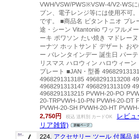
VWH/VSW/PWS※VSW-4/V2-
ブン、電子レンジ等には使用不可。
です。 ■商品名 ビタントニオ プレー
途・シーン Vitantonio ワッフ
ーキ ポワソン たい焼き マドレーヌ
ーナツ ホットサンド デザート おや
ー バレンタインデー 誕生日 パーテ
リスマス ハロウィン ハロウィーン
プレート ■JAN・型番 496829131317
4968291313185 4968291313208 4
4968291313147 4968291313109 4
4968291313215 PVWH-20-PO PV
20-TRPVWH-10-PN PVWH-20-DT 
PVWH-20-SH PVWH-20-HT PVWH
レビュ
2,750円
税込 送料別 カードOK
リア雑貨)
224.
アクセサリー ツール 付属品 純