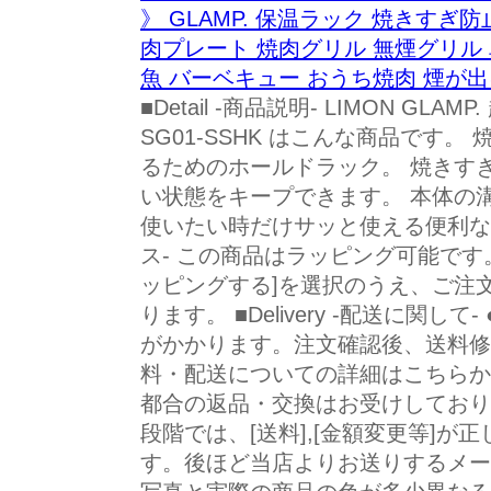
》 GLAMP. 保温ラック 焼きすぎ
肉プレート 焼肉グリル 無煙グリル 
魚 バーベキュー おうち焼肉 煙が出に
■Detail -商品説明- LIMON G
SG01-SSHK はこんな商品です
るためのホールドラック。 焼きす
い状態をキープできます。 本体の
使いたい時だけサッと使える便利なアイテ
ス- この商品はラッピング可能です。
ッピングする]を選択のうえ、ご注
ります。 ■Delivery -配送に関
がかかります。注文確認後、送料修
料・配送についての詳細はこちらから ■a
都合の返品・交換はお受けしており
段階では、[送料],[金額変更等]
す。後ほど当店よりお送りするメー