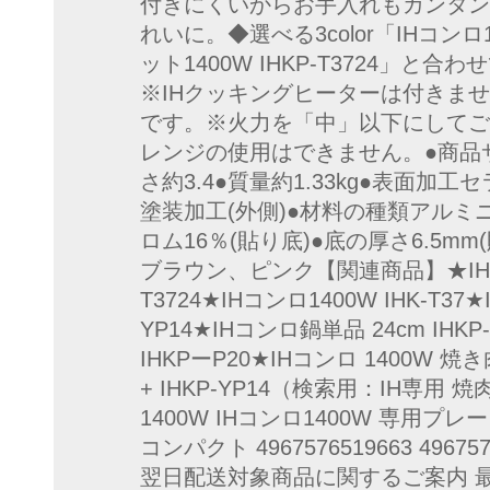
付きにくいからお手入れもカンタン
れいに。◆選べる3color「IHコンロ1
ット1400W IHKP-T3724」
※IHクッキングヒーターは付きません
です。※火力を「中」以下にしてご
レンジの使用はできません。●商品サイ
さ約3.4●質量約1.33kg●表面加
塗装加工(外側)●材料の種類アルミ
ロム16％(貼り底)●底の厚さ6.5m
ブラウン、ピンク【関連商品】★IHコン
T3724★IHコンロ1400W IHK-T3
YP14★IHコンロ鍋単品 24cm IHKP
IHKPーP20★IHコンロ 1400W 焼
+ IHKP-YP14（検索用：IH専用
1400W IHコンロ1400W 専用プ
コンパクト 4967576519663 496757
翌日配送対象商品に関するご案内 