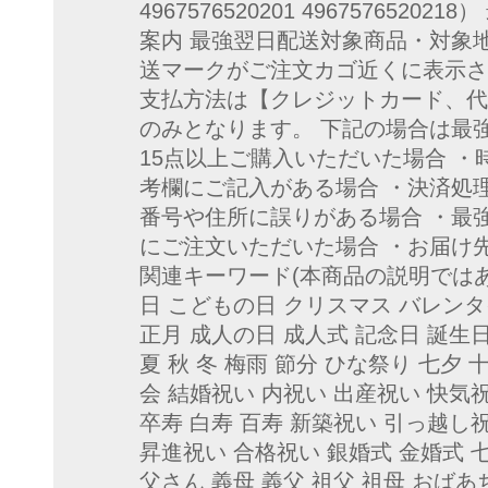
4967576520201 49675765
案内 最強翌日配送対象商品・対象
送マークがご注文カゴ近くに表示さ
支払方法は【クレジットカード、代
のみとなります。 下記の場合は最
15点以上ご購入いただいた場合 ・
考欄にご記入がある場合 ・決済処
番号や住所に誤りがある場合 ・最
にご注文いただいた場合 ・お届け
関連キーワード(本商品の説明ではあ
日 こどもの日 クリスマス バレンタ
正月 成人の日 成人式 記念日 誕生日
夏 秋 冬 梅雨 節分 ひな祭り 七夕 
会 結婚祝い 内祝い 出産祝い 快気祝
卒寿 白寿 百寿 新築祝い 引っ越し
昇進祝い 合格祝い 銀婚式 金婚式 
父さん 義母 義父 祖父 祖母 おばあ