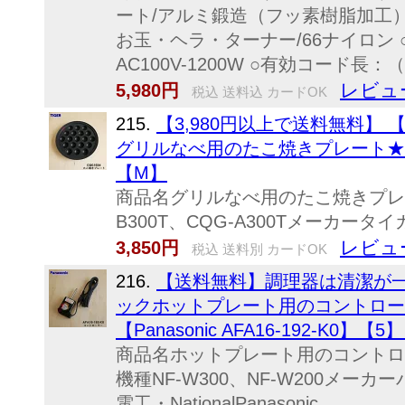
ート/アルミ鍛造（フッ素樹脂加
お玉・ヘラ・ターナー/66ナイロン 
AC100V-1200W ○有効コード長：
レビュ
5,980円
税込 送料込 カードOK
215.
【3,980円以上で送料無料】
グリルなべ用のたこ焼きプレート★1個【
【M】
商品名グリルなべ用のたこ焼きプレー
B300T、CQG-A300Tメーカータ
レビュ
3,850円
税込 送料別 カードOK
216.
【送料無料】調理器は清潔が一
ックホットプレート用のコントローラ
【Panasonic AFA16-192-K0】【
商品名ホットプレート用のコントロ
機種NF-W300、NF-W200メ
電工・NationalPanasonic