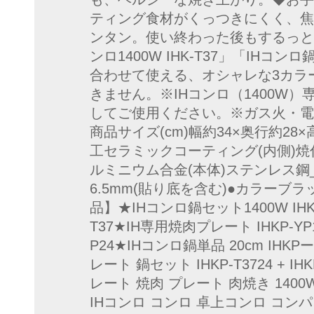
ティング食材がくっつきにくく、焦
ンタン。使い終わった後もするっときれ
ンロ1400W IHK-T37」「IHコンロ鍋
合わせて使える、オシャレな3カラ
きません。※IHコンロ（1400W
してご使用ください。※ガス火・電
商品サイズ(cm)幅約34×奥行約28×高
工セラミックコーティング(内側)焼
ルミニウム合金(本体)ステンレス鋼_
6.5mm(貼り底を含む)●カラー
品】★IHコンロ鍋セット1400W IHKP-
T37★IH専用焼肉プレート IHKP-YP1
P24★IHコンロ鍋単品 20cm IHKP
レート 鍋セット IHKP-T3724 + I
レート 焼肉 プレート 肉焼き 1400
IHコンロ コンロ 卓上コンロ コンパクト 