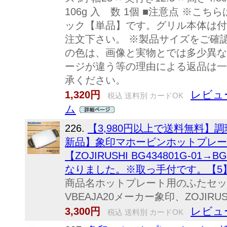
106g 入 数 1個 ■注意点 ※
ック【単品】です。グリル本体は付
注文下さい。 ※製品サイズをご確
の色は、画像と実物とでは多少異な
ージが違う等の理由による返品は一
承ください。
レビュ
1,320円
税込 送料別 カードOK
ム
226.
【3,980円以上で送料無料】
新品】象印マホービンホットプレー
【ZOJIRUSHI BG434801G-01
なりました。※取っ手付です。【5
商品名ホットプレート用のふたセット入
VBEAJA20メーカー象印、ZOJIRUSHI
レビュ
3,300円
税込 送料別 カードOK