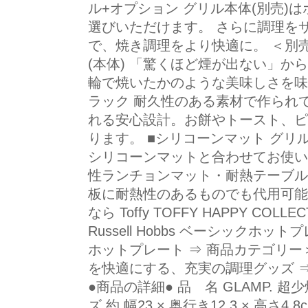
ル+オプション グリル本体(別売)
選びいただけます。 さらに調理を
で、焼き調理をより快適に。 ＜別
(本体) 「驚くほど煙が出ない」か
輪で焼いたかのような美味しさを味
ラック 耐久性のある素材で作られ
れる安心設計。お餅やトースト、ピ
ります。 ■シリコーンマット グ
シリコーンマットと合わせてお使い
性ランチョンマット・耐熱テーブル
板に耐熱性のあるものでも代用可能
なら Toffy TOFFY HAPPY CO
Russell Hobbs ベーシックホット
ホットプレート ⇒ 商品カテゴリー
を快適にする、充実の調理グッズ 
●商品の詳細● 品 名 GLAMP. 
ズ 約 幅23 × 奥行き12.3 × 高さ