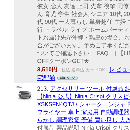
彼女 恋人 友達 上司 先輩 後輩 同僚
ん 育児 学生 社会人 シニア 10代 20代 
代 90代 一人暮らし 単身赴任 主婦
行 トラベル ライブ ホームパーティ
トお届け先が沖縄・離島の場合、お
合がございます。予めご了承くださ
ついてご確認下さい[ FAQ ] 【LI
OFFクーポンGET★
レビュ
3,510円
税込 送料込 カードOK
宅配館
213.
アクセサリー ツール 付属品 純
【Ninja 公式】Ninja Crispi
XSKSFN4QTJ / シャークニンジ
フライヤー 卓上 家庭用 自動調理器
らかし 調理家電 予備 買い足し 大
付属品 製品説明 Ninja Crispi