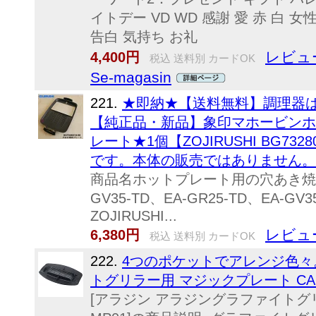
イトデー VD WD 感謝 愛 赤 白 
告白 気持ち お礼
レビュ
4,400円
税込 送料別 カードOK
Se-magasin
221.
★即納★【送料無料】調理器は
【純正品・新品】象印マホービンホ
レート★1個【ZOJIRUSHI BG73
です。本体の販売ではありません。
商品名ホットプレート用の穴あき焼
GV35-TD、EA-GR25-TD、EA-
ZOJIRUSHI...
レビュ
6,380円
税込 送料別 カードOK
222.
4つのポケットでアレンジ色々
トグリラー用 マジックプレート CAG-M
[アラジン アラジングラファイトグリ