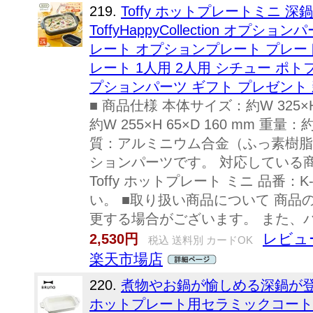
219.
Toffy ホットプレートミニ 深鍋
ToffyHappyCollection オ
レート オプションプレート プレート単
レート 1人用 2人用 シチュー ポト
プションパーツ ギフト プレゼント 
■ 商品仕様 本体サイズ：約W 325×H
約W 255×H 65×D 160 mm 重量：
質：アルミニウム合金（ふっ素樹脂
ションパーツです。 対応している
Toffy ホットプレート ミニ 品番：
い。 ■取り扱い商品について 商
更する場合がございます。 また、パッ
レビュ
2,530円
税込 送料別 カードOK
楽天市場店
220.
煮物やお鍋が愉しめる深鍋が登場
ホットプレート用セラミックコート