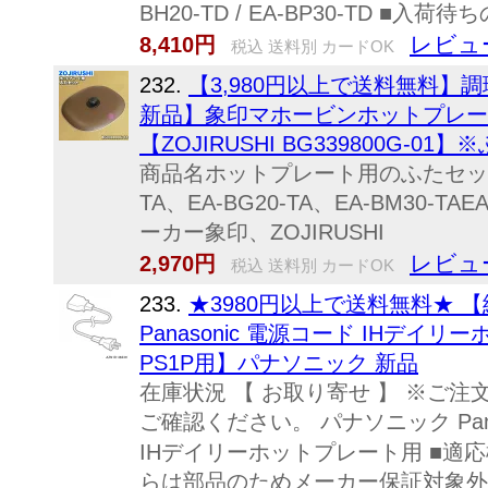
BH20-TD / EA-BP30-TD ■入
レビュ
8,410円
税込 送料別 カードOK
232.
【3,980円以上で送料無料】
新品】象印マホービンホットプレー
【ZOJIRUSHI BG339800G-
商品名ホットプレート用のふたセット入
TA、EA-BG20-TA、EA-BM30-TAE
ーカー象印、ZOJIRUSHI
レビュ
2,970円
税込 送料別 カードOK
233.
★3980円以上で送料無料★ 【純
Panasonic 電源コード IHデイリー
PS1P用】パナソニック 新品
在庫状況 【 お取り寄せ 】 ※ご
ご確認ください。 パナソニック Pan
IHデイリーホットプレート用 ■適応機種：
らは部品のためメーカー保証対象外で