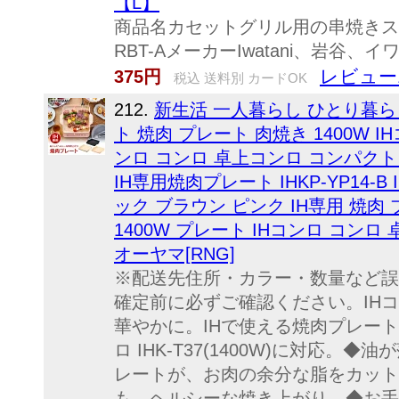
【L】
商品名カセットグリル用の串焼きス
RBT-AメーカーIwatani、岩谷、イ
レビュー
375円
税込 送料別 カードOK
212.
新生活 一人暮らし ひとり暮ら
ト 焼肉 プレート 肉焼き 1400W I
ンロ コンロ 卓上コンロ コンパク
IH専用焼肉プレート IHKP-YP14-B IH
ック ブラウン ピンク IH専用 焼肉 
1400W プレート IHコンロ コン
オーヤマ[RNG]
※配送先住所・カラー・数量など誤
確定前に必ずご確認ください。IH
華やかに。IHで使える焼肉プレート
ロ IHK-T37(1400W)に対応
レートが、お肉の余分な脂をカット
も、ヘルシーな焼き上がり。◆お手