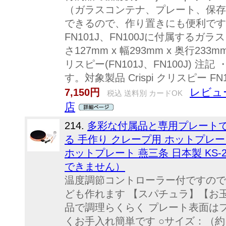
（ガラスコンテナ、プレート、保存
できるので、作り置きにも便利です。 ※N
FN101J、FN100Jに付属するガ
さ127mm x 幅293mm x 奥行233mm
リスピー(FN101J、FN100J) 
す。対象製品 Crispi クリスピー FN10
レビュ
7,150円
税込 送料別 カードOK
店
214.
多彩な付属品と専用プレート
る 手作り クレープ用 ホットプレー
ホットプレート 燕三条 日本製 KS-
できません）
温度調節コントローラー付ですので
ども作れます 【スパチュラ】【お
品で調理らくらく プレート表面は
くお手入れ簡単です ○サイズ：（約）3