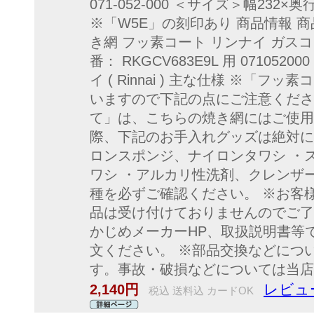
071-052-000 ＜サイズ＞幅232×
※「W5E」の刻印あり 商品情報 商品の
き網 フッ素コート リンナイ ガスコ
番： RKGCV683E9L 用 07105
イ ( Rinnai ) 主な仕様 ※「
いますので下記の点にご注意くださ
て」は、こちらの焼き網にはご使用
際、下記のお手入れグッズは絶対に
ロンスポンジ、ナイロンタワシ ・
ワシ ・アルカリ性洗剤、クレンザー
種を必ずご確認ください。 ※お客
品は受け付けておりませんのでご了
かじめメーカーHP、取扱説明書等
文ください。 ※部品交換などにつ
す。事故・破損などについては当店
レビュ
2,140円
税込 送料込 カードOK