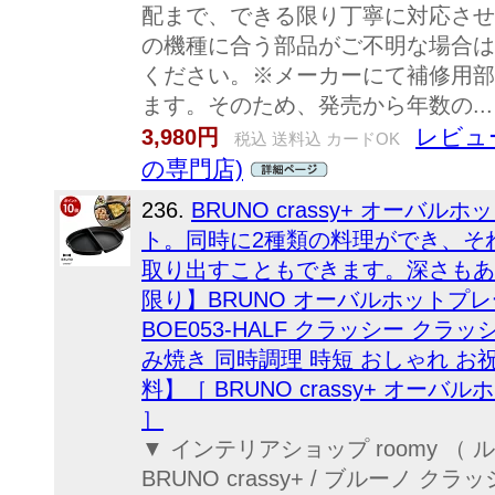
配まで、できる限り丁寧に対応させ
の機種に合う部品がご不明な場合は
ください。※メーカーにて補修用部
ます。そのため、発売から年数の...
レビュ
3,980円
税込 送料込 カードOK
の専門店)
236.
BRUNO crassy+ オー
ト。同時に2種類の料理ができ、そ
取り出すこともできます。深さもあ
限り】BRUNO オーバルホットプ
BOE053-HALF クラッシー クラッシ
み焼き 同時調理 時短 おしゃれ お
料】［ BRUNO crassy+ オ
］
▼ インテリアショップ roomy （
BRUNO crassy+ / ブルーノ