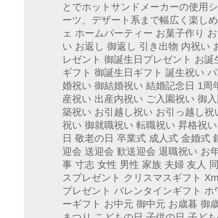
とでホットサンドメーカーの使用シ
ーツ、デザート系まで幅広く楽しめま
ェ ホームパーティー お菓子作り お
い お返し 御返し 引き出物 内祝い
レゼント 御誕生日プレゼント お誕
ギフト 御誕生日ギフト 誕生祝い 
婚祝い 御結婚祝い 結婚記念日 1周年
産祝い 出産内祝い ご入園祝い 御入
築祝い お引越し祝い お引っ越し祝
祝い 御就職祝い 転職祝い 昇格祝い
日 敬老の日 卒業式 成人式 金婚式 
迎会 送迎会 歓送迎会 退職祝い お年
事 寸志 女性 男性 家族 夫婦 友人 
スプレゼント クリスマスギフト Xm
プレゼント バレンタインギフト ホ
ーギフト お中元 御中元 お歳暮 御
まつり こどもの日 子供の日 子ども