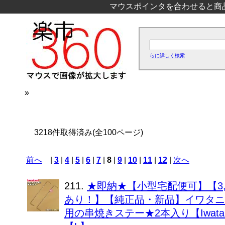
マウスポインタを合わせると商
らに詳しく検索
»
3218件取得済み(全100ページ)
前へ
|
3
|
4
|
5
|
6
|
7
|
8
|
9
|
10
|
11
|
12
|
次へ
211.
★即納★【小型宅配便可】【3,
あり！】【純正品・新品】イワタニ
用の串焼きステー★2本入り【Iwatani 