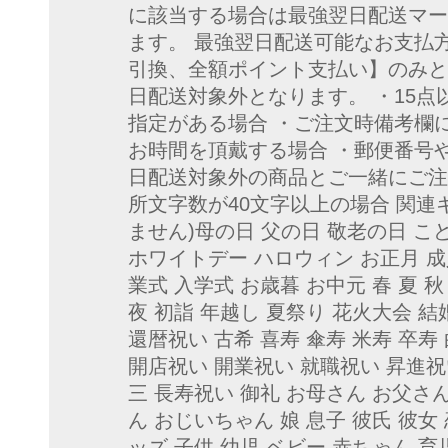
に該当する場合は最強翌日配送マー
ます。 最強翌日配送可能なお支払
引換、全額ポイント支払い】のみと
日配送対象外となります。 ・15点
指定がある場合 ・ご注文時備考欄
お時間を頂戴する場合 ・郵便番号
日配送対象外の商品とご一緒にご注
所文字数が40文字以上の場合 関連
ません)母の日 父の日 敬老の日 こ
ホワイトデー ハロウィン お正月 成
業式 入学式 お歳暮 お中元 春 夏 秋
夜 初詣 年越し 夏祭り 花火大会 
還暦祝い 古希 喜寿 傘寿 米寿 卒寿
開店祝い 開業祝い 就職祝い 昇進祝
三 長寿祝い 御礼 お母さん お父さん
ん おじいちゃん 娘 息子 彼氏 彼女 
ッズ 子供 幼児 ベビー 赤ちゃん 育児