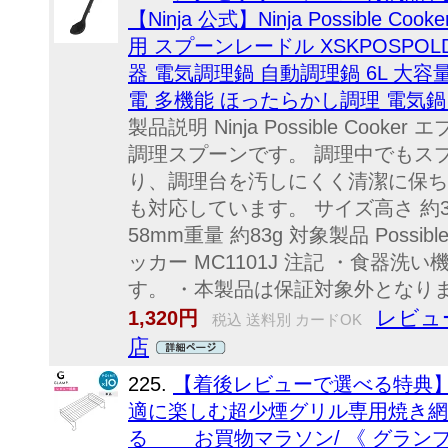
【Ninja 公式】Ninja Possible
用 スプーンレードル XSKPOSPOL
器 電気調理鍋 自動調理鍋 6L 大容
電 多機能 ほったらかし調理 電気鍋
製品説明 Ninja Possible Co
調理スプーンです。 調理中でもス
り、調理台を汚しにくく清潔に保ち
も対応しています。 サイズ高さ 約321m
58mm重量 約83g 対象製品 Possi
ッカー MC1101J 注記 ・食器
す。 ・本製品は保証対象外となります
レビュ
1,320円
税込 送料別 カードOK
店
225.
【着後レビューで選べる特典
適に楽しむ超少煙グリル専用焼き網
る お買物マラソン/ 《 グランプ