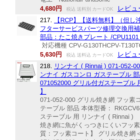
レビュ
4,680円
税込 送料別 カードOK
217.
【RCP】【送料無料】（但し沖
フターサービスパーツ修理交換用補
部品：たこ焼きプレート /CPU110
対応機種 CPV-G130THCPV-T130TC
レビュ
5,630円
税込 送料込 カードOK
218.
リンナイ ( Rinnai ) 071-
ンナイ ガスコンロ ガステーブル 部品 
071052000 グリル付ガステーブル 用 
】
071-052-000 グリル焼き網 フ
テーブル 部品 本体型番： RKGCV683
ステーブル 用 リンナイ ( Rinn
焼き網に魚がくっつきにくいフッ素
質：フッ素コート】 グリル焼き網