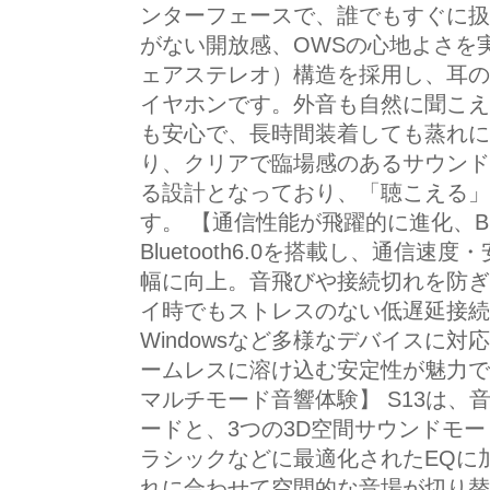
ンターフェースで、誰でもすぐに扱
がない開放感、OWSの心地よさを実
ェアステレオ）構造を採用し、耳の
イヤホンです。外音も自然に聞こえ
も安心で、長時間装着しても蒸れに
り、クリアで臨場感のあるサウンド
る設計となっており、「聴こえる」
す。 【通信性能が飛躍的に進化、Blue
Bluetooth6.0を搭載し、通信
幅に向上。音飛びや接続切れを防ぎ
イ時でもストレスのない低遅延接続を実
Windowsなど多様なデバイスに
ームレスに溶け込む安定性が魅力で
マルチモード音響体験】 S13は、
ードと、3つの3D空間サウンドモ
ラシックなどに最適化されたEQに
れに合わせて空間的な音場が切り替