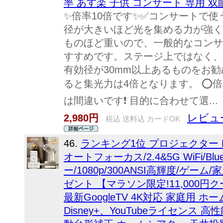
率 あす楽 子供 コンサート 専用 双
✨倍率10倍です✨✅コンサートで
径が大きいほど光を集める力が強く
ものほど重いので、一般的なコンサー
すすめです。ステージ上ではなく、
有効径が30mm以上あるものをお
ると集光力は4倍となります。 ⭕
は間違いです❗ 目的に合わせて選...
レビュー
2,980円
税込 送料込 カードOK
46.
ランキング1位 プロジェクター ETO
オートフォーカス/2.4&5G WiFi/Blu
ー/1080p/300ANSI高輝度/ゲー
ゼント 【マラソン限定!11,000円
最新GoogleTV 4K対応 家庭用 ホー
Disney+、YouTubeライセンス 