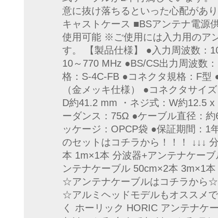
意に抜け落ちるといった心配があり
キャストケース ■BSアンテナ電源
使用可能 ※ご使用には入力用のア
す。 【製品仕様】 ●入力周波数：10～
10～770 MHz ●BS/CS出力周波数：
格：S-4C-FB ●コネクタ規格：F
（金メッキ仕様） ●コネクタサイズ ・差
D約41.2 mm ・ネジ式：W約12.5 x 
ーダンス：75Ω ●ケーブル直径：約6.
ッケージ：OPCP袋 ●保証期間：
のセットはコチラから！！！ ↓↓↓ 分
本 1m×1本 分波器+アンテナケーブル 
ンテナケーブル 50cm×2本 3m×
☆アンテナケーブルはコチラから☆
☆アルミヘッドモデルもオススメで
く ホーリック HORIC アンテナケ