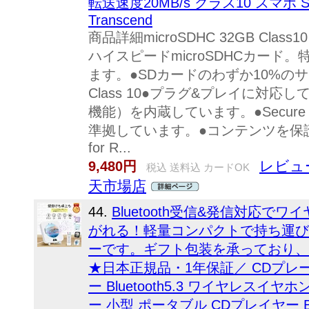
転送速度20MB/s クラス10 スマホ
Transcend
商品詳細microSDHC 32GB Cla
ハイスピードmicroSDHCカード。
ます。●SDカードのわずか10%の
Class 10●プラグ&プレイに対応
機能）を内蔵しています。●Secure Digital
準拠しています。●コンテンツを保護するCPR
for R...
レビュー
9,480円
税込 送料込 カードOK
天市場店
44.
Bluetooth受信&発信対応
がれる！軽量コンパクトで持ち運び
ーです。ギフト包装を承っており、
★日本正規品・1年保証／ CDプレー
ー Bluetooth5.3 ワイヤレス
ー 小型 ポータブル CDプレイヤー Blu