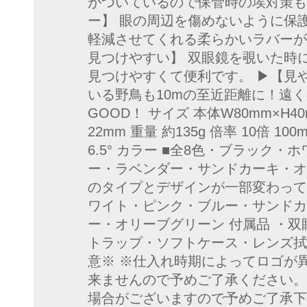
がついているので保管時の埃対策も
ー】 眼の周辺を傷めないように保
軽減させてくれる柔らかいラバーが
見つけやすい】 双眼鏡を覗いた時
見つけやすくて便利です。 ▶【見や
いる野鳥も10mの至近距離に！遠
GOOD！ サイズ 本体W80mm×H4
22mm 重量 約135g 倍率 10倍 10
6.5° カラー ■全8色・ブラック
ー・ラベンダー・サンドカーキ・オリ
のタイプとデザインが一部変わって
ワイト・ピンク・ブルー・サンドカ
ー・オリーブグリーン 付属品 ・双
トラップ・ソフトケース・レンズ拭
意※ ※仕入れ時期によってロゴが
来ませんので予めご了承ください。
場合がございますので予めご了承下