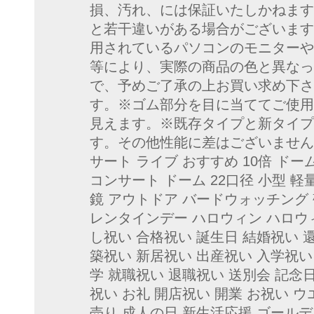
損、汚れ、には保証いたしかねます
と若干違いがある場合がございます
用されているパソコンのモニターや
等により、実際の商品の色と異なっ
で、予めご了承の上お買い求め下さ
す。※ゴム部分を目に当ててご使用
見えます。※既存タイプと新タイプ
す。その他性能に差はございません。
サート ライブ おすすめ 10倍 ドー
コンサート ドーム 22口径 小型 軽
鏡 アウトドア バードウォッチング 
レンタインデー ハロウィン ハロウ
し祝い 合格祝い 誕生日 結婚祝い 
築祝い 新居祝い 出産祝い 入学祝い
学 就職祝い 退職祝い 送別会 記念
祝い お礼 開店祝い 開業 お祝い ウ
売り 成人の日 新生活応援 ゴール