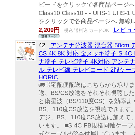
ピードをクリックで各商品ページへ 16GB
Class10 Class10 - - UHS-1 U
をクリックで各商品ページへ 無線LAN
レビュー
2,200円
税込 送料込 カードOK
42.
アンテナ分波器 混合器 50cm 
CS 4K 8K 対応 金メッキ端子 S-4C
ナ端子 テレビ端子 4K対応 アンテ
ル テレビ線 テレビコード 2股ケーブ
HORIC
🚛💨宅配便配送はこちらから承ります
送、BS/CS放送をそれぞれ視聴し
と衛星波（BS/110度CS）を効率
BS、110度CS放送を視聴できます。
デジ、BS、110度CS放送に加えて
います。 ■S-4C-FB規格同軸ケ
式ケーブルが2本付属しています。