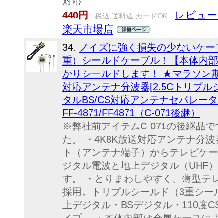
対応
レビュー3
440円
税込 送料込 カードOK
楽天市場店
34.
ノイズに強く損失の少ないケー
重）シールドケーブル！【本体内部
かりシールドします！ ★マラソン期間中ポ
対応アンテナ分波器[2.5Cトリプ
タルBS/CS対応アンテナセパレータ
FF-4871/FF4871（C-071後継）
※弊社前アイテムC-071の後継品で
た。 ・4K8K放送対応アンテナ分
ト（アンテナ端子）からテレビケーブ
ジタル電波と地上デジタル（UHF）
す。 ・とりまわしやすく、薄型テレ
採用。トリプルシールド（3重シー
上デジタル・BSデジタル・110度