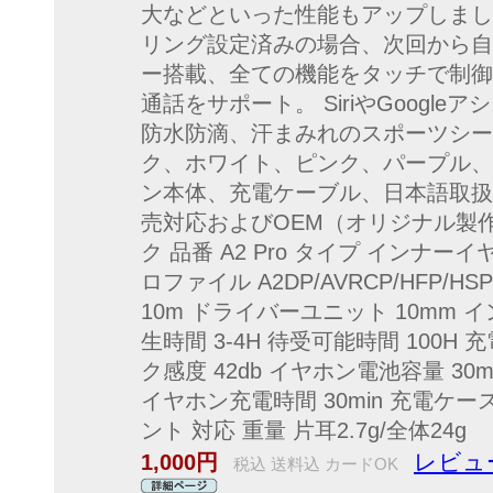
大などといった性能もアップしまし
リング設定済みの場合、次回から自
ー搭載、全ての機能をタッチで制御
通話をサポート。 SiriやGoogl
防水防滴、汗まみれのスポーツシー
ク、ホワイト、ピンク、パープル、
ン本体、充電ケーブル、日本語取扱
売対応およびOEM（オリジナル製
ク 品番 A2 Pro タイプ インナーイヤー型
ロファイル A2DP/AVRCP/HFP/
10m ドライバーユニット 10mm 
生時間 3-4H 待受可能時間 100H 充
ク感度 42db イヤホン電池容量 30
イヤホン充電時間 30min 充電ケース充
ント 対応 重量 片耳2.7g/全体24g
レビュー
1,000円
税込 送料込 カードOK