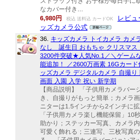
ストラップ付き お子様が毎日手に
なカバー付き...
レビュー
6,980円
税込 送料込 カードOK
ッズカメラ公式
36.
キッズカメラ トイカメラ カメラ
なし 誕生日 おもちゃ クリスマス 
3200件突破★人気No.1／＼ゲー
能追加！ ／2600万画素 16Gカー
ッズカメラ デジタルカメラ 自撮り 
画面 入園 入学 祝い 新学期
【商品説明】 「子供用カメラバー
き、自撮りがもっと簡単；カメラ画
ニターは1.5インチから2インチに
「子供用カメラ楽し機能保留」10
助かり；ステッカー写真、カメラ内
可愛く飾れる；三連写、三枚写真の