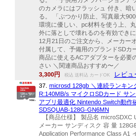
る。 「子供用カメラバージョンア
のカメラにはフラッシュ 付き、暗
る。 「ぶつかり防止、写真最大90
環境に優しい、pc材料を使う上、
外に落としで壊れるのを有効できに防
12月21日のご注文から、メーカー
付属して、予備用のブランドSDカ
商品に使えるACアダプターを必要
さい ＼関連商品おすすめ〜／
レビュー
3,300円
税込 送料込 カードOK
37.
microsd 128gb ＼連続ランキン
R:140MB/s マイクロSDカード サンディ
アプリ最適化 Nintendo Switc
SDSQUAB-128G-GN6MN
【商品仕様】 製品名 microSDXC 
メーカー サンディスク 容 量 128G
Application Performance Cl