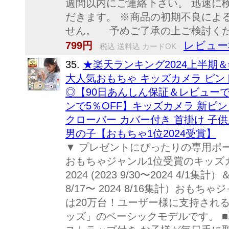
週間以内にご連絡下さい。 迅速に
だきます。 ※商品の初期不良によ
せん。 予めご了承の上ご検討く
レビュー3
799円
税込 送料込 カードOK
35.
★楽天ランキング2024上半期
大人気おもちゃ キッズカメラ ピ
◎【90日あんしん保証＆レビュー
ンで5％OFF】キッズカメラ 新ピント
クローバー カバー付き 首掛け 子供
男の子【おもちゃ1位2024受賞】
▼ プレゼントにぴったりの専用ポー
おもちゃジャンル1位受賞のキッズ
2024 (2023 9/30〜2024 4/1集
8/17〜 2024 8/16集計）おも
は20万台！ユーザー様に支持され
ッズ」のベーシックモデルです。 