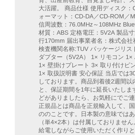
育、出産前教育、目覚まし時計、ス
大活躍。 商品仕様 使用ディスク：CD
ォーマット：CD-DA／CD-ROM／
信周波数：76.0MHz～108MHz Bluet
材質：ABS 定格電圧：5V2A 製品
行170mm 届出事業者名：株式会社
検査機関名称:TUV パッケージリスト 
ダプター（5V2A） 1× リモコン 1×
1× 壁掛けプレート 3× 取り付けピン
1× 取扱説明書 安心保証 当店では
しております。商品到着後2週間以
と、保証期間を1年に延長いたしま
どがありましたら、お気軽にでご連
正規品とは商品を正規輸入して、国
ののことです。日本製の意味ではあ
（単4×2本）は付属しておりません
給電しながらご使用いただく作りと