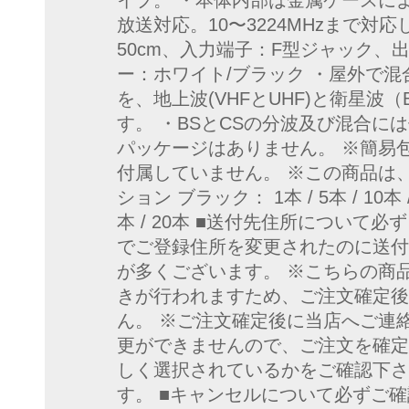
イプ。 ・本体内部は金属ケースによ
放送対応。10〜3224MHzまで対
50cm、入力端子：F型ジャック、
ー：ホワイト/ブラック ・屋外で
を、地上波(VHFとUHF)と衛星波
す。 ・BSとCSの分波及び混合に
パッケージはありません。 ※簡易
付属していません。 ※この商品は
ション ブラック： 1本 / 5本 / 10本 /
本 / 20本 ■送付先住所について
でご登録住所を変更されたのに送付
が多くございます。 ※こちらの商
きが行われますため、ご注文確定後
ん。 ※ご注文確定後に当店へご連
更ができませんので、ご注文を確定
しく選択されているかをご確認下さ
す。 ■キャンセルについて必ずご