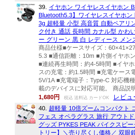
39.
イヤホン ワイヤレスイヤホン Blu
Bluetooth5.3】ワイヤレスイヤホン 
3g 超軽量 小型 高音質 自動ペアリン
ク付き 通話 長時間 カナル型 かわ
ー グリーン 黒 白 レディース メン
商品仕様■ケースサイズ：60×41×27.5
5.3 ■通信距離：10m ■片側イヤホ
■連続再生時間：約4-5時間 ■イヤ
スの充電：約1.5時間 ■充電ケース電
5V/1A ■充電端子：Type-C 対応機種
載のデバイスに対応可能。 商品説明【Blu
レビュー
1,680円
税込 送料込 カードOK
40.
超軽量 10倍ズームコンパクト 
フェス オペラグラス 旅行 アウトド
グッズ PYKES PEAK パイクス
トリー】＼売り尽くし価格／ 双眼鏡 