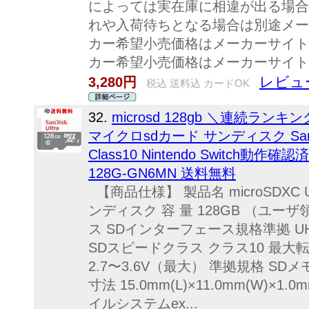
によっては実在庫に相違が出る場合
れや入荷待ちとなる場合は別途メー
カー希望小売価格はメーカーサイト
カー希望小売価格はメーカーサイト
レビュー
3,280円
税込 送料込 カードOK
32.
microsd 128gb ＼連続ランキン
マイクロsdカード サンディスク SanDisk
Class10 Nintendo Switch動
128G-GN6MN 送料無料
【商品仕様】 製品名 microSDXC 
ンディスク 容 量 128GB （ユーザ
ス SDインターフェース規格準拠 UH
SDスピードクラス クラス10 最大転送
2.7〜3.6V（最大） 準拠規格 SDメ
寸法 15.0mm(L)×11.0mm(W)×1.
イルシステムex...