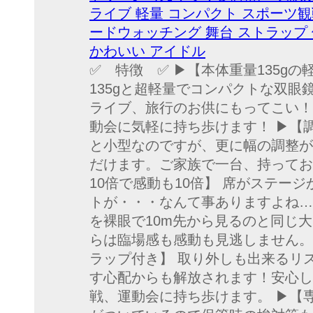
ライブ 軽量 コンパクト スポーツ観
ードウォッチング 舞台 ストラップ 
かわいい アイドル
✅ 特徴 ✅ ▶【本体重量135g
135gと超軽量でコンパクトな双
ライブ、旅行のお供にもってこい！
動会に気軽に持ち歩けます！ ▶【調整
と小型なのですが、更に幅の調整が
だけます。ご家族で一台、持ってお
10倍で感動も10倍】 席がステー
トが・・・なんて事ありますよね…。
を裸眼で10m先から見るのと同じ
らは臨場感も感動も見逃しません。
ラップ付き】 取り外しも出来るリ
す心配からも解放されます！安心し
戦、運動会に持ち歩けます。 ▶【