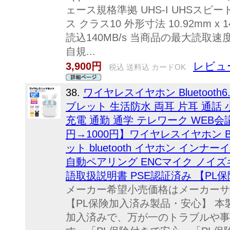
ェース規格準拠 UHS-I UHSスピ
ス クラス10 外形寸法 10.92mm x 1
読込140MB/s 当商品の最大読取速
自規...
レビュー
3,900円
税込 送料込 カードOK
38.
ワイヤレスイヤホン Bluetooth6.1 
ブレット 生活防水 両耳 片耳 通話 小
充電 通勤 通学 テレワーク WEB会議
円→1000円】ワイヤレスイヤホン Blu
ット bluetooth イヤホン イン
自動ペアリング ENCマイク ノイズキ
語取扱説明書 PSE認証済み 【P
メーカー希望小売価格はメーカーサ
【PL保険加入済み製品・安心】 本
加入済みで、万が一のトラブルや事