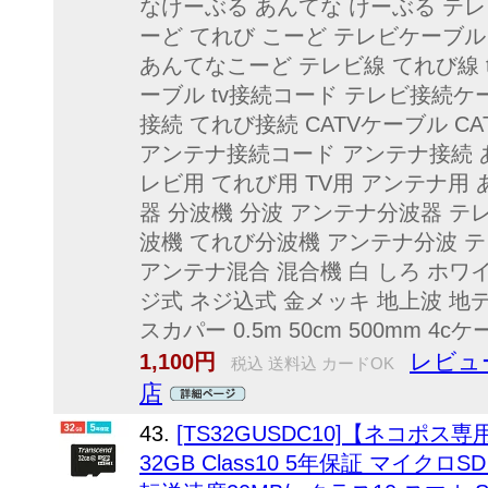
なけーぶる あんてな けーぶる テレ
ーど てれび こーど テレビケーブ
あんてなこーど テレビ線 てれび線 t
ーブル tv接続コード テレビ接続ケ
接続 てれび接続 CATVケーブル C
アンテナ接続コード アンテナ接続 あん
レビ用 てれび用 TV用 アンテナ用
器 分波機 分波 アンテナ分波器 テ
波機 てれび分波機 アンテナ分波 テレ
アンテナ混合 混合機 白 しろ ホワイト 
ジ式 ネジ込式 金メッキ 地上波 地デジ
スカパー 0.5m 50cm 500mm 4c
レビュー
1,100円
税込 送料込 カードOK
店
43.
[TS32GUSDC10]【ネコポス
32GB Class10 5年保証 マイクロSD