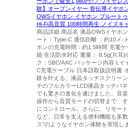
ーポンで最安1,980円~／ワイヤレス
験】オープンイヤー 骨伝導イヤホン 液晶
OWSイヤホン イヤホン ブルートゥ
Hi-Fi高音質 100時間再生 ノイズ
商品詳細 商品名 液晶OWSイヤホンS
ート：Type-C 通信距離 ：約10メ
ホンの充電時間：約1.5時間 充電ケ
能 生活防水対応 重量： 8.5g(片耳)
ク：SBC/AAC パッケージ内容 Lイャ
C充電ケーブル 日本語取扱説明書 
験を叶える、液晶タッチスクリーン搭
チのフルカラーLCD液晶タッチパ
でも驚きの進化を遂げました。音楽
操作から音質モードの切替まで、す
にコントロール。さらに、リモート
など、日常を支える便利機能も多数
ス”のようなイヤホン体験を実現し