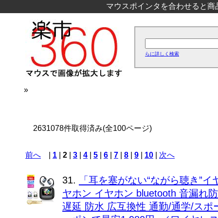
マウスポインタを合わせると商
らに詳しく検索
»
2631078件取得済み(全100ページ)
前へ
|
1
|
2
|
3
|
4
|
5
|
6
|
7
|
8
|
9
|
10
|
次へ
31.
「耳を塞がない“ながら聴き”イ
ヤホン イヤホン bluetooth 音漏
遅延 防水 広互換性 通勤/通学/スポーツ 