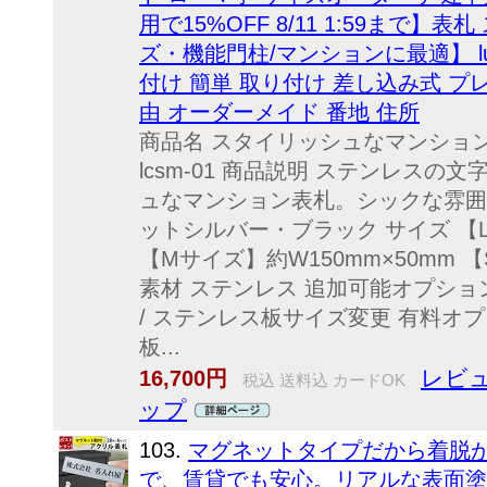
用で15%OFF 8/11 1:59まで
ズ・機能門柱/マンションに最適】 lu
付け 簡単 取り付け 差し込み式 プ
由 オーダーメイド 番地 住所
商品名 スタイリッシュなマンショ
lcsm-01 商品説明 ステンレス
ュなマンション表札。シックな雰囲
ットシルバー・ブラック サイズ 【L
【Mサイズ】約W150mm×50mm 【
素材 ステンレス 追加可能オプション(
/ ステンレス板サイズ変更 有料オ
板...
レビュ
16,700円
税込 送料込 カードOK
ップ
103.
マグネットタイプだから着脱
で、賃貸でも安心。リアルな表面塗