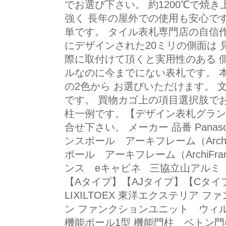
でお選び下さい。 約1200℃で焼
強く 長年の屋外での使用も安心で
単です。 タイル表札専門店の自信
にデザインされた20ミリの側面は 
際に取付けて頂くと実用性のある 
ルなのに今までにない表札です。 
の2色から お選びいただけます。
です。 買物カゴ上の項目選択肢で
柱一例です。【デザイン表札グラン
合せ下さい。 メーカー 品番 Panas
ンスポール アーキフレーム（Archi
ポール アーキフレーム（ArchiFr
ンス eキャビネ 三協立山アルミ ミ
【Aタイプ】【AJタイプ】【Cタ
LIXILTOEX 東洋エクステリア
ン ファンクションユニット ウィ
機能ポール1型 機能門柱 ベトン門