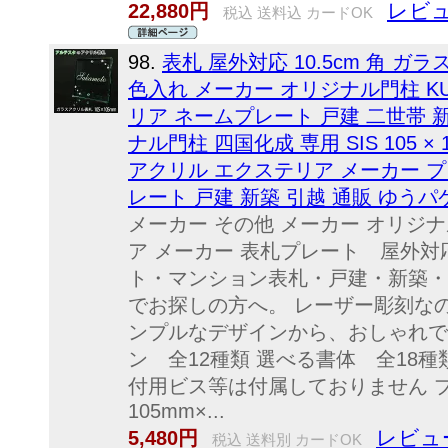
レビュ
22,880円
税込 送料込 カードOK
98.
表札 屋外対応 10.5cm 角 ガ
色入れ メーカー オリジナル門柱 KUR
リア ネームプレート 戸建 二世帯 
ナル門柱 四国化成 専用 SIS 105 
アクリル エクステリア メーカー 
レート 戸建 新築 引越 通販 ゆうパ
メーカー その他 メーカー オリジナ
ア メーカー 表札プレート 屋外対
ト・マンション表札・戸建・新築・
でお探しの方へ。 レーザー彫刻な
ンプルなデザインから、おしゃれで
ン 全12種類 選べる書体 全18
付用ビス等は付属しておりません プ
105mm×...
レビュー
5,480円
税込 送料別 カードOK