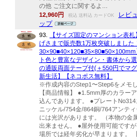
の他 ご注文に関するよ...
レビュ
12,960円
税込 送料込 カードOK
ップ
93.
【サイズ固定のマンション表札
げさまで販売数1万枚突破しました
30×90■40×120■35×80■50×
ト色と豊富なデザイン・書体から選
の通販両面テープ付(＋550円でマグ
新生活】【ネコポス無料】
※作成内容のStep1〜Step6を
【商品情報】 ●1.5mm厚のカラ
込んであります。 ●プレートNo314
ニッケル/754金/864銅/764ア
には光沢があります。 （本物の金
出来ません。 ●屋外使用可能です
場所では経年劣化が早まります。 【サ