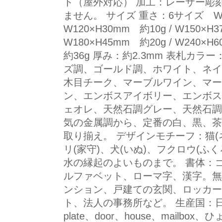
ト（屋外対応） 加工：レーザー彫
ません。 サイズ 重さ：6サイズ W75
W120×H30mm 約10g / W150×H3
W180×H45mm 約20g / W240×H
約36g 厚み：約2.3mm 表札カ
ズ調、ゴールド調、ホワイト、ネイ
木目チーク、マーブルワイン、マー
ン、エンボスアイボリー、エンボス
ェオレ、天然石調グレー、天然石調
気の金属調から、定番の白、黒、茶
取り揃え。 デザインモチーフ：猫(
リ(家守)、犬(いぬ)、フクロウ(ふ
水の縁起のよいものまで。 書体：
ルファベット、ローマ字、漢字。無
ンション、戸建ての玄関、ロッカー
ト、法人の事務所など。 生産国：日
plate、door、house、mail