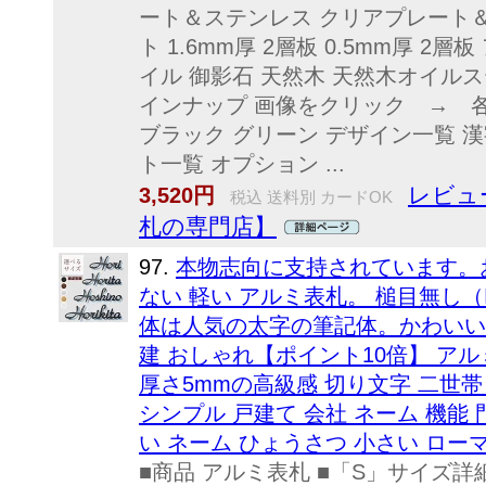
ート＆ステンレス クリアプレート
ト 1.6mm厚 2層板 0.5mm厚 
イル 御影石 天然木 天然木オイル
インナップ 画像をクリック → 各
ブラック グリーン デザイン一覧 
ト一覧 オプション ...
レビュー
3,520円
税込 送料別 カードOK
札の専門店】
97.
本物志向に支持されています。お
ない 軽い アルミ表札。 槌目無し
体は人気の太字の筆記体。かわいい 
建 おしゃれ【ポイント10倍】 ア
厚さ5mmの高級感 切り文字 二世帯
シンプル 戸建て 会社 ネーム 機能 
い ネーム ひょうさつ 小さい ロー
■商品 アルミ表札 ■「S」サイズ詳