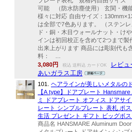
プレート表札 規格内自由サイズ 
可能 （防水防塵使用） 玄関・機
様々に対応 自由サイズ：130mm×1
は全部で7色あります。 （ステン
ド・銅・木目ウォールナット・けや
インは初回校正を含めて2つまで製
出来上がります 商品には彫刻代も
料： ...
レビュー
3,080円
税込 送料込 カードOK
あいガラス工房
101.
ヘアラインが美しいメタルのドア
【A type】ドアプレート Hansmare A
ミ ドアプレート オフィス ドアサイン 部
レート シンプルプレート 表札 ポス
生活 プレゼント ギフト ビッグボス
商品名 HANSMARE Aluminum D
メタルプレート ドアサイン シンプル