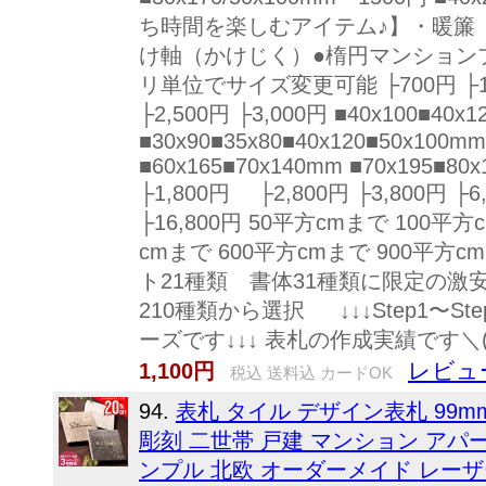
ち時間を楽しむアイテム♪】・暖簾
け軸（かけじく）●楕円マンションプ
リ単位でサイズ変更可能 ├700円 ├1,00
├2,500円 ├3,000円 ■40x100
■30x90■35x80■40x120■50x100m
■60x165■70x140mm ■70x195■80
├1,800円 ├2,800円 ├3,800円 ├6,
├16,800円 50平方cmまで 100平
cmまで 600平方cmまで 900平方c
ト21種類 書体31種類に限定の激
210種類から選択 ↓↓↓Step1〜
ーズです↓↓↓ 表札の作成実績です＼(^
レビュー
1,100円
税込 送料込 カードOK
94.
表札 タイル デザイン表札 99mm
彫刻 二世帯 戸建 マンション アパ
ンプル 北欧 オーダーメイド レー