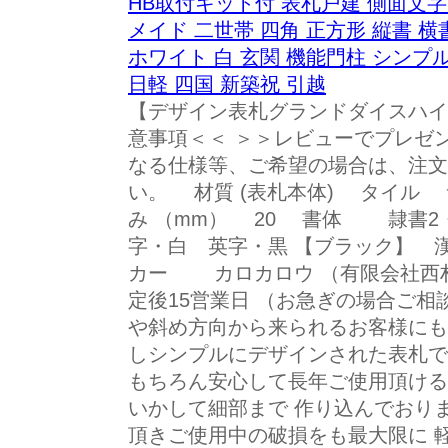
HB取付キット付 表札戸建 側面文字 1
メイド 二世帯 四角 正方形 縦書 横
ホワイト 白 玄関 機能門柱 シンプル リクシ
日軽 四国 新築祝 引越
【デザイン表札グランドダイスハイ
意事項＜＜ ＞＞レビューでプレゼ
なる仕様等、ご希望の場合は、注文
い。 材質 (表札本体) タイル サ
み （mm） 20 書体 隷書2
字・白 英字・黒 【ブラック】 
カー カロカロウ （有限会社西
定後15営業日 （お急ぎの場合ご相
や斜め方向から来られるお客様にも
しシンプルにデザインされた表札で
もちろん安心して長年ご使用頂ける
いかして細部まで 作り込んでおり
頂きご使用中の破損をも最大限に 