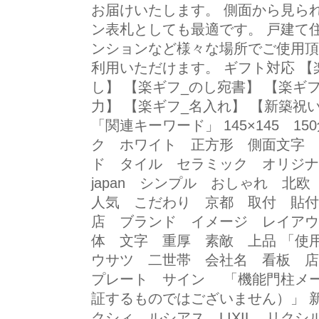
お届けいたします。 側面から見ら
ン表札としても最適です。 戸建て
ンションなど様々な場所でご使用頂
利用いただけます。 ギフト対応 【
し】 【楽ギフ_のし宛書】 【楽ギ
力】 【楽ギフ_名入れ】 【新築祝
「関連キーワード」 145×145 1
ク ホワイト 正方形 側面文字 
ド タイル セラミック オリジナル
japan シンプル おしゃれ 
人気 こだわり 京都 取付 貼付
店 ブランド イメージ レイアウ
体 文字 重厚 素敵 上品 「使
ウサツ 二世帯 会社名 看板 店
プレート サイン 「機能門柱メ
証するものではございません）」 新
クシィ ルシアス LIXIL リク