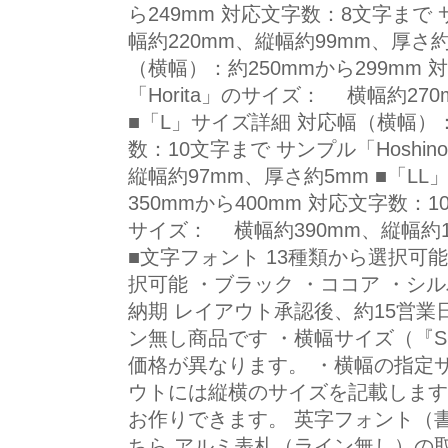
ら249mm 対応文字数：8文字まで
幅約220mm、縦幅約99mm、厚さ
（横幅）：約250mmから299mm
「Horita」のサイズ： 横幅約27
■「L」サイズ詳細 対応幅（横幅）：
数：10文字まで サンプル「Hoshi
縦幅約97mm、厚さ約5mm ■「L
350mmから400mm 対応文字数：10
サイズ： 横幅約390mm、縦幅約11
■文字フォント 13種類から選択可能
択可能 ・ブラック ・ココア ・シルバ
納期 レイアウト承認後、約15営業
ン無し商品です ・横幅サイズ（『S
価格が異なります。 ・横幅の指定
ウトには縦横のサイズを記載します
お作りできます。 英字フォント（
ちら アルミ表札（ライン無し）の