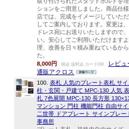
取り付けられたスタッドボルトを埋
ションをご用意しました。商品仕様
店では、完成をイメージしていただ
してご案内しております。変更は、
ドレス宛にお送りいたしますので、
い。安心してご利用いただけますよ
理、改善を日々積み重ねているから
た。
レビュー
8,000円
税込 送料込 カードOK
通販アクロス
100.
表札 人気のプレート表札 サ
柱・玄関・戸建て MPC-130 人
札 7色展開 MPC-130 長方形 130
マンション 門柱 機能門柱 自由サイ
二世帯 ドアプレート サインプレート
事務所