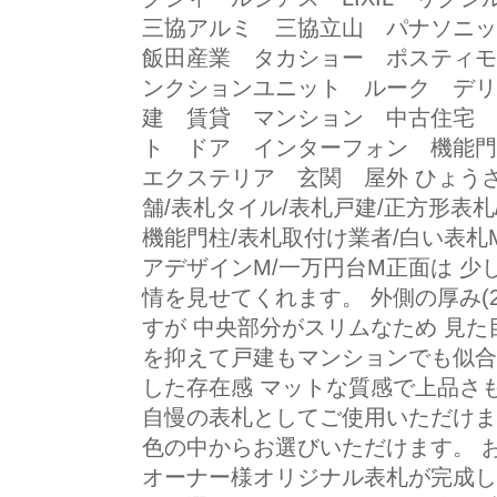
三協アルミ 三協立山 パナソニック
飯田産業 タカショー ポスティモ
ンクションユニット ルーク デリ
建 賃貸 マンション 中古住宅 
ト ドア インターフォン 機能
エクステリア 玄関 屋外 ひょうさつ/
舗/表札タイル/表札戸建/正方形表札/
機能門柱/表札取付け業者/白い表札M
アデザインM/一万円台M正面は 少
情を見せてくれます。 外側の厚み(
すが 中央部分がスリムなため 見た
を抑えて戸建もマンションでも似合
した存在感 マットな質感で上品さ
自慢の表札としてご使用いただけま
色の中からお選びいただけます。 
オーナー様オリジナル表札が完成し