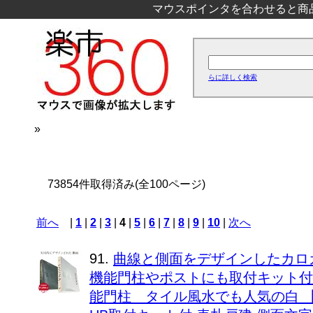
マウスポインタを合わせると商
らに詳しく検索
»
73854件取得済み(全100ページ)
前へ
|
1
|
2
|
3
|
4
|
5
|
6
|
7
|
8
|
9
|
10
|
次へ
91.
曲線と側面をデザインしたカロ
機能門柱やポストにも取付キット付 
能門柱 タイル風水でも人気の白 