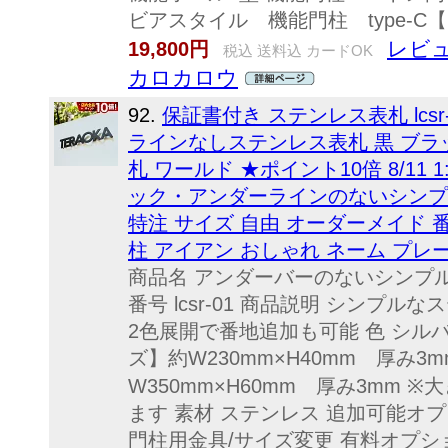
ビアスタイル 機能門柱 type-
レビュ
19,800円
税込 送料込 カードOK
カロカロウ
92.
保証書付き ステンレス表札 lcsr
ラインなしステンレス表札 黒 ブラ
札 ワールド ★ポイント10倍 8/11
ック・アンダーラインのないシンプ
特注 サイズ 自由 オーダーメイド 番
柱 アイアン おしゃれ ネーム プレ
商品名 アンダーバーのないシンプ
番号 lcsr-01 商品説明 シンプ
2色展開で番地追加も可能 色 シル
ズ】約W230mm×H40mm 厚み3
W350mm×H60mm 厚み3mm
ます 素材 ステンレス 追加可能オプシ
門柱用金具/サイズ変更 有料オプショ