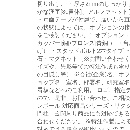
切り出し。 ・厚さ2mmのしっかり
かな漢字[30書体]、アルファベット
・両面テープが付属で、届いたら直
の状態によっては、オプションの接
をご検討ください。）オプション・着色
カッパー[銅]/ブロンズ[青銅]） 
げ） ・スタッドボルト2本タイプ 
石・マグネット（※お問い合わせく
イズや、異形等での特注作成も承り
の目隠し等） ※会社(企業)名、オ
ョップ名、室名、部署名、研究室名
看板などへのご利用。 ロゴ、指定
ので、是非、お問い合わせ、ご相談
ンポール 対応商品シリーズ・リクシ
門柱、玄関周り商品にも対応できる
合わせください。 ※特注作製によ
対応できる場合が御座いますので、