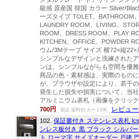
級感 原産国 韓国 カラー Silver/Black、
ーズタイプ TOLET、BATHROOM、
LAUNDRY ROOM、LIVING、ST
ROOM、DRESS ROOM、PLAY 
KITCHEN、OFFICE、POWDER 
ウム/3Mテープ サイズ 横72×縦22×厚
シンプルなデザインと洗練されたア
ンは、シンプルながらも空間を優雅
商品の色・素材感は、実際のものに
が、ブラウザや設定により、若干の
発生した損失や損害について、当社
アルミニウム表札（画像をクリック
レビュー
700円
税込 送料別 カードOK
102.
保証書付き ステンレス表札 lcsm-
ンレス板付き 黒 ブラック シルバー
ト ローマ字 サイズオーダー 戸建 