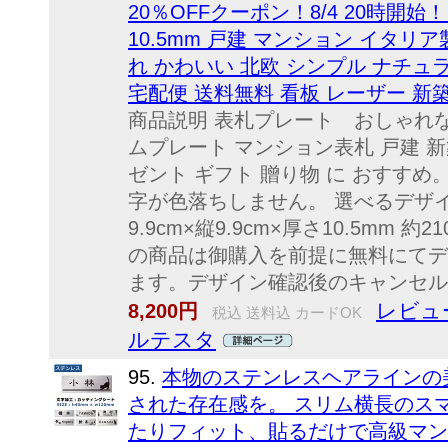
20％OFFクーポン！8/4 20時開始！】 
10.5mm 戸建 マンション イタリ
れ かわいい 北欧 シンプル ナチュ
宅配便 送料無料 看板 レーザー 新築
商品説明 表札プレート おしゃれな表
ムプレート マンション表札 戸建 新
ゼント ギフト 贈り物 に おすす
字が色落ちしません。 選べるデザイン
9.9cm×縦9.9cm×厚さ10.5mm 
の商品は御購入を前提に無料にてデ
ます。デザイン確認後のキャンセルに
レビュー
8,200円
税込 送料込 カードOK
ルテスタ
95.
本物のステンレスヘアラインの
された存在感を。 スリム横長のス
たりフィット、貼るだけで高級マン