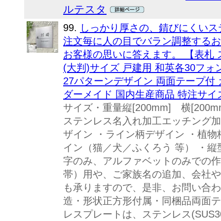
ルテスタ
99.
しっかり厚さの、錆びにくいス
注文毎に人の目でバラン調整するお
お客様の思いに答えます。 【表札 ス
(大判)サイズ 戸建用 和英各30フ
27パターンデザイン 両面テープ付
ダーメイド 国内生産商品 特注サイ
サイズ・重量縦[200mm] 横[200mm
ステンレス名入れ加工エッチング加
ザイン ・ライン柄デザイン ・植物
イン（猫／犬／ふくろう 等） ・縦
字のみ、アルファベットのみでの作
帯）用や、ご家族名の追加、会社や
も承りますので、是非、お問い合わ
造・形状正方形付属・同梱品両面テ
レスプレートは、ステンレス(SUS