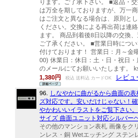
ります。ご了承下さい。 ■返品・
は万全を期しておりますが、万一商
はご注文と異なる場合は、原則とし
ください。交換による再出荷は連絡
ます。 商品到着後8日以降の交換
ご了承ください。 ■営業日時につい
付けております！ 営業日：月～金曜日
00) 休業日：休日：土・日・祝日
のメールにてお願いいたします。 ks25
レビュー
1,380円
税込 送料込 カードOK
96.
しなやかに曲がるから曲面の表
ズ対応です。安いだけじゃない！確
やかわいいイラストをご覧下さい。 
サイズ 曲面ユニット対応シルバーヘア
その他のマンション表札 画像をク
ンレス・銅 Wetエッチング ステン