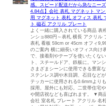
感。スピード配送だから急なニーズ
4.84点】会社 表札 マグネット マ
用 マグネット 表札 オフィス 表札
ト 磁石 アクリル プレート
よく一緒に購入されている商品 表札
ンショ880円～表札 横長 アクリル 
表札 看板 59cm or 45cm オフ
のご案内 横に細長いオフィス向け
で、接着剤やテープを使いたくない
ト、スチールドア、鉄板に。マンシ
さまざまシーンに使用できる豊富な
ステンレス調や木目調、石目などが
テッカーに使用される0.6mmよりも
採用。屋外にも対応。二世帯住宅や
や開店祝なども喜ばれます。 ▼商品
会社 室名札 プレート アクリル 名