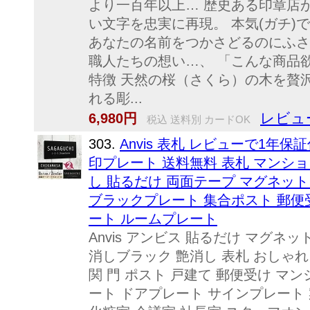
より一百年以上… 歴史ある印章店
い文字を忠実に再現。 本気(ガチ)
あなたの名前をつかさどるのにふさ
職人たちの想い…、 「こんな商品
特徴 天然の桜（さくら）の木を贅
れる彫...
レビュ
6,980円
税込 送料別 カードOK
303.
Anvis 表札 レビューで1年保
印プレート 送料無料 表札 マンショ
し 貼るだけ 両面テープ マグネット
ブラックプレート 集合ポスト 郵便
ート ルームプレート
Anvis アンビス 貼るだけ マグネ
消しブラック 艶消し 表札 おしゃれ
関 門 ポスト 戸建て 郵便受け マ
ート ドアプレート サインプレート 