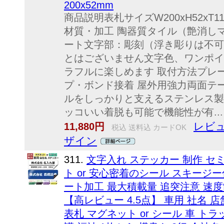
200x52mm
商品説明表札サイズW200xH52xT1
材質・加工 陶器質タイル（艶消し
ート文字部：彫刻（浮き彫りは不可
とはございません文字色、ワンポイ
ラフルに楽しめます 取付方法プレ
プ・ボンド接着 屋外用強力両面テ
ルをしっかりと支えるステンレス製
ッコいい着脱も可能で機能性が有...
レビュ
11,880円
税込 送料込 カードOK
ザイン
311.
文字入れ ステッカー 制作 セ
ト or 安心密着のシール スキージ
ート加工 最大積載量 追突注意 速度
【高レビュー 4.5点】 車用 社名 
表札 マグネット or シール 車 トラ