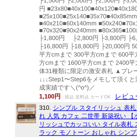
├1,500円 ├2,000円 ├2,500円 ├3,0
円 ■23x80■40x100■40x120■4
■25x100■25x140■35x70■40x85mm
■40x210■60x140mm ■50x240■70
■70x320■90x240mm ■80x365■10
├1,800円 ├2,800円 ├3,800円 ├6,
├16,800円 ├18,800円 ├20,000
平方cmまで 300平方cmまで 600平
方cmまで 1600平方cmまで 240
体31種類に限定の激安表札 ▲プレー
↓↓↓Step1〜Step6をメモして頂
成実績です＼(^o^)／
レビュ
1,100円
税込 送料込 カードOK
310.
シンプル スタイリッシュ 表札
れ 人気 カフェ 二世帯 新築祝い 
リッシュでカッコいい タイル表札 ス
ラック モノトーン おしゃれ シンプ