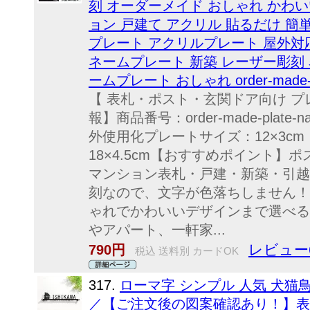
刻 オーダーメイド おしゃれ かわい
ョン 戸建て アクリル 貼るだけ 簡
プレート アクリルプレート 屋外対
ネームプレート 新築 レーザー彫刻 
ームプレート おしゃれ order-made-p
【 表札・ポスト・玄関ドア向け プ
報】商品番号：order-made-pla
外使用化プレートサイズ：12×3cm /
18×4.5cm【おすすめポイント
マンション表札・戸建・新築・引越
刻なので、文字が色落ちしません！
ゃれでかわいいデザインまで選べる
やアパート、一軒家...
レビュー
790円
税込 送料別 カードOK
317.
ローマ字 シンプル 人気 犬猫
／【ご注文後の図案確認あり！】表札 