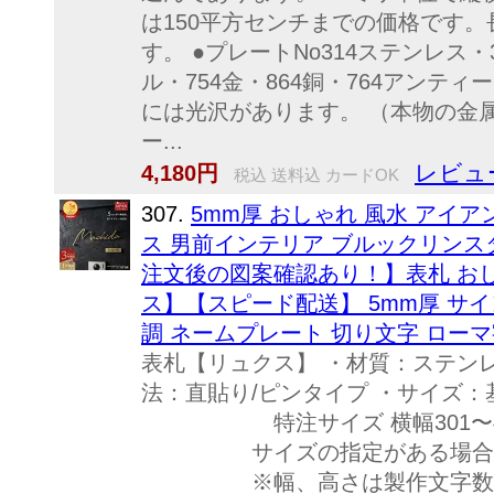
は150平方センチまでの価格です。
す。 ●プレートNo314ステンレス・
ル・754金・864銅・764アンテ
には光沢があります。 （本物の金
ー...
レビュ
4,180円
税込 送料込 カードOK
307.
5mm厚 おしゃれ 風水 アイア
ス 男前インテリア ブルックリンス
注文後の図案確認あり！】表札 おし
ス】【スピード配送】 5mm厚 サイ
調 ネームプレート 切り文字 ローマ
表札【リュクス】 ・材質：ステンレス(
法：直貼り/ピンタイプ ・サイズ：基
特注サイズ 横幅301〜400m
サイズの指定がある場合は備
※幅、高さは製作文字