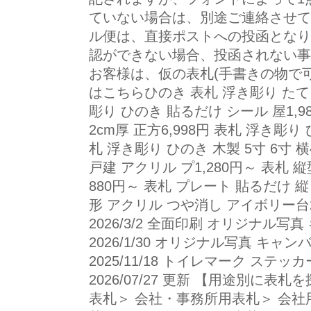
ていない場合は、別途ご連絡させて
ル便は、直接ポストへの投函となり
認ができない場合、投函されない事
お客様は、仮の表札(手書きの物で可
はこちらひのき 表札 浮き彫り たて 縦
彫り ひのき 貼るだけ シール 屋1,9
2cm厚 正方6,998円 表札 浮き彫り 
札 浮き彫り ひのき 木製 5寸 6寸 横
戸建 アクリル プ1,280円～ 表札
880円～ 表札 プレート 貼るだけ 縦
形 アクリル つや消し アイボリー台
2026/3/2 全面印刷 オリジナル写
2026/1/30 オリジナル写真 キャ
2025/11/18 トイレマーク ステッ
2026/07/27 更新 【用途別に表
表札＞ 会社・事務所用表札＞ 会社