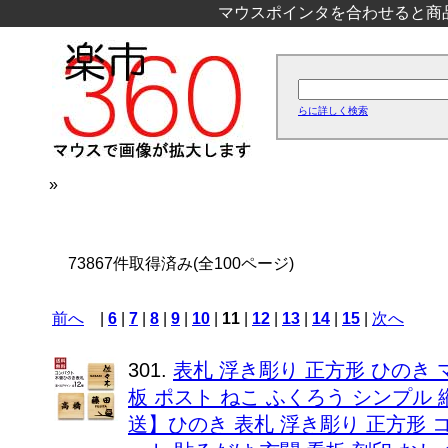
マウスポインタを合わせると商
らに詳しく検索
»
73867件取得済み(全100ページ)
前へ
|
6
|
7
|
8
|
9
|
10
|
11
|
12
|
13
|
14
|
15
|
次へ
301.
表札 浮き彫り 正方形 ひのき 
板 ポスト ねこ ふくろう シンプル 
送】ひのき 表札 浮き彫り 正方形 