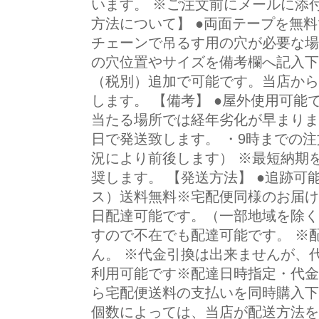
います。 ※ご注文前にメールに添
方法について】 ●両面テープを無料
チェーンで吊るす用の穴が必要な場
の穴位置やサイズを備考欄へ記入下さ
（税別）追加で可能です。当店から
します。 【備考】 ●屋外使用可
当たる場所では経年劣化が早まります
日で発送致します。 ・9時までの
況により前後します） ※最短納期
奨します。 【発送方法】 ●追跡
ス）送料無料※宅配便同様のお届け
日配達可能です。（一部地域を除く
すので不在でも配達可能です。 ※
ん。 ※代金引換は出来ませんが、代
利用可能です※配達日時指定・代金
ら宅配便送料の支払いを同時購入下
個数によっては、当店が配送方法を