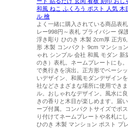
ート 貼るだけ 玄関 看板 刻印 おし
和風 ねこ ふくろう ポスト 人気 木
ル 檜
よく一緒に購入されている商品表札 2
レー998円～表札 プライバシー 保護
浮き彫り ひのき 木製 2cm厚 正方6
形 木製 コンパクト 9cm マンショ
ゃれ シンプル 会社 和風 モダン 新
のき）表札。ネームプレートにも。
で奥行きを演出。正方形でベーシッ
いデザイン、和風モダンデザインを
社などさまざまな場所に使用できま
ル。おしゃれなデザイン。風水に良
きの香りと木目が楽しめます。届い
ープ付属。コンパクトサイズでポス
り付けてネームプレートや名札にして
ひのき 木製 マンション ポスト プ