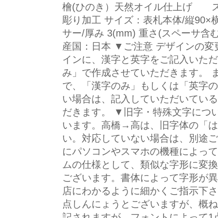
檜(ひのき）天然オイル仕上げ ス
彫り加工 サイズ：表札本体/縦90×横9
サー/厚み 3(mm) 重さ(スペーサ含
産国：日本 ▼ご注意 デザインの
インに、漢字と英字をご記入いただ
み」で作成させていただきます。 
で、「漢字のみ」もしくは「英字の
い場合は、記入していただいている
だきます。 ▼旧字・特殊文字につ
います。高橋→高は、旧字体の「は
い。対応していない場合は、別途ご
にパソコンやスマホの機種によって
ムの仕様として、類似な字形に変換
ございます。書体によって字形が異
店にわかるように細かくご指示下さ
点しんにょうとございますが、概ね
記されますが、フォントによって1