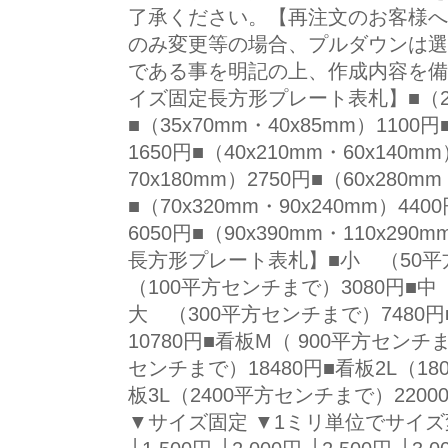
了承ください。【再注文のお客様へ
のみ変更等の場合、プルダウンは選
である事を明記の上、作成内容を備
イズ固定長方形プレート表札】■（25x1
■（35x70mm・40x85mm）1100円
1650円■（40x210mm・60x140m
70x180mm）2750円■（60x280mm
■（70x320mm・90x240mm）440
6050円■（90x390mm・110x2
長方形プレート表札】■小 （50平
（100平方センチまで）3080円■中
大 （300平方センチまで）7480
10780円■看板M（ 900平方センチま
センチまで）18480円■看板2L（18
板3L（2400平方センチまで）22
▼サイズ固定 ▼1ミリ単位でサイズ変更可