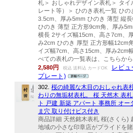
札＞ おしゃれデザイン表札＞ タイ
レート等）＞ ひのき表札一覧 ひのき
3.5cm、厚み5mm ひのき 薄型 縦長
ひのき 薄型 正方形9cm角、厚み5m
横長 2サイズ幅15cm、高さ7cm、厚
み2cm ひのき 厚型 正方形幅12cm
イズ幅7cm、高さ15cm、厚み2cm幅
べての表札の一覧表は、こちらから
レビュ
2,580円
税込 送料込 カードOK
プレート)
302.
桜の綺麗な木目のおしゃれ表
わりの無垢材表札。 桜 天然木 表札
ト 戸建 新築 アパート 事務所 オーダー
ま穴 取り付けビス付き
商品詳細 天然銘木表札 桜(さくら)
地域の小さな印章店がプライドを賭