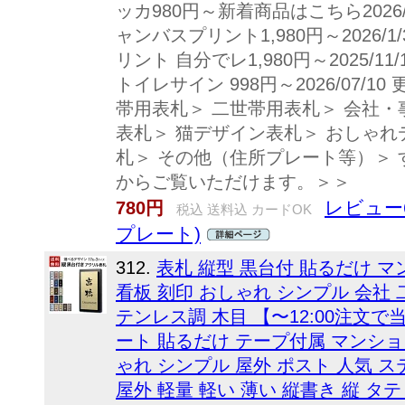
ッカ980円～新着商品はこちら2026
ャンバスプリント1,980円～2026/
リント 自分でレ1,980円～2025/1
トイレサイン 998円～2026/07/
帯用表札＞ 二世帯用表札＞ 会社・
表札＞ 猫デザイン表札＞ おしゃれ
札＞ その他（住所プレート等）＞
からご覧いただけます。＞＞
レビュー
780円
税込 送料込 カードOK
プレート)
312.
表札 縦型 黒台付 貼るだけ マ
看板 刻印 おしゃれ シンプル 会社 
テンレス調 木目 【〜12:00注文で
ート 貼るだけ テープ付属 マンショ
ゃれ シンプル 屋外 ポスト 人気 ス
屋外 軽量 軽い 薄い 縦書き 縦 タ