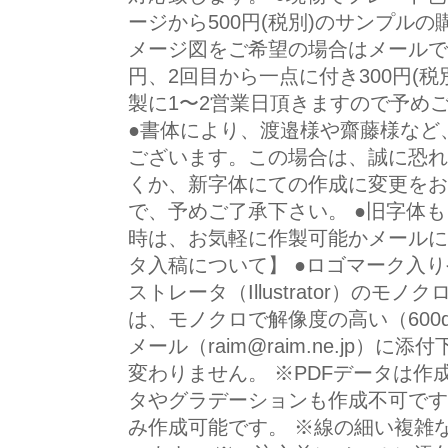
ージから500円(税別)のサンプル
メージ図をご希望の場合はメールで
円、2回目から一点に付き300円(税
製に1〜2営業日頂きますので予め
●書体により、渡邉様や齋藤様など
ございます。この場合は、誠に恐れ
くか、新字体にての作成に変更をお
で、予めご了承下さい。 ●旧字体
時は、お気軽に作製可能かメールに
タ入稿について】 ●ロゴマーク入
ストレータ（Illustrator）の
は、モノクロで解像度の高い（600dpi
メール（raim@raim.ne.jp）
変わりません。 ※PDFデータは作
タやグラデーションも作成不可です
み作成可能です。 ※線の細い複雑