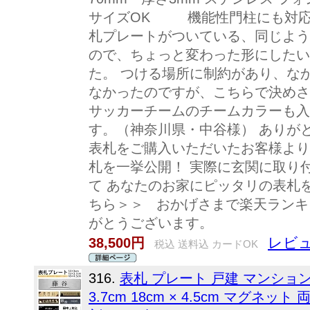
サイズOK 機能性門柱にも対応
札プレートがついている、同じよう
ので、ちょっと変わった形にしたい
た。 つける場所に制約があり、な
なかったのですが、こちらで決めさ
サッカーチームのチームカラーも入
す。（神奈川県・中谷様） ありが
表札をご購入いただいたお客様より
札を一挙公開！ 実際に玄関に取り
て あなたのお家にピッタリの表札を
ちら＞＞ おかげさまで楽天ランキ
がとうございます。
レビュ
38,500円
税込 送料込 カードOK
316.
表札 プレート 戸建 マンション 会社
3.7cm 18cm × 4.5cm マグネ