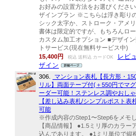
お好みの設置方法をお選びください
ザインプラン ※こちらは浮き彫り
シック太字か、ストローク・アメリ
書体は限定的ですが、もちろんロー
カスタム加工オプション ■デザイン
トサービス(現在無料サービス中)
レビュ
15,400円
税込 送料込 カードOK
ザイン
306.
マンション表札【長方形・150
リル】両面テープ付(＋550円でマ
ーダー可能！ステンレス調やおしゃ
【差し込み表札/シンプルポスト表
可能
※作成内容のStep1〜Step6を
【商品情報】 ●1.5ミリ厚のカラ
込んであります。 ●1ミリ単位で縦横