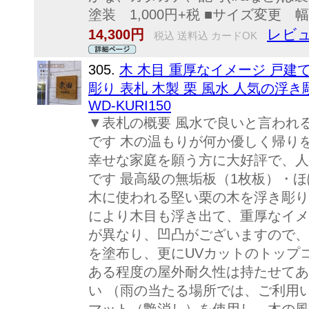
塗装 1,000円+税 ■サイズ変更 幅30
レビュ
14,300円
税込 送料込 カードOK
305.
木 木目 重厚なイメージ 戸建て
彫り 表札 木製 栗 風水 人気の浮き彫
WD-KURI150
▼表札の概要 風水で良いと言われ
です 木の温もりが何か優しく帰り
幸せな家庭を願う方に大好評で、人
です 最高級の無垢板（1枚板）・
木に使われる堅い栗の木を浮き彫り
により木目も浮き出て、重厚なイメ
が異なり、凹凸がございますので、
を塗布し、更にUVカットのトップ
ある程度の屋外耐久性は持たせてあ
い （雨の当たる場所では、ご利用