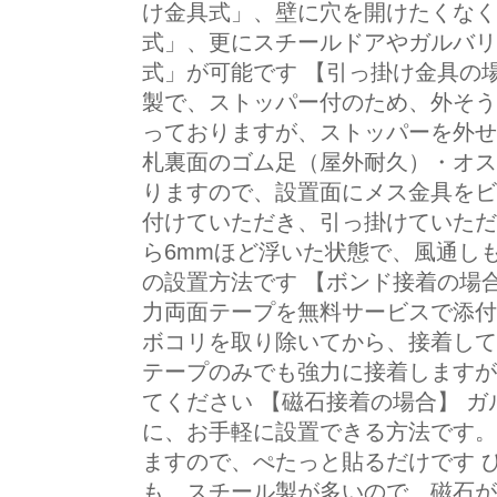
け金具式」、壁に穴を開けたくなく
式」、更にスチールドアやガルバリ
式」が可能です 【引っ掛け金具の
製で、ストッパー付のため、外そう
っておりますが、ストッパーを外せ
札裏面のゴム足（屋外耐久）・オス
りますので、設置面にメス金具をビ
付けていただき、引っ掛けていただ
ら6mmほど浮いた状態で、風通し
の設置方法です 【ボンド接着の場
力両面テープを無料サービスで添付
ボコリを取り除いてから、接着して
テープのみでも強力に接着しますが
てください 【磁石接着の場合】 
に、お手軽に設置できる方法です。
ますので、ぺたっと貼るだけです 
も、スチール製が多いので、磁石が