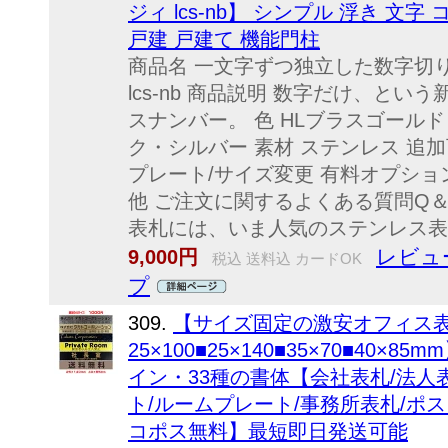
ジィ lcs-nb】 シンプル 浮き 文
戸建 戸建て 機能門柱
商品名 一文字ずつ独立した数字切
lcs-nb 商品説明 数字だけ、と
スナンバー。 色 HLブラスゴール
ク・シルバー 素材 ステンレス 追加
プレート/サイズ変更 有料オプション
他 ご注文に関するよくある質問Q＆
表札には、いま人気のステンレス表札
レビュ
9,000円
税込 送料込 カードOK
プ
309.
【サイズ固定の激安オフィス表
25×100■25×140■35×70■40
イン・33種の書体【会社表札/法人
ト/ルームプレート/事務所表札/ポス
コポス無料】最短即日発送可能