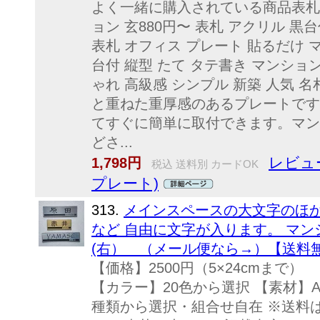
よく一緒に購入されている商品表札 
ョン 玄880円〜 表札 アクリル 黒台
表札 オフィス プレート 貼るだけ マ
台付 縦型 たて タテ書き マンション
ゃれ 高級感 シンプル 新築 人気 
と重ねた重厚感のあるプレートです
てすぐに簡単に取付できます。マン
どさ...
レビュ
1,798円
税込 送料別 カードOK
プレート)
313.
メインスペースの大文字のほ
など 自由に文字が入ります。 マ
(右） （メール便なら→）【送料
【価格】2500円（5×24cmま
【カラー】20色から選択 【素材】AB
種類から選択・組合せ自在 ※送料