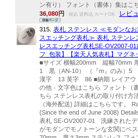
ン有り） フォント（書体）集はこちら
レビュ
36,080円
税込 送料込 カードOK
315.
表札 ステンレス ≪モダンな
スエッチング表札≫ 表札 ステンレ
レスエッチング表札SE-OV2007-
フ_包装】【楽天人気表札】マグネ
■サイズ 横幅200mm 縦幅70mm
1 黒（AN-10） （『m』のみ）5 
漢字 13 英字 86 ■納期 レイア
の他 - 文字色はこちら フォント
ちら ステンレス表札の取り付け方
（海外配送) 詳細はこちらです。 Rakuten I
(Since the end of June 2008) 
表札 SE-OV2007-01 洗練さ
がモダンでモノトーンな玄関にベスト
70mm 厚さ3mm ステンレス フォ