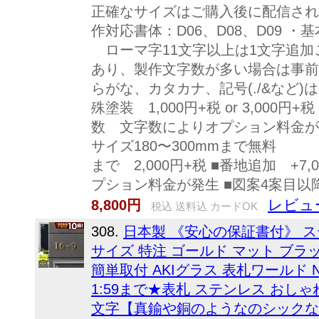
正確なサイズはご購入後に配信され
作対応書体：D06、D08、D09 
ローマ字11文字以上は1文字追加ごと
あり、製作文字数が多い場合は事前
らがな、カタカナ、記号(./&など)は製
殊塗装 1,000円+税 or 3,000円+
数 文字数によりオプション料金が
サイズ180〜300mmまで無料
まで 2,000円+税 ■番地追加 +7
プション料金が発生 ■図案4案目以降
レビュ
8,800円
税込 送料込 カードOK
308.
日本製 《安心の保証書付》 ス
サイズ 特注 ゴールド マット ブラ
簡単取付 AKIグラス 表札ワールド Nam
1:59まで★表札 ステンレス おしゃ
文字【真鍮や銅のようなのシックな2色