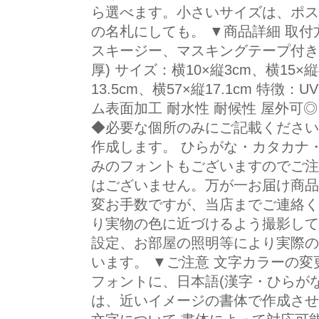
ら選べます。小さいサイズは、ポス
の名札にしても。 ▼商品詳細 取付
スキージー、マスキングテープ付き 
厚) サイズ：横10×縦3cm、横15×縦
13.5cm、横57×縦17.1cm 特
ム表面加工 耐水性 耐候性 屋外可◎
◆必要な個所のみにご記載ください
作成します。 ひらがな・カタカナ
みのフォントもございますのでご注意
はございません。万が一お届け商品
変お手数ですが、当店までご連絡く
り実物の色に近づけるよう撮影して
設定、お部屋の照明等により実際の
います。 ▼ご注意 文字カラーの変
フォントに、日本語(漢字・ひらが
は、近いイメージの書体で作成させ