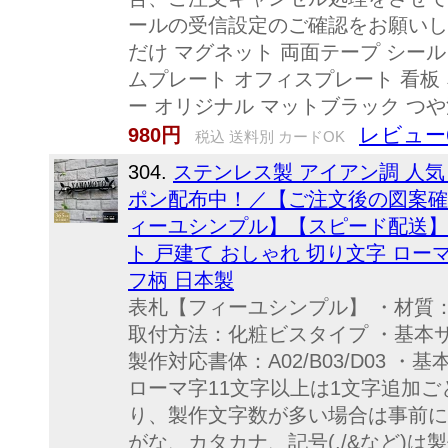
ールの受信設定のご確認をお願いします
だけ マグネット 両面テープ シール
ムプレート オフィスプレート 看板
ー オリジナル マットブラック つ
レビュー
980円
税込 送料別 カードOK
304.
ステンレス製 アイアン調 人気
ポン配布中！／【ご注文後の図案確
ィーユシンプル】【スピード配送】3
ト 戸建て おしゃれ 切り文字 ロー
フ柄 日本製
表札【フィーユシンプル】 ・材質：ステ
取付方法：化粧ビスタイプ ・基本サイ
製作対応書体：A02/B03/D03
ローマ字11文字以上は1文字追加ごと
り、製作文字数が多い場合は事前に
がな、カタカナ、記号(./&など)は製作