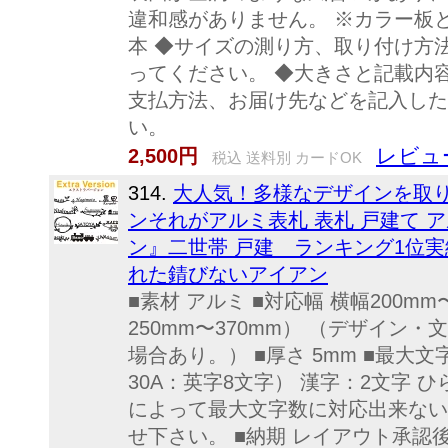
違和感がありません。 ※カラー板
本 ◆サイズの測り方、取り付け方
ってください。 ◆大きさと記載内
支払方法、お届け先などを記入した
い。
レビュ
2,500円
税込 送料別 カードOK
314.
大人気！多様なデザインを取り
ンそれがアルミ表札 表札 戸建て 
ン』二世帯 戸建 ランキング1位
れた錆びないアイアン
■素材 アルミ ■対応幅 横幅200mm〜
250mm〜370mm） （デザイン・
場合あり。） ■厚さ 5mm ■最大文字
30A：英字8文字） 漢字：2文字 
によって最大文字数に対応出来ない
せ下さい。 ■納期 レイアウト承認