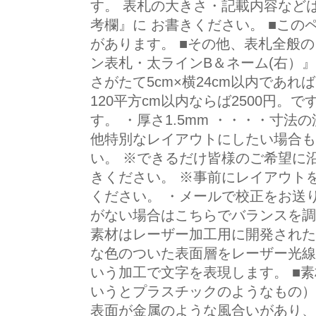
す。 表札の大きさ・記載内容など
考欄』に お書きください。 ■この
があります。 ■その他、表札全般の
ン表札・太ラインB＆ネーム(右）』
さがたて5cm×横24cm以内であれ
120平方cm以内ならば2500円。です
す。 ・厚さ1.5mm ・・・・寸法
他特別なレイアウトにしたい場合も
い。 ※できるだけ皆様のご希望に
きください。 ※事前にレイアウト
ください。 ・メールで校正をお送り
がない場合はこちらでバランスを調
素材はレーザー加工用に開発された
な色のついた表面層をレーザー光線
いう加工で文字を表現します。 ■素
いうとプラスチックのようなもの）
表面が金属のような風合いがあり、