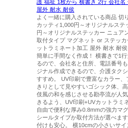
護 福祉 1枚から 横書き 2行 会社
屋外 耐水 耐侯
よく一緒に購入されている商品 切
カッティ1,000円～オリジナルステッ
円～オリジナルステッカー ニュアン
取付タイプ マグネット or ステッカ
ットラミネート加工 屋外 耐水 耐
簡単に手間なく作成！ 横書きで1
るので、会社名と住所、電話番号も
ジナル作成できるので、介護タクシ
すすめ。 UV印刷で豊富なカラー、
きりとして見やすいゴシック体、高
伎風の和を感じさせる勘亭流が人気
きるよう、UV印刷+UVカットラミ
自由で便利な厚み0.8mmの強力マ
シールタイプか取付方法が選べます
付けも安心。 横10cmの小さいサイ