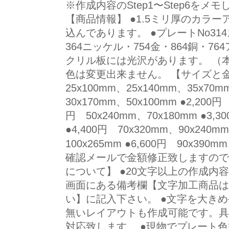
※作成内容のStep1〜Step6を
【商品情報】 ●1.5ミリ厚のカラ
込んであります。 ●プレートNo31
364ニッケル・754金・864銅・
クリル板には光沢があります。 （
色は変更出来ません。 【サイズと金
25x100mm、25x140mm、35x70m
30x170mm、50x100mm ●2,200円 
円 50x240mm、70x180mm ●3,3
●4,400円 70x320mm、90x240mm
100x265mm ●6,600円 90x39
確認メールで金額修正致しますので
について】 ●20文字以上の作成内
画面にある備考欄【文字加工商品は
い】に記入下さい。 ●文字を大き
無いレイアウトも作成可能です。具
対応致します。 ●現物でプレート