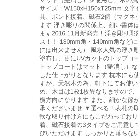
マット（艶消し）を使用し、木の風
サイズ：W150xH150xT25mm
具、ボンド接着、磁石2個（マグネ
ます 浮き彫りの関係上、細い書体
ます2016.11月新発売！浮き彫り
ス！！ 130mm角・140mm角な
には出来ません） 風水人気の浮き
塗布し、更にUVカットのトップコ
トップコートはマット（艶消し）な
した仕上がりとなります 枕木にも
すが、天然木の為、軒下にてお使い
め、木目は1枚1枚異なりますので
横方向になります また、細かな節
承くださいませ ▼選べる！表札の
軟な取り付け方にもこだわっており
着、磁石接着の3タイプをご用意し
びいただけます しっかりと落ちな