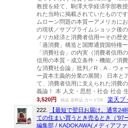
教授を経て、駒澤大学経済学部教授
れた当時に掲載されていたものです
ムローン問題の本質ーアメリカにお
の現状／サブプライムショック後の
メリカ経済と消費者信用ーその歴史
「過消費」構造と国際通貨国特権ー
「消費社会」の内実（消費者信用の
信用の本質・成立条件・機能／消費
な消費社会論」批判／R．A．ウォ
ー資本主義的分業の展開） 日本と
て、消費者信用に支えられた消費の
義論！ 本 人文・思想・社会 社会 
楽天ブ
3,520円
税込 送料込 カードOK
222.
【最短で翌日お届け。通常24
ての住まい買うとき売るとき（’97ー’9
編集部 / KADOKAWA(メディアフ