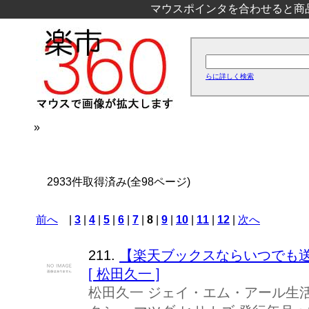
マウスポインタを合わせると商
らに詳しく検索
»
2933件取得済み(全98ページ)
前へ
|
3
|
4
|
5
|
6
|
7
|
8
|
9
|
10
|
11
|
12
|
次へ
211.
【楽天ブックスならいつでも送
[ 松田久一 ]
松田久一 ジェイ・エム・アール生活