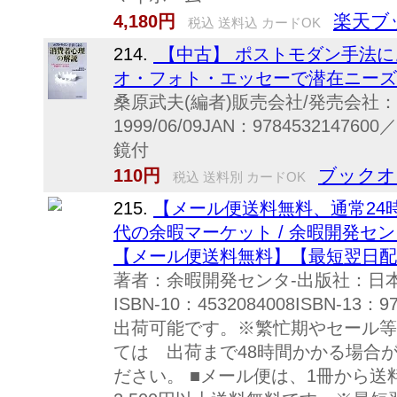
楽天ブ
4,180円
税込 送料込 カードOK
214.
【中古】 ポストモダン手法に
オ・フォト・エッセーで潜在ニーズ
桑原武夫(編者)販売会社/発売会社
1999/06/09JAN：97845321
鏡付
ブックオ
110円
税込 送料別 カードOK
215.
【メール便送料無料、通常24
代の余暇マーケット / 余暇開発センタ
【メール便送料無料】【最短翌日配
著者：余暇開発センタ-出版社：日
ISBN-10：4532084008ISBN-13
出荷可能です。※繁忙期やセール等
ては 出荷まで48時間かかる場合
ださい。 ■メール便は、1冊から