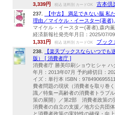
古本倶
3,339円
税込 送料別 カードOK
237.
【中古】 満足できない脳 私
理由／マイケル・イースター(著者),
マイケル・イースター(著者),森内薫
経済新報社発売年月日：2025/07/09JAN
ブック
1,331円
税込 送料別 カードOK
238.
【楽天ブックスならいつでも送
版） [ 消費者庁 ]
消費者庁 勝美印刷ショウヒシャ ハ
年月：2013年07月 予約締切日：202
イズ：単行本 ISBN：97849069
費者問題の現状（消費者を取り巻く
識／特集ー高齢者の消費者トラブル
策の展開）／第2部 消費者政策の
消費者の自立の支援／地方公共団体
と消費者政策の実効性の確保・向上