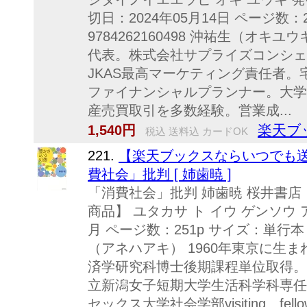
切日：2024年05月14日 ページ数：2
9784262160498 沖祐生（オ
代表。株式会社サプライズコンシェ
JKAS最高マーケティング責任者
ファイナンシャルプランナー。大学
産売買取引を多数経験。営業成...
楽天ブ
1,540円
税込 送料込 カードOK
221.
【楽天ブックスならいつでも送
費社会」批判 [ 姉歯暁 ]
「消費社会」批判 姉歯暁 桜井書店（
商品】 ユタカサ ト イウ ゲンソウ ア
月 ページ数：251p サイズ：単行本 IS
（アネハアキ） 1960年東京に生ま
済学研究科博士後期課程単位取得。
立新潟女子短期大学生活科学科専任
セックス大学社会学部visiting f