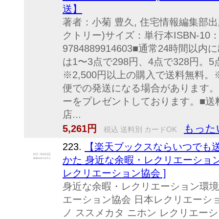
送】
著者：小菊 豊久, 住宅情報編集部出
クトリー)サイズ：単行本ISBN-10：488
9784889914603■通常24時
は1〜3点で298円、4点で328円。
※2,500円以上の購入で送料無料
便での発送になる場合があります。
ーをプレゼントしております。■送
店...
もった
5,261円
税込 送料別 カードOK
223.
【楽天ブックスならいつでも送
かた 身近な余暇・レクリエーション
レクリエーション協会 ]
身近な余暇・レクリエーション環境
エーション協会 日本レクリエーショ
ノ ススメカタ ニホン レクリエーシ