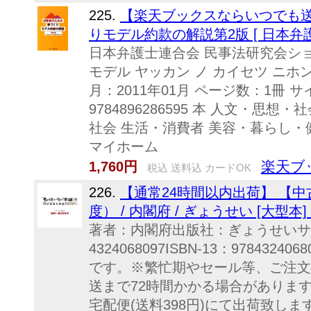
225.
【楽天ブックスならいつでも送
りモデル約款の解説第2版 [ 日本弁護
日本弁護士連合会 民事法研究会ショ
モデル ヤッカン ノ カイセツ ニホ
月：2011年01月 ページ数：1冊 サ
9784896286595 本 人文・思想
社会 生活・消費者 美容・暮らし・
マイホーム
楽天ブ
1,760円
税込 送料込 カードOK
226.
【通常24時間以内出荷】 【中
度） / 内閣府 / ぎょうせい [大型
著者：内閣府出版社：ぎょうせいサイ
4324068097ISBN-13：97843
です。※繁忙期やセール等、ご注文
送まで72時間かかる場合がありま
宅配便(送料398円)にて出荷致しま