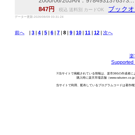
2000/06/20JAN：9784931376373...
ブックオ
847円
税込 送料別 カードOK
データー更新:2026/08/09 03:31:24
前へ
|
3
|
4
|
5
|
6
|
7
|
8
|
9
|
10
|
11
|
12
|
次へ
楽
Support
※当サイトで掲載されている情報は、楽市360の作成者
購入時に楽天市場店舗（www.rakuten.
当サイトで利用、配布しているプログラムコードは著作権法で