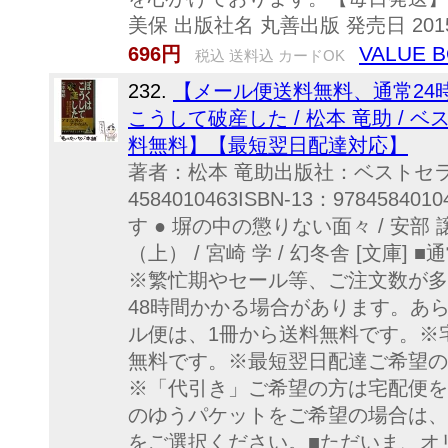
美保 出版社名 丸善出版 発売日 2015年04
VALUE 
696円
税込 送料込 カードOK
232.
【メール便送料無料、通常24
こうして破産した / 松本 竜助 / 
料無料】【最短翌日配達対応】
著者：松本 竜助出版社：ベストセラー
4584010463ISBN-13：97845
す ● 塀の中の懲りない面々 / 安部 譲
（上） / 宮崎 学 / 幻冬舎 [文庫
※繁忙期やセール等、ご注文数が多
48時間かかる場合があります。あら
ル便は、1冊から送料無料です。※宅
無料です。※最短翌日配達ご希望の
※「代引き」ご希望の方は宅配便を
のゆうパケットをご希望の場合は、
をご選択ください。■ただいま、オ