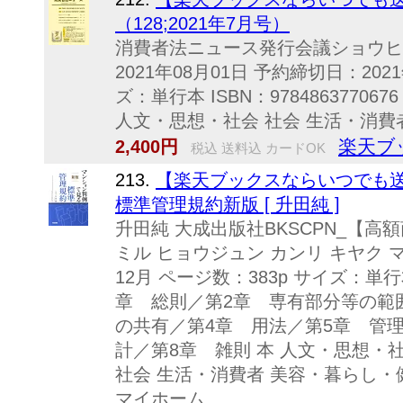
（128;2021年7月号）
消費者法ニュース発行会議ショウヒ
2021年08月01日 予約締切日：202
ズ：単行本 ISBN：9784863770
人文・思想・社会 社会 生活・消費者.
楽天ブ
2,400円
税込 送料込 カードOK
213.
【楽天ブックスならいつでも送
標準管理規約新版 [ 升田純 ]
升田純 大成出版社BKSCPN_【高
ミル ヒョウジュン カンリ キヤク マ
12月 ページ数：383p サイズ：単行本 I
章 総則／第2章 専有部分等の範
の共有／第4章 用法／第5章 管
計／第8章 雑則 本 人文・思想・社
社会 生活・消費者 美容・暮らし・
マイホーム