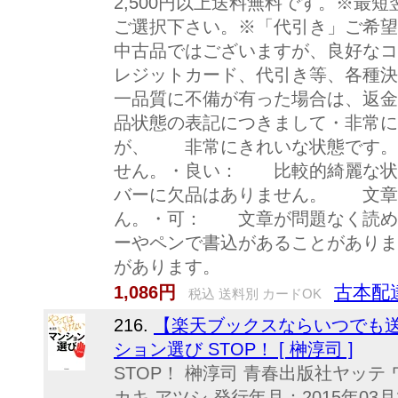
2,500円以上送料無料です。※最
ご選択下さい。※「代引き」ご希望
中古品ではございますが、良好なコ
レジットカード、代引き等、各種決
一品質に不備が有った場合は、返金
品状態の表記につきまして・非常
が、 非常にきれいな状態です
せん。・良い： 比較的綺麗な
バーに欠品はありません。 文章
ん。・可： 文章が問題なく読
ーやペンで書込があることがあり
があります。
古本配
1,086円
税込 送料別 カードOK
216.
【楽天ブックスならいつでも送
ション選び STOP！ [ 榊淳司 ]
STOP！ 榊淳司 青春出版社ヤッテ 
カキ,アツシ 発行年月：2015年03月