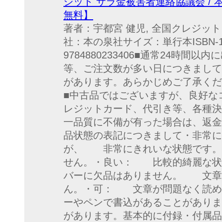
ジット サラ金被害者連絡協議会 / 
無料】
著者：宇都宮 健児, 全国クレジッ
社：本の泉社サイズ：単行本ISBN-10：4
9784880233406■通常24時
等、ご注文数が多い日につきまして
があります。あらかじめご了承くだ
■中古品ではございますが、良好な
レジットカード、代引き等、各種決
一品質に不備が有った場合は、返金
品状態の表記につきまして・非常
が、 非常にきれいな状態です
せん。・良い： 比較的綺麗な
バーに欠品はありません。 文章
ん。・可： 文章が問題なく読
ーやペンで書込があることがあり
があります。基本的に付録・付属品