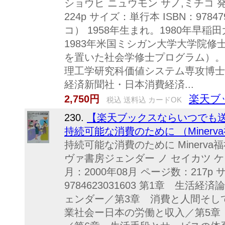
ショウヒ ニュウモン サノ,ミチコ 発
224p サイズ：単行本 ISBN：978
コ） 1958年生まれ。1980年早
1983年米国ミシガン大学大学院
を置いた社会学修士プログラム）。
理工学研究科価値システム専攻博士課
経済新聞社・日本消費経済...
楽天ブ
2,750円
税込 送料込 カードOK
230.
【楽天ブックスならいつでも送
持続可能な消費のために （Minerva
持続可能な消費のために Minerv
ヴァ書房ジェンダー ノ セイカツ ケ
月：2000年08月 ページ数：217p
9784623031603 第1章 生
ェンダー／第3章 消費と人間そし
業社会ー日本の労働と収入／第5章