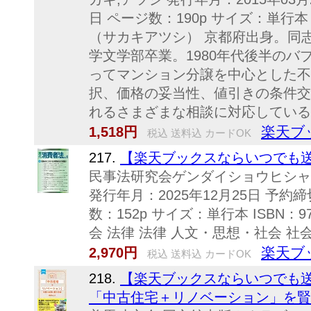
日 ページ数：190p サイズ：単行本 IS
（サカキアツシ） 京都府出身。同
学文学部卒業。1980年代後半の
ってマンション分譲を中心とした不
択、価格の妥当性、値引きの条件交
れるさまざまな相談に対応している。
楽天ブ
1,518円
税込 送料込 カードOK
217.
【楽天ブックスならいつでも送料
民事法研究会ゲンダイショウヒシャ
発行年月：2025年12月25日 予約締
数：152p サイズ：単行本 ISBN：97
会 法律 法律 人文・思想・社会 社
楽天ブ
2,970円
税込 送料込 カードOK
218.
【楽天ブックスならいつでも送
「中古住宅＋リノベーション」を賢く