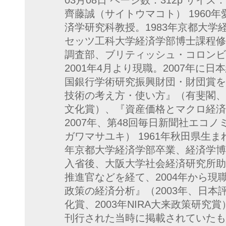
03月08日 ページ数：312p サイズ：単行
齊藤誠（サイトウマコト） 1960
済学研究科教授。1983年京都大学
セッツ工科大学経済学部博士課程修
調査部、ブリティッシュ・コロンビ
2001年4月より現職。2007年に日
国銀行学術研究振興財団・財団賞を
技術の考え方・使い方』（有斐閣、2
文化賞）、『資産価格とマクロ経済
2007年、第48回毎日新聞社エコ
ガワマサユキ） 1961年秋田県生ま
年京都大学経済学部卒業、経済学博
入省後、大阪大学社会経済研究所助
推進官などを経て、2004年から
政策の経済分析』（2003年、日本
化賞、2003年NIRA大来政策研
刊行された当時に掲載されていたも