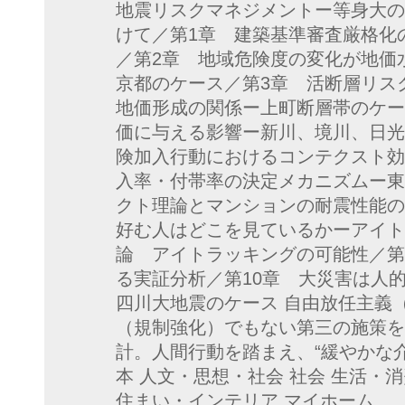
地震リスクマネジメントー等身大の
けて／第1章 建築基準審査厳格化
／第2章 地域危険度の変化が地価
京都のケース／第3章 活断層リス
地価形成の関係ー上町断層帯のケー
価に与える影響ー新川、境川、日光
険加入行動におけるコンテクスト効
入率・付帯率の決定メカニズムー東
クト理論とマンションの耐震性能の
好む人はどこを見ているかーアイト
論 アイトラッキングの可能性／第
る実証分析／第10章 大災害は人
四川大地震のケース 自由放任主義
（規制強化）でもない第三の施策を
計。人間行動を踏まえ、“緩やかな
本 人文・思想・社会 社会 生活・
住まい・インテリア マイホーム