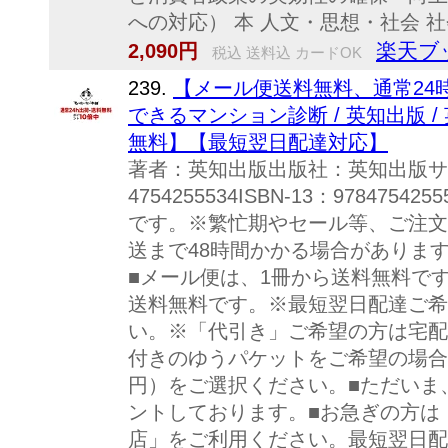
への対応） 本 人文・思想・社会 
楽天ブ
2,090円
税込 送料込 カードOK
239.
【メール便送料無料、通常24
できるマンション診断 / 英知出版 /
無料】【最短翌日配達対応】
著者：英知出版出版社：英知出版サイ
4754255534ISBN-13：97847
です。※繁忙期やセール等、ご注文
送まで48時間かかる場合がありま
■メール便は、1冊から送料無料です
送料無料です。※最短翌日配達ご希
い。※「代引き」ご希望の方は宅配
付きのゆうパケットをご希望の場合
円）をご選択ください。■ただいま
ントしております。■お急ぎの方は
店」をご利用ください。最短翌日配