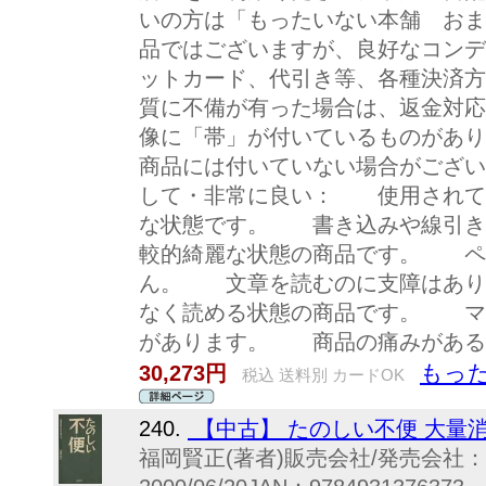
いの方は「もったいない本舗 おま
品ではございますが、良好なコンデ
ットカード、代引き等、各種決済方
質に不備が有った場合は、返金対応
像に「帯」が付いているものがあり
商品には付いていない場合がござい
して・非常に良い： 使用され
な状態です。 書き込みや線引
較的綺麗な状態の商品です。 ペ
ん。 文章を読むのに支障はあ
なく読める状態の商品です。 マ
があります。 商品の痛みがある
もっ
30,273円
税込 送料別 カードOK
240.
【中古】 たのしい不便 大量
福岡賢正(著者)販売会社/発売会社