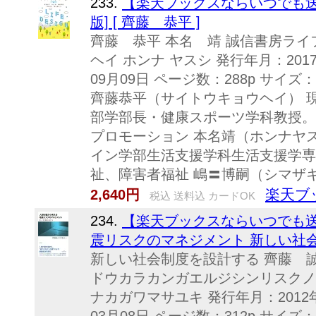
233.
【楽天ブックスならいつでも送
版] [ 齊藤 恭平 ]
齊藤 恭平 本名 靖 誠信書房ライ
ヘイ ホンナ ヤスシ 発行年月：2017
09月09日 ページ数：288p サイズ：単行
齊藤恭平（サイトウキョウヘイ） 
部学部長・健康スポーツ学科教授。
プロモーション 本名靖（ホンナヤ
イン学部生活支援学科生活支援学専
祉、障害者福祉 嶋〓博嗣（シマザキ.
楽天ブ
2,640円
税込 送料込 カードOK
234.
【楽天ブックスならいつでも送
震リスクのマネジメント 新しい社会制
新しい社会制度を設計する 齊藤 誠
ドウカラカンガエルジシンリスクノ
ナカガワマサユキ 発行年月：2012年