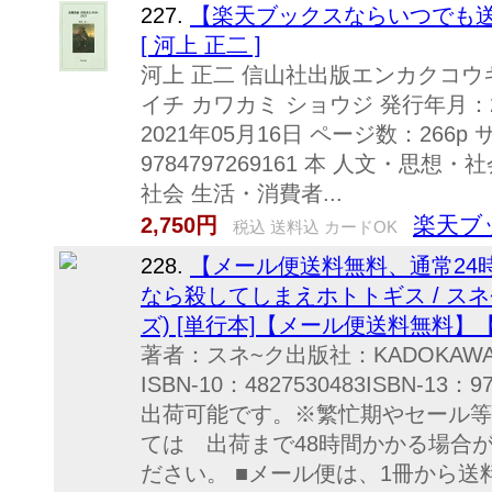
227.
【楽天ブックスならいつでも送
[ 河上 正二 ]
河上 正二 信山社出版エンカクコ
イチ カワカミ ショウジ 発行年月：2
2021年05月16日 ページ数：266p
9784797269161 本 人文・思想
社会 生活・消費者...
楽天ブ
2,750円
税込 送料込 カードOK
228.
【メール便送料無料、通常24
なら殺してしまえホトトギス / スネ~ク
ズ) [単行本]【メール便送料無料
著者：スネ~ク出版社：KADOKAW
ISBN-10：4827530483ISBN-13
出荷可能です。※繁忙期やセール等
ては 出荷まで48時間かかる場合
ださい。 ■メール便は、1冊から