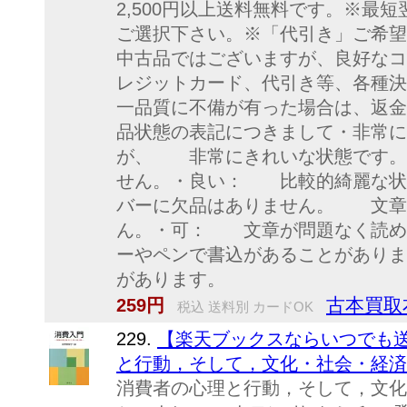
2,500円以上送料無料です。※最
ご選択下さい。※「代引き」ご希望
中古品ではございますが、良好なコ
レジットカード、代引き等、各種決
一品質に不備が有った場合は、返金
品状態の表記につきまして・非常
が、 非常にきれいな状態です
せん。・良い： 比較的綺麗な
バーに欠品はありません。 文章
ん。・可： 文章が問題なく読
ーやペンで書込があることがあり
があります。
古本買取
259円
税込 送料別 カードOK
229.
【楽天ブックスならいつでも送
と行動，そして，文化・社会・経済 [
消費者の心理と行動，そして，文化