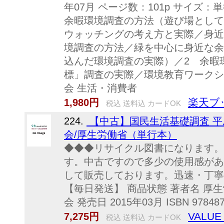
年07月 ページ数：101p サイズ：単行本
余暇環境調査の方法（遊び場として
ウォッチングの考え方と実際／身近
境調査の方法／緑を中心に身近な余
込んだ環境調査の実際）／2 余暇
標」調査の実際／環境教育ワークショ
会 生活・消費者
楽天ブ
1,980円
税込 送料込 カードOK
224.
【中古】国民生活基礎調査 平
会/厚生労働省（単行本）
◆◆◆リサイクル図書になります。
す。中古ですので多少の使用感があ
して販売しております。迅速・丁寧
【毎日発送】 商品状態 著者名 厚
会 発売日 2015年03月 ISBN 9784875
VALUE
7,275円
税込 送料込 カードOK