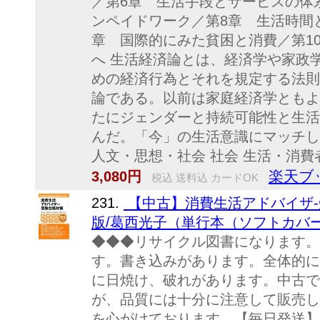
／第6章 生活手段とサービスの体
ンペイドワーク／第8章 生活時間
章 国際的にみた貧困と消費／第1
へ 生活経済論とは、経済学や家政
めの経済行為とそれを規定する法則
論である。以前は家庭経済学ともよ
たにジェンダーと持続可能性と生活
んだ。「今」の生活意識にマッチし
人文・思想・社会 社会 生活・消費
楽天ブ
3,080円
税込 送料込 カードOK
231.
【中古】消費生活アドバイザ-受
版/葛西光子（単行本（ソフトカバ
◆◆◆リサイクル図書になります。
す。書き込みがあります。全体的に
に日焼け、破れがあります。中古で
が、品質には十分に注意して販売し
を心がけております。【毎日発送】 