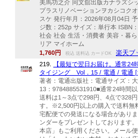
美馬功之介 同文舘出版カナラズシ
プラスリノベーションヲカシコクオ
スケ 発行年月：2026年08月04日 
ジ数：252p サイズ：単行本 ISBN：9
社会 社会 生活・消費者 美容・暮
リア マイホーム
楽天ブ
1,760円
税込 送料込 カードOK
219.
【最短で翌日お届け。通常24
タイジング Vol．15 / 電通 / 電
著者：電通出版社：電通サイズ：大型本ISB
13：9784885531910■通常2
送料は1～3点で298円、4点で328
す。※2,500円以上の購入で送料
宅配便での発送になる場合がありま
ンダーをプレゼントしております。
本店」もご利用ください。メール便