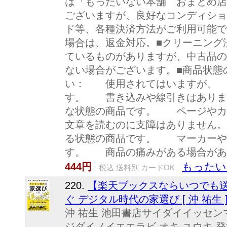
は「もったいない本舗 おまとめ店
ございますが、良好なコンディショ
ド等、各種決済方法がご利用可能で
場合は、返金対応。■クリーニング
ているものがありますが、中古品の
ない場合がございます。■商品状態
い： 使用されてはいますが、
す。 書き込みや線引きはあり
な状態の商品です。 ページや
文章を読むのに支障はありません
る状態の商品です。 マーカーや
す。 商品の痛みがある場合があ
もったい
444円
税込 送料別 カードOK
220.
【楽天ブックスならいつでも送
ぐ デジタル時代の家選び [ 沖 祐生 
沖 祐生 池田書店サイダイイッセ
ジダイノイエエラビ オキ ユウキ 発行