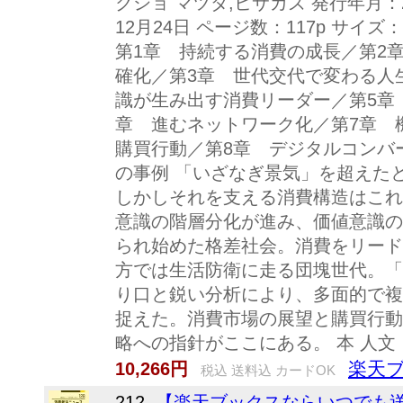
クショ マツダ,ヒサカズ 発行年月：2
12月24日 ページ数：117p サイズ：単行
第1章 持続する消費の成長／第2
確化／第3章 世代交代で変わる人
識が生み出す消費リーダー／第5章
章 進むネットワーク化／第7章 
購買行動／第8章 デジタルコンバ
の事例 「いざなぎ景気」を超えた
しかしそれを支える消費構造はこれ
意識の階層分化が進み、価値意識の
られ始めた格差社会。消費をリード
方では生活防衛に走る団塊世代。「
り口と鋭い分析により、多面的で複
捉えた。消費市場の展望と購買行動
略への指針がここにある。 本 人文
楽天
10,266円
税込 送料込 カードOK
212.
【楽天ブックスならいつでも送