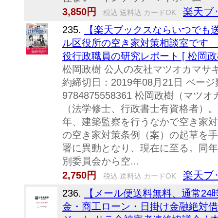
楽天ブ
3,850円
税込 送料込 カードOK
235.
【楽天ブックスならいつでも送
ル区役所の空き家対策相談室です 
役行政職員の研究レポート [ 松岡政樹
松岡政樹 公人の友社マツオカマサキ 発
約締切日：2019年08月21日 ページ
9784875558361 松岡政樹（
（法学修士、行政書士有資格者）。1
年、建築監察を行うなかで空き家対策
の空き家対策条例（案）の起草を手
署に異動となり、現在に至る。同年
別委員会から空...
楽天ブ
2,750円
税込 送料込 カードOK
236.
【メール便送料無料、通常24
金・商工ローン・日掛け金融絶対借りる