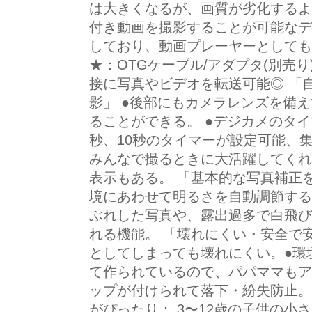
は大きくなるが、画質が劣化するよ
付き動画を撮影することが可能なデ
しており、動画プレーヤーとしても
★：OTGケーブル/アダプタ(別売
接に写真やビデオを転送可能◎ 「
影」 ●後部にもカメラレンズを備
ることができる。 ●デジカメのタイ
秒、10秒のタイマーが設定可能、
みんなで撮るときに大活躍してくれ
表示もある。 「基本的な写真補正
境にあわせて明るさを自動調節する
ぶれした写真や、露出過多で白飛び
れる機能。 「壊れにくい・安全で
としてしまっても壊れにくい。●環
て作られているので、パパママもア
ップが付けられて落下・紛失防止。
がぴったり： 3〜12歳の子供の小