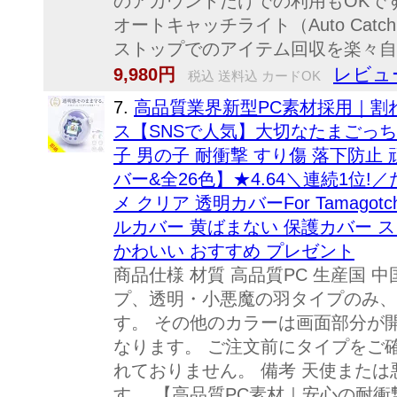
のアカウントだけでの利用もOKで
オートキャッチライト（Auto Catc
ストップでのアイテム回収を楽々自動化
レビュー
9,980円
税込 送料込 カードOK
7.
高品質業界新型PC素材採用｜割
ス【SNSで人気】大切なたまごっ
子 男の子 耐衝撃 すり傷 落下防止 
バー&全26色】★4.64＼連続1位!
メ クリア 透明カバーFor Tamagotch
ルカバー 黄ばまない 保護カバー 
かわいい おすすめ プレゼント
商品仕様 材質 高品質PC 生産国 
プ、透明・小悪魔の羽タイプのみ、
す。 その他のカラーは画面部分が
なります。 ご注文前にタイプをご
れておりません。 備考 天使また
す。 【高品質PC素材｜安心の耐衝