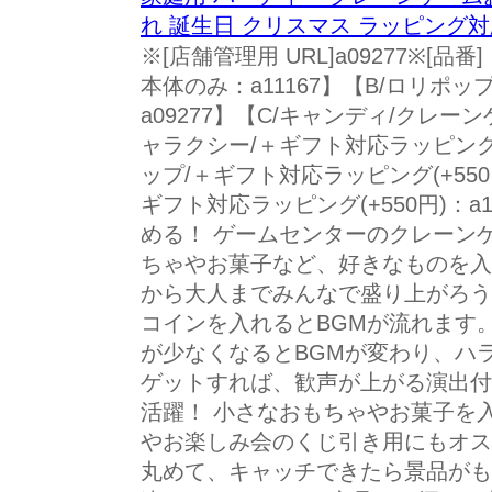
れ 誕生日 クリスマス ラッピング対応
※[店舗管理用 URL]a09277※[
本体のみ：a11167】【B/ロリポ
a09277】【C/キャンディ/クレーン
ャラクシー/＋ギフト対応ラッピング(+
ップ/＋ギフト対応ラッピング(+550円
ギフト対応ラッピング(+550円)：a
める！ ゲームセンターのクレーン
ちゃやお菓子など、好きなものを入
から大人までみんなで盛り上がろう
コインを入れるとBGMが流れます
が少なくなるとBGMが変わり、ハ
ゲットすれば、歓声が上がる演出付
活躍！ 小さなおもちゃやお菓子を
やお楽しみ会のくじ引き用にもオス
丸めて、キャッチできたら景品がも