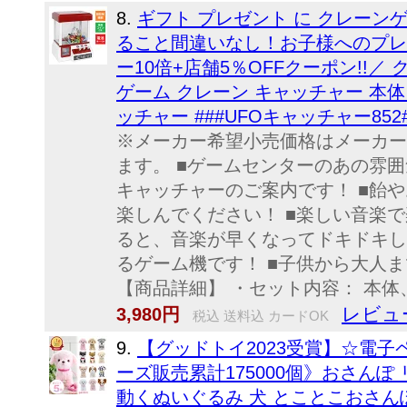
8.
ギフト プレゼント に クレーン
ること間違いなし！お子様へのプレ
ー10倍+店舗5％OFFクーポン!!／
ゲーム クレーン キャッチャー 本体 
ッチャー ###UFOキャッチャー852#
※メーカー希望小売価格はメーカー
ます。 ■ゲームセンターのあの雰囲
キャッチャーのご案内です！ ■飴
楽しんでください！ ■楽しい音楽
ると、音楽が早くなってドキドキし
るゲーム機です！ ■子供から大人
【商品詳細】 ・セット内容： 本体、
レビュー
3,980円
税込 送料込 カードOK
9.
【グッドトイ2023受賞】☆電
ーズ販売累計175000個》おさんぽ
動くぬいぐるみ 犬 とことこおさん