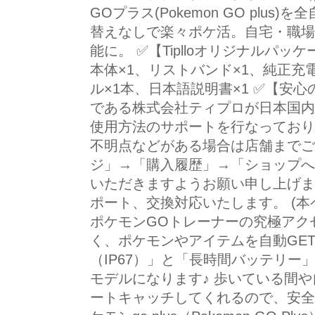
GOプラス(Pokemon GO plus)
替えなしで楽々ポケ活。自宅・職場
能に。 ✅【Tiplloオリジナルパッケー
本体×1、リストバンド×1、純正充
ル×1本、日本語説明書×1 ✅【安心
である株式会社ティプロが日本国内
使用方法のサポートを行なっており
不明点などがある場合は店舗までご
ジ」→「購入履歴」→「ショップへ
いただきますようお願い申し上げま
ポート、交換対応いたします。 (本
ポケモンGOトレーナーの究極アク
く、ポケモンやアイテムを自動GET
（IP67）」と「長時間バッテリー
モデルになります♪ 歩いている間
ートキャッチしてくれるので、安全