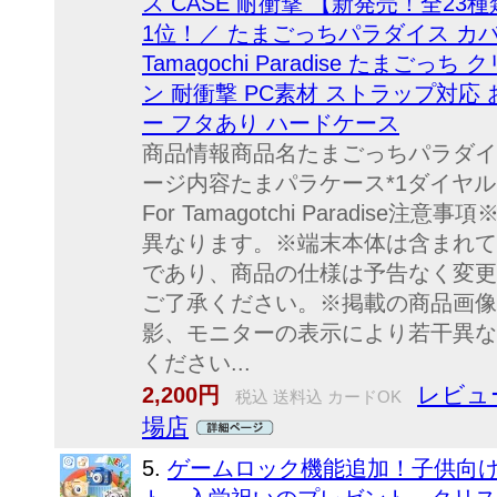
ス CASE 耐衝撃 【新発売！全23
1位！／ たまごっちパラダイス カ
Tamagochi Paradise たまご
ン 耐衝撃 PC素材 ストラップ対応
ー フタあり ハードケース
商品情報商品名たまごっちパラダイ
ージ内容たまパラケース*1ダイヤル
For Tamagotchi Paradis
異なります。※端末本体は含まれて
であり、商品の仕様は予告なく変更
ご了承ください。※掲載の商品画像
影、モニターの表示により若干異な
ください...
レビュー
2,200円
税込 送料込 カードOK
場店
5.
ゲームロック機能追加！子供向