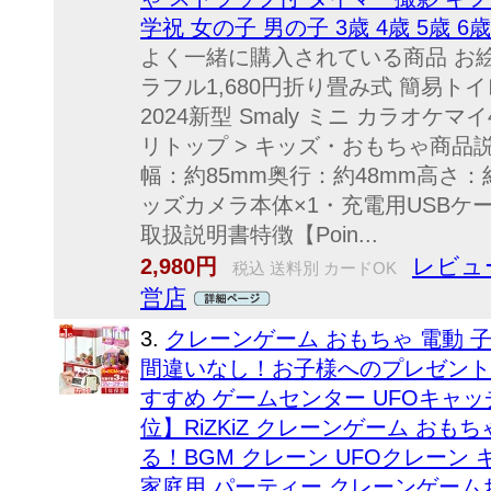
学祝 女の子 男の子 3歳 4歳 5歳 6
よく一緒に購入されている商品 お絵
ラフル1,680円折り畳み式 簡易トイ
2024新型 Smaly ミニ カラオケマ
リトップ > キッズ・おもちゃ商
幅：約85mm奥行：約48mm高さ：
ッズカメラ本体×1・充電用USBケ
取扱説明書特徴【Poin...
レビュー
2,980円
税込 送料別 カードOK
営店
3.
クレーンゲーム おもちゃ 電動
間違いなし！お子様へのプレゼント
すすめ ゲームセンター UFOキャッ
位】RiZKiZ クレーンゲーム おも
る！BGM クレーン UFOクレーン
家庭用 パーティー クレーンゲーム