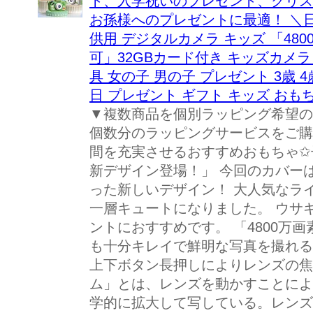
ト、入学祝いのプレゼント、クリス
お孫様へのプレゼントに最適！ ＼日
供用 デジタルカメラ キッズ 「4800
可」32GBカード付き キッズカメラ
具 女の子 男の子 プレゼント 3歳 4歳
日 プレゼント ギフト キッズ おも
▼複数商品を個別ラッピング希望の
個数分のラッピングサービスをご購
間を充実させるおすすめおもちゃ✩
新デザイン登場！」 今回のカバー
った新しいデザイン！ 大人気なラ
一層キュートになりました。 ウサ
ントにおすすめです。 「4800万
も十分キレイで鮮明な写真を撮れる
上下ボタン長押しによりレンズの焦
ム」とは、レンズを動かすことによ
学的に拡大して写している。レンズ