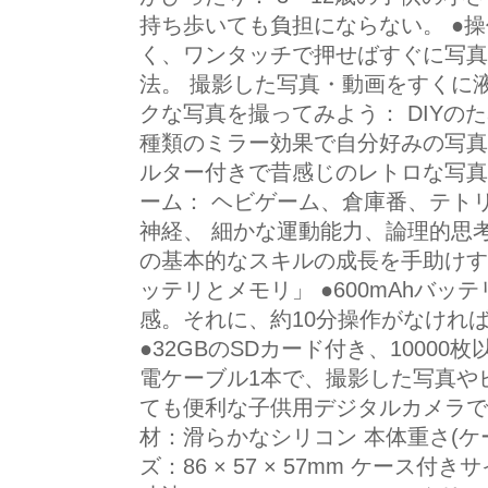
持ち歩いても負担にならない。 ●
く、ワンタッチで押せばすぐに写真
法。 撮影した写真・動画をすくに
クな写真を撮ってみよう： DIYの
種類のミラー効果で自分好みの写真
ルター付きで昔感じのレトロな写真
ーム： ヘビゲーム、倉庫番、テト
神経、 細かな運動能力、論理的思
の基本的なスキルの成長を手助けす
ッテリとメモリ」 ●600mAhバッ
感。それに、約10分操作がなければ
●32GBのSDカード付き、10000
電ケーブル1本で、撮影した写真や
ても便利な子供用デジタルカメラです。
材：滑らかなシリコン 本体重さ(ケー
ズ：86 × 57 × 57mm ケース付きサイ