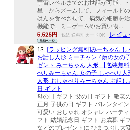
宇宙レベルまでのお世話が可能。・
星」からズームして、フィールドの
はんを食べさせて、病気の細胞を治
機能で、ミニゲームやお買い物...
レビュー
5,525円
税込 送料別 カードOK
13.
[ラッピング無料]みーちゃん 
お話し人形 ミーチャン 4歳の女の子
ゼント みーちゃん 人形 【包装無料
べりみーちゃん 女の子 しゃべり人
人形 おしゃべりみーちゃん お話し
日 ギフト
母の日 ギフト 父の日 ギフト 敬老
正月 子供の日 ギフト バレンタイン
可愛い おしゃれ オシャレ パーティ
フト 結婚記念日 ギフト お歳暮 ギ
などのプレゼントに ひまつぶし大変