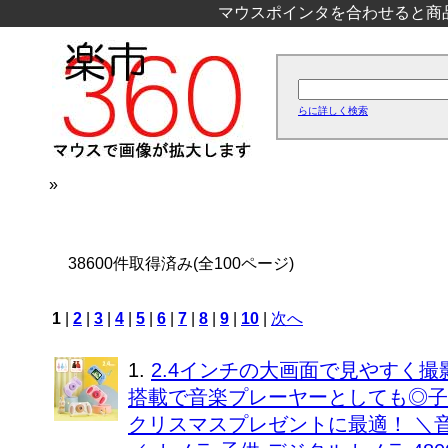
マウスポインタを合わせると商
らに詳しく検索
»
38600件取得済み(全100ページ)
1
|
2
|
3
|
4
|
5
|
6
|
7
|
8
|
9
|
10
|
次へ
1.
2.4インチの大画面で見やすく
搭載で音楽プレーヤーとしても◎子
クリスマスプレゼントに最適！ ＼