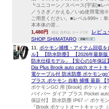
┗ユニコーン／スペース(宇宙)■レベ
／うさぎ／かえる／いぬ使用電池※
ご用意ください。■レベル999+：単3
本本体の背...
レビュー
1,480円
税込 送料込 カードOK
SHOP SHIMATARO
11.
ポケモン捕獲・アイテム回収を自動化！ 
ル】 【防水防塵】 【2026年最新
防水仕様モデル」【安心の1年保証
Dia Plus Brook auto catc
電ケーブル付 防水防塵 ポケモンgoプラ
プラス ポケモン 自動 捕獲 最新 【T
ポケモンGO 用 [Brook] ポケットオート
バイバー ダイア プラス Pocket aut
保証付】 防水防塵 IP67 ✅ ポケ
『Brook ポケットオートキャッチ（pock