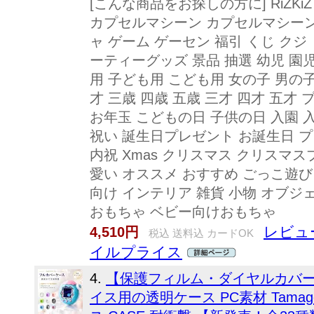
[こんな商品をお探しの方に] RiZK
カプセルマシーン カプセルマシーン
ャ ゲーム ゲーセン 福引 くじ クジ
ーティーグッズ 景品 抽選 幼児 園
用 子ども用 こども用 女の子 男の子 女 
才 三歳 四歳 五歳 三才 四才 五才
お年玉 こどもの日 子供の日 入園 
祝い 誕生日プレゼント お誕生日 プ
内祝 Xmas クリスマス クリスマス
愛い オススメ おすすめ ごっこ遊び
向け インテリア 雑貨 小物 オブジ
おもちゃ ベビー向けおもちゃ
レビュー
4,510円
税込 送料込 カードOK
イルプライス
4.
【保護フィルム・ダイヤルカバ
イス用の透明ケース PC素材 Tamagoc