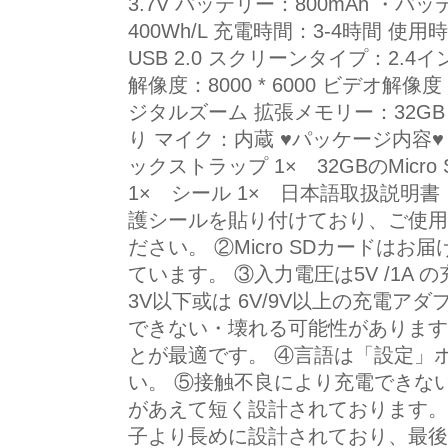
3.7V バッテリー：800mAh ・
400Wh/L 充電時間：3-4時間 使用時
USB 2.0 スクリーンタイプ：2.4
解像度：8000 * 6000 ビデオ解像度：
ジタルズーム 拡張メモリー：32G
り マイク：内蔵 ♥パッケージ内容♥
ックストラップ 1× 32GBのMicro
1× シール 1× 日本語取扱説明書
護シールを貼り付けており、ご使用
ださい。 ②Micro SDカードは
ています。 ③入力電圧は5V /1A
3V以下或は 6V/9V以上の充電ア
できない・壊れる可能性があります
とが最適です。 ④言語は「設定」
い。 ⑤接触不良により充電できな
があえて短く設計されております。
子より長めに設計されており、最後