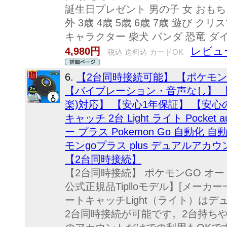
誕生日プレゼント 男の子 女 おもち
外 3歳 4歳 5歳 6歳 7歳 遊び 
キャラクター 柴犬 パンダ 恐竜 ダ
レビュー
4,980円
税込 送料込 カードOK
6.
【2台同時接続可能】 【ポケモ
【バイブレーション・音声なし】 【2
楽)対応】 【安心1年保証】 【安心
キャッチ 2台 Light ライト Pocket 
ー プラス Pokemon Go 自動化 自動
モンgoプラス plus デュアルアカウ
【2台同時接続】
【2台同時接続】 ポケモンGO オートキャ
公式正規品Tiplloモデル】[メーカ
ートキャッチLight（ライト）は
2台同時接続が可能です。2台持ち