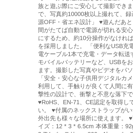
族と遊ぶ際にご安心して撮影できます ♥
で、写真約10000枚以上撮れて、録
源OFF・省エネ設計」 ♥遊んだあ
間がたてば自動で電源が切れる安心
にするため、約10分操作がなければ
を採用しました。 「便利なUSB充電
電ケーブル1本で充電・データ転送
モバイルバッテリーなど、USBを
ます。撮影した写真やビデオをパソ
「安全・安心な子供用デジタルカメラ
利用して、手触りが良くて人間に有
撃性の設計で、衝撃と不意な落下で
♥RoHS、EN-71、CE認定を取
い。 ♥付属のネックストラップが
外出先も様々な場所に使えます。 ♥商
イズ：12 * 3 * 6.5cm 本体重量：