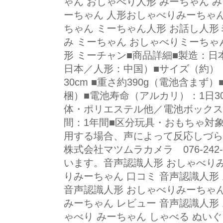
ゃん おしゃべり人形 みーちゃん 
ーちゃん 人形おしゃべりみーちゃん
ちゃん ミーちゃん人形 お話し人形
み ミーちゃん おしゃべりミーちゃ
形 ミーチャン■商品詳細■製造：
日本／人形：中国）■サイズ（約）：
30cm ■重さ約390g（電池含まず
梱）■電池寿命（アルカリ）：1日3
体・ポリエステル他／電池ボックス・
間：1年間■区分玩具・おもちゃ対
用する場合、声によって反応しづら
株式会社マツムラカメラ 076-242
います。音声認識人形 おしゃべり
りみーちゃん 口コミ 音声認識人形
音声認識人形 おしゃべりみーちゃん
みーちゃん レビュー 音声認識人形
ゃべり みーちゃん しゃべる ぬいぐ