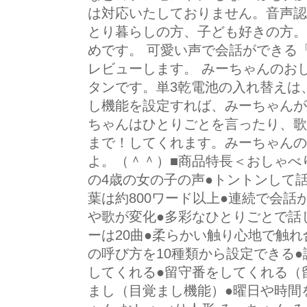
は対応いたしておりません。音声認
とり暮らしの方、子ども好きの方。
めです。 可愛い声で会話ができる
レビューします。 みーちゃんのお
タンです。単3乾電池の入れ替えは
し機能を設定すれば、みーちゃんが
ちゃんはひとりごとを言ったり、歌
まで！してくれます。みーちゃんの
よ。（＾＾）■商品特長＜おしゃべ
の4歳の女の子の声●トントンして
葉は約800ワード以上●連続で会話
や歌が変化●多彩なひとりごとで話
ーは20曲●柔らかい触り心地で触
の呼び方を10種類から設定できる
してくれる●留守番をしてくれる（
まし（目覚まし機能）●曜日や時間