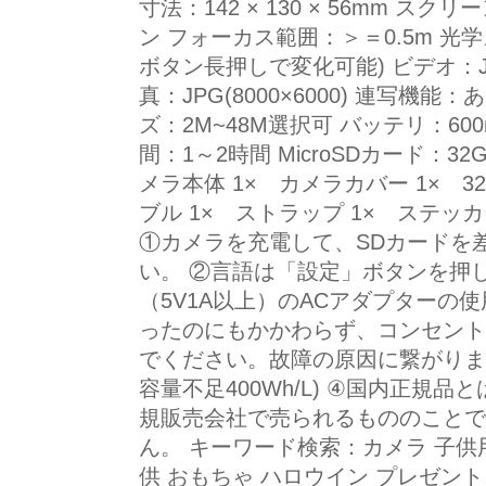
寸法：142 × 130 × 56mm ス
ン フォーカス範囲：＞＝0.5m 光
ボタン長押しで変化可能) ビデオ：JPEG(7
真：JPG(8000×6000) 連写機
ズ：2M~48M選択可 バッテリ：600
間：1～2時間 MicroSDカード：3
メラ本体 1× カメラカバー 1× 32
ブル 1× ストラップ 1× ステッ
①カメラを充電して、SDカードを
い。 ②言語は「設定」ボタンを押
（5V1A以上）のACアダプターの
ったのにもかかわらず、コンセント
でください。故障の原因に繋がりま
容量不足400Wh/L) ④国内正規
規販売会社で売られるもののことで
ん。 キーワード検索：カメラ 子供用
供 おもちゃ ハロウイン プレゼント 