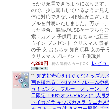
っかり充電できるようになります。
ので、少し露出しているように見え
体に対応できない可能性がございま
ブルを付属いたしました。万が一、
った場合、備品のUSBケーブルを
索：カメラ 子供用 おもちゃ 七五三
ウイン プレゼント クリスマス 景品
の子 女 おもちゃ 知育玩具 女の子 子
クリスマスプレゼント 子供玩具
レビュー
4,280円
税込 送料込 カードOK
2.
知的好奇心をはぐくむキッズカメ
画も撮れる！かわいいフレームや色
う！ピンク、ブルー、グリーン、イ
日限定！40%オフCP★2人に1人最
トイカメラ キッズカメラ ミニカメラ 
ゃ ストラップ付 タイマー撮影 ギフ