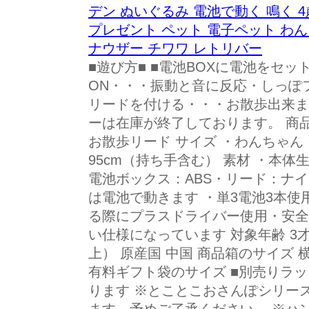
デン ぬいぐるみ 電池で動く 鳴く 4
プレゼント ペット 電子ペット わん
ナウザー チワワ レトリバー
■遊び方■ ■電池BOXに電池をセッ
ON・・・振動と音に反応・しっぽ
リードを付ける・・・お散歩出来ま
ーは在庫が終了しております。 商品
お散歩リード サイズ ・わんちゃん
95cm（持ち手含む） 素材 ・本
電池ボックス：ABS・リード：ナイ
は電池で動きます ・単3電池3本使
る際にプラスドライバー使用・安全
い仕様になっています 対象年齢 3
上） 原産国 中国 商品箱のサイズ 横幅
有料ギフト袋のサイズ ■別売りラッ
ります ※とことこおさんぽシリー