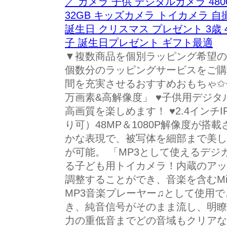
／ カメラ 子供 デジタルカメラ 480
32GB キッズカメラ トイカメラ 自
誕生日 クリスマス プレゼント 3歳 4歳
子 誕生日プレゼント ギフト最適
▼複数商品を個別ラッピング希望の
個数分のラッピングサービスをご購
間を充実させるおすすめおもちゃ✩子
万画素&高解像度」 ♥子供用デジタ
高画質を楽しめます！ ♥2.4インチ
り可）48MP＆1080P解像度が
かな表現で、被写体を細部まで美し
が可能。 「MP3として使えるデジ
る子ども用トイカメラ！内蔵のアッ
調整することができ、音楽を含むMic
MP3音楽プレーヤー♫として使用で
き、純音信号がそのまま流し、明瞭
力の重低音までどの音域もクリアな