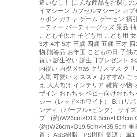
違いなし！ [こんな商品をお探しの方に
イマシーン カプセルマシーン カプ
ャポン ガチャ ゲーム ゲーセン 福引
ーティー パーティーグッズ 景品 抽
こども子供用 子ども用 こども用 女の子
3才 4才 5才 三歳 四歳 五歳 三才
物 贈答品 お年玉 こどもの日 子供
祝い 誕生祝い 誕生日プレゼント お
内祝い 内祝 Xmas クリスマス 
人気 可愛い オススメ おすすめ ご
え 大人向け インテリア 雑貨 小物 
ザイン おもちゃ ベビー向けおもちゃ
シー（レッド×ホワイト） B.ロリポ
ンディ（パープル×ピンク） サイズ：
プ : (約)W26cm×D19.5cm×H34c
(約)W26cm×D19.5cm×H35.5cm
質： ABS樹脂、PS樹脂 電源： 単