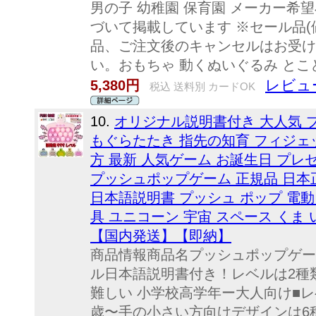
男の子 幼稚園 保育園 メーカー希
づいて掲載しています ※セール品(
品、ご注文後のキャンセルはお受け
い。おもちゃ 動くぬいぐるみ とこと
レビュー
5,380円
税込 送料別 カードOK
10.
オリジナル説明書付き 大人気 
もぐらたたき 指先の知育 フィジェ
方 最新 人気ゲーム お誕生日 プレ
プッシュポップゲーム 正規品 日本
日本語説明書 プッシュ ポップ 電動 電
具 ユニコーン 宇宙 スペース くま 
【国内発送】【即納】
商品情報商品名プッシュポップゲーム※
ル日本語説明書付き！レベルは2種類！
難しい 小学校高学年ー大人向け■レベ
歳〜手の小さい方向けデザインは6種類