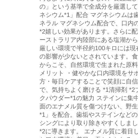
の」という基準で全成分を厳選して
ネシウム*1」配合 マグネシウム
ネラル マグネシウム配合で、口内
*2嬉しい効果があります。さらに
ーストラリア内陸部にある塩湖から
厳しい環境で半径約100キロには
の影響が少ないとされています。食
からこそ、自然環境で生まれた原料
メリット ・健やかな口内環境をサ
方・毎日ケアすることで笑顔に自信
で、気持ちよく磨ける *1清掃剤 *
クパウダー*1の魅力 ステインに集
面のエナメル質を傷つけない、野生
*1」を配合。歯垢やステインなど
シングにより取り除きやすくしまし
*2に導きます。 エナメル質に着目