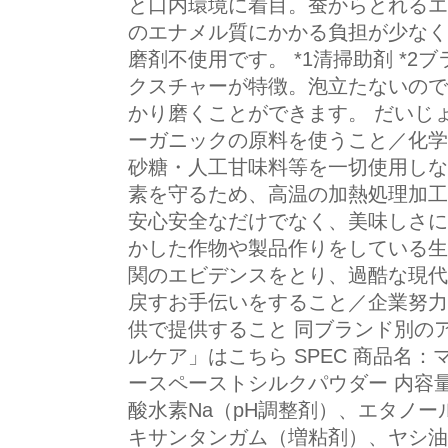
と口内環境に着目。蚕からとれるエ
のエナメル質にかかる負担が少なく
磨剤不使用です。 *1清掃助剤 *2
クスチャーが特徴。泡立たないので
かり磨くことができます。 だいじ
ーガニックの原料を使うこと／化学
砂糖・人工甘味料等を一切使用しな
素を守るため、高温の加熱処理加工
安心安全なだけでなく、美味しさに
かした作物や製品作りをしている生
関のエビデンスをとり、過酷な現代
戻すお手伝いをすること／企業努力
供で提供すること 同ブランド別の
ルケア」はこちら SPEC 商品名
ースペーストシルクパウダー 内容量
酸水素Na（pH調整剤）、エタノー
キサンタンガム（増粘剤）、ヤシ油