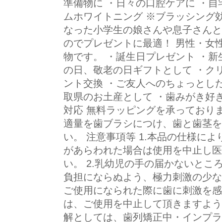
準備物に ・日々の口腔ケアに ・
ムホワイトニング ※ブラッシング
なった小学生の娘さんや息子さんと
のでプレゼントに最適！ 男性・女
物です。 ・誕生日プレゼント ・新
の日、敬老の日ギフトとして ・ク
ント交換 ・ご友人へのちょっとし
取県のお土産として ・歯みがき好
対応 無料ラッピングを承っておりま
適量を歯ブラシにつけ、歯と歯茎を
い。 注意事項等 1.本品の仕様に
があらわれた場合は使用を中止し医
い。 2.乳幼児の手の届かないとこ
負担にならぬよう、極力刺激の少な
ご使用になられた際に歯に刺激を感
は、ご使用を中止して頂きますよう
解としては、歯列矯正中・インプラ