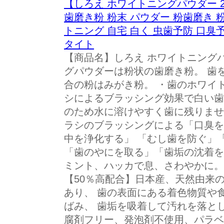
【しろえ ホワイトニングパウダー 2
歯磨き粉 粉末 パウダー 粉歯磨き 
トニング 自宅 白く 虫歯予防 口臭
タイト
【商品名】しろえ ホワイトニングパ
グパウダーは粉状の歯磨き粉。 歯
合の粉はみがき粉。 ・歯のホワイ
シによるブラッシング効果で白い歯
のため水に溶けやすく歯に残りませ
ラシのブラッシングによる「口臭を
中を浄化する」 「むし歯を防ぐ」
「歯のやにを取る」「歯垢の沈着を
ミント、ハッカで息、さわやかに。
【50％高配合】日本産、天然由来
あり、 歯の表面にある着色物質や
ばみ、 歯垢を吸着して汚れを落とし
腐剤フリー、発泡剤不使用、パラベ