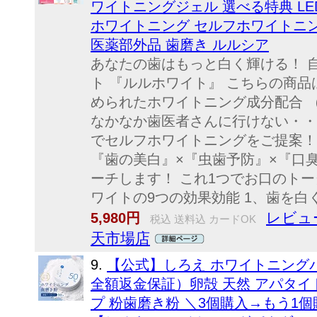
ワイトニングジェル 選べる特典 LE
ホワイトニング セルフホワイトニン
医薬部外品 歯磨き ルルシア
あなたの歯はもっと白く輝ける！ 
ト 『ルルホワイト』 こちらの商品
められたホワイトニング成分配合 
なかなか歯医者さんに行けない・・
でセルフホワイトニングをご提案！
『歯の美白』×『虫歯予防』×『口
ーチします！ これ1つでお口のト
ワイトの9つの効果効能 1、歯を白くす
レビュー
5,980円
税込 送料込 カードOK
天市場店
9.
【公式】しろえ ホワイトニングパ
全額返金保証）卵殻 天然 アパタイト
プ 粉歯磨き粉 ＼3個購入→もう1