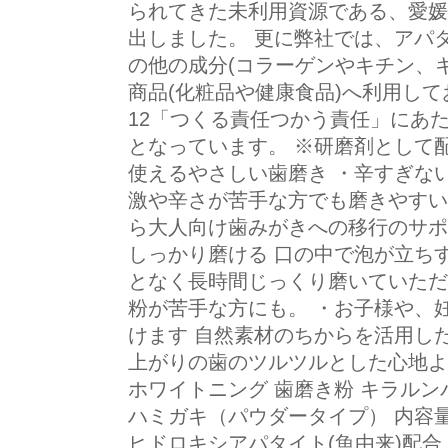
られてきた未利用資源である、愛媛
出しました。 更に弊社では、アパ
の他の成分(コラーゲンやキチン、キ
商品(化粧品や健康食品)へ利用して
12「つくる責任つかう責任」にあ
となっています。 ※研磨剤として配
使えるやさしい歯磨き ・辛すぎな
激や辛さが苦手な方でも磨きやすい
ら大人向け歯みがきへの移行のサポ
しっかり磨ける 口の中で泡が立ち
となく長時間じっくり磨いていただ
粉が苦手な方にも。 ・お子様や、妊
けます 自然素材のちからを活用し
上がりの歯のツルツルとした心地よ
ホワイトニング 歯磨き粉 キラルン
ハミガキ（パウダータイプ） 内容量 
ヒドロキシアパタイト(魚由来)配合