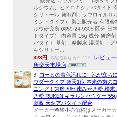
販売名 キラルンミニ（粉タイプ） 
ルシウム、ヒドロキシアパタイト 
シリトール 発泡剤：ラウロイルサル
ミントタイプ） 製造販売者 有限会
ルウ研究所 0859-24-9305 区
トタイプ） 内容量 15g 成分 研
パタイト 基剤：精製水 湿潤剤：グ
キシリトー...
レビュー4
328円
税込 送料込 カードOK
所楽天市場店
3.
コーヒの着色汚れに！泡が立ちに
ウダータイプ 楽天1位 本来の歯の
ニング！歯磨き粉 歯みがき粉 粉末
き粉 RUKEN キラルンパウダー 55
刺激 天然アパタイト配合
メーカー希望小売価格はメーカーカ