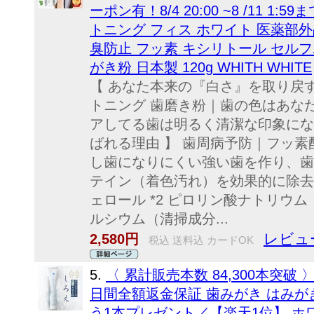
ーポン有！8/4 20:00 ~8 /11 
トニング フィス ホワイト 医薬部外品
臭防止 フッ素 キシリトール セル
がき粉 日本製 120g WHITH WHITE
【 あなた本来の『白さ』を取り戻す
トニング 歯磨き粉｜歯の色はあな
アしてる歯は明るく清潔な印象になりま
ばれる理由 】 歯周病予防｜フッ
し歯になりにくい強い歯を作り、歯
テイン（着色汚れ）を効果的に除去*2*
ェロール *2 ピロリン酸ナトリウム
ルシウム（清掃成分...
レビュー
2,580円
税込 送料込 カードOK
5.
〈 累計販売本数 84,300本突破
日間全額返金保証 歯みがき はみが
う1本プレゼント／【楽天1位】 ホ