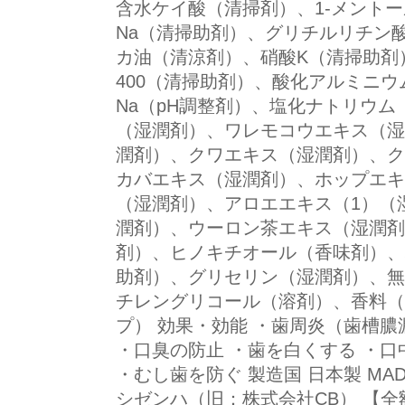
含水ケイ酸（清掃剤）、1-メント
Na（清掃助剤）、グリチルリチン
カ油（清涼剤）、硝酸K（清掃助剤
400（清掃助剤）、酸化アルミニ
Na（pH調整剤）、塩化ナトリウ
（湿潤剤）、ワレモコウエキス（湿
潤剤）、クワエキス（湿潤剤）、ク
カバエキス（湿潤剤）、ホップエキ
（湿潤剤）、アロエエキス（1）（
潤剤）、ウーロン茶エキス（湿潤剤
剤）、ヒノキチオール（香味剤）、
助剤）、グリセリン（湿潤剤）、無
チレングリコール（溶剤）、香料（
プ） 効果・効能 ・歯周炎（歯槽膿
・口臭の防止 ・歯を白くする ・口
・むし歯を防ぐ 製造国 日本製 MADE
シゼンハ（旧：株式会社CB） 【