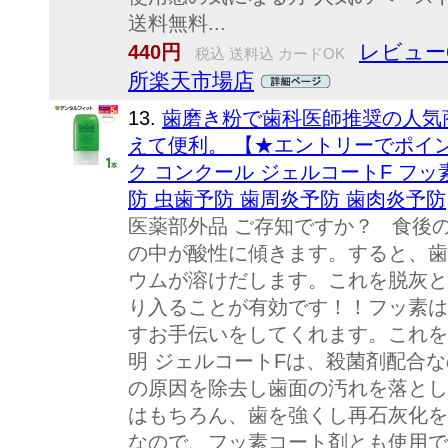
送料無料...
レビュー
440円
税込 送料込 カードOK
所楽天市場店
13.
歯磨き粉で歯科医師推奨の人気
えて便利。 【★エントリーでポイント5
ク コンクール ジェルコートF フッ素14
防 虫歯予防 歯周炎予防 歯肉炎予防
医薬部外品 ご存知ですか？ 食後
の中が酸性に傾きます。すると、歯
ウムが溶けだします。これを脱灰と
り入ることが有効です！！フッ素は
すお手伝いをしてくれます。これを
明 ジェルコートFは、殺菌剤配合
の原因を除去し歯面の汚れを落とし
はもちろん、歯を強くし再石灰化を
なので、フッ素コート剤とも使用で