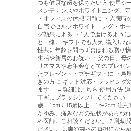
つも健康な歯を保ちたい方 使用シー
メンテナンスやホワイトニング、定
・オフィスの休憩時間に ・入院時の
自宅でセルフホワイトニング・ホー
グ効果による ・1人で磨けるよう
と一緒に ギフトでも人気 箱入りな
性共に年齢を問わず喜ばれる贈り物
生活や新居のお祝い ・父の日、母
リスマスや忘年会などでのプレゼン
たプレゼント・プチギフトに ・鳥
きの方に ギフト対応・ラッピング
ます。 →詳細はこちら 使用方法 
丁寧にブラッシングしてください。 目安
歳 1cm / 15歳以上 1〜2cm 
かゆみ、痛みなどの症状があらわれ
科医師にご相談ください。 2.乳
ださい。 3.歯や歯茎の負担にな