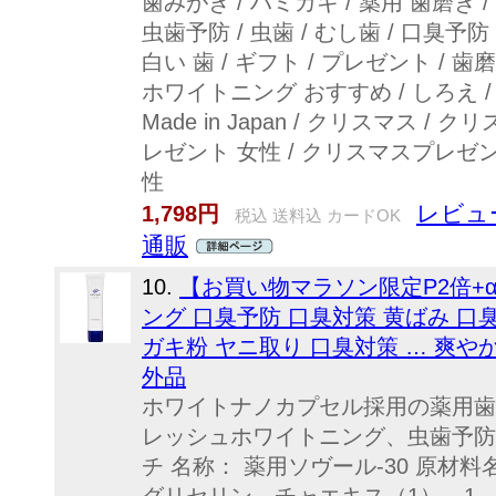
歯みがき / ハミガキ / 薬用 歯磨き /
虫歯予防 / 虫歯 / むし歯 / 口臭予防 / 
白い 歯 / ギフト / プレゼント / 歯
ホワイトニング おすすめ / しろえ / shi
Made in Japan / クリスマス 
レゼント 女性 / クリスマスプレゼン
性
レビュー
1,798円
税込 送料込 カードOK
通販
10.
【お買い物マラソン限定P2倍+α
ング 口臭予防 口臭対策 黄ばみ 口
ガキ粉 ヤニ取り 口臭対策 … 爽や
外品
ホワイトナノカプセル採用の薬用歯
レッシュホワイトニング、虫歯予防
チ 名称： 薬用ソヴール-30 原材