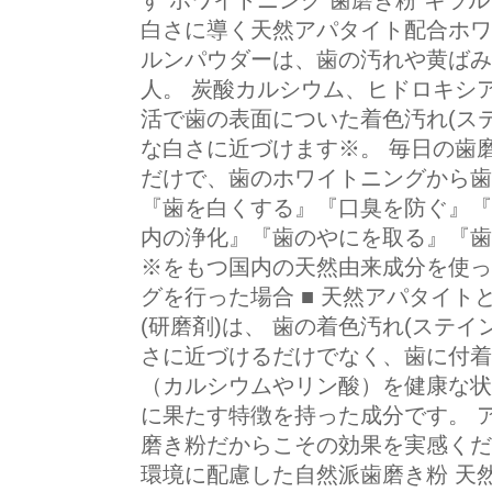
す ホワイトニング 歯磨き粉 キラル
白さに導く天然アパタイト配合ホワイ
ルンパウダーは、歯の汚れや黄ばみ
人。 炭酸カルシウム、ヒドロキシア
活で歯の表面についた着色汚れ(ス
な白さに近づけます※。 毎日の歯
だけで、歯のホワイトニングから歯
『歯を白くする』『口臭を防ぐ』『
内の浄化』『歯のやにを取る』『歯
※をもつ国内の天然由来成分を使っ
グを行った場合 ■ 天然アパタイト
(研磨剤)は、 歯の着色汚れ(ステ
さに近づけるだけでなく、歯に付着
（カルシウムやリン酸）を健康な状
に果たす特徴を持った成分です。 
磨き粉だからこその効果を実感くだ
環境に配慮した自然派歯磨き粉 天