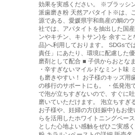
効果を実感ください。 ※ブラッシン
派歯磨き粉 天然アパタイト※は、
源である、愛媛県宇和島産の鯛のウ
社では、アパタイトを抽出した国産
ンやキチン、キトサン)を 余すこと
品)へ利用しております。 SDGs
責任」にあたり、環境に配慮した優
磨剤として配合 ■ 子供からおと
・辛すぎないマイルドなミント味 
も磨きやすい！ お子様のキッズ用
の移行のサポートにも。 ・低発泡
で泡が立ちすぎないので、すぐに吐
磨いていただけます。 泡立ちすぎ
お子様や、妊婦の方(妊娠中)もお使
らを活用したホワイトニングペース
とした心地よい感触をぜひご実感く
粉 キラルンペーストの詳細 販売名