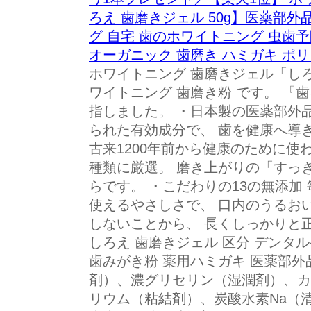
ろえ 歯磨きジェル 50g】医薬部外
グ 自宅 歯のホワイトニング 虫歯予
オーガニック 歯磨き ハミガキ ポリ
ホワイトニング 歯磨きジェル「しろ
ワイトニング 歯磨き粉 です。 『
指しました。 ・日本製の医薬部外
られた有効成分で、 歯を健康へ導き
古来1200年前から健康のために使
種類に厳選。 磨き上がりの「すっ
らです。 ・こだわりの13の無添加
使えるやさしさで、 口内のうるお
しないことから、 長くしっかりと
しろえ 歯磨きジェル 区分 デンタル
歯みがき粉 薬用ハミガキ 医薬部外品
剤）、濃グリセリン（湿潤剤）、カ
リウム（粘結剤）、炭酸水素Na（