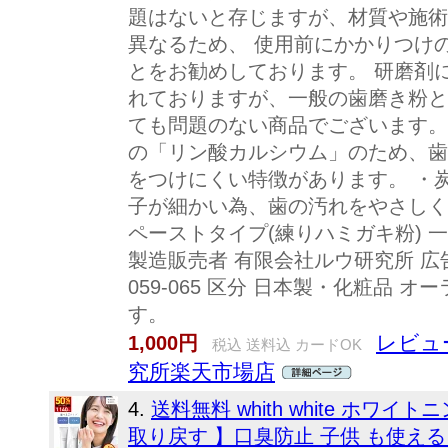
題はないと存じますが、材質や施術
異なるため、 使用前にかかりつけ
とをお勧めしております。 研磨剤
れておりますが、一般の歯磨き粉と
ても問題のない商品でございます。
の「リン酸カルシウム」のため、歯
をつけにくい特徴があります。 ・
子が細かい為、歯の汚れをやさしく
ペーストタイプ(練りハミガキ粉) 
製造販売者 有限会社ルウ研究所 広告
059-065 区分 日本製・化粧品 オーラ
す。
レビュー
1,000円
税込 送料込 カードOK
究所楽天市場店
4.
送料無料 whith white ホワ
取り戻す 】口臭防止 子供 も使え