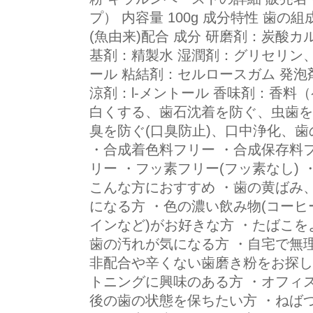
プ） 内容量 100g 成分特性 歯
(魚由来)配合 成分 研磨剤：炭酸
基剤：精製水 湿潤剤：グリセリン
ール 粘結剤：セルロースガム 発泡
涼剤：l-メントール 香味剤：香料
白くする、歯石沈着を防ぐ、虫歯を
臭を防ぐ(口臭防止)、口中浄化、歯
・合成着色料フリー ・合成保存料
リー ・フッ素フリー(フッ素なし)
こんな方におすすめ ・歯の黄ばみ
になる方 ・色の濃い飲み物(コー
インなど)がお好きな方 ・たばこを
歯の汚れが気になる方 ・自宅で無
非配合や辛くない歯磨き粉をお探し
トニングに興味のある方 ・オフィ
後の歯の状態を保ちたい方 ・ねば