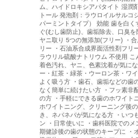
ム、ハイドロキシアパタイト 湿潤
トール 発泡剤：ラウロイルサルコ
パーミントタイプ） 効能 歯を白
ぐ(むし歯防止)、歯垢除去、口臭を
ヤニ取り 5つの無添加(フリー) ・
リー ・石油系合成界面活性剤フリー
ラウリル硫酸ナトリウム 不使用 こ
着色汚れ、ヤニ、色素沈着が気にな
ー・紅茶・緑茶・ウーロン茶・ワイ
よく吸う方 ・歯石、歯垢などの歯
なく簡単に続けたい方 ・フッ素非
の方 ・手軽にできる歯のホワイト
ホワイトニング、クリーニング後の
き、ネバネバが気になる方 ・いつ
ン ・日常使いに ・歯科医院での
期健診後の歯の状態のキープに ・