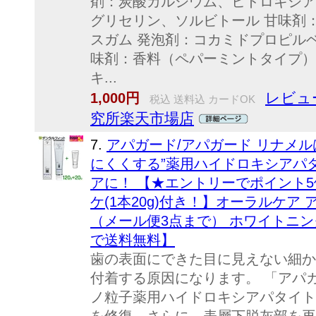
剤：炭酸カルシウム、ヒドロキシア
グリセリン、ソルビトール 甘味剤
スガム 発泡剤：コカミドプロピルベ
味剤：香料（ペパーミントタイプ）
キ...
レビュー
1,000円
税込 送料込 カードOK
究所楽天市場店
7.
アパガード/アパガード リナメル
にくくする”薬用ハイドロキシアパ
アに！ 【★エントリーでポイント5倍 
ケ(1本20g)付き！】オーラルケア ア
（メール便3点まで） ホワイトニン
で送料無料】
歯の表面にできた目に見えない細か
付着する原因になります。 「アパ
ノ粒子薬用ハイドロキシアパタイト