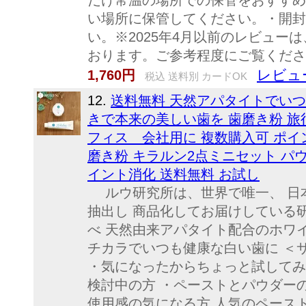
だけ常温の場所での保管をおすすめ
い場所に保管してください。・開封
い。※2025年4月以前のレビュー
おります。ご参考程度にご覧くださ
レビュー
1,760円
税込 送料別 カードOK
12.
送料無料 天然アパタイトでいつ
きで本来の美しい歯を 歯磨き粉 旅行
フィス 会社用に 複数購入可 ポイ
磨き粉 キラルン2点ミニセット パウダー
イント消化 送料無料 お試し
ルウ研究所は、世界で唯一、 日
抽出し 商品化してお届けしている研
べ 天然由来アパタイト配合のホワ
チカラでいつも健康な白い歯に ＜
・気になったからちょっと試してみ
検討中の方 ・ペーストとパウダー
使用感の気になる方 人気のペース