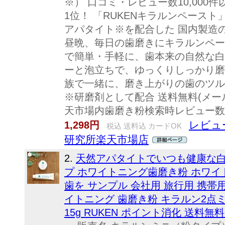
※） 口コミ・レビュー数10,000
1位！ 「RUKENキラルンペース
アパタイト※を配合した 国内製造
昼晩、毎日の歯磨きにキラルンペー
で簡単・手軽に、歯本来の自然な白
ーと泡立ちで、ゆっくりしっかり磨
族で一緒に、磨き上がりの歯のツル
※研磨剤として配合 送料無料(メー
天市場内歯磨き粉検索時レビュー数
レビュー
1,298円
税込 送料込 カードOK
研究所楽天市場店
2.
天然アパタイトでいつも健康な白い
プ ホワイトニング歯磨き粉 ホワイ
歯を サンプル 会社用 旅行用 携帯
イトニング 歯磨き粉 キラルン2点ミ
15g RUKEN ポイント消化 送料無