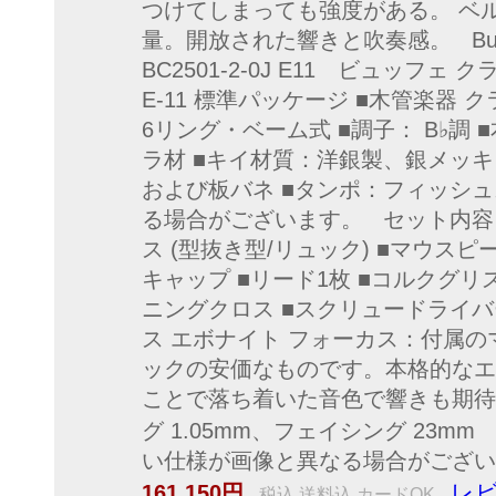
つけてしまっても強度がある。 ベ
量。開放された響きと吹奏感。 Buffet C
BC2501-2-0J E11 ビュッフェ
E-11 標準パッケージ ■木管楽器 
6リング・ベーム式 ■調子： B♭調
ラ材 ■キイ材質：洋銀製、銀メッキ
および板バネ ■タンポ：フィッシ
る場合がございます。 セット内容 
ス (型抜き型/リュック) ■マウスピ
キャップ ■リード1枚 ■コルクグリ
ニングクロス ■スクリュードライバ
ス エボナイト フォーカス：付属
ックの安価なものです。本格的なエ
ことで落ち着いた音色で響きも期待
グ 1.05mm、フェイシング 23mm Henr
い仕様が画像と異なる場合がござい
レビ
161,150円
税込 送料込 カードOK