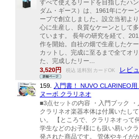
すべて使えるリードを目指したハン
ダム・ギース）は、1961年にケ
ーブで創立しました。設立当初より
心に生産し、良質なケーンとして多
ています。 長年の研究を経て、20
作を開始。自社の畑で生産したケー
カットし、完成に至るまで全てオリ
た、完成したリー...
レビュ
3,520円
税込 送料別 カードOK
159.
入門書！ NUVO CLARINEO用 
ヌーボ クラリネオ
■3点セットの内容 ・入門ブック ・
クラリネオ楽器本体は付属いたして
い。 【ところで、クラリネオって
学生などのお子様にも扱い易いクラ
発された商品です。 管体やキイが