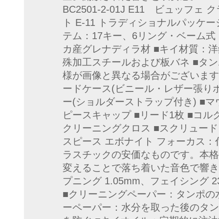
BC2501-2-01J E11 ビュッフ
ト E-11 トラディショナルパッケー
テム：17キー、6リング・ベーム式 
カ産グレナディラ材 ■キイ材質：洋
殊加工スチールおよび板バネ ■タ
様が画像と異なる場合がございます。
ードケース(ビニール・レザー張りポ
ー(ショルダーストラップ付き) ■マ
ピースキャップ ■リード1枚 ■コル
クリーニングクロス ■スクリュード
スピース エボナイト フォーカス
ラスチックの安価なものです。本格
変えることで落ち着いた音色で響き
プニング 1.05mm、フェイシング 23mm H
■クリーニングペーパー：タンポの
ーペーパー：水分を取った後のタン