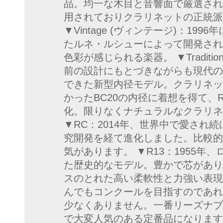
品。均一な木目と音響面で厳選され
用されておりクラリネットの正統派
▼Vintage (ヴィンテージ)：19
たルネ・ルシューによって開発され
色彩が感じられる楽器。 ▼Traditio
前の設計にもとづきながらも現代の
できた新型内径モデル。クラリネッ
かったBC20の内径に着想を得て、
化。限りなくナチュラルなクラリネ
▼RC：2014年、世界中で愛され
究開発を経て進化しました。比較的
気があります。 ▼R13：1955
た歴史的なモデル。豊かで芯があり
スのとれた高い柔軟性と力強い表現
んでもコンクールを目指すのであれ
少なくありません。一番リーズナブ
で大変人気のある定番品になります