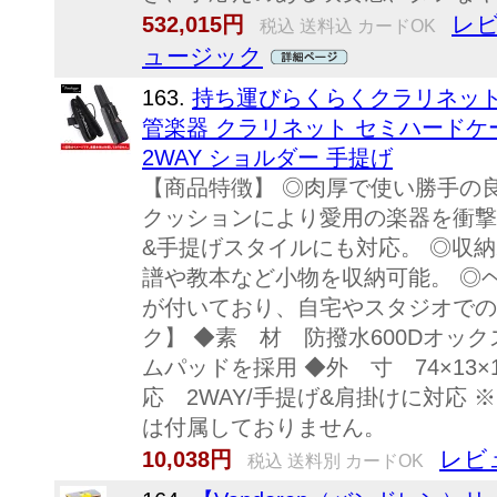
レビ
532,015円
税込 送料込 カードOK
ュージック
163.
持ち運びらくらくクラリネット
管楽器 クラリネット セミハードケ
2WAY ショルダー 手提げ
【商品特徴】 ◎肉厚で使い勝手の
クッションにより愛用の楽器を衝撃
&手提げスタイルにも対応。 ◎収
譜や教本など小物を収納可能。 ◎
が付いており、自宅やスタジオでの
ク】 ◆素 材 防撥水600Dオッ
ムパッドを採用 ◆外 寸 74×13×11
応 2WAY/手提げ&肩掛けに対応
は付属しておりません。
レビ
10,038円
税込 送料別 カードOK