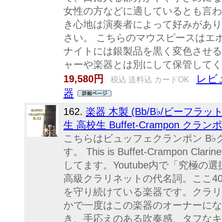
女性の方などに適しているとも言わ
き心地は演奏者によって好みがあり
さい。 こちらのマウスピースはエボ
ナイトには銀製品を黒く変色させる
ャーや楽器とは別にして保管して
レビ
19,580円
税込 送料込 カードOK
器
162.
楽器 木製 (Bb/B♭/ビーフラ
生 高校生 Buffet-Crampon クラ
こちらはビュッフェクランポン B♭ク
す。 This is Buffet-Crampon Cl
してます。Youtube内で「究極の選
高級クラリネットの代名詞。ここ4
を守り続けている楽器です。クラリ
かで一度はこの楽器のオーナーにな
き、手応えのある吹奏感、タフなキイ