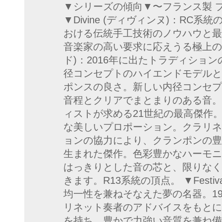
▼シリーズの傾向▼〜フランス製 
▼Divine (ディヴィンヌ)：RC
おける伝統手工技術のノウハウと最
音楽家の高い要求に応えうる極上の名器
ド)：2016年に出たトラディション
径コンセプトのハイエンドモデルと
ポンスの良さ。新しい内径コンセプ
音程とクリアでまとまりのある音。 ▼
ィストが求める21世紀の最高傑作
な美しいプロポーション。クラリネ
ョンの協力により、クランポンの豊
生まれた傑作。色彩豊かなハーモニ
はっきりとした音の芯と、限りなく
きます。R13系統の頂点。 ▼Festi
均一性を兼ねそなえた夢の名器。19
リネット奏者のアドバイスをもとに
を持ち、豊かで力強い音質を兼ね備えてい