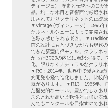
ティージュ)：歴史と伝統へのこだ
品。均一な木目と音響面で厳選され
用されておりクラリネットの正統派
▼Vintage (ヴィンテージ)：19
たルネ・ルシューによって開発され
色彩が感じられる楽器。 ▼Traditio
前の設計にもとづきながらも現代の
できた新型内径モデル。クラリネッ
かったBC20の内径に着想を得て、
化。限りなくナチュラルなクラリネ
▼RC：2014年、世界中で愛され
究開発を経て進化しました。比較的
気があります。 ▼R13：1955
た歴史的なモデル。豊かで芯があり
スのとれた高い柔軟性と力強い表現
んでもコンクールを目指すのであれ