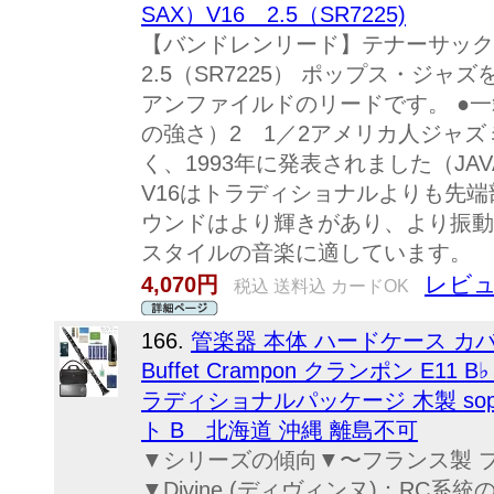
SAX）V16 2.5（SR7225)
【バンドレンリード】テナーサックス
2.5（SR7225） ポップス・ジ
アンファイルドのリードです。 ●一
の強さ）2 1／2アメリカ人ジャ
く、1993年に発表されました（J
V16はトラディショナルよりも先
ウンドはより輝きがあり、より振動
スタイルの音楽に適しています。
レビュ
4,070円
税込 送料込 カードOK
166.
管楽器 本体 ハードケース カ
Buffet Crampon クランポン E11 B
ラディショナルパッケージ 木製 soprano
ト B 北海道 沖縄 離島不可
▼シリーズの傾向▼〜フランス製 
▼Divine (ディヴィンヌ)：RC