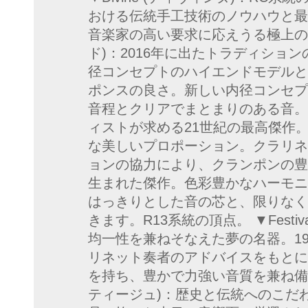
おける伝統手工技術のノウハウと最
音楽家の高い要求に応えうる極上の名器
ド)：2016年に出たトラディション
径コンセプトのハイエンドモデルと
ポンスの良さ。新しい内径コンセプ
音程とクリアでまとまりのある音。 ▼
ィストが求める21世紀の最高傑作
な美しいプロポーション。クラリネ
ョンの協力により、クランポンの豊
生まれた傑作。色彩豊かなハーモニ
はっきりとした音の芯と、限りなく
きます。R13系統の頂点。 ▼Festi
均一性を兼ねそなえた夢の名器。19
リネット奏者のアドバイスをもとに
を持ち、豊かで力強い音質を兼ね備えてい
ティージュ)：歴史と伝統へのこだ