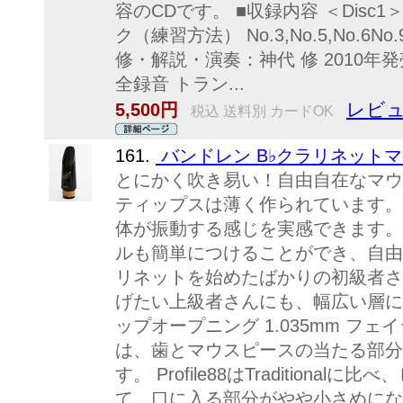
容のCDです。 ■収録内容 ＜Disc1＞
ク（練習方法） No.3,No.5,No.6No.9
修・解説・演奏：神代 修 2010年
全録音 トラン...
レビュ
5,500円
税込 送料別 カードOK
161.
バンドレン B♭クラリネットマ
とにかく吹き易い！自由自在なマウ
ティップスは薄く作られています。
体が振動する感じを実感できます。
ルも簡単につけることができ、自由
リネットを始めたばかりの初級者さ
げたい上級者さんにも、幅広い層に
ップオープニング 1.035mm フェイシング L
は、歯とマウスピースの当たる部分
す。 Profile88はTradition
て、口に入る部分がやや小さめにな