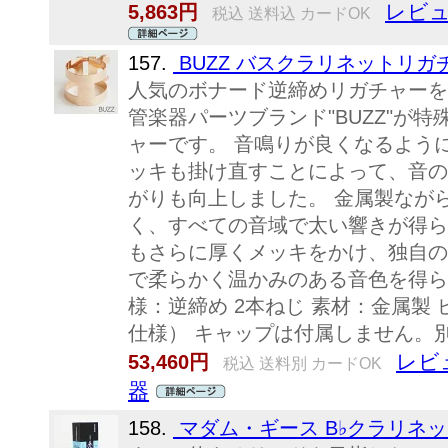
レビュ
5,863円
税込 送料込 カードOK
157.
BUZZ バスクラリネットリガチ
人気のボナード逆締めリガチャーを
管楽器パーツブランド"BUZZ"が
ャーです。 音鳴りが良くなるよう
ッキも掛け直すことによって、音の
がりも向上しました。 金属製なが
く、すべての音域で太い響きが得られ
もさらに厚くメッキをかけ、独自の
で柔らかく温かみのある音色を得ら
様：逆締め 2本ねじ 素材：金属製
仕様） キャップは付属しません
レビ
53,460円
税込 送料別 カードOK
器
158.
マダム・ギース B♭クラリネ