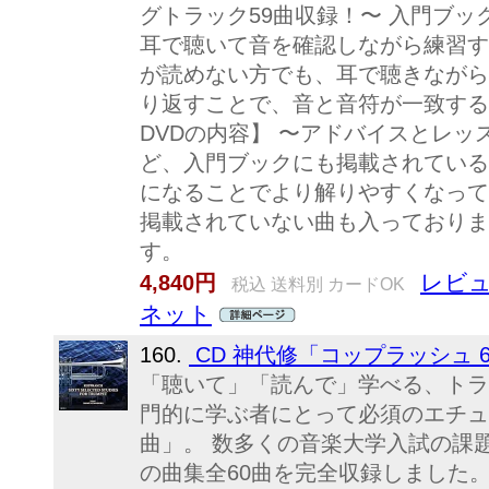
グトラック59曲収録！〜 入門ブ
耳で聴いて音を確認しながら練習す
が読めない方でも、耳で聴きながら
り返すことで、音と音符が一致する
DVDの内容】 〜アドバイスとレッ
ど、入門ブックにも掲載されている
になることでより解りやすくなって
掲載されていない曲も入っておりま
す。
レビュ
4,840円
税込 送料別 カードOK
ネット
160.
CD 神代修「コップラッシュ 
「聴いて」「読んで」学べる、トラ
門的に学ぶ者にとって必須のエチュー
曲」。 数多くの音楽大学入試の課
の曲集全60曲を完全収録しました