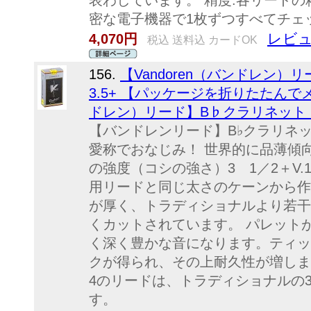
表わしています。 精度:各リード
密な電子機器で1枚ずつすべてチェッ
レビュ
4,070円
税込 送料込 カードOK
156.
【Vandoren（バンドレン）
3.5+ 【パッケージを折りたたんでメ
ドレン）リード】B♭クラリネット V12
【バンドレンリード】B♭クラリネット V
愛称でおなじみ！ 世界的に品薄傾向の
の強度（コシの強さ）3 1／2＋V
用リードと同じ太さのケーンから作
が厚く、トラディショナルより若干
くカットされています。 パレット
く深く豊かな音になります。ティッ
クが得られ、その上耐久性が増します
4のリードは、トラディショナルの3
す。