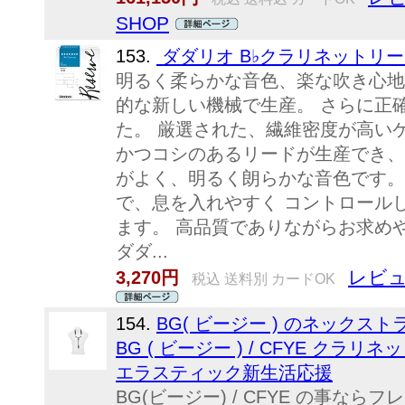
SHOP
153.
ダダリオ B♭クラリネットリー
明るく柔らかな音色、楽な吹き心地
的な新しい機械で生産。 さらに正
た。 厳選された、繊維密度が高い
かつコシのあるリードが生産でき、
がよく、明るく朗らかな音色です。
で、息を入れやすく コントロール
ます。 高品質でありながらお求め
ダダ...
レビュ
3,270円
税込 送料別 カードOK
154.
BG( ビージー ) のネックストラ
BG ( ビージー ) / CFYE ク
エラスティック新生活応援
BG(ビージー) / CFYE の事なら