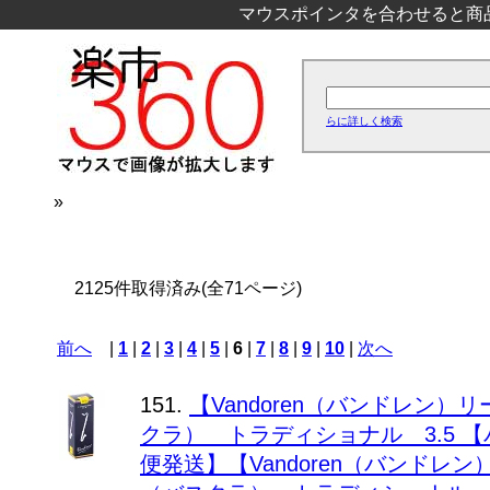
マウスポインタを合わせると商
らに詳しく検索
»
2125件取得済み(全71ページ)
前へ
|
1
|
2
|
3
|
4
|
5
|
6
|
7
|
8
|
9
|
10
|
次へ
151.
【Vandoren（バンドレン）
クラ） トラディショナル 3.5 
便発送】【Vandoren（バンドレン