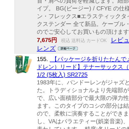
首・肩への負荷を軽減します。紐部
イプ。 BG(ビージー) / CFYE 
ン・フレックス■エラスティックタイ
クステンダー 全て新品。ケーブル
のでご安心してお買いもの頂けます
レビュ
7,675円
税込 送料込 カードOK
レンズ
155.
【パッケージを折りたたんでメー
ドレン）リード】テナーサックス（T・S
1/2 (5枚入) SR2725
1983年に、バンドーレンがジャ
た。トラディショナルより先端部が
で、広い面積部分で最大限の弾力性
ます。このタイプのコシの部分は結
ので、柔軟に演奏することができます
し、VAはバラエティー(娯楽音楽)