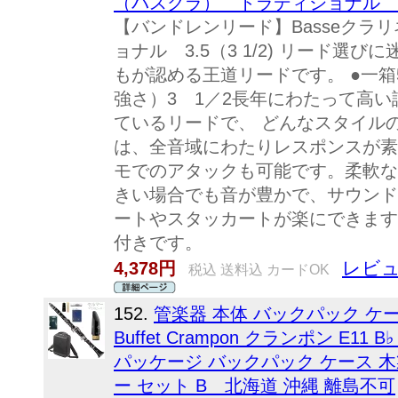
（バスクラ） トラディショナル 3.
【バンドレンリード】Basseクラ
ョナル 3.5（3 1/2) リード選
もが認める王道リードです。 ●一箱
強さ）3 1／2長年にわたって高
ているリードで、 どんなスタイル
は、全音域にわたりレスポンスが素
モでのアタックも可能です。柔軟な
きい場合でも音が豊かで、サウンド
ートやスタッカートが楽にできます
付きです。
レビュ
4,378円
税込 送料込 カードOK
152.
管楽器 本体 バックパック ケ
Buffet Crampon クランポン E11 
パッケージ バックパック ケース 木製 sopr
ー セット B 北海道 沖縄 離島不可