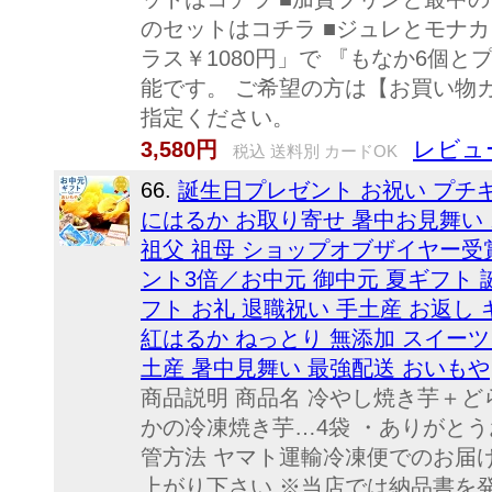
のセットはコチラ ■ジュレとモナ
ラス￥1080円」で 『もなか6個
能です。 ご希望の方は【お買い物
指定ください。
レビュー
3,580円
税込 送料別 カードOK
66.
誕生日プレゼント お祝い プチギ
にはるか お取り寄せ 暑中お見舞い スイ
祖父 祖母 ショップオブザイヤー受賞
ント3倍／お中元 御中元 夏ギフト 
フト お礼 退職祝い 手土産 お返し
紅はるか ねっとり 無添加 スイーツ
土産 暑中見舞い 最強配送 おいもや
商品説明 商品名 冷やし焼き芋＋ど
かの冷凍焼き芋…4袋 ・ありがとう
管方法 ヤマト運輸冷凍便でのお届
上がり下さい ※当店では納品書を