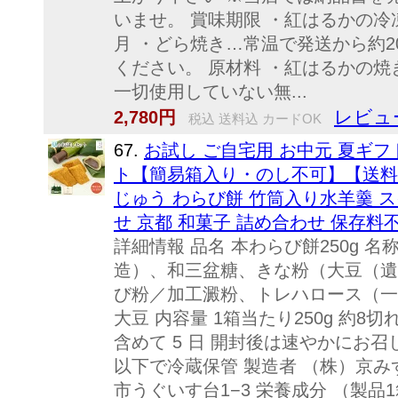
いませ。 賞味期限 ・紅はるかの
月 ・どら焼き…常温で発送から約2
ください。 原材料 ・紅はるかの焼
一切使用していない無...
レビュー
2,780円
税込 送料込 カードOK
67.
お試し ご自宅用 お中元 夏ギフト
ト【簡易箱入り・のし不可】【送料
じゅう わらび餅 竹筒入り水羊羹 ス
せ 京都 和菓子 詰め合わせ 保存料
詳細情報 品名 本わらび餅250g 名
造）、和三盆糖、きな粉（大豆（遺
び粉／加工澱粉、トレハロース（一
大豆 内容量 1箱当たり250g 約8
含めて 5 日 開封後は速やかにお召
以下で冷蔵保管 製造者 （株）京み
市うぐいす台1−3 栄養成分 （製品1箱2