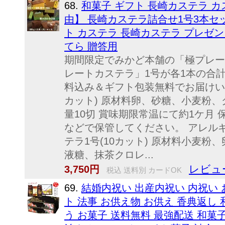
68.
和菓子 ギフト 長崎カステラ カ
由】 長崎カステラ詰合せ1号3本セット
ト カステラ 長崎カステラ プレゼン
てら 贈答用
期間限定でみかど本舗の「極プレー
レートカステラ」1号が各1本の合
料込み＆ギフト包装無料でお届けいた
カット) 原材料卵、砂糖、小麦粉、
量10切 賞味期限常温にて約1ケ月
などで保管してください。 アレル
テラ1号(10カット) 原材料小麦
液糖、抹茶クロレ...
レビュー
3,750円
税込 送料別 カードOK
69.
結婚内祝い 出産内祝い 内祝い 
ト 法事 お供え物 お供え 香典返し
う お菓子 送料無料 最強配送 和菓