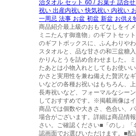
治タオル セット 60 / お菓子 詰合
祝い 出産内祝い 快気祝い 内祝い 
一周忌 法事 お盆 初盆 新盆 お供え
商品紹介最上級のおもてなしをイメ
ミニたんす御進物」のギフトセット
のギフトボックスに、ふんわりやわ
スタオルと、品な甘さの和三盆糖入
かりんとうを詰め合わせました。ミ
たあとは小物入れとしてもお使いい
かさと実用性を兼ね備えた贅沢なギ
いなどの各種お祝いはもちろん、上
長寿祝いなど、フォーマルなシーン
しておすすめです。※掲載画像はイ
商品では個数や大きさ、色合い、パ
場合がございます。詳細は商品情報
さい。ご確認ください■「のし」「
認画面でお選びいただけます。■配