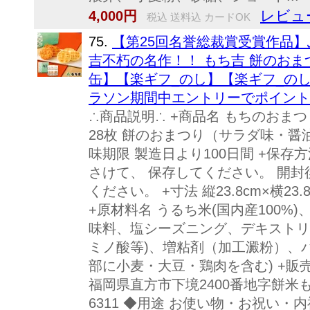
レビュー
4,000円
税込 送料込 カードOK
75.
【第25回名誉総裁賞受賞作品
吉不朽の名作！！ もち吉 餅のおまつ
缶】【楽ギフ_のし】【楽ギフ_の
ラソン期間中エントリーでポイント
∴商品説明∴ +商品名 もちのおまつり
28枚 餅のおまつり（サラダ味・醤油味
味期限 製造日より100日間 +保存
さけて、 保存してください。 開
ください。 +寸法 縦23.8cm×横23.
+原材料名 うるち米(国内産100%
味料、塩シーズニング、デキストリ
ミノ酸等)、増粘剤（加工澱粉）、パ
部に小麦・大豆・鶏肉を含む) +販売者
福岡県直方市下境2400番地字餅米もち
6311 ◆用途 お使い物・お祝い