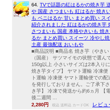
64.
TVで話題の紅はるかの焼き芋 送
や 国産 さつまいも 紅はるか 焼き
も ベニはるか 甘い まとめ買い ス
紹介されました 紅はるかの焼き芋 焼
さつまいも 国産 本格やきいも 焼き
るか まとめ買い スイーツ 冷やし焼
土産 最強配送 おいもや
■商品説明 ■商品名 焼き芋（やきい
（国産） サツマイモの状態で選んで
150g以上 小さいサイズは2本入り
焼き芋タイプ】 ヤマト運輸 冷凍便
ト運輸 冷凍便 ヤマト運輸便での配
を発行しておりません。ご了承下さ
き芋】 冷凍で発送から約6ヵ月 【
後二週間 ...
レビュー
2,280円
税込 送料込 カードOK