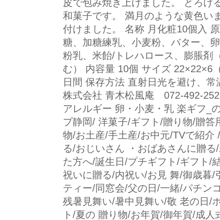
皮で包み焼き上げました。 とろけ
和菓子です。 満月のような黄色い
付けました。 名称 月化粧10個入
糖、加糖練乳、小麦粉、バター、卵
粉乳、米飴/トレハロース、膨脹剤
む） 内容量 10個 サイズ 22×22×
日間 保存方法 直射日光を避け、常
株式会社 青木松風庵 072-492-25
アレルギー 卵・小麦・乳 楽ギフ_
プ静岡/ 洋菓子/ギフト/贈り物/贈答
物/お土産/手土産/お中元/TVで紹介
る/おじいさん ・おばあさんに贈る
た方へ/誕生日/プチギフト/ギフト/
祝いに贈る/内祝い/お見 舞/御歳暮/
ティー/同窓会/父の日/一緒/パチンコ 
残暑見舞い/暑中見舞い/敬 老の日/
ト/夏の 贈り物/お年賀/御年賀/成人