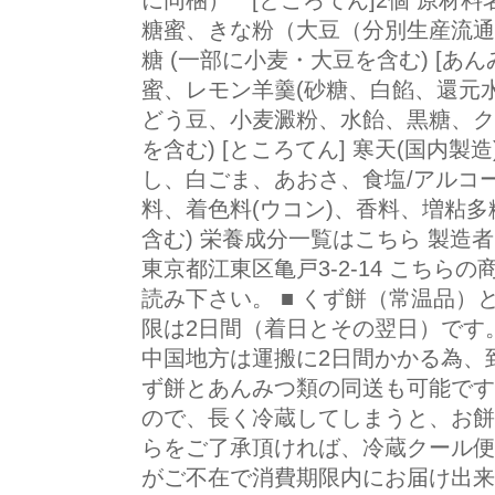
に同梱） [ところてん]2個 原材料名
糖蜜、きな粉（大豆（分別生産流通
糖 (一部に小麦・大豆を含む) [あ
蜜、レモン羊羹(砂糖、白餡、還元
どう豆、小麦澱粉、水飴、黒糖、ク
を含む) [ところてん] 寒天(国内
し、白ごま、あおさ、食塩/アルコー
料、着色料(ウコン)、香料、増粘多
含む) 栄養成分一覧はこちら 製造者 
東京都江東区亀戸3-2-14 こちら
読み下さい。 ■ くず餅（常温品
限は2日間（着日とその翌日）です
中国地方は運搬に2日間かかる為、到
ず餅とあんみつ類の同送も可能です
ので、長く冷蔵してしまうと、お餅
らをご了承頂ければ、冷蔵クール便
がご不在で消費期限内にお届け出来