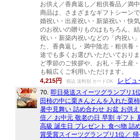
お供え／香典返し／粗供養品／満中陰志
商品は、さまざまなギフトシーンで
婚祝い・出産祝い・新築祝い・快気
のお祝いの贈りものはもちろん、結
祝い・新築内祝いなどの「内祝い」
た、香典返し・満中陰志・粗供養・
途でも多くお選びいただいておりま
ど季節のご挨拶や、お礼・手土産・
も幅広くご利用いただけます。
レビュー
4,215円
税込 送料別 カードOK
70.
即日発送スイーツグランプリ1位
田柿の中に栗きんとんを入れた栗柿 
暑中見舞い 詰め合わせ お盆 お供え 60
倍／ お中元 敬老の日 早割 ギフト
高級 誕生日 プレゼント 食べ物 詰
賞受賞スイーツグランプリ1位／ 帰省