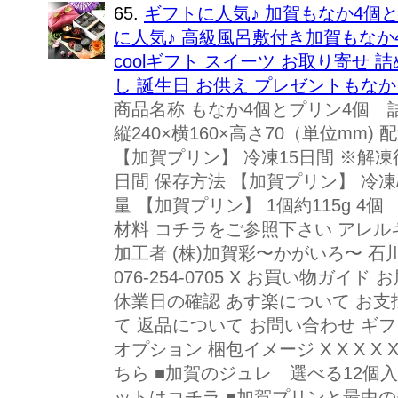
65.
ギフトに人気♪ 加賀もなか4個
に人気♪ 高級風呂敷付き加賀もなか
coolギフト スイーツ お取り寄せ 
し 誕生日 お供え プレゼントもなか
商品名称 もなか4個とプリン4個 
縦240×横160×高さ70（単位mm
【加賀プリン】 冷凍15日間 ※解凍
日間 保存方法 【加賀プリン】 冷凍
量 【加賀プリン】 1個約115g 4個 
材料 コチラをご参照下さい アレル
加工者 (株)加賀彩〜かがいろ〜 石川
076-254-0705 X お買い物ガ
休業日の確認 あす楽について お支
て 返品について お問い合わせ ギ
オプション 梱包イメージ X X X X X 
ちら ■加賀のジュレ 選べる12個
ットはコチラ ■加賀プリンと最中の