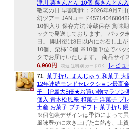
津川 栗きんとん 10個 栗きんとん入
敬老の日 早割期間：2026年9月7日(
幻ツアー JANコード4571404680
10個入り 保存方法 冷蔵保存 賞味
ックで発送しております。 パック
日。 開封後は3日以内にお召し上が
10個、栗柿10個 ※10個単位でパッ
クでお届けいたします。 商品サイズ 栗
レビュー
6,960円
税込 送料別 カードOK
71.
菓子折り まんじゅう 和菓子 大
12年連続モンドセレクション最高
子 【P最大8倍★お買い物マラソン期
個入 青木松風庵 和菓子 洋菓子 プ
土産 お菓子 プチギフト 菓子折り饅
※個包装デザインは季節によって異
風味豊かに炊き上げた白餡を、上質