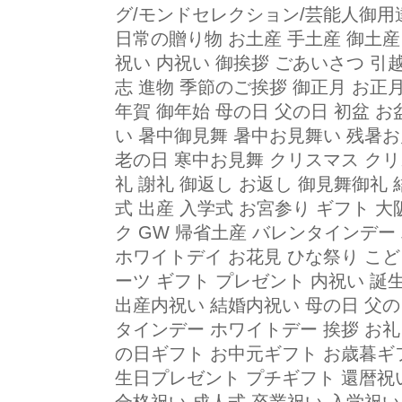
グ/モンドセレクション/芸能人御
日常の贈り物 お土産 手土産 御土産
祝い 内祝い 御挨拶 ごあいさつ 引
志 進物 季節のご挨拶 御正月 お正月
年賀 御年始 母の日 父の日 初盆 お
い 暑中御見舞 暑中お見舞い 残暑お
老の日 寒中お見舞 クリスマス クリ
礼 謝礼 御返し お返し 御見舞御礼 
式 出産 入学式 お宮参り ギフト 
ク GW 帰省土産 バレンタインデ
ホワイトデイ お花見 ひな祭り こど
ーツ ギフト プレゼント 内祝い 誕
出産内祝い 結婚内祝い 母の日 父の
タインデー ホワイトデー 挨拶 お礼
の日ギフト お中元ギフト お歳暮ギフ
生日プレゼント プチギフト 還暦祝い