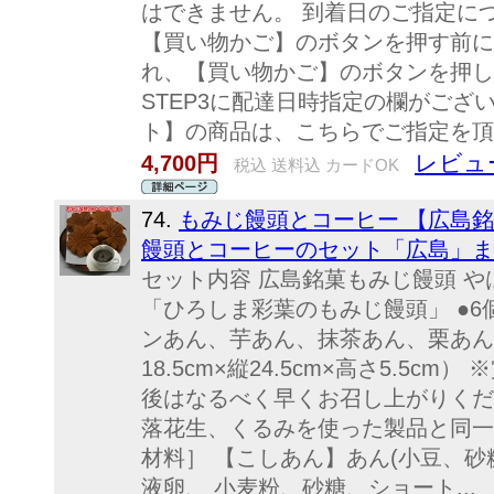
はできません。 到着日のご指定につ
【買い物かご】のボタンを押す前に
れ、【買い物かご】のボタンを押し
STEP3に配達日時指定の欄がござ
ト】の商品は、こちらでご指定を頂
レビュー
4,700円
税込 送料込 カードOK
74.
もみじ饅頭とコーヒー 【広島
饅頭とコーヒーのセット「広島」ま
セット内容 広島銘菓もみじ饅頭 
「ひろしま彩葉のもみじ饅頭」 ●
ンあん、芋あん、抹茶あん、栗あん、
18.5cm×縦24.5cm×高さ5.5c
後はなるべく早くお召し上がりくだ
落花生、くるみを使った製品と同一
材料］ 【こしあん】あん(小豆、砂
液卵、 小麦粉、砂糖、ショート...