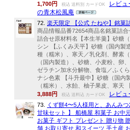
レビュー
1,700円
税込 送料別 カードOK
の青木松風庵
72.
楽天限定 【公式 たねや】銘菓
商品情報品番72654商品名銘菓詰
詰合せ原材料名【本生羊羹】砂糖（
シン 【ふくみ天平】砂糖（国内製
種（糯米）、寒天／乳化剤、酵素（
（国内製造）、砂糖、小麦粉、卵、
ゼラチン加水分解物、食塩／ふくら
ナシ色素 【斗升最中】砂糖（国内
（糯米）、水飴、柚子果皮、寒天 【た
レビュー
3,888円
税込 送料込 カードOK
73.
くず餅4〜5人様用と、あんみつ
甘味セット 】 船橋屋 和菓子 お中元
お菓子 ギフト プレゼント 贈り物 
舗 お取り寄せ 和スイーツ 手土産 