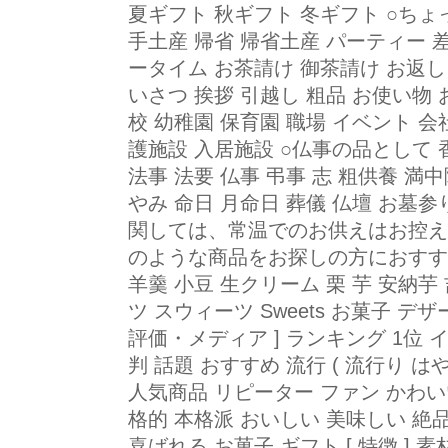
夏ギフト 秋ギフト 冬ギフト ○ち
手土産 帰省 帰省土産 パーティー 
ータイム お茶請け 御茶請け お返し 
いさつ 挨拶 引越し 粗品 お使い物
校 幼稚園 保育園 職場 イベント 会
護施設 入居施設 ○仏事の品として 
法事 法要 仏事 弔事 志 粗供養 満
やみ 命日 月命日 葬儀 仏壇 お墓
関しては、常温でのお供えはお控えくだ
のような商品をお探しの方におすすめ
羊羹 小豆 生クリーム 栗 芋 安納芋
ツ スウィーツ Sweets お菓子 デザ
評価・メディア ] ランキング 1位 イン
判 話題 おすすめ 流行 ( 流行り は
人気商品 リピーター ファン かわい
格的 本格派 おいしい 美味しい 絶
喜ばれる お菓子 ギフト [ 特徴 ] 