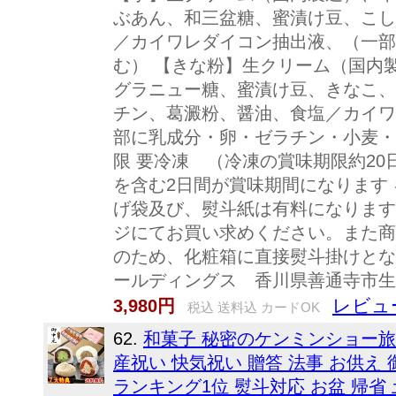
ぶあん、和三盆糖、蜜漬け豆、こし
／カイワレダイコン抽出液、（一部
む） 【きな粉】生クリーム（国内
グラニュー糖、蜜漬け豆、きなこ、
チン、葛澱粉、醤油、食塩／カイワ
部に乳成分・卵・ゼラチン・小麦・
限 要冷凍 （冷凍の賞味期限約20
を含む2日間が賞味期間になります
げ袋及び、熨斗紙は有料になります
ジにてお買い求めください。また商
のため、化粧箱に直接熨斗掛けとな
ールディングス 香川県善通寺市生野
レビュー
3,980円
税込 送料込 カードOK
62.
和菓子 秘密のケンミンショー旅
産祝い 快気祝い 贈答 法事 お供え
ランキング1位 熨斗対応 お盆 帰省 