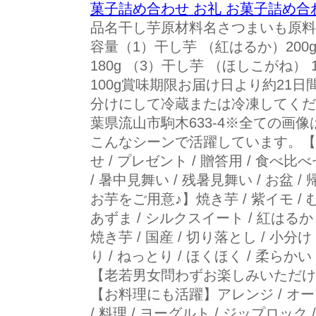
菓子詰め合わせ お礼 お菓子詰め合
品名干し芋原材料名さつまいも原料
容量（1）干し芋 （紅はるか）200
180g （3）干し芋 （ほしこがね） 
100g賞味期限お届け日より約21
分けにして冷蔵または冷凍してくだ
葉県流山市駒木633-4※全ての画
こんなシーンで活躍しています。【
せ / プレゼント / 贈答用 / 食べ比べ
/ 暑中見舞い / 残暑見舞い / お盆 
お芋をご用意♪】焼き芋 / 紫イモ / 
あずま / シルクスイート / 紅はるか /
焼き芋 / 国産 / 切り落とし / 小分け
り / ねっとり / ほくほく / 柔らかい 
【老若男女問わずお楽しみいただけます
【お料理にも活躍】アレンジ / オーブン
/ 料理 / ヨーグルト / ジップロック /