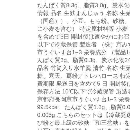
たんぱく質8.3g、脂質3.0g、炭水化物
情報 品名 生麩まんじゅう 名称 生
（国産））、小豆、もち粉、砂糖、
に小麦を含む） 特定原材料等 小麦 内
を含めて3日 開封後は速やかにお召
以下で冷蔵保管 製造者 （株）京み
市うぐいす台1−3 栄養成分 （製品1個
んぱく質3g、脂質0.3g、炭水化物24
品名 竹筒入り水羊羹 清竹 名称 生
糖、寒天、葛粉／トレハロース 特定原
費期限 発送日を含めて5 日 開封
保存方法 10℃以下で冷蔵保管 製
京都府長岡京市うぐいす台1−3 栄養
99.5kcal、たんぱく質1.3g、脂質
0.005g こちらのセットは【冷蔵
び粉と最上級の砂糖「和三盆糖」を