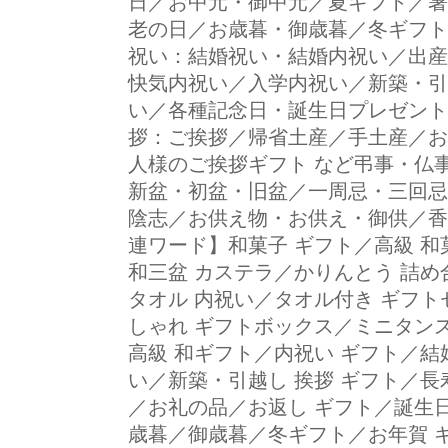
日／お中元・御中元／夏ギフト／暑
老の日／お歳暮・御歳暮／冬ギフト
祝い：結婚祝い・結婚内祝い／出産
快気内祝い／入学内祝い／新築・引
い／各種記念日・誕生日プレゼント
拶：ご挨拶／帰省土産／手土産／お
人様のご挨拶ギフト など弔事・仏
新盆・初盆・旧盆／一周忌・三回忌
陰志／お供え物・お供え・御供／香
連ワード】和菓子 ギフト／高級 和
和三盆 カステラ／かりんとう 詰め
タオル 内祝い／タオル付き ギフト
しゃれ ギフトボックス／ミニタンス
高級 和ギフト／内祝い ギフト／
い／新築・引越し 挨拶 ギフト／長寿
／お礼の品／お返し ギフト／誕生日
歳暮／御歳暮／冬ギフト／お年賀 