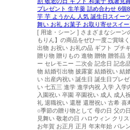
割 敬老の日 ギフト 和菓子 残暑見
プレゼント 生羊羹 詰め合わせ 6個8
芋 芋 ようかん 人気 誕生日スイーツ
舞い お礼 お菓子 お取り寄せスイー
[ 用途・シーン ] さまざまなシ
もりん】の商品をぜひ一度ご賞味く
出物 お祝い お礼の品 ギフト プチ
贈り物 贈りもの 進物 贈物 贈答品
ー セレモニー 二次会 記念日 記念
物 結婚引出物 披露宴 結婚祝い 結
い 出産内祝い 誕生日 誕生日プレ
い 七五三 進学 進学内祝 入学 入学
入園祝い 卒園 卒園祝い 成人 成人祝
礼 退職祝い 還暦 還暦祝い 古希 喜寿
○季節の贈り物として 母の日 父の日
見舞い 敬老の日 ハロウィン クリス
お年賀 お正月 正月 年末年始 バレ