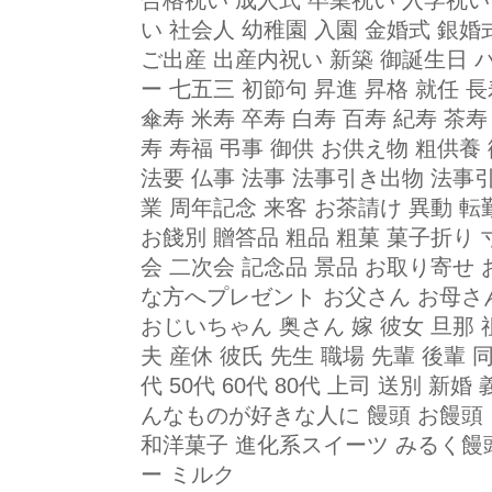
合格祝い 成人式 卒業祝い 入学祝い
い 社会人 幼稚園 入園 金婚式 銀婚
ご出産 出産内祝い 新築 御誕生日 
ー 七五三 初節句 昇進 昇格 就任 
傘寿 米寿 卒寿 白寿 百寿 紀寿 茶寿
寿 寿福 弔事 御供 お供え物 粗供養
法要 仏事 法事 法事引き出物 法事
業 周年記念 来客 お茶請け 異動 転
お餞別 贈答品 粗品 粗菓 菓子折り 
会 二次会 記念品 景品 お取り寄せ
な方へプレゼント お父さん お母さん
おじいちゃん 奥さん 嫁 彼女 旦那 祖
夫 産休 彼氏 先生 職場 先輩 後輩 同僚
代 50代 60代 80代 上司 送別 新
んなものが好きな人に 饅頭 お饅頭
和洋菓子 進化系スイーツ みるく饅
ー ミルク