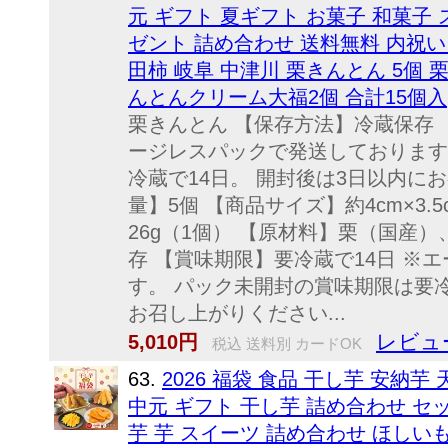
元 ギフト 夏ギフト お菓子 和菓子 
ゼント 詰め合わせ 送料無料 内祝い 
田柿 岐阜 中津川 栗きんとん 5個 
んとんクリーム大福2個 合計15個入
栗きんとん 【保存方法】冷蔵保存 
ージレスパックで発送しております
冷蔵で14日。 開封後は3日以内に
量】5個 【商品サイズ】約4cm×3.5
26g（1個） 【原材料】栗（国産）
存 【賞味期限】要冷蔵で14日 ※
す。 パック未開封の賞味期限は要冷
お召し上がりください...
レビュー
5,010円
税込 送料別 カードOK
63.
2026 福袋 食品 干し芋 安納芋
中元 ギフト 干し芋 詰め合わせ セ
芋 芋 スイーツ 詰め合わせ ほしいも