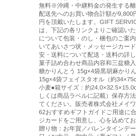
無料※沖縄・中継料金の発生する離
配送先へのお買い物合計額が9,800
円を頂戴いたします。GIFT SERVI
は、下記の各リンクよりご確認いた
について包装・のし・梱包のご案内
いてあいさつ状・メッセージカード
安・送料について配送・送料の詳し
菓子詰め合わせ商品内容和三盆糖入
糖かりんとう 15g×4袋黒胡麻かりん
15g×4袋フェイスタオル（約34×7
小麦●箱サイズ：約24.0×32.5×1
しくは商品ラベルに記載）保存方法
てください。販売者株式会社メイワM
62おすすめギフトガイドご用途に
ジカードをご用意し、心を込めてお
贈り物：お年賀／バレンタインデー