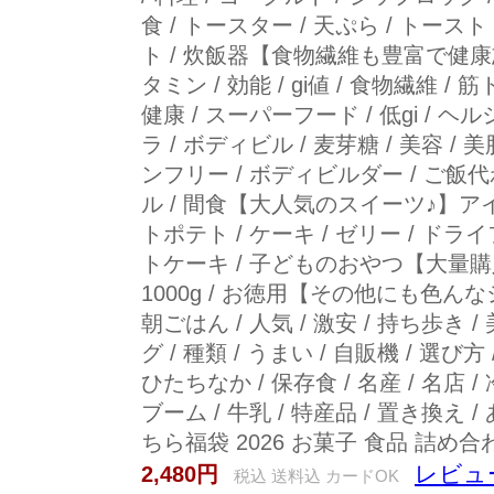
食 / トースター / 天ぷら / トースト
ト / 炊飯器【食物繊維も豊富で健康志
タミン / 効能 / gi値 / 食物繊維 / 筋
健康 / スーパーフード / 低gi / ヘル
ラ / ボディビル / 麦芽糖 / 美容 / 
ンフリー / ボディビルダー / ご飯代
ル / 間食【大人気のスイーツ♪】アイス
トポテト / ケーキ / ゼリー / ドライ
トケーキ / 子どものおやつ【大量購入も
1000g / お徳用【その他にも色んな
朝ごはん / 人気 / 激安 / 持ち歩き 
グ / 種類 / うまい / 自販機 / 選び方 
ひたちなか / 保存食 / 名産 / 名店 / 
ブーム / 牛乳 / 特産品 / 置き換え
ちら福袋 2026 お菓子 食品 詰め合わ
レビュー
2,480円
税込 送料込 カードOK