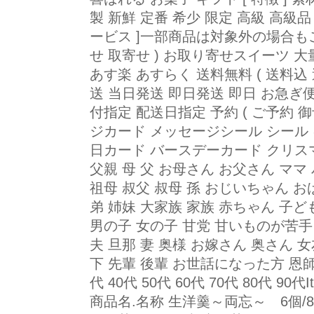
製 新鮮 定番 希少 限定 高級 高級品
ービス ]一部商品は対象外の場合もご
せ 取寄せ ) お取り寄せスイーツ 
あす楽 あすらく 送料無料 ( 送料込 
送 当日発送 即日発送 即日 お急ぎ便
付指定 配送日指定 予約 ( ご予約 御
ジカード メッセージシール シール
日カード バースデーカード クリスマ
父親 母 父 お母さん お父さん ママ 
祖母 叔父 叔母 孫 おじいちゃん お
弟 姉妹 大家族 家族 赤ちゃん 子ど
男の子 女の子 甘党 甘いものが苦手
夫 旦那 妻 奥様 お嫁さん 奥さん 女
下 先輩 後輩 お世話になった方 恩師 先
代 40代 50代 60代 70代 80代 90代Item 
商品名.名称 生洋羹～両忘～ 6個/