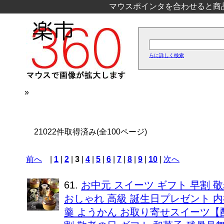
マウスポインタを合わせると商
らに詳しく検索
»
21022件取得済み(全100ページ)
前へ
|
1
|
2
|
3
|
4
|
5
|
6
|
7
|
8
|
9
|
10
|
次へ
61.
お中元 スイーツ ギフト 早割 
おしゃれ 高級 誕生日プレゼント 内
羹 ようかん お取り寄せスイーツ【