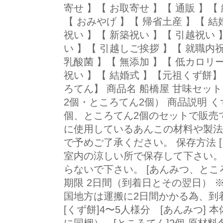
寄せ 】【 お取寄せ 】【 通販 】【 
【 おみやげ 】【 帰省土産 】【 結
祝い 】【 新築祝い 】【 引越祝い
い 】【 引越しご挨拶 】【 就職内祝
乳酸菌 】【 無添加 】【 低カロリ
祝い 】【 結婚式 】【元祖くず餅】
ろてん】 商品名 船橋屋 甘味セッ
2個・ところてん2個） 商品説明 
個、ところてん2個のセットで販売
に使用しているあんこの材料や製法
で予めご了承ください。 保存方法 
室内の涼しい所で保存して下さい。
らないで下さい。 [あんみつ、ところ
期限 2日間（到着日とその翌日）
国地方は運搬に2日間かかる為、到
[くず餅]4〜5人様分 [あんみつ]