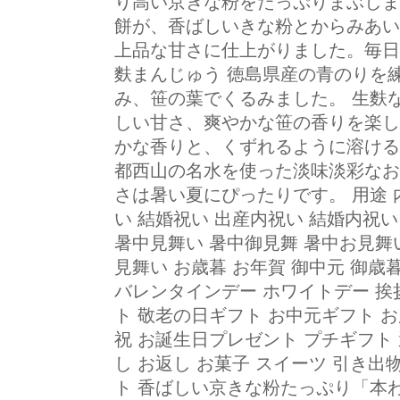
り高い京きな粉をたっぷりまぶしま
餅が、香ばしいきな粉とからみあい
上品な甘さに仕上がりました。毎日
麩まんじゅう 徳島県産の青のりを
み、笹の葉でくるみました。 生麩
しい甘さ、爽やかな笹の香りを楽し
かな香りと、くずれるように溶ける
都西山の名水を使った淡味淡彩なお
さは暑い夏にぴったりです。 用途 
い 結婚祝い 出産内祝い 結婚内祝い
暑中見舞い 暑中御見舞 暑中お見舞
見舞い お歳暮 お年賀 御中元 御歳
バレンタインデー ホワイトデー 挨
ト 敬老の日ギフト お中元ギフト お
祝 お誕生日プレゼント プチギフト 
し お返し お菓子 スイーツ 引き出
ト 香ばしい京きな粉たっぷり「本