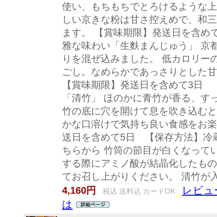
使い、もちもちでとろけるような上
しい京きな粉は甘さ控えめで、和三
ます。 【賞味期限】発送日を含め
雅な味わい「生麩まんじゅう」 京
りを混ぜ込みました。 低カロリー
ごし。なめらかであっさりとした甘
【賞味期限】発送日を含めて3日 
「清竹」 ほのかに青竹が香る、す
竹の底に穴を開けて息を吹き込むと
かな口溶けで気持ち良い食感をお楽
送日を含めて5日 【保存方法】冷
ちらから 竹筒の節目が白くなって
する際にアミノ酸が結晶化したもの
てお召し上がりください。 清竹が
レビュー
4,160円
税込 送料込 カードOK
は