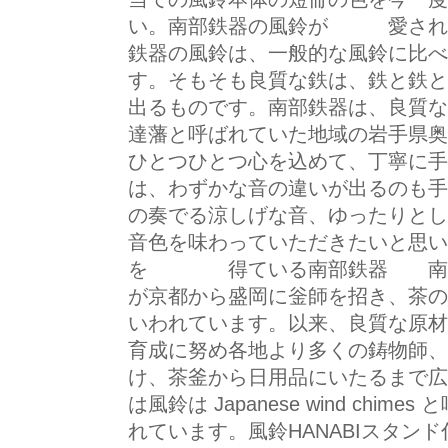
い。南部鉄器の風鈴が 愛され
鉄器の風鈴は、一般的な風鈴に比べ
す。そもそも良質な鉄は、鉄と鉄と
出るものです。南部鉄器は、良質な
達藩と呼ばれていた地域の岩手県奥
ひとつひとつ心を込めて、丁寧に手
は、わずかな音の違いが出るのも手
の奏でる涼しげな音、ゆったりとし
音色を味わっていただきたいと思い
を 得ている南部鉄器 南部鉄
が京都から盛岡に釡師を招き、茶の
いわれています。以来、良質な原材
育成に努め各地より多くの鋳物師、
け、茶釜から日用品にいたるまで広
は風鈴は Japanese wind ch
れています。風鈴HANABIスタン