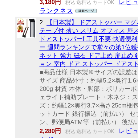
レビュ
3,180円
税込 送料込 カードOK
ランクネス
2.
【日本製】 ドアストッパー マグ
テープ付 薄い スリム オフィス 扉
ドアストッパーf 工具不要 快適便利
ー 週間ランキングで堂々の第1位獲
ネット 強力 磁石 ドア止め 扉止め
ョン 室内 ドア ストッパー ドアス
■商品仕様 日本製※サイズの誤差
サイズ 商品外寸：約幅5.2×奥行1.
200g 材質 本体・脚部：ポリカ
ェライト補助プレート・木ネジ：ス
ズ：約幅12×奥行3.7×高さ25cm梱
ットカード 銀行振込（前払い） セ
ン、郵便局ATM等（前払い） 後払い決済
レビュ
2,280円
税込 送料込 カードOK