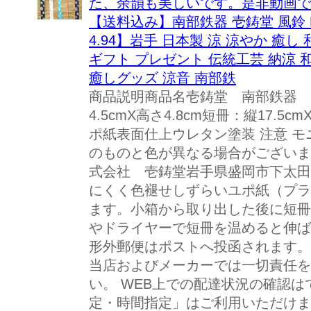
た、余韻も美しいです。是非動画で
【送料込み】南部鉄器 壱鋳堂 風鈴 
4.94】岩手 日本製 涼 涼やか 癒し
ギフト プレゼント 伝統工芸 納涼 
癒しグッズ 涼音 南部鉄
商品説明商品名壱鋳堂 南部鉄器 風
4.5cmX高さ4.8cm短冊：縦17.5
ポ紙表面仕上ウレタン塗装 注意 
のものと色が異なる場合がございま
式会社 壱鋳堂岩手県盛岡市下太田下川
にくく色褪せしずらいユポ紙（プラ
ます。小箱から取り出した後に短冊
やドライヤーで短冊を温めると伸ば
形外郵便はポストへ投函されます。
当店およびメーカーでは一切責任を
い。 WEB上での配達状況の確認
定・時間指定」はご利用いただけま