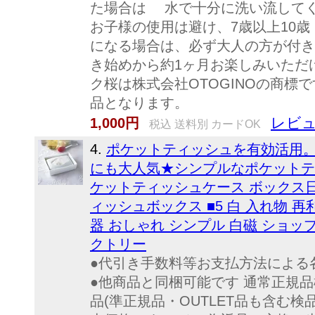
た場合は 水で十分に洗い流してく
お子様の使用は避け、7歳以上10歳
になる場合は、必ず大人の方が付き
き始めから約1ヶ月お楽しみいただけま
ク桜は株式会社OTOGINOの商
品となります。
レビュ
1,000円
税込 送料別 カードOK
4.
ポケットティッシュを有効活用。
にも大人気★シンプルなポケットテ
ケットティッシュケース ボックス日本
ィッシュボックス ■5 白 入れ物 再利
器 おしゃれ シンプル 白磁 ショッ
クトリー
●代引き手数料等お支払方法による
●他商品と同梱可能です 通常正規
品(準正規品・OUTLET品も含む