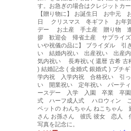
す。お急ぎの場合はクレジットカー
【贈り物に】 お誕生日 お中元 
日 クリスマス 冬ギフト お年
デー お土産 手土産 贈り物 
拶 歓迎会 帰省土産 サプライズ
いや祝儀の品に】 ブライダル 引
い 結婚内祝い 出産祝い 出産
気内祝い 長寿祝い( 還暦 古希 古稀
) 結婚記念 ( 金婚式 銀婚式 ) 
学内祝 入学内祝 合格祝い 引
い 開業祝い 定年祝い パーティ
ースデー 入学 入園 卒業 卒
式 ハーフ成人式 ハロウィン こ
ペットの わんちゃん ねこちゃん 
さん お孫さん 彼氏 彼女 恋人 
写真を記念に。