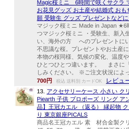
Magic桜ミニ 6時間で咲くサクラ
お花見グッズ お土産や結婚式 おもち
願 受験生 グッズ プレゼントなどに
マジック桜ミニ Made in Japa
つマジック桜ミニ ・受験生、新入
い、海外の方 へのプレゼントにい
不思議な桜。プレゼントやお土産にも
本物の桜同様、気候の変化、温度
ひとつひとつ違います。 まさに
しみください。 ※ご注文状況によっ
レビュー
700円
税込 送料別 カードOK
13.
アクセサリーケース 小さい ク
Piearth 子供 プロポーズ リング
品】王冠カエル （返る） 縁起物 
り 東京銀座PICALS
商品名王冠カエル 素 材合金製ク