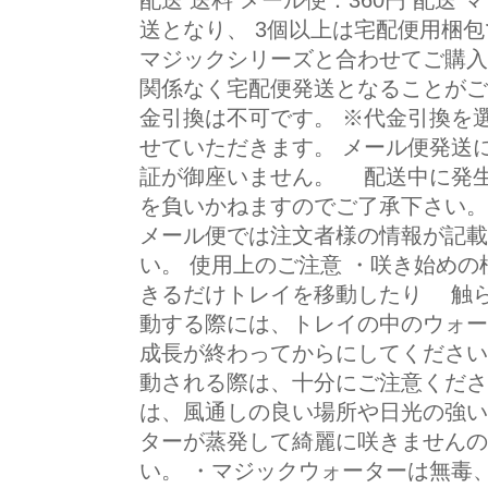
配送 送料 メール便：360円 配送
送となり、 3個以上は宅配便用梱
マジックシリーズと合わせてご購入
関係なく宅配便発送となることがご
金引換は不可です。 ※代金引換を
せていただきます。 メール便発送
証が御座いません。 配送中に発
を負いかねますのでご了承下さい。
メール便では注文者様の情報が記
い。 使用上のご注意 ・咲き始め
きるだけトレイを移動したり 触ら
動する際には、トレイの中のウォ
成長が終わってからにしてください
動される際は、十分にご注意くださ
は、風通しの良い場所や日光の強
ターが蒸発して綺麗に咲きませんの
い。 ・マジックウォーターは無毒