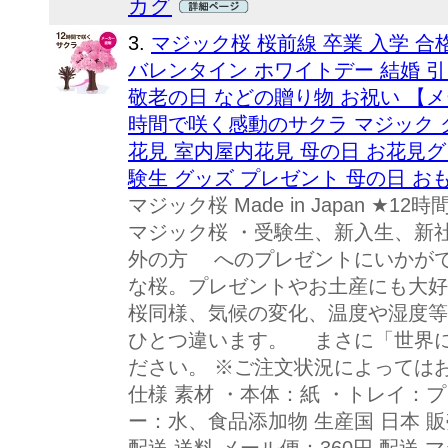
カグ
3.
マジック桜 桜前線 卒業 入学 合
バレンタイン ホワイトデー 結婚 引
敬老の日 などの贈り物 お祝い 【メー
時間で咲く感動のサクラ マジック 
花見 室内屋内花見 母の日 お花見グ
験生 グッズ プレゼント 母の日 おもち
マジック桜 Made in Japan 
マジック桜 ・受験生、新入生、新
外の方 へのプレゼントにいかがで
な桜。プレゼントやお土産にも大好評
桜同様、気候の変化、温度や湿度
ひとつ違います。 まさに「世界
ださい。 ※ご注文状況によっては
仕様 素材 ・本体：紙 ・トレイ：
ー：水、食品添加物 生産国 日本 販売