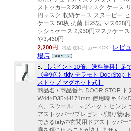
ストッカー3,230円マスク ケース リ
円マスク 収納ケース スヌーピー ヒ
ケース 50枚 抗菌 日本製 マス62
ッシュケース 2,950円マスクケー
や3,460円
レビュ
2,200円
税込 送料別 カードOK
場店
8.
【ポイント10倍、送料無料】足
《全9色》tidy テラモト DoorS
ストップ マグネット式】
商品名 / 商品番号 DOOR STOP
W44×D35×H171mm 使用時 約44×
ム、スツール、マグネット ヒンジ 
アストッパー/プレゼント/贈り物/
できるtidyの玄関用ドアストッパ
扉を傷つけることがありません。 