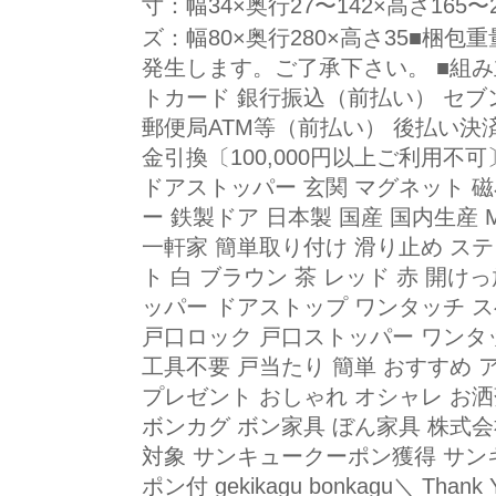
寸：幅34×奥行27〜142×高さ165
ズ：幅80×奥行280×高さ35■梱包
発生します。ご了承下さい。 ■組み
トカード 銀行振込（前払い） セブ
郵便局ATM等（前払い） 後払い決済
金引換〔100,000円以上ご利用不
ドアストッパー 玄関 マグネット 磁
ー 鉄製ドア 日本製 国産 国内生産 Mad
一軒家 簡単取り付け 滑り止め ステ
ト 白 ブラウン 茶 レッド 赤 開
ッパー ドアストップ ワンタッチ 
戸口ロック 戸口ストッパー ワンタ
工具不要 戸当たり 簡単 おすすめ 
プレゼント おしゃれ オシャレ お洒
ボンカグ ボン家具 ぼん家具 株式
対象 サンキュークーポン獲得 サン
ポン付 gekikagu bonkagu＼ Than