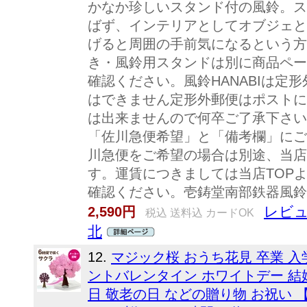
かなか珍しいスタンド付の風鈴。ス
ばず、インテリアとしてオブジェと
げると周囲の手前気になるという方
き・風鈴用スタンドは別に商品ペー
確認ください。風鈴HANABIは定
はできません定形外郵便はポストに
は出来ませんので何卒ご了承下さい
「佐川急便希望」と「備考欄」にご
川急便をご希望の場合は別途、当店
す。運賃につきましては当店TOP
確認ください。壱鋳堂南部鉄器風鈴H
レビュ
2,590円
税込 送料込 カードOK
北
12.
マジック桜 おうち花見 卒業 入
ントバレンタイン ホワイトデー 結婚
日 敬老の日 などの贈り物 お祝