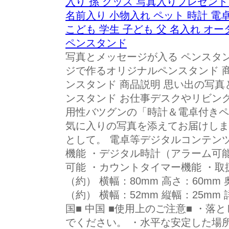
入り 孫 グッズ 写真入りプレゼント
名前入り 小物入れ ペット 時計 電
こども 学生 子ども 父 名入れ オ
ペンスタンド
写真とメッセージが入る ペンスタ
ジで作るオリジナルペンスタンド 商
ンスタンド 商品説明 思い出の写
ンスタンド お仕事デスクやリビン
用性バツグンの「時計＆電卓付きペ
気に入りの写真を添えてお届けします
として。 電卓等デジタルコンテン
機能 ・デジタル時計（アラーム可能
可能 ・カウントタイマー機能 ・取
（約） 横幅：80mm 高さ：60mm
（約） 横幅：52mm 縦幅：25mm 
国■ 中国 ■使用上のご注意■ ・
でください。 ・水平な安定した場