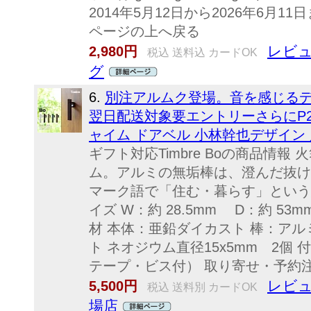
2014年5月12日から2026年6月
ページの上へ戻る
レビュ
2,980円
税込 送料込 カードOK
グ
6.
別注アルムク登場。音を感じるデ
翌日配送対象要エントリーさらにP2】T
ャイム ドアベル 小林幹也デザイン
ギフト対応Timbre Boの商品情
ム。アルミの無垢棒は、澄んだ抜けの
マーク語で「住む・暮らす」という意味
イズ W：約 28.5mm D：約 53mm 
材 本体：亜鉛ダイカスト 棒：アル
ト ネオジウム直径15x5mm 2個
テープ・ビス付） 取り寄せ・予約注
レビュ
5,500円
税込 送料別 カードOK
場店