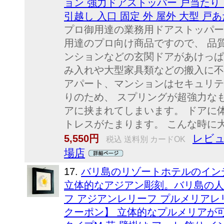
ョン 強力ドアストッパー 戸当たり 
引越し 入口 固定 外 屋外 大型 戸
プロ御用達の業務用ドアストッパー
用達のプロ向け商品ですので、 品
ンションなどの玄関ドアがあけっぱ
み入れや大型家具類などの搬入に不
アパート、マンションはセキュリテ
りのため、 スプリングが超強力な
アに挟まれてしまいます。 ドアに
トレスがたまります。 こんな時に大
レビュ
5,550円
税込 送料別 カードOK
場店
17.
バリ島のリゾートホテルのイン
立体的なアジアン彫刻。バリ島の人
フ アジアンレリーフ プルメリアレリ
クーポン】 立体的なプルメリアが