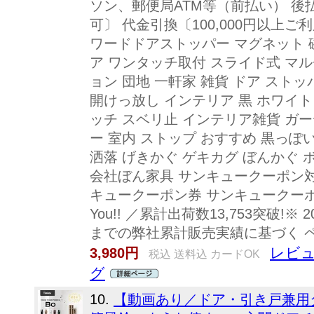
ソン、郵便局ATM等（前払い） 後払
可〕 代金引換〔100,000円以上
ワードドアストッパー マグネット 
ア ワンタッチ取付 スライド式 マル
ョン 団地 一軒家 雑貨 ドア スト
開けっ放し インテリア 黒 ホワイト
ッチ スベリ止 インテリア雑貨 ガ
ー 室内 ストップ おすすめ 黒っぽ
洒落 げきかぐ ゲキカグ ぼんかぐ 
会社ぼん家具 サンキュークーポン対
キュークーポン券 サンキュークーポン付 ge
You!! ／累計出荷数13,753突破!※ 
までの弊社累計販売実績に基づく 
レビュ
3,980円
税込 送料込 カードOK
グ
10.
【動画あり／ドア・引き戸兼用