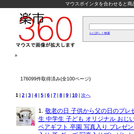
マウスポインタを合わせると商
らに詳しく検索
»
176099件取得済み(全100ページ)
1
|
2
|
3
|
4
|
5
|
6
|
7
|
8
|
9
|
10
|
次へ
1.
敬老の日 子供から父の日のプレゼン
生 中学生 子ども オリジナル おじ
ペアギフト 卒園 写真入り プレゼント