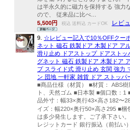
は半永久的に磁力を保持する 強力
ので、 従来品に比べ...
レビュ
5,500円
税込 送料込 カードOK
9.
☆レビュー記入で10％OFFクー
ネット 磁石 鉄製ドア 木製ドア ア
滑り止め ドアストップ ドアストッ
グネット 磁石 鉄製ドア 木製ドア 
プ スライド式 滑り止め 玄関 強力
ン 団地 一軒家 雑貨 ドア ストッパ
■商品仕様（材質） ■材質： AB
ト、天然ゴム ■日本製 ■個口数：1
品外寸：幅33×奥行43×高さ182〜28
イズ：幅220×奥行50×高さ295 ■
は多少発生します。ご了承下さい。 
レジットカード 銀行振込（前払い）