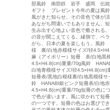
部風鈴 南部鉄 岩手 盛岡 伝
ギフト プレゼント今年の夏は風鈴
風がきた知らせ。その音色で体が涼
あながち間違いでもありません。短
生み出す心地よい音色で癒される。
の音が聞こえてくる。縁側で、ベラ
がら、日本の夏を楽しもう。風鈴 H
様 裏/白地赤模様サイズ/径4.5×H4.8
麻（アイボリー）短冊 表/白地黒模
4.5×H4.8(cm)重量/70g風鈴 H
白地青模様サイズ/径4.5×H4.8(cm
短冊表/黒地白模様裏/白地黒模様サイズ/径
鈴 HANABI銀ピンク短冊表/白地
4.5×H4.8(cm)重量/70g短冊の
で色が違います。風に吹かれて短冊
の一つです。短冊の色はお選びでき
当ての風鈴本体の短冊の色を今一度