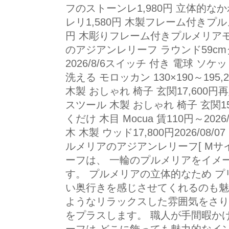
フのストーンレ1,980円 立体的な
レリ1,580円 木製フレーム付きプル
円 木彫りフレーム付きプルメリアモチ
のアジアンレリーフ ラウンド59cm
2026/8/6スイッチ 付き 電球 ソケット 
洗える モロッカン 130×190～195,2
木製 おしゃれ 椅子 玄関17,600円再
スツール 木製 おしゃれ 椅子 玄関15,
くだけ 木目 Mocua 賃110円～202
木 木製 ウッド17,800円2026/0
ルメリアのアジアンレリーフ[ Mサ
ーフは、 一輪のプルメリアをイメ
す。 プルメリアの立体的なため 
い奥行きを感じさせてくれるのも魅
ようなリラックスした雰囲気をさり
をプラスします。 職人が手間暇か