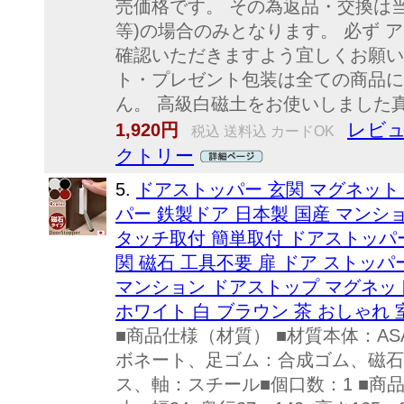
売価格です。 その為返品・交換は
等)の場合のみとなります。 必ず 
確認いただきますよう宜しくお願い
ト・プレゼント包装は全ての商品に
ん。 高級白磁土をお使いしました真っ
レビュ
1,920円
税込 送料込 カードOK
クトリー
5.
ドアストッパー 玄関 マグネット 
パー 鉄製ドア 日本製 国産 マンシ
タッチ取付 簡単取付 ドアストッパ
関 磁石 工具不要 扉 ドア ストッパ
マンション ドアストップ マグネット
ホワイト 白 ブラウン 茶 おしゃれ 
■商品仕様（材質） ■材質本体：A
ボネート、足ゴム：合成ゴム、磁石
ス、軸：スチール■個口数：1 ■商