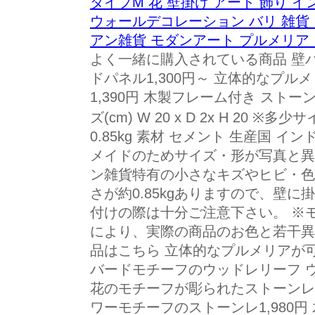
タイプM 花 壁掛け アート 飾り イ
ウォールデコレーション バリ 雑貨
アン雑貨 モダンアート プルメリア レ
よく一緒に購入されている商品 壁パ
ドパネル1,300円～ 立体的なプ
1,390円 木製フレーム付き ストーン
ズ(cm) W 20 x D 2x H 20 
0.85kg 素材 セメント 生産国 
メイドのためサイズ・形が写真と異
ン雑貨特有の小さなキズやヒビ・色
さが約0.85kgありますので、壁
付けの際は十分ご注意下さい。 ※
により、実際の商品のお色と若干異
品はこちら 立体的なプルメリアが可愛
バードモチーフのウッドレリーフ ウッ
花のモチーフが彫られたストーンレリ
ワーモチーフのストーンレ1,980