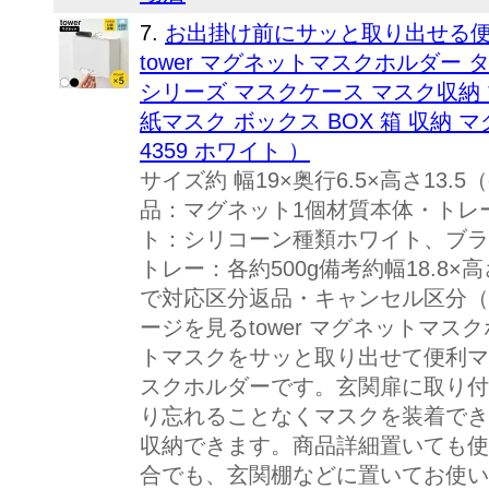
7.
お出掛け前にサッと取り出せる便
tower マグネットマスクホルダー タワー
シリーズ マスクケース マスク収納
紙マスク ボックス BOX 箱 収納 マ
4359 ホワイト ）
サイズ約 幅19×奥行6.5×高さ13.5
品：マグネット1個材質本体・トレ
ト：シリコーン種類ホワイト、ブラ
トレー：各約500g備考約幅18.8×
で対応区分返品・キャンセル区分（
ージを見るtower マグネットマス
トマスクをサッと取り出せて便利マ
スクホルダーです。玄関扉に取り付
り忘れることなくマスクを装着でき
収納できます。商品詳細置いても使
合でも、玄関棚などに置いてお使い