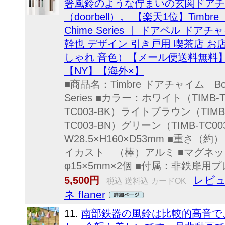
箸風鈴のような佇まいの玄関ドアチ
（doorbell）。 【楽天1位】Timbr
Chime Series ｜ ドアベル ド
幹也 デザイン 引き戸用 喫茶店 お
しゃれ 音色）【メール便送料無料】
【NY】【海外×】
■商品名：Timbre ドアチャイム Bo（棒）
Series ■カラー：ホワイト（TIMB-
TC003-BK）ライトブラウン（TIMB-
TC003-BN）グリーン（TIMB-TC
W28.5×H160×D53mm ■重さ（
イカスト （棒）アルミ ■マグネ
φ15×5mm×2個 ■付属：非鉄扉用プレ
レビュ
5,500円
税込 送料込 カードOK
ネ flaner
11.
南部鉄器の風鈴は比較的高音で