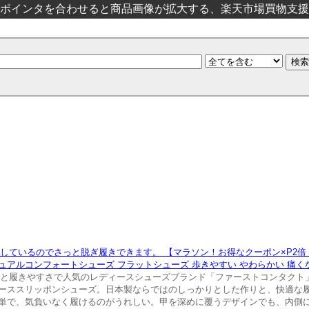
ポインタを合わせると商品画像が拡大する、楽天市場買物支援
るのでさっと脱ぎ履きできます。 【マラソン！お得なクーポン×P2倍！】 Fir
ルコンフォートシューズ フラットシューズ 歩きやすい やわらかい 痛くない 
インと履きやすさで人気のレディースシューズブランド「ファーストコンタク
ーススリッポンシューズ。日本製ならではのしっかりとした作りと、快適な
単で、気負いなく履けるのがうれしい。甲を深めに覆うデザインでも、内側