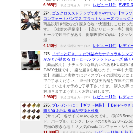
6,985円
レビュー11件
EVER R
税込 送料込 カードOK
274.
ゴムクロスストラップで歩きやすい♪ 【マラソン！
コンフォートパンプス フラットシューズ ウェッジ クッシ
商品説明 (特徴など) 履き心地・快適性にこだわ
す。 【抜群の満足度】・【高いリピーター率】機
ヒールで屈曲性があり、衝撃吸収性の高い【クッシ
湿・...
4,140円
レビュー11件
レディース
税込 送料込 カードOK
275.
「ずっと好き。」だけ詰めたナチュラルシンプル
かかとが踏める ローヒール フラットシューズ 痛くない
【商品悦明】 ナチュラルな風合いのあるPU素材
2WAY仕様です。 楽な履き心地なので、一年中大活躍♪
意】 画面上と実物ではディスプレイの環境などに
でご了承ください。 ※当社では実店舗と在庫の共
てしまいますが予めご了承下さいませ。 購入の際
解頂きますよう宜しくお願い致します。
2,980円
レビュー11件
レディース
税込 送料込 カードOK
276.
プレゼントに！【ギフト包装】【 Belle〜やさ
贈り物 お祝い※返品交換不可※
【サイズ】 各サイズやや小さめです。 (例)23.5
ド、パープル、ピンク、レッドの全8色 22.0〜25.5cm
究極の履き心地！ 大人気のsofaコンフォートシリ
11,000円
レビュー11件
伝統工
税込 送料込 カードOK