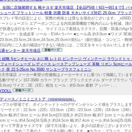
扱！ 全国に店舗展開する 靴チヨダ 楽天市場店 【全品P5倍！6日〜9日まで】
ジュアルシューズ フラットソール 軽量 抗菌 防臭 大きいサイズ対応 25.0cm ブラック
レイ等の設定により、実際の色味とは異なる場合がございます。_x000D_ ■品
ォートシューズ☆ エアーポンプによる内気循環機能で靴内のムレを軽減、踵
ルで快適な歩行をサポート。 サイドゴムで着脱もラクラク。抗菌・防臭のAg+
パー：合成皮革 ソール：EVA+ラバー ■ヒール高 約3.0cm ■ワイズ 3E
,23.0cm,23.5cm,24.0cm,24.5cm,25.0cm※前払い（銀行振込・コ
7日以内にご入金の確認ができない場合には、ご注文をキャンセルいたします
流通センター 楽天市場店
靴 紐靴 5センチヒール おじ靴 レトロ ビンテージ ヴィンテージ ラウンドト
ックスフォードシューズ レディース レースアップシューズ 革靴 リボン 5cmヒー
 22.5-25cm No.3580 サンエープラスフェミニン
 楽天市場店 メーカー希望小売価格はメーカーサイトに基づいて掲載していますDETAIL
品番/デザイン 157-3580 カラー ブラック ブラックエナメル ダークブラウン ワイン
.5cm) 40(25.0cm) ワイズ：2E（EE）相当 ヒール：約5.0cm 素材 アッパー：...
YDOLL
ース／ミニミニストア（miniministore）
ュールパンプスが登場です。ポインテッドトゥのデザインがトレンド感をプラスし
.5cm（225）/23.0cm（230）/23.5cm（235）/24.0cm（240）/24
約7.0cm ヒール:約4.5cm[23.0]長さ:約23.0cm 幅:約7.1cm ヒール:約4.5
.3cm ヒール:約4.5cm[24.5]長さ:約24.5cm 幅:約7.4cm ヒール:約4.5cm[25.0]
国：中国※すべて平置きサイズです（採寸方法違いより、多少の誤差がございます
います。予めご了承の上、ご注文お願い致します。■カラー：ブラック、アイ