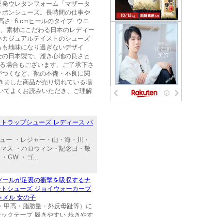
反発ウレタンフォーム「マザータ
ッポンシューズ。長時間の仕事や
: 6 cmヒールのタイプ: ウエ
と品質、素材にこだわる日本のレディー
いカジュアルテイストのシューズ
らも地味になり過ぎないデザイ
全の日本製で、履き心地の良さと
える場合もございます。ご了承下さ
がつくなど、靴の不備・不良に関
きました商品が売り切れている場
いてよくお読みいただき、ご理解
y ストラップシューズ レディース パ
ュー ・レジャー・山・海・川・
マス ・ハロウィン・記念日・敬
GW ・ゴ...
インソールが足裏の衝撃を吸収するナ
ォートシューズ ジョイウォーカープ
キャメル 女の子
・甲高・脂肪量・外反母趾等）に
マジックテープ 履きやすい 歩きやす