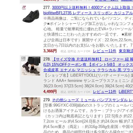
277.
3000円以上送料無料！4000アイテム以上取
biofitterBFL2735 レディース スリッポン カ
※商品画像は、ご覧になられているパソコン、ディスプ
ク■ポイントシャーリング加工がおしゃれなコンフ
心地。 軽量で耐摩耗性に優れたEVA+ラバーソー
と快適性にこだわったおすすめの一足です。 ■素材 アッ
よび企画は日本です）展開サイズ : 22.0cm,22.5cm
文日から7日以内のお支払いをお願いいたします。
3,366円
レビュー11件
東京靴
税込 送料込 カードOK
278.
【サイズ交換 片道送料無料】 ローファー 紐 
(LD) 15%OFFクーポン有 【ポイント5倍】 オ
合成皮革 エナメル マニッシュ クラシカル 黒 ブラック 茶
【ショップ名】LiBERTYDOLL(リバティードール)
ランド AAA+ feminine サンエープラスフェミニン 
36(23.0cm) 37(23.5cm) 38(24.0cm) 39(24
4,499円
レビュー11件
LiBERT
税込 送料別 カードOK
279.
その他シューズ ミュール パンプスサンダル レディ
[型番:99GYXC-039]細めのストラップのミ
けるお洒落アイテムです。カラー：ブラック/アイボリーサイズ：22
（カッコ内は靴底表記となります）[22.5]長さ:約22.5cm 幅:
7.2cm ヒール:約4.5cm[24.0]長さ:約24.0cm 幅:約7
約4.5cm重さ（両足）：約316g-358g生産
品のため、商品の細部仕様は多少異なる場合がござ