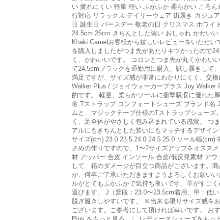
い 疲れにくい 軽量 軽い ふかふか 柔らかい ころ
行対応 リラックス デイリーウェア 街履き カジュア
日 誕生日 バースデー 敬老の日 クリスマス ホワイトデー 
24.5cm 25cm きちんとした装い おしゃれ かわ
Khaki Camelお客様から嬉しいレビューをいただ
を購入しましたがつま先があたりキツかったので2
く、かわいいです。 コロンとつま先が丸くかわいいので
て24.5cmブラックを通勤用に購入。試し履きし
満足ですが、サイズ感が非常にわかりにくく、交換
Walker Plus / ジョイウォーカープラス Jo
的です。 軽量、柔らかソールに衝撃吸収に優れた
名 Tストラップ コンフォートシューズ ブランド名 Joy
ムと、マジックテープ仕様のTストラップシューズ
く、足全体がやさしく包み込まれている感覚。 つ
アルにもきちんとした装いにもマッチするデザインです♪ カラー展開 
サイズ(cm) 23.0 23.5 24.0 24.5 25.0 ソール幅(cm) 
さめの作りですので、1〜2サイズアップをオスス
材 アッパー:合皮 インソール:合皮/低反発素材 ア
して 箱のダメージが目立つ商品がございます。商
が、何卒ご了承いただきますようよろしくお願いいたしま
ルがとてもふかふかで気持ち良いです。革がすごく
選びます。 J（普段：23.0〜23.5cm着用、甲：
脱ぎ履きしやすいです。 ※出来る限りサイズ感を
ございます。ご参考にして頂ければ幸いです。 おすすめスリッポンシューズ
Plus をもっと見る 〉 レディースシューズをもっ