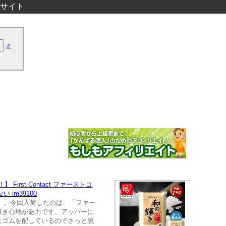
サイト
さ
st Contact ファーストコ
im39100
ト」。今回入荷したのは、「ファー
履き心地が魅力です。アッパーに
にゴムを配しているのでさっと脱