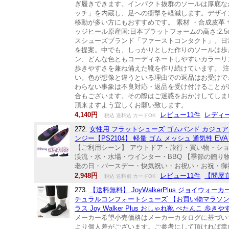
ぎ履きできます。インパクト抜群のソールは厚底な
ッチ」を内蔵し、足への衝撃を軽減します。デザイ
移動が多い方にもおすすめです。 素材 ・合成皮革 サ
ッジヒール原産国:日本プラットフォームの高さ:2.5c
スシューズブランド「ファーストコンタクト」。日
を提案。中でも、しっかりとした作りのソールは歩
ン、どんな色ともコーディネートしやすいカラーリ
歩きやすさを兼ね備えた靴を作り続けています。 
い。色が想像と違うといる理由での返品はお受けで
わらない事象は不良対応・返品を受け付けることが
合もございます。その際はご迷惑をおかけしてしま
頂来ますよう宜しくお願い致します。
4,140円
レビュー11件
レディース
税込 送料込 カードOK
272.
女性用 フラットシューズ ゴムバンド カジュアル 
ンジー【PS2104】 軽量 ゴム メッシュ 通気性 EVAソ
【ご利用シーン】 アウトドア・旅行・買い物・シ
渓流・水・水場・ウインター・BBQ 【季節の贈り
老の日・バースデー・快気祝い・お祝い・お祝・御祝 ・御
2,948円
レビュー11件
【問屋
税込 送料別 カードOK
273.
【送料無料】 JoyWalkerPlus ジョイ
チュラルコンフォートシューズ 【お買い物マラソン 
ラス Joy Walker Plus おしゃれ靴 ぺたんこ 
メーカー希望小売価格はメーカーカタログに基づい
より個人差がございます。ご参考にして頂ければ幸いです