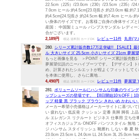
22.5cm（225）/23.0cm（230）/23.5cm（235）
7.0cm ヒール:約4.5cm[23.0]長さ:約23.0cm 幅:約7
約4.5cm[24.5]長さ:約24.5cm 幅:約7.4cm
い身体のサイズです。お客様ご自身の身体サイズと比較
産国： 中国製ミュール パンプスサンダル レディース
合がございます。
2,189円
レビュー11件
丸井(マ
税込 送料別 カードOK
280.
シリーズ累計販売数17万足突破!! 【SALE】最
ル 大きいサイズ 25.5cm 小さいサイズ 21cm 夢
もっと画像を見る ＞POINT シリーズ累計販売数
夢展望伝説のニーハイブーツです。【デザイン】ト
め、計算されたシルエットが程よくフィットしてく
を本体に使用し、さらに裏地...
4,490円
レビュー11件
夢展望 
税込 送料別 カードOK
281.
ボリュームソールにハンサムな印象のウイン
ップシューズの登場です。 【8日開始10％OFF｜1
ップ 軽量 黒 ブラック ブラウン きれいめ かわい
メーカー希望小売価格はメーカーサイトに基づいて掲載し
い 疲れない 低反発 クッション 定番 美脚 脚長 上
ル エレガンス リクルート ビジネス 仕事用 立ち仕
オフィスカジュアル ONOFF パンツスタイル 無地
ジ ハンサム スタイリッシュ 靴擦れ しない 春 夏 秋 冬
23.0cm 23.5cm L 24.0cm LL 24.5cm