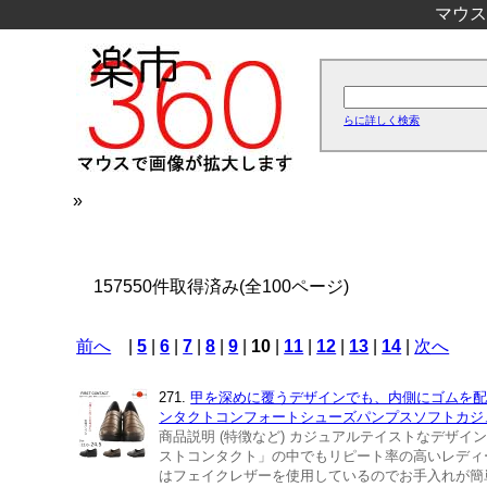
マウス
らに詳しく検索
»
157550件取得済み(全100ページ)
前へ
|
5
|
6
|
7
|
8
|
9
|
10
|
11
|
12
|
13
|
14
|
次へ
271.
甲を深めに覆うデザインでも、内側にゴムを配してい
ンタクトコンフォートシューズパンプスソフトカジュア
商品説明 (特徴など) カジュアルテイストなデザ
ストコンタクト」の中でもリピート率の高いレディ
はフェイクレザーを使用しているのでお手入れが簡