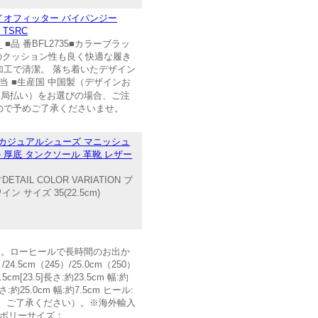
バイオフィッター バイパンジー
 TSRC
 番BFL2735■カラーブラッ
のクッション性も良く快適な履き
加工で清潔。 落ち着いたデザイン
相当 ■生産国 中国製（デザインお
ンビニ・郵便局払い）をお選びの場合、ご注
ので予めご了承くださいませ。
ゥ カジュアルシューズ マニッシュ
ル 厚底 タンクソール 革靴 レザー
 COLOR VARIATION ブ
 サイズ 35(22.5cm)
ます。ローヒールで長時間のお出か
.5cm（245）/25.0cm（250）
cm[23.5]長さ:約23.5cm 幅:約
長さ:約25.0cm 幅:約7.5cm ヒール:
ので、ご了承ください）。※海外輸入
ボリーサイズ：