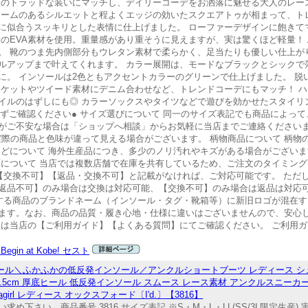
秋のトラッドな装いにマッチし、デイリーコーデをお洒落に魅せる大人のレー
ュームのあるシルエットと程よくエッジの効いたスクエアトゥが相まって、ト
に似合うスッキリとした表情に仕上げました。 ローファーデザインに飽きて
量のEVA素材を使用。重量感があり重そうに見えますが、実は驚くほど軽量！
 靴のつま先内側部分もウレタン素材で柔らかく、足当たりも優しい仕上がり
ルアップまで叶えてくれます。 カラー展開は、モードなブラックとシックで
に。 インソールは2色ともアクセントカラーのグリーンで仕上げました。 脱
ャケットやツイード素材にデニム合わせなど、トレンドコーデにもマッチ！ 
イルのはずしにも◎ カラーソックスやタイツなどで遊びを効かせたスタイリ
必ずご確認ください● サイズ選びについて 同一のサイズ表記でも商品によっ
がご不安な場合は「ショップへ相談」からお気軽に当店までご連絡くださいま
実際の商品と色味が違って見える場合がございます。 柄物商品について 柄物
などについて 海外生産品につき、多少のノリ汚れやキズがある場合がござい
庫について 当店では複数店舗で在庫を共有しているため、ご注文のタイミン
】【交換不可】【返品・交換不可】と記載がなければ、ご対応可能です。 ただ
返品不可】のみ場合は交換は対応可能、【交換不可】のみ場合は返品は対応可
けする商品のブランドネーム（インソール・タグ・靴箱等）に新旧ロゴが混在
ます。なお、商品の品質・履き心地・仕様に違いはございませんので、安心
は当店の【ご利用ガイド】【よくある質問】にてご確認ください。 ご利用ガイ
Begin at Kobe! セスト
cmヒール＼ふかふかの低反発インソール／アンクルショートブーツ レディース 
5cm 厚底ヒール 低反発インソール スムース レース素材 アンクルスニーカー
girl レディース オックスフォード〔I'd.〕【3816】
下さい。商品番号 3816 サイズ表記 ※S・M・L・LL(SS/3L限定生産)