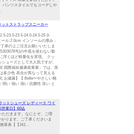
ら、パンツスタイルでもコーデしや
.
グネットストラップスニーカー
5-24.0-24.5-25.0-
ル:2.0cm インソールの厚み：
す。ご了承の上ご注文お願いいたしま
03078号)の中底を使わない製
に浮くほど軽量化を実現。 クッ
ルシューズとして大人気ですが、
回 国際福祉健康産業展」では、医
では多少色 具合が異なって見える
お歳暮】【 Belle〜やさしい靴
 弱い 強い 強い 抗菌性 良い と
ラットシューズ レディース ワイ
1-5営業日】60込
いただきます。なにとぞ、ご理
かかります。ご了承くださいま
算表【【161...