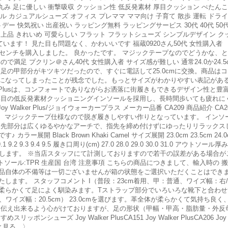
ん丸み 足に優しい 衝撃吸収 クッション性 低反発素材 厚目クッション ぺたん
ル カジュアルシューズ オフィス プレママ ママ向け 子育て 散歩 運転 ドライ
快気祝い 出産祝い ラッピング無料 ラッピングサービス 30代 40代 50代 60代 
いい 上品 きれいめ 可愛らしい フラット フラットシューズ シンプルデザイン クッショ
いています！ 見た目も問題なく、かわいいです 福蔵0920さん50代 女性購入者
4センチを購入しました。 良かったです。 マジックテープなのでどうかな、
満足 プクリン＠さん40代 女性購入者 サイズ感が難しい 通常24.0か24.
て、足の甲部分がキツキツだったので、すぐに電話して25.0cmに交換。商品
になってしまったことが残念でした。もっとサイズがわかりやすい表記がある
y Walker Plusは、コンフォートでありながらお洒落に街履きもできるデザイン
厚目の低反発素材クッショニングインソールを採用し、長時間歩いても疲れに
 Walker Plus/ジョイウォーカープラス メーカー品番 CA209 商品紹介 
。 マジックテープ仕様なので脱ぎ履きしやすい作りとなっています。 インソ
ま先部分は広くゆるやかなアーチで、指先を締め付けずにゆったりリラックス
Black Brown Khaki Camel サイズ展開 23.0cm 23.5cm 24.0cm
9.1 9.2 9.3 9.4 9.5 履き口周り(cm) 27.0 28.0 29.0 30.0 31.0 アウトソール厚み最
メします。 ※当店スタッフにて計測しておりますので若干の誤差がある場合が
ウトソール:TPR 生産国 台湾 注意事項 こちらの商品につきまして、輸入時の
品自体の不備等は一切ございませんが箱の状態をご選択いただくことはでき
す。 スタッフコメント I（普段：23cm着用、甲：普通、ワイズ幅：右/22.5
柔らかくて足によく馴染みます。Tストラップ部分でいろいろな靴下と合わせて
低い、ワイズ幅：20.5cm） 23.0cmを選びます。革全体が柔らかくて気持ち
お伝え出来るよう心がけておりますが、足の形状（甲幅・甲高・脂肪量・外反
 Joy Walker PlusCA151 Joy Walker PlusCA206 Joy Walke
と見る 〉