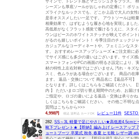
ザインで、トレンド感とマニッシュさをプラス。 
シーズンも厚底ソールがおしゃれの定番に！ ボリ
ズライクなルックスでも、どこか上品で大人の女性
是非オススメしたい一足です。 アウトソールは軽
相乗効果で、はずむような履き心地を実現しました。
高低差がなくフラット感覚で履けるうえに、スタイ
ウンはピースのホワイトステッチが映えてポイント
がるのも嬉しいポイント！ 今季注目のチェックジ
カジュアルなコーディネートや、フェミニンなスタ
す。 おすすめレースアップシューズ ●ご注文前に
でサイズ感にも多少の違いはございます。サイズ感
スマートフォンやPCの画面の明るさ設定により、
材の特性上左右対称ではございません 汚れ・キズ
スミ、色ムラがある場合がございます。 商品の在
ます。 返品・交換について 商品名に【返品不可
となります。詳しくはこちらをご確認ください。【
内 】 ただいまロゴ切り替え期間中のため、お届
ご指定や、ロゴの違いによる返品・交換は承りかね
しくはこちらをご確認ください。 その他ご不明な点
質問はこちらから>>>
4,998円
レビュー11件
SESTO 
税込 送料込 カードOK
282.
SS～3L 軽量で足にやさしい★高低差4.5
靴下プレゼント★【即納】編み上げ レースアップ 7.
ョートブーツ 卒業式 秋冬 春夏 ヒモ靴 レザー調 atta
真心こめて梱包します。【即日出荷】安心してお買い求め