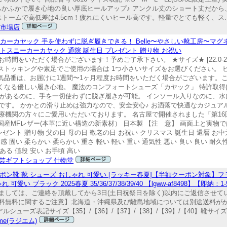
がふかふかで履き心地の良い厚底ヒールアップ♪ アンクル丈のショート丈だか
のストームで高低差は4.5cm！疲れにくいヒール高です。軽量でとても軽く、ス..
楽天市場店
ーカヤック 手を使わずに脱ぎ履きできる！ Belle〜やさしい靴工房〜マ
ートスニーカーカヤック 通院 誕生日 プレゼント 贈り物 お祝い
く場合がございます！予めご了承下さい。 ★サイズ★ [22.0-22.5-23.0-23.
のストッキングや素足でご使用の場合は 1つ小さいサイズをお選びください。 ヒー
ルオリジナル人気品番は、お届けに1週間〜1ヶ月程度お時間をいただく場合がございま
なる優しい履き心地。 魔法のコンフォートシューズ「カヤック」 特許取得(53
プがあるのに、手を一切使わずに脱ぎ履きが可能。 インソール入りなのに、水
です。 かかとの滑り止めは強力なので、安全安心♪ お洒落で快適なカジュア
療機関の方々にご愛用いただいております。 名古屋で開催されました「第16
国産MFレザー(本革に近い構造の新素材） 日本製 【注 意】 画面上と実物
ント 贈り物 父の日 母の日 敬老の日 お祝い クリスマス 誕生日 還暦 お中元 
感 固い 柔らかい 柔らかい 重さ 軽い 軽い 重い 通気性 悪い 良い 良い 耐久性
ある 値段 安い お手頃 高い
芸ギフトショップ 什物堂
ボン靴 靴 シューズ おしゃれ 可愛い [ラッキー春夏]【半額クーポン対象】フ
 ブラック 2025春夏 35/36/37/38/39/40 【lgww-af8498】【即納：
ましては、ご連絡を頂戴してから3日(土日祝祭日を除く)以内にご返信させて
料無料に関するご注意】北海道・沖縄県及び離島地域については別途送料が
アルシューズ表記サイズ【35】/【36】/【37】/【38】/【39】/【40】靴サイズ換
mme(ラジエム)