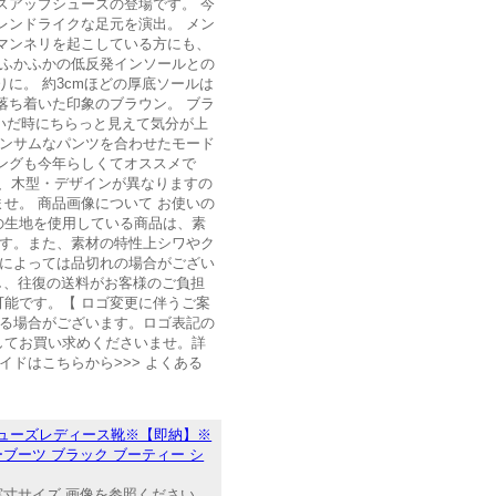
スアップシューズの登場です。 今
レンドライクな足元を演出。 メン
マンネリを起こしている方にも、
 ふかふかの低反発インソールとの
に。 約3cmほどの厚底ソールは
落ち着いた印象のブラウン。 ブラ
いだ時にちらっと見えて気分が上
ハンサムなパンツを合わせたモード
ングも今年らしくてオススメで
て、木型・デザインが異なりますの
せ。 商品画像について お使いの
の生地を使用している商品は、素
ます。また、素材の特性上シワやク
グによっては品切れの場合がござい
し、往復の送料がお客様のご負担
能です。【 ロゴ変更に伴うご案
する場合がございます。ロゴ表記の
してお買い求めくださいませ。詳
ドはこちらから>>> よくある
シューズレディース靴※【即納】※
ブーツ ブラック ブーティー シ
 実寸サイズ 画像を参照ください。