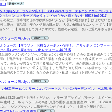
ICH
お得なクーポン×P2倍！】 First Contact ファーストコンタクト コン
ョン ストラップ 歩きやすい やわらかい 痛くないim39627 im39617
ったその靴は、長時間の仕事や移動が多い人など【靴の履き疲れ】は仕方ない
能性に優れ、高品質、安心と信頼の日本製。 人気の秘密はなんといっても【履
ョンソール】を使用しておりますので、抜群の安定感。 臭いと湿気をさらさ
シューズ 靴 clytie
シューズ 【マラソン！お得なクーポン×P2倍！】 スリッポン コンフォートシ
 柔らかい 履きやすい 靴 レディース 44-9715
に低反発ウレタンのインソールで疲れにくい履き心地！ かかと部分を踏みつけ
 【商品仕様・詳細】 44-9715 素材：合成皮革 ソール：合成底 ヒールの高さ
よって、色合いが異なって見える場合がございます。 色が想像と違うという
有をしておりますのでご注文を頂きました商品が売り切れている場合もござい
は返品時のトラブルを避けるため必ず決済・配送・返品（お買い物ガイド）に
シューズ 靴 clytie
しい靴工房〜 sofaシリーズコンフォートスリッポンガーデン ベル ベル靴 神戸
cmの靴は23.25cm程とお考えください。 カラー 適応サイズ ブラック、ネイ
 素材 ヒール インソールの高さ 片足の重さ 生産国 国産MFレザー 3.3cm 0.8cm
ーズに、 シンプルなバレエ風デザインができました。 すぽっと履けて気...
芸ギフトショップ 什物堂