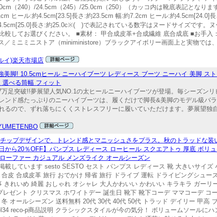
/24.0cm（240）/24.5cm（245）/25.0cm（250）（カッコ内は靴底表記となります）
.1cm ヒール:約4.5cm[23.5]長さ:約23.5cm 幅:約7.2cm ヒール:約4.5cm[24.0]
 ヒール:約4.5cm[25.0]長さ:約25.0c※( )で表記されている数字はヌードサイ
してお選びください。 ■素材： 甲合成皮革+合成繊維 底合成底 ■お手入：
／ミニミニストア（miniministore）ブラックアイボリー画面上と実物で
ルイ)楽天市場店
強美脚! 10.5cmヒール ニーハイブーツ レディース ブーツ ニーハイ 美脚 ス
展望 選べる筒幅 フィット
17万足突破!!夢展望人気NO.1の太ヒールニーハイブーツが登場。毎シーズ
レンド感たっぷりのニーハイブーツは、履くだけで脚長&美脚のモデル級バ
れるので、ずれ落ちにくくストレスフリーに履いていただけます。夢展望独
YUMETENBO
グチップデザインで、トレンド感とマニッシュさをプラス。秋のトラッドな装
0日から20％OFF】パンプス レディース ローヒール スクエアトゥ 厚底 ボリ
い ローファー カジュアル メンズライク オールシーズン
ています sesto SESTO セスト パンプス レディース 靴 大きいサイズ
品 合皮 合成皮革 旅行 おでかけ 帰省 旅行 ドライブ 運転 ドライビングシュー
事 きれいめ 綺麗 おしゃれ オシャレ 大人かわいい かわいい キラキラ ガーリ
 プレゼント クリスマス ホワイトデー 誕生日 靴下 靴下コーデ ママコーデ コ
 オールシーズン 送料無料 20代 30代 40代 50代 トラッド デイリー 甲高 ブラ
 3L 25.0cm heel34 reco-p商品説明 クラシックスタイルが今の気分！ ボリュー