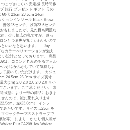
こ つまづきにくい 安定感 長時間歩
ブ 旅行 プレゼント ギフト 母の
23cm 23.5cm 24cm
ンインソール Black Brown
 普段23センチ、以前23.5センチ
とおもしましたが、見た目も問題な
5cm、少し幅広の私ですが、迷っ
はコロンとつま先が丸くかわいいので
といいなと思います。 Joy
性と豊富なカラーべりエーションが魅力
くい設計となっております。 商品
CA209は、コロンと丸みのあるフォル
ールがふかふかしていて気持ちよ
して履いていただけます。 カジュ
 24.5cm 25.0cm サイズ実寸
大(cm) 2.0 2.0 2.0 2.0 2.0 ※小
ございます。ご了承ください。 素
 搬送状態により一部の商品におきま
ませんので、誠に恐れ入ります
cm、左/23.0cm） インソー
みたいです。サイズは23cmを
良く、マジックテープのストラップで
母趾等） により、かなり個人差が
r PlusCA208 Joy Walker