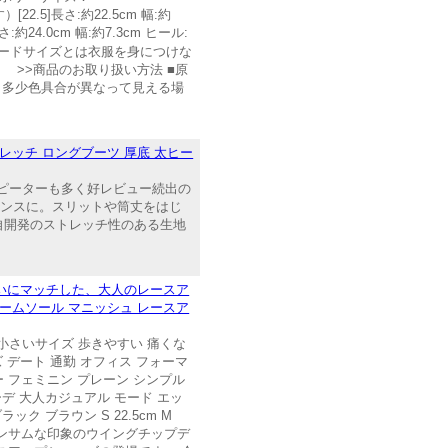
[22.5]長さ:約22.5cm 幅:約
長さ:約24.0cm 幅:約7.3cm ヒール:
ズです。ヌードサイズとは衣服を身につけな
 >>商品のお取り扱い方法 ■原
は、多少色具合が異なって見える場
トレッチ ロングブーツ 厚底 太ヒー
ンリピーターも多く好レビュー続出の
ランスに。スリットや筒丈をはじ
自開発のストレッチ性のある生地
いにマッチした、大人のレースア
ュームソール マニッシュ レースア
 小さいサイズ 歩きやすい 痛くな
ズ デート 通勤 オフィス フォーマ
ー フェミニン プレーン シンプル
ーデ 大人カジュアル モード エッ
ック ブラウン S 22.5cm M
ムソールにハンサムな印象のウイングチップデ