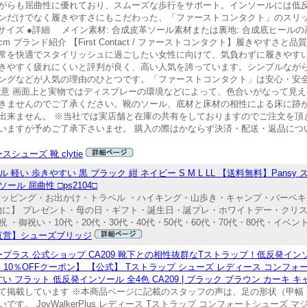
がらも屈曲性に優れており、スムーズな歩行をサポート。インソールには低
ンだけでなく履きやすさにもこだわった、「ファーストコンタクト」のスリ
イズ ●詳細 メイン素材: 合成皮革ソール素材または裏地: 合成底ヒールの高さ
m ブランド紹介 【First Contact / ファーストコンタクト】履きやすさ
常を快適でスタイリッシュに過ごしたい女性に向けて、気負わずに履きやす
きやすく疲れにくいと評判が良く、高い人気を誇っています。シンプルなが
ングなどが人気の理由のひとつです。「ファーストコンタクト」は安心・安
注意 画面上と実物ではディスプレーの環境などによって、色合いがなって見
きませんのでご了承ください。靴のソール、底材と床材の相性による床に跡
出来ません。 ※当社では実店舗と在庫の共有をしておりますのでご注文を頂
いますが予めご了承下さいませ。 購入の際はかならず決済・配送・返品につ
シューズ 靴 clytie
軽い 歩きやすい 黒 ブラック 紺 ネイビー S M L LL 【送料無料】Pans
ール 屈曲性 □ps2104□
ョッピング・お出かけ・トラベル ・ハイキング・山歩き・キャンプ・バーベキ
物に】 プレゼント・母の日・ギフト・誕生日・誕プレ・ホワイトデー・クリス
祝い・10代・20代・30代・40代・50代・60代・70代・80代・イベント・
直営】シューズブリッジ
ウォーカープラス 公式ショップ CA209 靴下との相性抜群なTストラップ！低反発
10％OFFクーポン】 【公式】 Tストラップ シューズ レディース コンフ
歩きやすい フラット 低反発インソール 全4色 CA209 | ブラック ブラウン カーキ 
て掲載しています ※本商品ページに記載のスタッフの声は、足の形状（甲幅
。 JoyWalkerPlus レディース Tストラップ コンフォートシューズ 