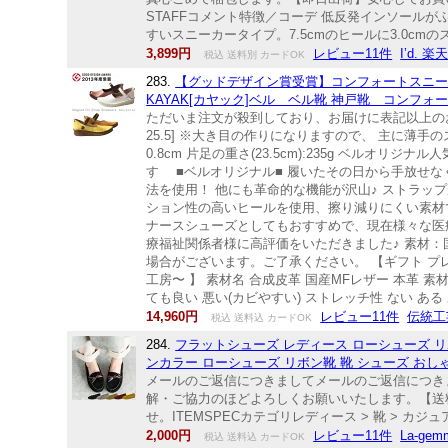
STAFFコメント特徴／コーデ 低反発インソール
すいスニーカータイプ。7.5cmのヒールに3.0cm
3,899円
レビュー11件
I’d. 
税込 送料別 カードOK
283.
【グッドデザイン賞受賞】コンフォートスニーカ
KAYAK[カヤック]ベル ベル靴 神戸靴 コンフォ
ただいま注文が殺到しており、お届けに表記以上のお時間をいただ
25.5] ※大き目の作りになりますので、 主に薄手
0.8cm 片足の重さ(23.5cm):235g ベ
す ■ベルオリジナル■ 履いたその日から手放せなく
法を使用！ 他にも革命的な機能が沢山♪ ストラッ
ション性の高いヒールを使用、擦り減りにくい素材
ナースシューズとしてもおすすめで、現在様々な医
療福祉関係者様に高評価をいただきました♪ 素材：
場合がございます。ご了承ください。 【ギフト プレゼ
工房〜 】 素材名 合成皮革 国産MFレザー 本革 素材
ても良い 悪い(カビやすい) ストレッチ性 ない ある 
14,960円
レビュー11件
伝統工
税込 送料込 カードOK
284.
フラットシューズ レディース ローシューズ リ
ンカラー ローシューズ リボン靴 靴 シューズ おしゃれ 可愛い
メールのご返信につきましてメールのご返信につき
解・ご協力のほどよろしくお願いいたします。【送
せ。ITEMSPECカテゴリレディース > 靴 > カジュ
2,000円
レビュー11件
La-ge
税込 送料込 カードOK