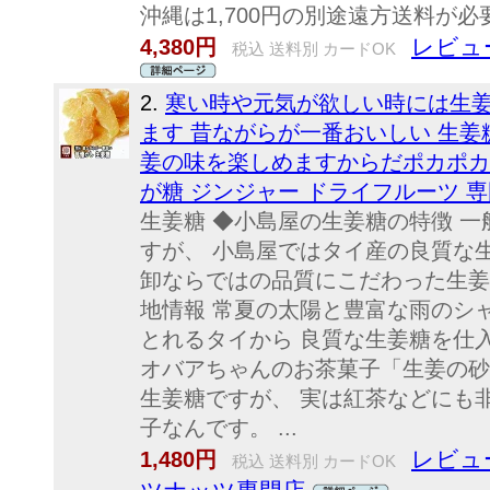
沖縄は1,700円の別途遠
レビュー
4,380円
税込 送料別 カードOK
2.
寒い時や元気が欲しい時には生姜
ます 昔ながらが一番おいしい 生姜糖
姜の味を楽しめますからだポカポカ
が糖 ジンジャー ドライフルーツ 専
生姜糖 ◆小島屋の生姜糖の特徴 
すが、 小島屋ではタイ産の良質な
卸ならではの品質にこだわった生姜
地情報 常夏の太陽と豊富な雨のシ
とれるタイから 良質な生姜糖を仕入
オバアちゃんのお茶菓子「生姜の砂
生姜糖ですが、 実は紅茶などにも
子なんです。 ...
レビュー
1,480円
税込 送料別 カードOK