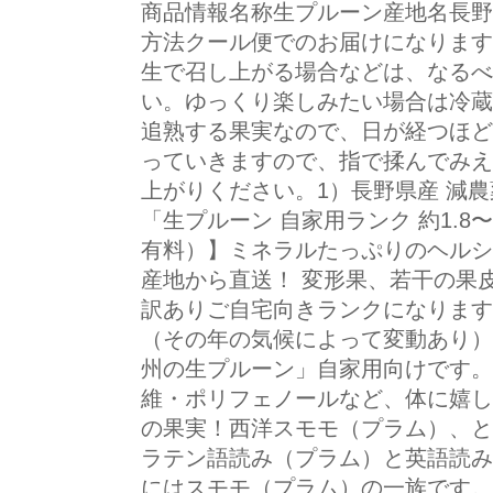
商品情報名称生プルーン産地名長野県
方法クール便でのお届けになります
生で召し上がる場合などは、なるべ
い。ゆっくり楽しみたい場合は冷蔵
追熟する果実なので、日が経つほど
っていきますので、指で揉んでみえ
上がりください。1）長野県産 減
「生プルーン 自家用ランク 約1.8
有料）】ミネラルたっぷりのヘルシ
産地から直送！ 変形果、若干の
訳ありご自宅向きランクになります
（その年の気候によって変動あり）
州の生プルーン」自家用向けです。
維・ポリフェノールなど、体に嬉し
の果実！西洋スモモ（プラム）、と
ラテン語読み（プラム）と英語読み
にはスモモ（プラム）の一族です。