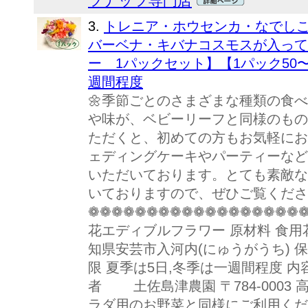
ツナッツ専門店
3.
トレニア・ホウセンカ・なでし
バーベナ・キバナコスモスが入って
ー 1パックセット】【1パック50〜
週間程度
🌼季節ごとのさまざまな種類の食べ
や味が、ベビーリーフと同様のもの
ただくと、初めての方もお気軽にお
ェディングケーキやパーティーなど
いただいております。とても素敵な
いておりますので、ぜひご覧くださ
❁❁❁❁❁❁❁❁❁❁❁❁❁❁❁❁❁❁❁
花エディブルフラワー 原材料 食用
知県安芸市入河内(にゅうがうち) 保存
限 夏季は5日,冬季は一週間程度 内容
者 土佐島津農園 〒784-0003 
ラダ用のお野菜と同様にご利用くだ