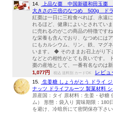
14.
上品な棗 中国新疆和田玉棗 
大きさの三倍のなつめ 500g 
紅棗は一日に三粒食べれば、永遠に
れるほど、健康によいとされていま
に売れるのがこの商品の特徴ですね
な栄養も含んでおり、なつめにはア
にもカルシウム、リン、鉄、マグネ
います。 ◆ そのままお召上がり下
などとの相性がとても良いです。 
棗の産地として、一番有名なのは新疆
レビュ
1,077円
税込 送料別 カードOK
15.
生姜糖 しょうがとう ドライ ジ
ナッツ ドライフルーツ 製菓材料 ショ
原産国：タイ 原材料：生姜・砂糖
ム） 形態：袋入り 賞味期限：18
を避け、冷暗所にて密閉保存下さい