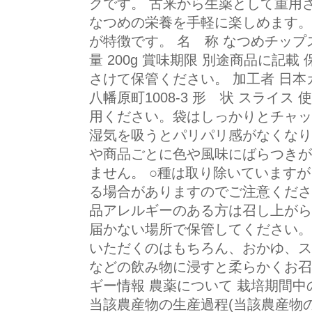
クです。 古来から生薬として重用
なつめの栄養を手軽に楽しめます。
が特徴です。 名 称 なつめチップス
量 200g 賞味期限 別途商品に記
さけて保管ください。 加工者 日
八幡原町1008-3 形 状 スライス
用ください。袋はしっかりとチャッ
湿気を吸うとパリパリ感がなくなり
や商品ごとに色や風味にばらつきが
ません。 ○種は取り除いています
る場合がありますのでご注意くださ
品アレルギーのある方は召し上がら
届かない場所で保管してください。
いただくのはもちろん、おかゆ、ス
などの飲み物に浸すと柔らかくお召
ギー情報 農薬について 栽培期間
当該農産物の生産過程(当該農産物