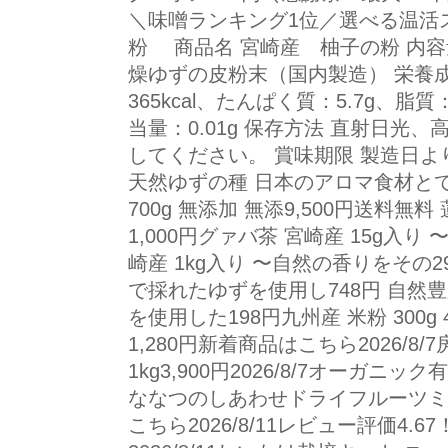
＼味噌ランキング1位／選べる温活ス
粉 商品名 宮崎産 柚子の粉 内容量 
燥ゆずの皮粉末（国内製造） 栄養成
365kcal、たんぱく質：5.7g、脂質
当量：0.01g 保存方法 直射日光
してください。 賞味期限 製造日よ
天然ゆずの種 日本のアロマ食材とて有
700g 無添加 無添9,500円送料無
1,000円グァバ茶 宮崎産 15g入
崎産 1kg入り 〜自然の香りをその2
で採れたゆずを使用し748円 自然
を使用した198円九州産 米粉 300g 
1,280円新着商品はこちら2026/
1kg3,900円2026/8/7オーガニック有
ななつのしあわせドライフルーツミック
こちら2026/8/11レビュー評価4.6