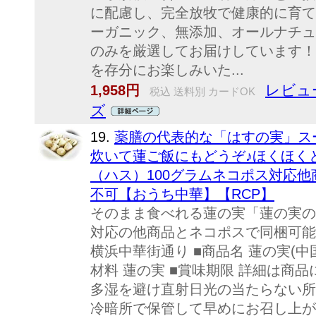
に配慮し、完全放牧で健康的に育て
ーガニック、無添加、オールナチュ
のみを厳選してお届けしています！
を存分にお楽しみいた...
レビュ
1,958円
税込 送料別 カードOK
ズ
19.
薬膳の代表的な「はすの実」ス
炊いて蓮ご飯にもどうぞ♪ほくほく
（ハス）100グラムネコポス対応他
不可【おうち中華】【RCP】
そのまま食べれる蓮の実「蓮の実の
対応の他商品とネコポスで同梱可能に
横浜中華街通り ■商品名 蓮の実(中国産
材料 蓮の実 ■賞味期限 詳細は商品
多湿を避け直射日光の当たらない所
冷暗所で保管して早めにお召し上がり