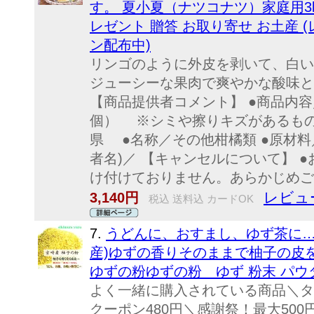
す。 夏小夏（ナツコナツ）家庭用3k
レゼント 贈答 お取り寄せ お土産 (
ン配布中)
リンゴのように外皮を剥いて、白い
ジューシーな果肉で爽やかな酸味と
【商品提供者コメント】 ●商品内容／3
個） ※シミや擦りキズがあるもの
県 ●名称／その他柑橘類 ●原材料
者名)／ 【キャンセルについて】 
け付けておりません。あらかじめご了
レビュー
3,140円
税込 送料込 カードOK
7.
うどんに、おすまし、ゆず茶に…
産)ゆずの香りそのままで柚子の皮
ゆずの粉ゆずの粉 ゆず 粉末 パウ
よく一緒に購入されている商品＼タマ
クーポン480円＼感謝祭！最大500