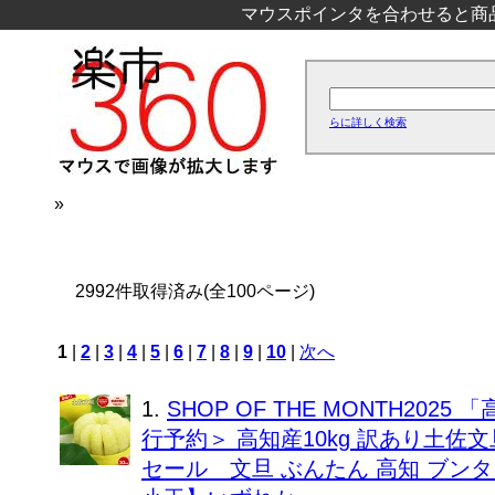
マウスポインタを合わせると商
らに詳しく検索
»
2992件取得済み(全100ページ)
1
|
2
|
3
|
4
|
5
|
6
|
7
|
8
|
9
|
10
|
次へ
1.
SHOP OF THE MONTH202
行予約＞ 高知産10kg 訳あり土佐
セール 文旦 ぶんたん 高知 ブン