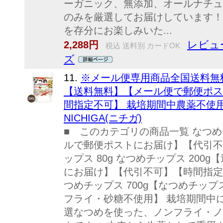
ーガニック、無添加、オールナチュ
のみを厳選してお届けしています！
を存分にお楽しみいた...
レビュー
2,288円
税込 送料別 カードOK
ズ
11.
※メール便専用商品全国送料無料
【送料無料】【メール便で郵便ポス
間指定不可】 栽培期間中農薬不使用 
NICHIGA(ニチガ)
■ このカテゴリの商品一覧 なつめ
ルで郵便ポストにお届け】【代引不
ップス 80g なつめチップス 20
にお届け】【代引不可】【時間指定不可
つめチップス 700g【なつめチッ
フライ・砂糖不使用】 栽培期間中
選なつめを使った、ノンフライ・ノ