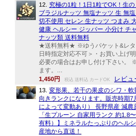
12.
究極の1粒！1日1粒でOK！生
ブラジルナッツ 無塩ナッツ 生 無
切不使用 セレン 生ナッツ つまみ 
健康 ヘルシー ジッパー 小分け チ
ナッツ類 送料無料
★送料無料★ ※ゆうパケット&レ
日時指定対応不可＞・お買い上げ明
必要の場合はお申し付け下さい。 
ます。...
レビュ
1,450円
税込 送料込 カードOK
13.
変形果、若干の果皮のシワ・軟
向きランクになります。販売時期7
によって変動あり） 長野県産 減
「生プルーン 自家用ランク 約1.8
有料）】ミネラルたっぷりのヘルシ
産地から直送！