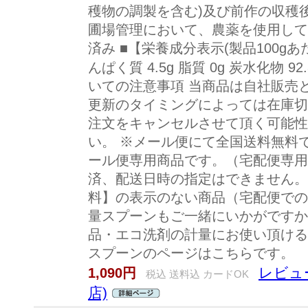
穫物の調製を含む)及び前作の収穫
圃場管理において、農薬を使用して
済み ■【栄養成分表示(製品100gあたり
んぱく質 4.5g 脂質 0g 炭水化物 92
いての注意事項 当商品は自社販売
更新のタイミングによっては在庫切
注文をキャンセルさせて頂く可能性
い。 ※メール便にて全国送料無料
ール便専用商品です。（宅配便専用
済、配送日時の指定はできません。
料】の表示のない商品（宅配便での
量スプーンもご一緒にいかがですか
品・エコ洗剤の計量にお使い頂ける
スプーンのページはこちらです。
レビュー
1,090円
税込 送料込 カードOK
店)