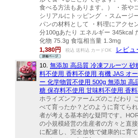
食べる方法もあります。） ・茶や
シリアルにトッピング ・スムージ
パンの材料として ・料理にアクセ
分100gあたり エネルギー 345kcal 
化物 75.3g 食塩相当量 1.3mg
レビュー
1,380円
税込 送料込 カードOK
10.
無添加 高品質 冷凍フルーツ 砂
料不使用 香料不使用 有機 JAS オ
ー 化学物質不使用 500g 無添加 
糖 保存料不使用 甘味料不使用 香
ホライズンファームズのこだわり 
べて育ったか？どのように育てられ
者が考える基本的な疑問です。HORI
の小規模経営の生産者の方々と直接
に配慮し、完全放牧で健康的に育て