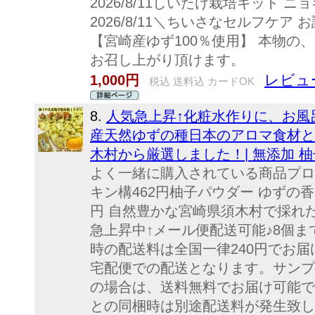
2026/8/11しいたけ栽培キット ニョ
2026/8/11＼ちいさなセルフケア 
【宮崎産ゆず100％使用】 本物の
お召し上がり頂けます。
レビュー
1,000円
税込 送料込 カードOK
8.
人気急上昇↑化粧水作りに、お風
産天然ゆずの種日本のアロマ食材と
木村から厳選しました！| 無添加 
よく一緒に購入されている商品プロ
キン構462円柚子パウダー ゆずの香
円 自然豊かな宮崎県須木村で採れた
急上昇中↑メール便配送可能♪8個
時の配送料は全国一律240円でお
宅配便での配送となります。サンプ
の場合は、送料無料でお届け可能で
との同梱時は別途配送料が発生致し.