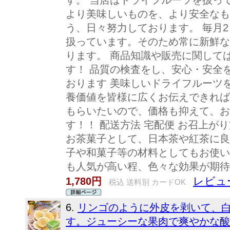
す。 当店はドライフルーツを扱っ
より美味しいものを、より安全なも
う、日々努力しております。 毎月
扱っています。そのため常に新鮮な
ります。 商品知識や販売に関して
す！ 品質の検査をし、安心・安全
おります 美味しいドライフルーツ
養価値を皆様に広くお伝えできれば
もらいたいので、価格も抑えて、お
す！！ 配送方法 宅配便 お召上が
お茶菓子として、日本茶や紅茶に良
子や和菓子等の材料としてもお使い
も人気が高い程、色々な効果が期
レビュー
1,780円
税込 送料別 カードOK
6.
リンゴのように外皮を剥いて、
す。ジューシーな果肉で爽やかな酸