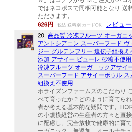
豆」はコチラから ※ご注文がネコ
ではネコポスで同梱可能となり 送料
ただきます。
レビュー
626円
税込 送料別 カードOK
20.
高品質 冷凍フルーツ オーガニ
アントシアニン スーパーフード ヴ
ジー グルテンフリー 遺伝子組換え
添加 アサイー ピューレ 砂糖不使用 1
冷凍フルーツ オーガニックアサイー
スーパーフード アサイーボウル ス
組換え不使用
ホライズンファームズのこだわり 
べて育ったか？どのように育てられ
者が考える基本的な疑問です。HORI
の小規模経営の生産者の方々と直接
に配慮し、完全放牧で健康的に育て
ーガニック、無添加、オールナチュ