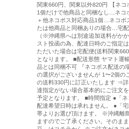
関東660円、関東以外820円 【ネ
1個だけで他商品と同梱なし…ネコポ
＋他ネコポス対応商品1個…ネコポス
たは他商品と同梱ありの場合…宅配便
（※沖縄県へは別途追加送料が
スト投函の為、配達日時のご指定は
ただいた場合は宅配便(送料関東660
となります。 ■配送形態 ヤマト運
品とは同梱不可 『ネコポス配送の
の選択がございませんが 1〜2個
の送料330円に訂正いたします ⇒詳
達指定がない場合基本的にご注文を
予定となります。 ■時間指定 ●「
配達希望日時は承れません。 ●「
帯よりお選び頂けます。 ※沖縄離
ますのでご了承ください。そのまま