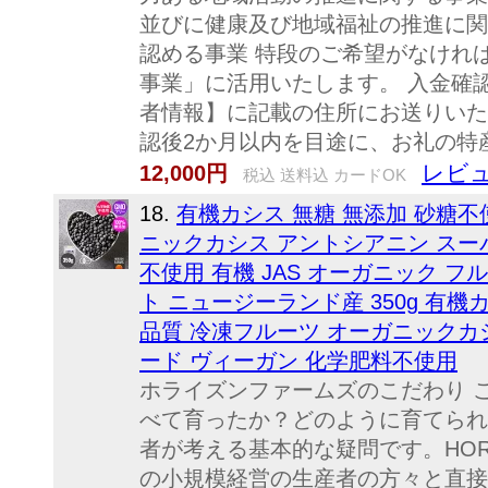
並びに健康及び地域福祉の推進に関す
認める事業 特段のご希望がなけれ
事業」に活用いたします。 入金確
者情報】に記載の住所にお送りいた
認後2か月以内を目途に、お礼の特
レビュ
12,000円
税込 送料込 カードOK
18.
有機カシス 無糖 無添加 砂糖不
ニックカシス アントシアニン スー
不使用 有機 JAS オーガニック フ
ト ニュージーランド産 350g 有機
品質 冷凍フルーツ オーガニックカ
ード ヴィーガン 化学肥料不使用
ホライズンファームズのこだわり 
べて育ったか？どのように育てられ
者が考える基本的な疑問です。HORI
の小規模経営の生産者の方々と直接