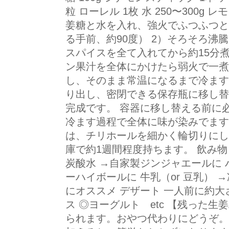
粒 ローレル 1枚 水 250〜300g 
姜糖と水を入れ、強火でふつふつと
る手前、約90度） 2）そろそろ沸
スパイスを全て入れてから約15分煮
ン果汁を全体にかけたら弱火で一煮
し、そのまま常温になるまで冷ます
り出し、密閉できる保存瓶に移し替
完成です。 容器に移し替える前に
冷ます過程で全体に味が染みでます
は、チリホールを細かく輪切りにし
庫で約1週間程度持ちます。 飲み物
炭酸水 →自家製ジンジャエールに 
ーハイボールに 牛乳（or 豆乳） 
にオススメ デザート 一人前に約大
ス ◎ヨーグルト etc 【残った
られます。おやつ代わりにどうぞ。