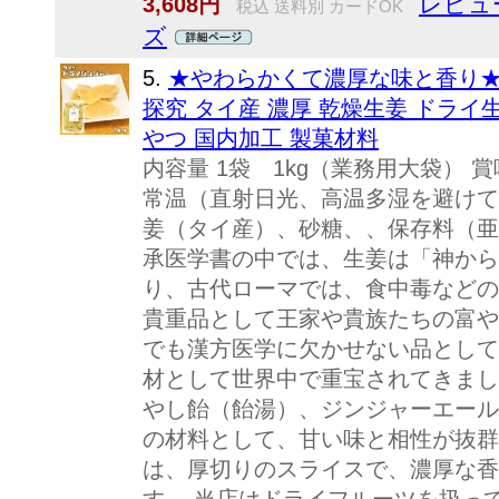
レビュー
3,608円
税込 送料別 カードOK
ズ
5.
★やわらかくて濃厚な味と香り★ 
探究 タイ産 濃厚 乾燥生姜 ドライ
やつ 国内加工 製菓材料
内容量 1袋 1kg（業務用大袋） 賞
常温（直射日光、高温多湿を避けて
姜（タイ産）、砂糖、、保存料（亜
承医学書の中では、生姜は「神から
り、古代ローマでは、食中毒などの
貴重品として王家や貴族たちの富や
でも漢方医学に欠かせない品として
材として世界中で重宝されてきまし
やし飴（飴湯）、ジンジャーエール
の材料として、甘い味と相性が抜群
は、厚切りのスライスで、濃厚な香