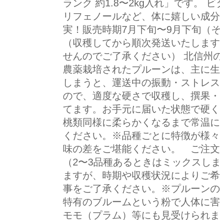
ランク 約1.8〜2kg入れ」です。
リフェノールなど、体に嬉しい成分
実！販売時期7月下旬〜9月下旬（
（収穫してから順次発送いたします
せんのでご了承ください） 北信州の
農薬栽培されたプルーンは、主に生
しまうと、運送中の振動・ストレス
ので、適度な硬さで収穫し、撰果・
てます。お手元に届いた状態で硬く
桃類同様に柔らかくなるまで常温に
ください。※品種ごとに特徴が様々
味の差をご堪能ください。 ご注文
（2〜3品種あるときはミックスし
ますが、時期や収穫状況によりご希
事をご了承ください。※プルーンの
特有のブルームという粉で人体に害
モモ（プラム）等にも見受けられま