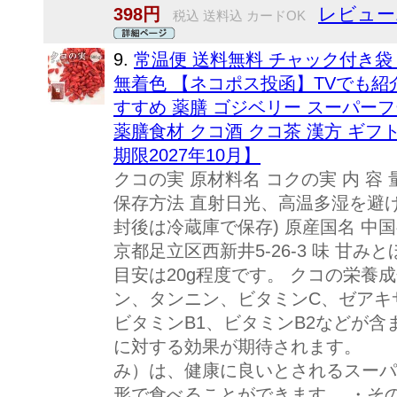
レビュー
398円
税込 送料込 カードOK
9.
常温便 送料無料 チャック付き袋 ク
無着色 【ネコポス投函】TVでも紹
すすめ 薬膳 ゴジベリー スーパーフ
薬膳食材 クコ酒 クコ茶 漢方 ギフ
期限2027年10月】
クコの実 原材料名 コクの実 内 容 
保存方法 直射日光、高温多湿を避
封後は冷蔵庫で保存) 原産国名 中国
京都足立区西新井5-26-3 味 甘
目安は20g程度です。 クコの栄養
ン、タンニン、ビタミンC、ゼアキサ
ビタミンB1、ビタミンB2などが含
に対する効果が期待されます。
み）は、健康に良いとされるスーパ
形で食べることができます。 ・そ