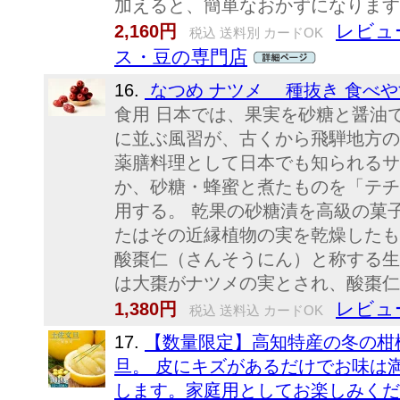
加えると、簡単なおかずになります
レビュ
2,160円
税込 送料別 カードOK
ス・豆の専門店
16.
なつめ ナツメ 種抜き 食べやす
食用 日本では、果実を砂糖と醤油
に並ぶ風習が、古くから飛騨地方の
薬膳料理として日本でも知られるサ
か、砂糖・蜂蜜と煮たものを「テチ
用する。 乾果の砂糖漬を高級の菓子
たはその近縁植物の実を乾燥したも
酸棗仁（さんそうにん）と称する生
は大棗がナツメの実とされ、酸棗仁が
レビュ
1,380円
税込 送料込 カードOK
17.
【数量限定】高知特産の冬の柑
旦。 皮にキズがあるだけでお味は
します。家庭用としてお楽しみくだ