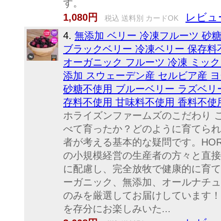
す。
レビュー
1,080円
税込 送料別 カードOK
4.
無添加 ベリー 冷凍フルーツ 砂
ブラックベリー 冷凍ベリー 保存料
オーガニック フルーツ 冷凍 ミック
添加 スウェーデン産 セルビア産 
砂糖不使用 ブルーベリー ラズベリ
存料不使用 甘味料不使用 香料不使
ホライズンファームズのこだわり 
べて育ったか？どのように育てられ
者が考える基本的な疑問です。HORI
の小規模経営の生産者の方々と直接
に配慮し、完全放牧で健康的に育て
ーガニック、無添加、オールナチュ
のみを厳選してお届けしています！
を存分にお楽しみいた...