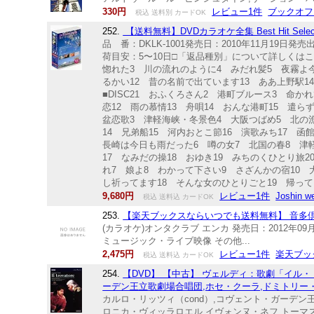
330円
レビュー1件
ブックオフ
税込 送料別 カードOK
252.
【送料無料】DVDカラオケ全集 Best Hit Selec
品 番：DKLK-1001発売日：2010年11月19日
荷目安：5〜10日□「返品種別」について詳しくはこ
惚れた3 川の流れのように4 みだれ髪5 夜霧よ
るかい12 昔の名前で出ています13 ああ上野駅1
■DISC21 おふくろさん2 港町ブルース3 命
恋12 雨の慕情13 舟唄14 おんな港町15 遣ら
盆恋歌3 津軽海峡・冬景色4 大阪つばめ5 北の漁
14 兄弟船15 河内おとこ節16 演歌みち17 函
長崎は今日も雨だった6 噂の女7 北国の春8 津軽
17 なみだの操18 おゆき19 みちのくひとり旅2
れ7 娘よ8 わかって下さい9 さざんかの宿10 大
し祈ってます18 そんな女のひとりごと19 帰っ
9,680円
レビュー1件
Joshin
税込 送料込 カードOK
253.
【楽天ブックスならいつでも送料無料】 音多倶楽部 
(カラオケ)オンタクラブ エンカ 発売日：2012年09月19日
ミュージック・ライブ映像 その他...
2,475円
レビュー1件
楽天ブッ
税込 送料込 カードOK
254.
【DVD】 【中古】 ヴェルディ：歌劇「イル
ーデン王立歌劇場合唱団,ホセ・クーラ,ドミトリー
カルロ・リッツィ（cond）,コヴェント・ガーデ
ロニカ・ヴィッラロエル,イヴォンヌ・ネフ,トーマ