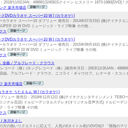
18/11/02JAN：4988013245815クイーン ヒストリー 1973-1980[DVD] / 
ング 楽天市場店
Dカラオケ スーパー10 W [ (カラオケ) ]
ーカラオケ スーパー10 ダブリュー 発売日：2014年07月23日 (株)テイチクエ
OKE SUPER 10 W DVD ミュージック・ライブ映像 その他...
クス
Dカラオケ スーパー10 W [ (カラオケ) ]
ーカラオケ スーパー10 ダブリュー 発売日：2015年09月16日 (株)テイチクエ
 KARAOKE SUPER 10 W DVD ミュージック・ライブ映像 その他
クス
ト」全曲／アルフレード・クラウス
株）(キングレコード（株）)発売年月日：2003/12/26JAN：498800395
を収録。アルフレード・クラウス、ニコライ・ギャウロフ、レナータ・スコ
フ 楽天市場店
ケ うたえもん W [ (カラオケ) ]
 発売日：2018年12月12日 (株)テイチクエンタテインメント TEBOー11140
本語(オリジナル言語) ドルビーデジタルステレオ(オリジナル音声方式) ドルビー
ージック・ライブ映像 その他
クス
 / 氷川きよし
方の熱いリクエストに応えて、人気の6タイトル初のDVD化!! 「情熱のマ