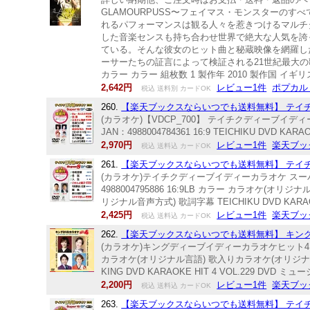
GLAMOURPUSS〜フェイマス・モンスターのす
れるパフォーマンスは観る人々を惹きつけるマルチ
した音楽センスも持ち合わせ世界で絶大な人気を誇
ている。そんな彼女のヒット曲と秘蔵映像を網羅し
ーサーたちの証言によって検証される21世紀最大の歌姫の姿
カラー カラー 組枚数 1 製作年 2010 製作国 イギ
2,642円
レビュー1件
ポプカル
税込 送料別 カードOK
260.
【楽天ブックスならいつでも送料無料】 テイチクDV
(カラオケ)【VDCP_700】 テイチクディーブイディ
JAN：4988004784361 16:9 TEICHIKU DVD 
2,970円
レビュー1件
楽天ブッ
税込 送料込 カードOK
261.
【楽天ブックスならいつでも送料無料】 テイチクDV
(カラオケ)テイチクディーブイディーカラオケ スーパー8
4988004795886 16:9LB カラー カラオ
リジナル音声方式) 歌詞字幕 TEICHIKU DVD KAR
2,425円
レビュー1件
楽天ブッ
税込 送料込 カードOK
262.
【楽天ブックスならいつでも送料無料】 キングDVDカラオ
(カラオケ)キングディーブイディーカラオケヒット4 ボリューム
カラオケ(オリジナル言語) 歌入りカラオケ(オリジ
KING DVD KARAOKE HIT 4 VOL.229 DV
2,200円
レビュー1件
楽天ブッ
税込 送料込 カードOK
263.
【楽天ブックスならいつでも送料無料】 テイチクDV