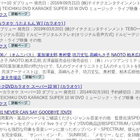
0 ダブリュー 発売日：2016年09月21日 (株)テイチクエンタテインメント TE
語) TEICHIKU DVD KARAOKE SUPER 10 W DVD ミュージック・ライブ映
クス
ケ うたえもん W [ (カラオケ) ]
 発売日：2019年03月20日 (株)テイチクエンタテインメント TEBOー11142
本語(オリジナル言語) ドルビーデジタルステレオ(オリジナル音声方式) ドルビー
ージック・ライブ映像 その他
クス
06／（オムニバス）,葉加瀬太郎,奥村愛,功刀丈弘,高嶋ちさ子,NAOTO,柏木広
ちさ子,NAOTO,柏木広樹,古澤巌販売会社/発売会社：（株）ハッツアンリミ
2137899031葉加瀬太郎の呼びかけで、5人のヴァイオリニストと1人のチェリスト
。共演アーティストは、古澤巌、高嶋ちさ子、功刀丈弘、奥村愛、柏木広樹他
 楽天市場店
Dカラオケ スーパー10 W [ (カラオケ) ]
カラオケ スーパー10 ダブリュー 発売日：2014年02月19日 予約締切日：201
4 TEICHIKU DVD KARAOKE SUPER 10 W DVD ミュージック・ライブ映像 
クス
81 NEVER CAN SAY GOODBYE [DVD]
はご利用案内・返品のページをご確認くださいジャンル音楽その他 監督出演SPEC
イグッドバイ live ライブ ライブDVD商品説明SPECTRUM／LIVE AT BU
と短いながらも強烈な印象を音楽シーンに放ったポップバンド・SPECTRUM。彼ら
YE」を完全収録。「サンバ・イン・F」「SUNRISE」「メモリー」など、全18曲を