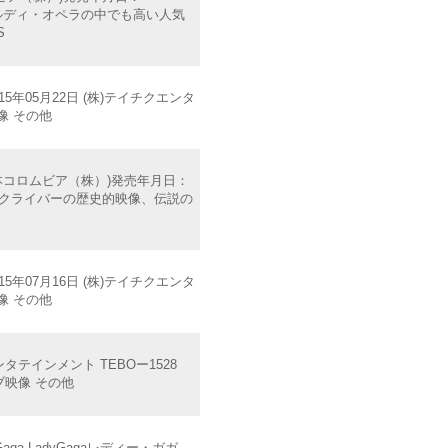
ヴェルディ・オペラの中でも高い人気
S
5年05月22日 (株)テイチクエンタ
映像 その他
本コロムビア（株）)発売年月日：
ルロス・クライバーの歴史的映像、伝説の
5年07月16日 (株)テイチクエンタ
映像 その他
ンタテインメント TEBOー1528
ライブ映像 その他
a LadyGagaレディー・ガガ