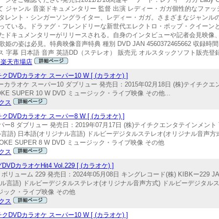
べて ジャンル 音楽ドキュメンタリー 監督 出演 レディー・ガガ個性的なファ
タレント・シンガーソングライター、レディー・ガガ。さまざまなジャンル
っている。ドラァグ・フレンドリーな新世代エレクトロ・ポップ・クイーン
たドキュメンタリーがリリースされる。自身のインタビューや記者会見映像
は必見。特典映像音声特典 種別 DVD JAN 4560372465662 収録時間
リス 字幕 日本語 音声 英語DD（ステレオ） 販売元 オルスタックソフト販売登録日2
 楽天市場店
Dカラオケ スーパー10 W [ (カラオケ) ]
ーカラオケ スーパー10 ダブリュー 発売日：2015年02月18日 (株)テイチクエ
KARAOKE SUPER 10 W DVD ミュージック・ライブ映像 その他...
クス
Dカラオケ スーパー8 W [ (カラオケ) ]
 ダブリュー 発売日：2019年07月17日 (株)テイチクエンタテインメント TE
ケ(オリジナル言語) 日本語(オリジナル言語) ドルビーデジタルステレオ(オリジナル音
AOKE SUPER 8 W DVD ミュージック・ライブ映像 その他
クス
ケHit4 Vol.229 [ (カラオケ) ]
 229 発売日：2024年05月08日 キングレコード(株) KIBKー229 JAN：49
ナル言語) ドルビーデジタルステレオ(オリジナル音声方式) ドルビーデジタル
D ミュージック・ライブ映像 その他
クス
Dカラオケ スーパー10 W [ (カラオケ) ]