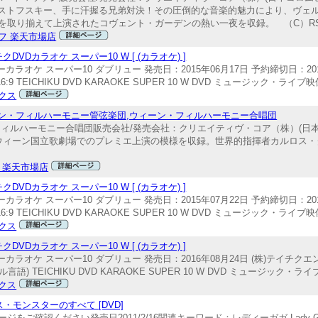
クーラvsフヴォロストフスキー、手に汗握る兄弟対決！その圧倒的な音楽的魅力により、
を取り揃えて上演されたコヴェント・ガーデンの熱い一夜を収録。 （C）R
フ 楽天市場店
Dカラオケ スーパー10 W [ (カラオケ) ]
カラオケ スーパー10 ダブリュー 発売日：2015年06月17日 予約締切日：201
 16:9 TEICHIKU DVD KARAOKE SUPER 10 W DVD ミュージック・ライブ
クス
ーン・フィルハーモニー管弦楽団,ウィーン・フィルハーモニー合唱団
ィルハーモニー合唱団販売会社/発売会社：クリエイティヴ・コア（株）(日
978年12月9日、ウィーン国立歌劇場でのプレミエ上演の模様を収録。世界的指揮者カ
 楽天市場店
Dカラオケ スーパー10 W [ (カラオケ) ]
カラオケ スーパー10 ダブリュー 発売日：2015年07月22日 予約締切日：201
 16:9 TEICHIKU DVD KARAOKE SUPER 10 W DVD ミュージック・ライブ
クス
Dカラオケ スーパー10 W [ (カラオケ) ]
ーカラオケ スーパー10 ダブリュー 発売日：2016年08月24日 (株)テイチクエ
ジナル言語) TEICHIKU DVD KARAOKE SUPER 10 W DVD ミュージック・
クス
・モンスターのすべて [DVD]
確認ください発売日2011/2/16関連キーワード：レディーガガ Lady Gag