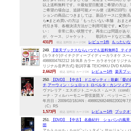
以上送料無料です。※最短翌日配達ご希望の方は、
ご希望の場合は、追跡可能メール便（送料210円
ションの商品につきましては、新品ケースに交換済
ら■まとめ買いの方は「もったいない本舗 おまと
代引き等、各種決済方法がご利用可能です。■万が
い： 非常に良い状態です。再生には問題があり
が、ケース、ジャケット、 歌詞カードなどに痛
431円
レビュー1件
もったいな
税込 送料別 カードOK
249.
【楽天ブックスならいつでも送料無料】 テイチクDV
(カラオケ)テイチクディーブイディーカラオケ スーパー1
4988004792212 16:9LB カラー カラオ
リジナル音声方式) 歌詞字幕 TEICHIKU DVD KARA
2,662円
レビュー1件
楽天ブッ
税込 送料込 カードOK
250.
【DVD】 【中古】 ドニゼッティ：歌劇「愛
チ,アーウィン・シュロット,ロベルタ・カンツィア
ヴァレリア・エスポジト,ニールス・ムース（cond
ーナ・フィルハーモニー管弦楽団,V．ベッリーニ・
年月日：2009/02/18JAN：498802682
（C）RS
1,573円
レビュー1件
ブックオ
税込 送料別 カードOK
251.
【DVD】 【中古】 名曲紀行 ショパンの風
団
アルトゥール・ルービンシュタイン,サージョン・バルビロー