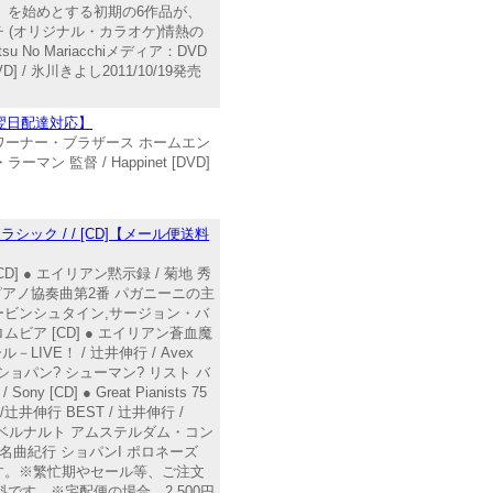
」を始めとする初期の6作品が、
 (オリジナル・カラオケ)情熱の
 No Mariacchiメディア：DVD
/ 氷川きよし2011/10/19発売
短翌日配達対応】
/ ワーナー・ブラザース ホームエン
 監督 / Happinet [DVD]
ック / / [CD]【メール便送料
D] ● エイリアン黙示録 / 菊地 秀
ノフ ピアノ協奏曲第2番 パガニーニの主
・ルービンシュタイン,サージョン・バ
ロムビア [CD] ● エイリアン蒼血魔
LIVE！ / 辻井伸行 / Avex
ェル? ショパン? シューマン? リスト バ
ny [CD] ● Great Pianists 75
 p /辻井伸行 BEST / 辻井伸行 /
ンク ベルナルト アムステルダム・コン
 名曲紀行 ショパンI ポロネーズ
能です。※繁忙期やセール等、ご注文
す。※宅配便の場合、2,500円