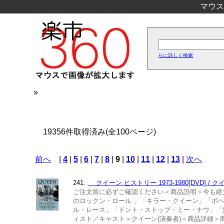
マウス
らに詳しく検索
»
19356件取得済み(全100ページ)
前へ
|
4
|
5
|
6
|
7
|
8
|
9
|
10
|
11
|
12
|
13
|
次へ
241.
クイーン ヒストリー 1973-1980[DVD] / ク
ご注文前に必ずご確認ください＜商品説明＞今も絶
のロックン・ロール 」「キラー・クイーン」「ボ
ル・レース」「ドント・ストップ・ミー・ナウ」「
ィスト／キャスト＞クイーン(演奏者)＜商品詳細＞商品番号：PC