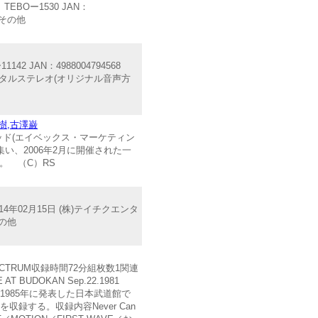
BOー1530 JAN：
像 その他
 JAN：4988004794568
デジタルステレオ(オリジナル音声方
樹,古澤巌
テッド(エイベックス・マーケティン
を集い、2006年2月に開催された一
。 （C）RS
4年02月15日 (株)テイチクエンタ
その他
TRUM収録時間72分組枚数1関連
DOKAN Sep.22.1981
が1985年に発表した日本武道館で
収録する。収録内容Never Can