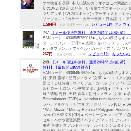
オケ映像も収録! 本人出演のカラオケはこの商品だ
初のDVD化決定!より美しい映像でプロモーション
マリアッチ (TVCMスポット)＜アーティスト／キャスト＞氷川き
リージョン：2カラー：カラー音声：日本語 リニアPCM ステレ
1,584円
レビュー1件
ネオウィ
税込 送料別 カードOK
247.
【メール便送料無料、通常24時間以内出荷】 【
EANコード：4906585789018■こちらの商品
ターテイメント [DVD] ● 楽聖ショパン / チャールズ・
● カダブランカ / マイケル・カーティス / ハンフリー・
267円
レビュー1件
もったいな
税込 送料別 カードOK
248.
【メール便送料無料、通常24時間以内出荷】 【中古
無料】【最短翌日配達対応】
EANコード：4906585789254■こちらの商品もオス
行, 天野 喜孝 / 朝日ソノラマ [文庫] ● エイリアン
題による狂詩曲 / ウィリアム・カペル ピアノ / /
ルビローリ,ロンドン交響楽団 / [DVD] ● サティ・
城 / 菊地 秀行, 天野 喜孝 / 朝日ソノラマ [文庫] 
Entertainment [DVD] ● Invitation f
ッハ / アルゲリッチ(マルタ) / ポリドール [CD] ● Beethoven 
/ W.a. Mozart / Murray Perahia / Polygr
avex CLASSICS [CD] ● ベートーヴェン：
セルトヘボウ管弦楽団 / ペライア(マレイ), アムス
軍隊 英雄｣ 他 アルトゥール・ルービンシュタイン 
数が多い日につきましては 発送まで48時間かかる