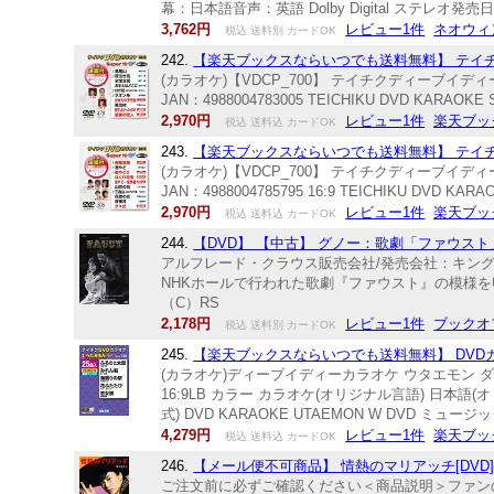
幕：日本語音声：英語 Dolby Digital ステレオ発売日：20
3,762円
レビュー1件
ネオウィ
税込 送料別 カードOK
242.
【楽天ブックスならいつでも送料無料】 テイチクDV
(カラオケ)【VDCP_700】 テイチクディーブイディ
JAN：4988004783005 TEICHIKU DVD KARA
2,970円
レビュー1件
楽天ブッ
税込 送料込 カードOK
243.
【楽天ブックスならいつでも送料無料】 テイチクDV
(カラオケ)【VDCP_700】 テイチクディーブイディ
JAN：4988004785795 16:9 TEICHIKU DVD
2,970円
レビュー1件
楽天ブッ
税込 送料込 カードOK
244.
【DVD】 【中古】 グノー：歌劇「ファウス
アルフレード・クラウス販売会社/発売会社：キングレコード（
NHKホールで行われた歌劇『ファウスト』の模様
（C）RS
2,178円
レビュー1件
ブックオ
税込 送料別 カードOK
245.
【楽天ブックスならいつでも送料無料】 DVDカラオ
(カラオケ)ディーブイディーカラオケ ウタエモン ダブリュー
16:9LB カラー カラオケ(オリジナル言語) 日
式) DVD KARAOKE UTAEMON W DVD ミュ
4,279円
レビュー1件
楽天ブッ
税込 送料込 カードOK
246.
【メール便不可商品】 情熱のマリアッチ[DVD]
ご注文前に必ずご確認ください＜商品説明＞ファンの