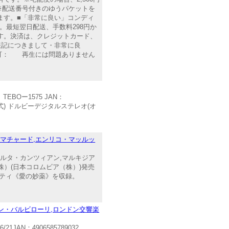
※配送番号付きのゆうパケットを
ます。■「非常に良い」コンディ
最短翌日配送、手数料298円か
す。決済は、クレジットカード、
表記につきまして・非常に良
可： 再生には問題ありません
BOー1575 JAN：
声方式) ドルビーデジタルステレオ(オ
・マチャード,エンリコ・マッルッ
ベルタ・カンツィアン,マルキジア
）(日本コロムビア（株）)発売
ドニゼッティ《愛の妙薬》を収録。
ン・バルビローリ,ロンドン交響楽
N：4906585789032