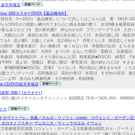
 楽天市場店
tion 100/カラオケ[DVD]【返品種別A】
発売出荷目安：5〜10日□「返品種別」について詳しくはこちら□品 番：DKLK-100
ちら□DVDその他歌い継がれてきた心に残る名曲の数々、全100曲を厳選収録！■
今夜もありがとう6 恋の町札幌7 粋なわかれ8 ブランデーグラス9 人生い
4 大阪の人15 新宿の女16 南国土佐を後にして17 矢切の渡し18 喝采1
かれても4 花と蝶5 大阪しぐれ6 北の宿から7 浮草ぐらし8 浪花恋しぐれ9
ずの雨16 豊後水道17 白い海峡18 命くれない19 木曽路の女20 むらさき雨
場6 風雪ながれ旅7 与作8 まつり9 おもいで酒10 雪椿11 北酒場12
館本線18 珍島物語19 さそり座のおんな20 暗夜航路■DISC41 細雪2
平野9 酒よ10 雪國11 夢追い酒12 夢芝居13 旅の終わりに14 すきま
0 奥飛騨慕情■DISC51 空港2 つぐない3 時の流れに身をまかせ4 く
阪ラプソディー11 石狩挽歌12 花街の母13 氷雨14 すずめの涙15 無
てこいよ20 女のみち映像特典：その他特典：収録情報
 web CD/DVD楽天市場店
演歌 [ (カラオケ) ]
 (株)テイチクエンタテインメント 初回限定 TEIKー3428 JAN：49880047787
クス
・トロヴァトーレ」全曲／カルロ・リッツィ（cond）,コヴェント・ガーデン
・ホロストフスキー,ヴェロニカ・ヴィッラロエル,イヴォン
ン王立歌劇場管弦楽団,コヴェント・ガーデン王立歌劇場合唱団,ホセ・クーラ,
ス・トマッソン販売会社/発売会社：クリエイティヴ・コア（株）(日本コロム