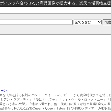
ポインタを合わせると商品画像が拡大する、楽天市場買物支援
イーン
大な人気を誇る伝説のバンド、クイーンのデビューから黄金時代までを追ったラ
ヘミアン・ラプソディ」「愛にすべてを」「ウィ・ウィル・ロック・ユー」「
愛という名の欲望」「地獄へ道づれ」他、代表曲の数々が続々登場! 全ての
BE-12235Queen / Queen History 1973-1980メディア：DV