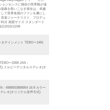
ッションセンスに独自の世界観が溢
の楽曲を歌いこなす彼女は、卓越
として世界各国のファンを虜にし
、音楽ジャーナリスト、プロデュ
 81分 画面サイズ スタンダード
010/12/09
ンタテインメント TEBOー1491
BOー2008 JAN：
声方式) ドルビーデジタルステレオ(オ
88003888954 16:9 カラー
ステレオ(オリジナル音声方式)