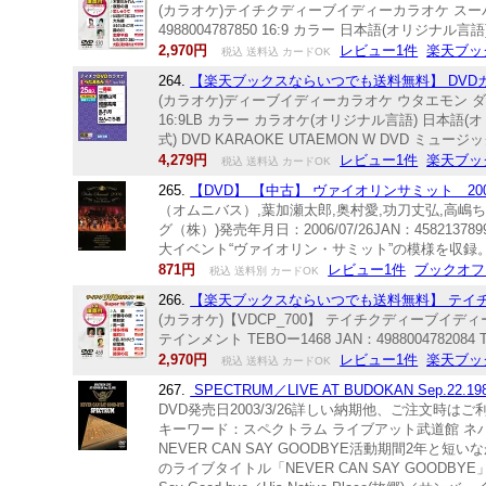
(カラオケ)テイチクディーブイディーカラオケ スーパー1
4988004787850 16:9 カラー 日本語(オリジナル言
2,970円
レビュー1件
楽天ブッ
税込 送料込 カードOK
264.
【楽天ブックスならいつでも送料無料】 DVDカラオ
(カラオケ)ディーブイディーカラオケ ウタエモン ダブリュー
16:9LB カラー カラオケ(オリジナル言語) 日
式) DVD KARAOKE UTAEMON W DVD ミュ
4,279円
レビュー1件
楽天ブッ
税込 送料込 カードOK
265.
【DVD】 【中古】 ヴァイオリンサミット 20
（オムニバス）,葉加瀬太郎,奥村愛,功刀丈弘,高嶋
グ（株）)発売年月日：2006/07/26JAN：458
大イベント“ヴァイオリン・サミット”の模様を収録
871円
レビュー1件
ブックオフ
税込 送料別 カードOK
266.
【楽天ブックスならいつでも送料無料】 テイチクDV
(カラオケ)【VDCP_700】 テイチクディーブイディー
テインメント TEBOー1468 JAN：498800478208
2,970円
レビュー1件
楽天ブッ
税込 送料込 カードOK
267.
SPECTRUM／LIVE AT BUDOKAN Sep.22.19
DVD発売日2003/3/26詳しい納期他、ご注文時
キーワード：スペクトラム ライブアット武道館 ネバーキャンセ
NEVER CAN SAY GOODBYE活動期間2年
のライブタイトル「NEVER CAN SAY GOODB