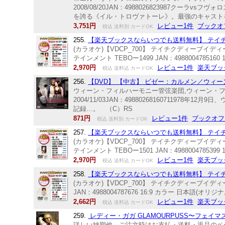
2008/08/20JAN：4988026823987
を誇る《イル・トロヴァトーレ》。最強のキャスト
3,751円
レビュー1件
ブックオ
税込 送料別 カードOK
255.
【楽天ブックスならいつでも送料無料】 テイチクDV
(カラオケ)【VDCP_700】 テイチクディーブイディー
テインメント TEBOー1499 JAN：4988004785160
2,970円
レビュー1件
楽天ブッ
税込 送料込 カードOK
256.
【DVD】 【中古】 ビゼー：カルメン／ウィ
ウィーン・フィルハーモニー管弦楽団,ウィーン・フ
2004/11/03JAN：49880268160711
記録…。 （C）RS
871円
レビュー1件
ブックオフ
税込 送料別 カードOK
257.
【楽天ブックスならいつでも送料無料】 テイチクDV
(カラオケ)【VDCP_700】 テイチクディーブイディー
テインメント TEBOー1501 JAN：4988004785399
2,970円
レビュー1件
楽天ブッ
税込 送料込 カードOK
258.
【楽天ブックスならいつでも送料無料】 テイチクDV
(カラオケ)【VDCP_700】 テイチクディーブイディ
JAN：4988004787676 16:9 カラー 日本語(オリ
2,662円
レビュー1件
楽天ブッ
税込 送料込 カードOK
259.
レディー・ガガ GLAMOURPUSS〜フェイマス
詳しい納期他、ご注文時はお支払・送料・返品のページをご