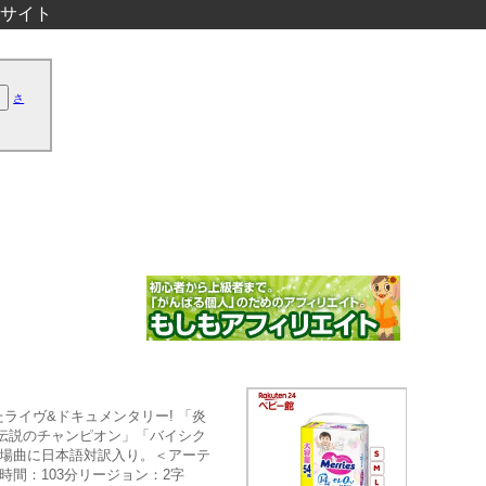
サイト
さ
イヴ&ドキュメンタリー! 「炎
伝説のチャンピオン」「バイシク
登場曲に日本語対訳入り。＜アーテ
D収録時間：103分リージョン：2字