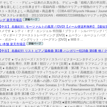
け! そして・・・デビュー以来の人気を誇る、デビュー曲「箱根八里の半次郎
映像を楽しむことが出来ます!!＜収録内容＞情熱のマリアッチ情熱のマリアッチ
よし＜商品詳細＞商品番号：COBA-6071Kiyoshi Hikawa / Jounetsu
オ発売日：2011/10/19JAN：4988001721598情熱のマリアッチ[DVD] 
ング 楽天市場店
中古】 名曲紀行: モーツァルトの風景 / [DVD]【メール便送料無料】【最
もオススメです ● シティ・オブ・エンジェル 特別版 / ブラッド・シルバーリング 
ヴィダー / ファーストトレーディング [DVD] ● ムーラン・ルージュ / バズ・ラーマン
ボガート イングリット・バーグマン [DVD] ● MIB II ...
い本舗 楽天市場店
】 名曲紀行 リスト ピアノ協奏曲 第1番 ハンガリー狂詩曲 第6番 他 / クラシ
スメです ● ヴォカリーズ / スラヴァ / スラバ / ビクターエンタテインメント [C
妖山記 / 菊地 秀行, 天野 喜孝 / 朝日ソノラマ [文庫] ● 名曲紀行 ラフマニ
 [CD] ● 名曲紀行 ショパンの風景 ピアノ協奏曲第1番・第2番 アルトゥール
ピアノ名曲集 CD 高橋悠治? サティ? ウルディーヌ ミヨー / 高橋悠治 / 日本コ
● 名曲紀行 ベートーヴェン2 / [その他] ● 川のささやき－辻井伸行サントリーホール－
rom Argerich ファンタスティック・ピアノ名曲への誘い CD アルゲリッチ マルタ ? ラヴ
ベートーヴェン / Piano Sonatas.1ー3: Perahia / Beethoven, Perahia / So
am Records [CD] ● エイベックス・エンタテインメント｜Avex Entertainment 辻井伸行
ピアノ協奏曲第5番 皇帝 第3番 CD ペライア マレイ ? ベートーヴェン? ハイティ
テルダム・コンセルトヘボウ管弦楽団 / ソニー・ミュージックレコーズ [CD] ●
/ アルトゥール・ルービンシュタイン / [DVD] ■通常24時間以内に出荷可
場合があります。あらかじめご了承ください。■メール便は、1点から送料無料で