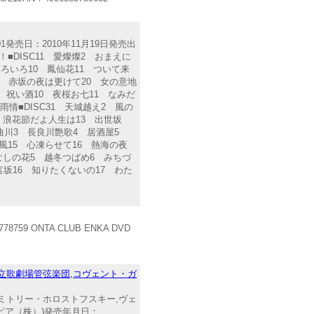
1発売日：2010年11月19日発売出
DISC11 愛燦燦2 おまえに
ろいろ10 鳳仙花11 ついて来
9 赤坂の夜は更けて20 女の意地
 祝い酒10 夜桜お七11 なみだ
情■DISC31 天城越え2 風の
 浪花節だよ人生は13 出世坂
 千曲川3 長良川艶歌4 居酒屋5
風15 心凍らせて16 熱海の夜
ちなしの花5 越冬つばめ6 みちづ
言坂16 知りたくないの17 わた
59 ONTA CLUB ENKA DVD
王立歌劇場管弦楽団,コヴェント・ガ
ドミトリー・ホロストフスキー,ヴェ
ビア（株）)発売年月日：