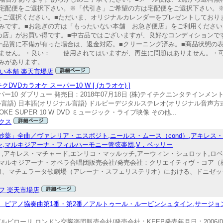
宅配便をご選択下さい。※「代引き」ご希望の方は宅配便をご選択下さい。
）をご選択ください。■ただいま、オリジナルカレンダーをプレゼントしており
みです。■お急ぎの方は「もったいない本舗 お急ぎ便店」をご利用ください。
め店」がお買い得です。■中古品ではございますが、良好なコンディションで
一品質に不備が有った場合は、返金対応。■クリーニング済み。■商品状態の
ません。・良い： 使用されてはいますが、再生に問題はありません。・
みがあります。
い本舗 楽天市場店
Dカラオケ スーパー10 W [ (カラオケ) ]
0 ダブリュー 発売日：2018年07月18日 (株)テイチクエンタテインメント TE
ケ(オリジナル言語) 日本語(オリジナル言語) ドルビーデジタルステレオ(オリジナル音
OKE SUPER 10 W DVD ミュージック・ライブ映像 その他...
クス
の妙薬」全曲／ヴァレリア・エスポジト,ニールス・ムース（cond）,アキレス
ン,マルキジアーナ・フィルハーモニー管弦楽団,V．ベッリー
）,アキレス・マチャード,エンリコ・マッルッチ,アーウィン・シュロット,ロ
マルキジアーナ・オペラ合唱団販売会社/発売会社：クリエイティヴ・コア（株
48922002年7月、マチェラータ歌劇場（アレーナ・スフェリステリオ）における、
フ 楽天市場店
景 ピアノ協奏曲第1番・第2番／アルトゥール・ルービンシュタイン,サージョ
リ,ロンドン交響楽団販売会社/発売会社：KEEP発売年月日：2006/06/21JA