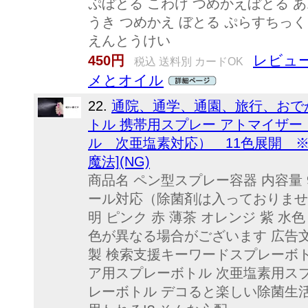
ぷぼとる こわけ つめかえぼとる あ
うき つめかえ ぼとる ぷらすちっ
えんとうけい
レビュー
450円
税込 送料別 カードOK
メとオイル
22.
通院、通学、通園、旅行、おで
トル 携帯用スプレー アトマイザー
ル 次亜塩素対応） 11色展開 ※
魔法](NG)
商品名 ペン型スプレー容器 内容量 
ール対応（除菌剤は入っておりません
明 ピンク 赤 薄茶 オレンジ 紫 水色
色が異なる場合がございます 広告文
製 検索支援キーワードスプレーボ
ア用スプレーボトル 次亜塩素用ス
レーボトル デコると楽しい除菌生