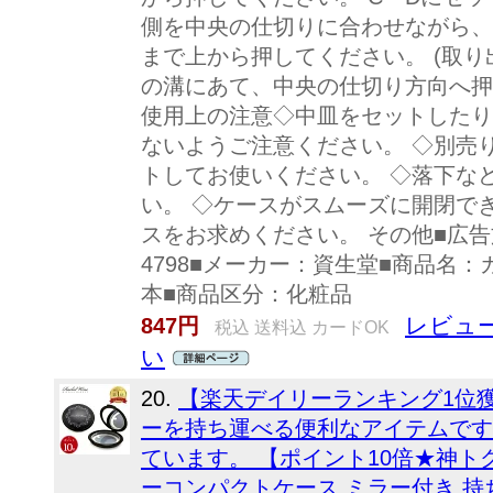
側を中央の仕切りに合わせながら、
まで上から押してください。 (取り
の溝にあて、中央の仕切り方向へ押
使用上の注意◇中皿をセットしたり
ないようご注意ください。 ◇別売
トしてお使いください。 ◇落下な
い。 ◇ケースがスムーズに開閉で
スをお求めください。 その他■広告文責
4798■メーカー：資生堂■商品名
本■商品区分：化粧品
レビュー
847円
税込 送料込 カードOK
い
20.
【楽天デイリーランキング1位
ーを持ち運べる便利なアイテムです
ています。 【ポイント10倍★神トクSAL
ーコンパクトケース ミラー付き 持