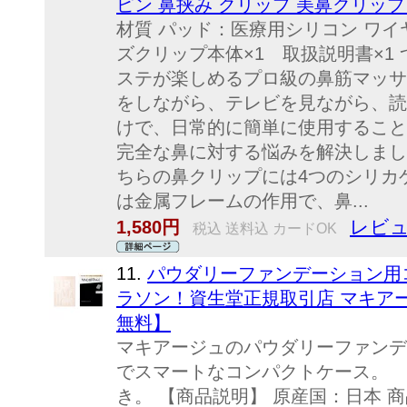
ピン 鼻挟み クリップ 美鼻クリップ
材質 パッド：医療用シリコン ワイ
ズクリップ本体×1 取扱説明書×1
ステが楽しめるプロ級の鼻筋マッサー
をしながら、テレビを見ながら、読
けで、日常的に簡単に使用すること
完全な鼻に対する悩みを解決しま
ちらの鼻クリップには4つのシリカ
は金属フレームの作用で、鼻...
レビュ
1,580円
税込 送料込 カードOK
11.
パウダリーファンデーション用
ラソン！資生堂正規取引店 マキアー
無料】
マキアージュのパウダリーファンデ
でスマートなコンパクトケース。 
き。 【商品説明】 原産国：日本 