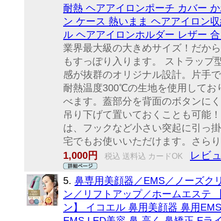
耐熱 ヘアアイロンポーチ カバー か
ン ケース 熱いまま ヘアアイロン収
ル ヘアアイロンホルダー レザー 合
業界最大級の大きめサイズ！だから
もすっぽり入ります。 ストラップ
感が抜群のオリジナル設計。片手で
耐熱温度300℃の生地を使用して
べます。蓋部分を背面のボタンにく
吊り下げて置いておくことも可能！
は、フックなど小さい突起に引っ掛
宅でもお使いいただけます。さらり.
レビュ
1,000円
税込 送料込 カードOK
5.
鼻専用美顔器／EMS／ノーズク
ン／リフトアップ／ホームエステ 
ン】 イコエル 鼻用美顔器 鼻用EM
EMS LED美容 鼻 高く 鼻矯正 E