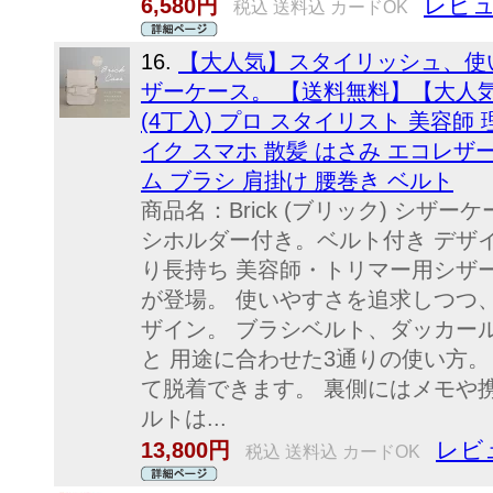
レビュ
6,580円
税込 送料込 カードOK
16.
【大人気】スタイリッシュ、使
ザーケース。 【送料無料】【大人気】
(4丁入) プロ スタイリスト 美容師
イク スマホ 散髪 はさみ エコレザ
ム ブラシ 肩掛け 腰巻き ベルト
商品名：Brick (ブリック) シザ
シホルダー付き。ベルト付き デザ
り長持ち 美容師・トリマー用シザ
が登場。 使いやすさを追求しつつ
ザイン。 ブラシベルト、ダッカー
と 用途に合わせた3通りの使い方
て脱着できます。 裏側にはメモや
ルトは...
レビ
13,800円
税込 送料込 カードOK