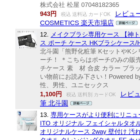
株式会社 松屋 07048182365
レビュー
943円
税込 送料込 カードOK
COSMETICS 楽天市場店
12.
メイクブラシ専用ケース 【神ト
ス ポーチ ケース HKブラシケース/H
北斗園「熊野化粧筆 KセットやK
ーチ！ ＊こちらはポーチのみの販売と
チケース 素 材 合皮 カラー ブラック
い物前にお読み下さい！Powered b
性、男性、ユニセックス
レビュ
1,100円
税込 送料別 カードOK
筆 北斗園
13.
専用ケースがより便利にリニュ
ITO オリジナル フェイシャルタオ
オリジナルケース 2way 壁付け 