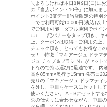
＼よろしければ本日8月9日(日)に
の『当店ポイント10倍』に加えま
ポイント3倍デー!!当店限定の特別クー
上でご利用可能10,000円(税込)以上
でご利用可能 ダブル勝利でポイン
↓↓↓ 上記バナーをタップ頂き、
上、クーポンは取得・ご利用の上、
チェック頂き、とってもお得なこの
せ!! 特徴「マキアージュ ドラ
ジュ チップ＆ブラシ N」がセット
トなので持ち運びに最適です。 内容量
高さ85mm×奥行き15mm 発売日202
売りの「マキアージュ ドラマティ
を外し、中皿をケースにセットして
使いください。 A・Bにセットする
央の仕切りに合わせながら、中皿の
から押してください。 C・Dにセッ