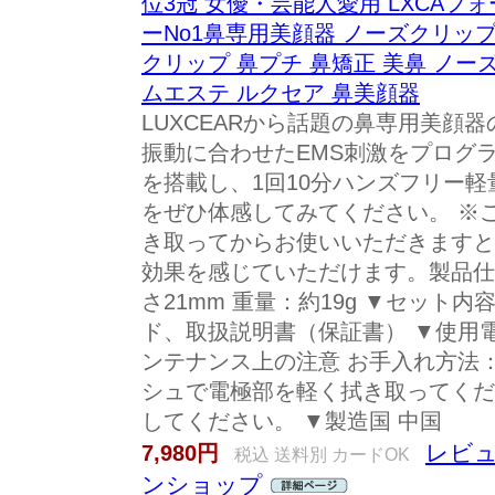
位3冠 女優・芸能人愛用 LXCAフ
ーNo1鼻専用美顔器 ノーズクリップ 
クリップ 鼻プチ 鼻矯正 美鼻 ノー
ムエステ ルクセア 鼻美顔器
LUXCEARから話題の鼻専用美顔器の
振動に合わせたEMS刺激をプログ
を搭載し、1回10分ハンズフリー
をぜひ体感してみてください。 ※
き取ってからお使いいただきますと
効果を感じていただけます。製品仕様 ▼
さ21mm 重量：約19g ▼セット
ド、取扱説明書（保証書） ▼使用電
ンテナンス上の注意 お手入れ方法
シュで電極部を軽く拭き取ってくだ
してください。 ▼製造国 中国
レビュ
7,980円
税込 送料別 カードOK
ンショップ