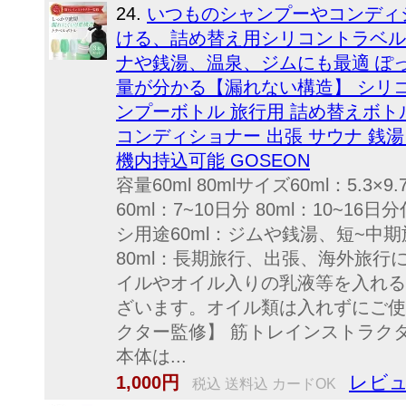
24.
いつものシャンプーやコンディ
ける、詰め替え用シリコントラベル
ナや銭湯、温泉、ジムにも最適 ぽっき
量が分かる【漏れない構造】 シリコ
ンプーボトル 旅行用 詰め替えボトル
コンディショナー 出張 サウナ 銭湯 温泉
機内持込可能 GOSEON
容量60ml 80mlサイズ60ml：5.3×9.
60ml：7~10日分 80ml：10~
シ用途60ml：ジムや銭湯、短~中
80ml：長期旅行、出張、海外旅行
イルやオイル入りの乳液等を入れる
ざいます。オイル類は入れずにご使
クター監修】 筋トレインストラク
本体は...
レビュ
1,000円
税込 送料込 カードOK