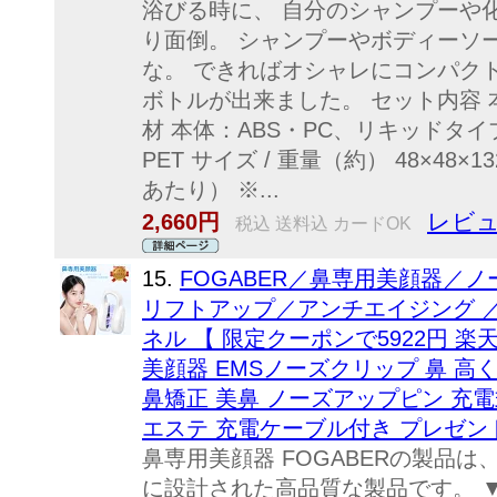
浴びる時に、 自分のシャンプーや
り面倒。 シャンプーやボディーソ
な。 できればオシャレにコンパクト
ボトルが出来ました。 セット内容 
材 本体：ABS・PC、リキッドタイ
PET サイズ / 重量（約） 48×48×132
あたり） ※...
レビュ
2,660円
税込 送料込 カードOK
15.
FOGABER／鼻専用美顔器／
リフトアップ／アンチエイジング 
ネル 【 限定クーポンで5922円 楽天
美顔器 EMSノーズクリップ 鼻 高く
鼻矯正 美鼻 ノーズアップピン 充電
エステ 充電ケーブル付き プレゼン
鼻専用美顔器 FOGABERの製品
に設計された高品質な製品です。 