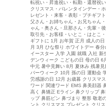
転祝い・昇進祝い・転勤・還暦祝い
クリスマス・バレンタインデー・ホ
レゼント・来客・表彰・プチギフト
父さん・お姉ちゃん・お兄ちゃん・
ゃん・奥さん・旦那さん・先輩・後
取引先・お客様・いとこ・はとこ・
ギフトに 1月 お年賀 正月 成人の日
月 3月 ひな祭り ホワイトデー 春分
イースター 入学 入園 就職 入社 新
デンウィーク こどもの日 母の日 6月
中元 暑中見舞い 8月 夏休み 残暑見
バーウィーク 10月 孫の日 運動会 
労感謝の日 12月 お歳暮 クリスマス
ワード 関連ワード EMS 鼻美顔器
高く 鼻矯正 Eライン 鼻クリップ 
ップ 鼻筋ピン 鼻づまり 整形 敬老
ント クリスマス プレゼント クリス