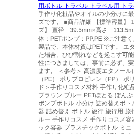
用ボトル トラベル トラベル用 トラ
手作り化粧品やオイルの小分けに最
ズです。 ■商品詳細 【標準容量】 1
ズ】 直径 39.5mm×高さ 113.5
体：PETポンプ：PP,PE ※ご注
製品で、本体材質はPETです。 
た場合、ひび割れなどを起こす可能
性につきましては、事前に必ず、実
ます。 ＜参考＞ 高濃度エタノール
（PE） ポリプロピレン（PP） ポ
ド＞手作りコスメ材料 手作り化粧品
ブラウン ブルー PETぼとる ぽんぷ
ポンプボトル 小分け 詰め替えボトル
器 詰め替え ボトル 旅行 旅行用 
ルー 手作りコスメ 手作りコスメ容
ック容器 プラスチックボトル ミニ 