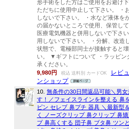
形手術をした方はご使用をお避け下
ただちに使用中止して下さい。 ・
しないで下さい。 ・水など液体を
の届かないところで使用、保管して
医療電気機器と併用しないで下さい
用しないで下さい。 ・分解、改造
状態で、電極部同士が接触すると壊
い。 ▼ギフトについて ・ラッピ
承ください。
レビュ
9,980円
税込 送料別 カードOK
ンショップ
10.
無条件の30日間返品可能＼男女兼
す！／フェイスラインを整える 鼻
ピン セレブ 鼻プチ 器具 ＼最新型
く ノーズクリップ 鼻クリップ 鼻矯
プ 鼻高くする 団子鼻 ブタ鼻 ツン