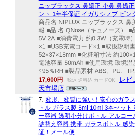
ニップラックス 鼻矯正 小鼻 鼻矯正
ント 1年半保証 イガリシノブ ピン
商品名 NIPLUX ニップラックス 鼻
報 ■品 名 QNose（キュノーズ） ■品
5V 2A ■消費電力 約0.3W（充電
×1 ■USB充電コード×1 ■取扱説明
52×37×18mm ■化粧箱寸法 約100×
電池容量 50mAh ■使用環境 環境温
≦95％RH ■製品素材 ABS、PU、TP..
レビ
17,600円
税込 送料込 カードOK
天市場店
7.
変形、変質に強い！安心のガラス
トル ガラス製 8ml 10ml 3本セ
ー容器 透明小分けボトル アルコール
詰替え容器 携帯 ガラスボトル 感
証！メール便