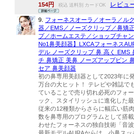
レビュー
154円
税込 送料別 カードOK
9.
フォーネスオーラ／オーラ／ル
器／EMS／ノーズクリップ／鼻矯
プ／ホームエステ／ショップチャン
No1鼻美顔器】LXCAフォーネスAU
デル ノーズクリップ 鼻 高く EMS
チ 鼻矯正 美鼻 ノーズアップピン 
セア 鼻美顔器
初の鼻専用美顔器として2023年に
万台の大ヒット！ テレビや雑誌で
ていることで売り切れ必死のフォー
ック、スタイリッシュに進化した最
従来の12種類からさらに幅広い筋肉
数を鼻専用のプログラムとして搭載
わせたフォーネスの独自技術「音波
最新モデルAURAからは、小鼻ス