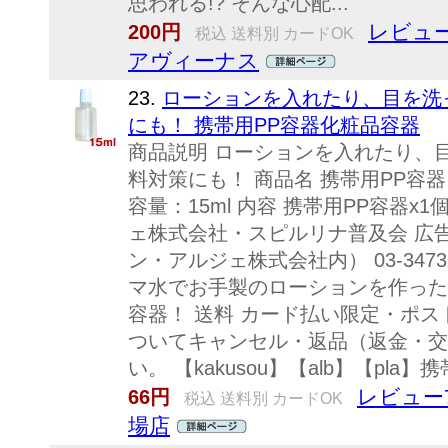
思われる!? そんな心配...
レビュー
200円
税込 送料別 カードOK
アヴィーナス
23.
ローションを入れたり、目を洗
にも！ 携帯用PP容器化粧品容器
商品説明 ローションを入れたり、
料対策にも！ 商品名 携帯用PP容器 
容量：15ml 内容 携帯用PP容器x
ェ株式会社・スピルリナ普及会 広告
ン・アルジェ株式会社内） 03-3473
マ水でお手製のローションを作った
容器！ 送料 カード払い限定・ポ
ついてキャンセル・返品（返金・交
い。 【kakusou】【alb】【pla
レビュー
66円
税込 送料別 カードOK
場店