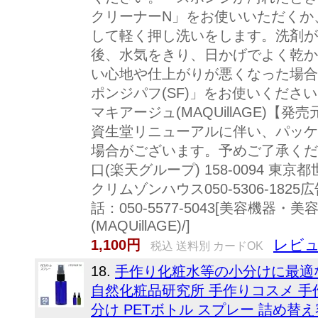
クリーナーN」をお使いいただくか
して軽く押し洗いをします。洗剤が
後、水気をきり、日かげでよく乾か
い心地や仕上がりが悪くなった場合
ポンジパフ(SF)」をお使いくださ
マキアージュ(MAQUillAGE)
資生堂リニューアルに伴い、パッケ
場合がございます。予めご了承くだ
口(楽天グループ) 158-0094 東
クリムゾンハウス050-5306-18
話：050-5577-5043[美容機器
(MAQUillAGE)/]
レビュ
1,100円
税込 送料別 カードOK
18.
手作り化粧水等の小分けに最適な
自然化粧品研究所 手作りコスメ 手
分け PETボトル スプレー 詰め替