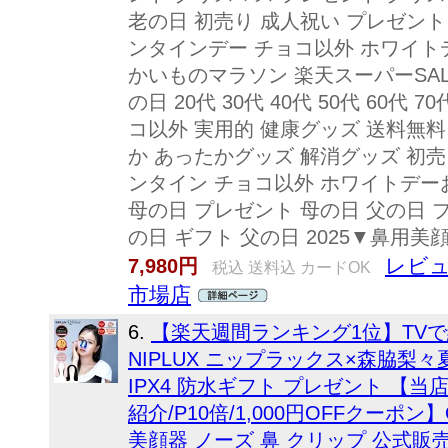
老の日 初売り 成人祝い プレゼント
ンタインデー チョコ以外 ホワイト
かいものマラソン 楽天スーパーSAL
の日 20代 30代 40代 50代 60代
コ以外 実用的 健康グッズ 送料無料
か あったかグッズ 解消グッズ 初
ンタイン チョコ以外 ホワイトデーお
母の日 プレゼント 母の日 父の日 
の日 ギフト 父の日 2025▼鼻用
レビュ
7,980円
税込 送料込 カードOK
市場店
6.
【楽天週間ランキング1位】TVで
NIPLUX ニップラックス×森脇梨々
IPX4 防水ギフト プレゼント 【当
紹介/P10倍/1,000円OFFクーポン
美顔器 ノーズ 鼻 クリップ 公式販売