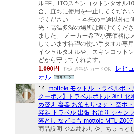
ルEF、ITOスキンコットンタオル1
合、直ちに使用を中止してください
でください。 ・本来の用途以外に
光・高温多湿の場所は避けてください
ました。 メーカー希望小売価格は
しています待望の使い手タオル専用
イシャルタオルや、スキンコットン
どから守ってくれます。
レビュ
1,090円
税込 送料込 カードOK
オル
14.
mottole モットル トラベルボトル
クーポン】トラベルボトル 3in1 
め替え 容器 お泊まりセット 空ボト
容器 トラベル 出張 お泊り シャン
落とし などにも mottole MTL-Z007
商品説明 ジム終わりや、ちょっと