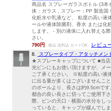
商品名 スプレーガラスボトル (3本セット)
体：ガラス , スプレー：PP 製造国
化粧水や乳液など、 粘度の高い液体
ールや液体除菌剤、香水 または化
します。 - 別の液体に入れ替える
さい。
レビュー
790円
税込 送料込 カードOK
8.
スプレータイプ・アタッチメント
★スプレーキャップについて ■当
光ビンにもお使い頂けますが、メー
ご了承ください。 ※粘度の高い液
に出る量が多くはございませんこと
のボールより、長さは約9.5cmで
都合の良い長さに切ってご使用下さ
際、ビンの天口・横面の水分をしっ
っていると、キャップが緩んでしま