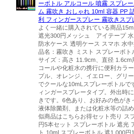
ーボトル アルコール 噴霧 スプレー
ム 霧吹き おしゃれ 10ml 容器 PP
利 フィンガースプレー 霧吹きスプ
よく一緒に購入されている商品15m
遮光300円メッシュ アイテープ 水
防水ケース 透明ケース スマホ 水中
品名：霧吹き ミスト スプレーボトル
サイズ：高さ 11.9cm、直径 1.
コールや化粧水の携行に便利カラー
プル、オレンジ、イエロー、グリー
でクールな10mLスプレーボトル
ィンガースプレータイプ。外出時に
きです。6色あり、お好みの色がき
液体除菌剤、または化粧水等の詰め
似商品はこちらお得セット売り スプレ
円5本セット スプレーボトル 遮光 ア
ト 10ml スプレーボトル 遮1,000