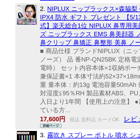
2.
NIPLUX ニップラックス×森脇梨
IPX4 防水 ギフト プレゼント 【5
式】楽天総合1位 NIPLUX 鼻専用美
ズ ニップラックス EMS 鼻美顔器 
鼻クリップ 鼻矯正 鼻整形 美鼻 ノ
■ 商品仕様 ブランドNIPLUX（ニ
ノーズ） 品 番NP-QN25BK 定格電源
電時） セット内容本体×1収納ポーチ
兼保証書×1 本体寸法約52×37×18m
重 量本体：約13g 電池容量50mAh
対湿度≦95％RH 製品素材ABS、P
入日より1年間 【使用上の注意】 
ている方...
レビ
17,600円
税込 送料込 カードOK
3.
霧吹き スプレー ボトル 噴水 シ