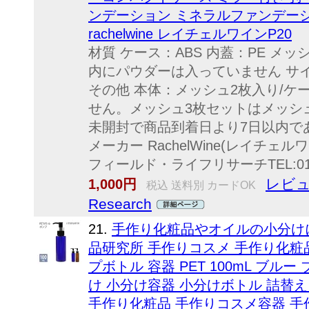
ンデーション ミネラルファンデーシ
rachelwine レイチェルワインP20
材質 ケース：ABS 内蓋：PE メ
内にパウダーは入っていません サイズ 
その他 本体：メッシュ2枚入り/ケ
せん。メッシュ3枚セットはメッシ
未開封で商品到着日より7日以内で
メーカー RachelWine(レイチ
フィールド・ライフリサーチTEL:0120
レビュ
1,000円
税込 送料別 カードOK
Research
21.
手作り化粧品やオイルの小分けに最
品研究所 手作りコスメ 手作り化粧品
プボトル 容器 PET 100mL ブルー
け 小分け容器 小分けボトル 詰替
手作り化粧品 手作りコスメ容器 手