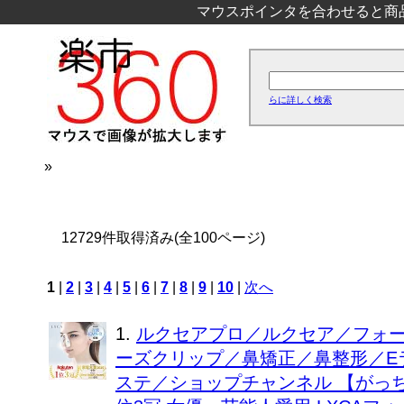
マウスポインタを合わせると商
らに詳しく検索
»
12729件取得済み(全100ページ)
1
|
2
|
3
|
4
|
5
|
6
|
7
|
8
|
9
|
10
|
次へ
1.
ルクセアプロ／ルクセア／フォー
ーズクリップ／鼻矯正／鼻整形／E
ステ／ショップチャンネル 【がっち