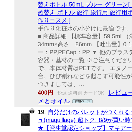
替えボトル 50mL ブルー グリーン
め替え ボトル 旅行 旅行用 旅行用
作りコスメ ]
手作り化粧水の小分けに最適です。
■ 商品詳細 【標準容量】59.5m
34mm×高さ 86mm 【吐出量】0.
ー：PP,PECap：PP ▼ 他のプ
容器・基材の一覧 ※ご注意くださ
で、本体材質はPETです。 エタ
合、ひび割れなどを起こす可能性が
つきましては、...
レビュー
400円
税込 送料別 カードOK
メとオイル
19.
自分だけのパレットがつくれるカ
ュ(maquillage) 超トク! 8/9が
★【資生堂認定ショップ】マキアー