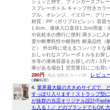
シュッと押す、フィンガースプレー
スプレーボトル キャップ付きカラ
プル、オレンジ、イエロー、グリー
材質：PP（ポリプロピレン）容器サイ
1.6cm、液体入口直径1.2cm用
や化粧水の携行に便利 満タンに入れ
度や耐摩耗性や耐熱性 耐薬品性（
ど） 外出時に使えるコンパクトな霧
おしゃれなスプレーボトルをお探し
水等の液体容器をお探しの方♪ 3月
庫がある場合】翌営業日にご出荷い
レビュー
280円
税込 送料別 カードOK
4.
業界最大級の大きめサイズで、
すっぽり入ります！ストラップ型に
が抜群の当店オリジナル設計(Fashio
も入る！／ どのブランドでもOK 