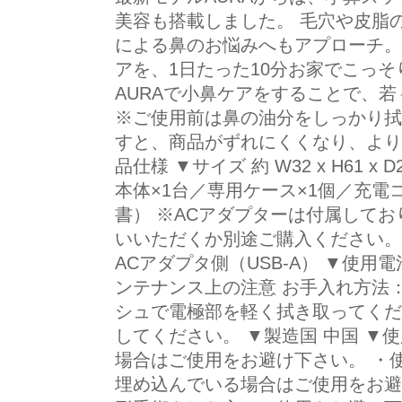
美容も搭載しました。 毛穴や皮脂
による鼻のお悩みへもアプローチ。
アを、1日たった10分お家でこっそ
AURAで小鼻ケアをすることで、
※ご使用前は鼻の油分をしっかり拭
すと、商品がずれにくくなり、より
品仕様 ▼サイズ 約 W32 x H61 x
本体×1台／専用ケース×1個／充電
書） ※ACアダプターは付属して
いいただくか別途ご購入ください。 
ACアダプタ側（USB-A） ▼使用
ンテナンス上の注意 お手入れ方法
シュで電極部を軽く拭き取ってくだ
してください。 ▼製造国 中国 ▼
場合はご使用をお避け下さい。 ・
埋め込んでいる場合はご使用をお避