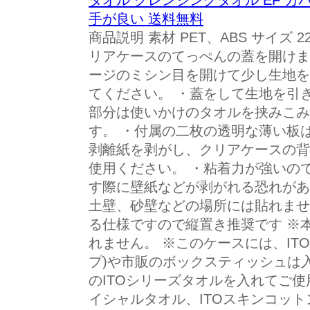
タオル クレンジングタオル EF カ
手が良い 送料無料
商品説明 素材 PET、ABS サイズ 22.
リアケースのてっぺんの蓋を開けま
ージのミシン目を開けて少し生地を
てください。 ・蓋をして生地を引
部分は使いかけのタオルを挟みこみ
す。 ・付属の二枚の透明な薄い板
剥離紙を剥がし、クリアケースの背
使用ください。 ・粘着力が強いの
す際に壁紙などが剥がれる恐れがあ
土壁、砂壁などの場所には貼れませ
る仕様ですので縦置き推奨です ※
れません。 ※このケースには、IT
プ)や市販のボックスティッシュは入
のITOシリーズタオルを入れてご使
イシャルタオル、ITOスキンコット