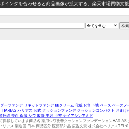
ポインタを合わせると商品画像が拡大する、楽天市場買物支援
ーファンデ リキットファンデ bbクリーム 化粧下地 下地 ベース ベースメイ
ン】HARIAS ハリアス 公式 クッションファンデ クッションコンパクト おまけ
紫外線 美白 保湿 シワ 改善 美容 毛穴 ナイアシンアミド
載しています商品名 薬用シワ改善クッションファンデーションHARIAS ク
ス 製造国 日本 商品区分 医薬部外品 広告文責 株式会社ハリアスTEL:0120-4