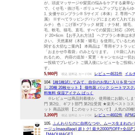
が、頭皮マッサージや髪質の悩みをケアする豪華な
で、くせ毛・抜け毛・ボリュームアップなどあらゆ
1. 女優サロンブラシ® Sサイズ（本体） 2. 専
属） ※すべてラッピングバッグにまとめて入れてお届
ルチ） 色：こげ茶×ブラック 材質：ナラ材、猪毛
毛、軟毛、猫毛、直毛、すべての髪質に対応（20代、3
ド 20×6cm 【お手入れ方法】 ヘアブラシ本
さい。 天然素材（木製・猪毛）を使用しているため
関する大切なご案内】 本商品は「専用ギフトラッ
「おまかせ巾着袋」のみとなります。 （※袋に入
れるため、 内容の追加・変更・キャンセルは一切
ー投稿でプレゼント ご購入後にレビューをご投稿
す。
5,980円
レビュー4631件
イル
税込 送料込 カードOK
104.
1枚1枚試してみて、自分のお気に入りを見つけて下
し 20種 20枚セット 】 個包装 パック シートマスクパッ
料無料 保湿アイテム ぱっく
※レビューは商品到着後か、使用後にお願いします♪ 
門 第2位、ギフト部門 第2位受賞 ★楽天ベストコスメ
ット 商品説明 【このセットについて】 人気の20
1,200円
レビュー4602件
APM
税込 送料込 カードOK
105.
ふんわりなのに自然なつや。ムース生まれのパウダリ
ージュ(maquillage) 超トク! 最大2000円
【MAQUillAGE】