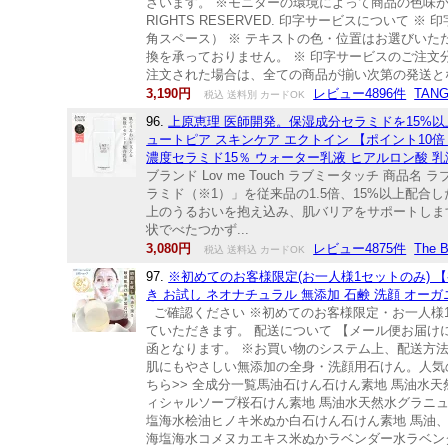
ざいます。 ※モニターの環境によって商品の色味が異なる場合がござい
RIGHTS RESERVED. 印字サービスについて ※ 
角スペース） ※ テキストの色・位置はお選びいた
換を承っておりません。 ※ 印字サービスのご注文
注文された場合は、全ての商品が揃い次第の発送と
3,190円
レビュー4896件
TAN
税込 送料別 カードOK
96.
上原恵理 医師開発。保湿成分セラミドを15%以上
ュートピア スキンケア エクトイン 【ポイント10倍！ 7/
濃度セラミド15％ ウォーター乳液 ヒアルロン酸 乳液
ブランド Lov me Touch ラブミータッチ 商品
ラミド（※1）」を従来品の1.5倍、15%以上配
上のうるおいを抱え込み、肌バリアをサポートしま
状でべたつかず...
3,080円
レビュー4875件
The 
税込 送料込 カードOK
97.
※初めてのお客様限定(お一人様1セットのみ) 
き お試し ネオナチュラル 無添加 石鹸 洗顔 オーガ
ご確認ください ※初めてのお客様限定・お一人様
ていただきます。 配送について 【メール便お届け
函となります。 ※お買い物のシステム上、配送方
肌にもやさしい無添加の全身・洗顔用石けん。人気
ちら>> 全成分一覧馬油石けん石けん素地 馬油水
ィシャルソープ桜石けん素地 馬油水天然水グラニ
塩海水桧油ヒノキ米ぬか白石けん石けん素地 馬油
海塩海水コメヌカエキス米ぬかラベンダー水ラベン