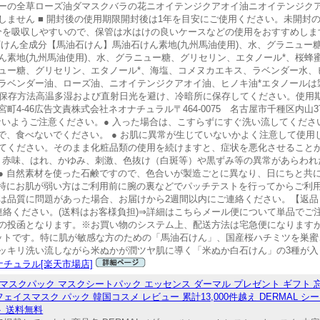
ーの全草ローズ油ダマスクバラの花ニオイテンジクアオイ油ニオイテンジクア
しません ■ 開封後の使用期限開封後は1年を目安にご使用ください。未開封
水分を吸収しやすいので、保管は水はけの良いケースなどの使用をおすすめし
けん全成分【馬油石けん】馬油石けん素地(九州馬油使用)、水、グラニュー
ん素地(九州馬油使用)、水、グラニュー糖、グリセリン、エタノール*、桜蜂
ュー糖、グリセリン、エタノール*、海塩、コメヌカエキス、ラベンダー水、
ラベンダー油、ローズ油、ニオイテンジクアオイ油、ヒノキ油*エタノールは
3種保存方法高温多湿および直射日光を避け、冷暗所に保存してください。使用期
4-46広告文責株式会社ネオナチュラル〒464-0075 名古屋市千種区内山3
 目に入らないようご注意ください。● 入った場合は、こすらずにすぐ洗い流してくだ
で、食べないでください。 ● お肌に異常が生じていないかよく注意して使
てください。そのまま化粧品類の使用を続けますと、症状を悪化させること
中、赤味、はれ、かゆみ、刺激、色抜け（白斑等）や黒ずみ等の異常があらわれた
● 自然素材を使った石鹸ですので、色合いが製造ごとに異なり、日にちと共
、特にお肌が弱い方はご利用前に腕の裏などでパッチテストを行ってからご利
は品質に問題があった場合、お届けから2週間以内にご連絡ください。【返品
連絡ください。(送料はお客様負担)⇒詳細はこちらメール便について単品でご
の投函となります。※お買い物のシステム上、配送方法は宅急便になります
ットです。特に肌が敏感な方のための「馬油石けん」、国産桜ハチミツを巣蜜
ッキリ洗い流しながら米ぬかが潤ツヤ肌に導く「米ぬか白石けん」の3種が入
ナチュラル[楽天市場店]
マスクパック マスクシートパック エッセンス ダーマル プレゼント ギフト 忘
ェイスマスク パック 韓国コスメ レビュー 累計13,000件越え DERMAL 
ト 送料無料