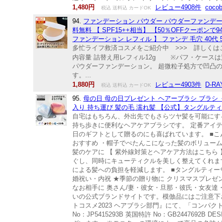
1,480円
レビュー4908件
coco
税込 送料込 カードOK
94.
ファンデーション パウダー パウダーファンデーショ
料無料 【 SPF15++相当】 【50％OFFクーポンで
ファンデーション レフィル 】 ファンデ 毛穴 40代
多忙ライフ救済コスメをご紹介中 >>> 詳しくはこち
内容量 詰替え用レフィル12g ※パフ・ケースは
パウダーファンデーション。 超微粒子処方で凹凸
す。...
1,880円
レビュー4903件
D-RA
税込 送料込 カードOK
95.
母の日 母の日プレゼント ヘアーブラシ ブラシ く
入り 持ち運び 髪の毛 濡れ髪 【公式】タングルテ
自宅はもちろん、外出先でもさらツヤ髪を可能にする
持ち歩きに便利なヘアケアブラシです。 定番アイ
日のギフトとして贈るのにも喜ばれています。 ■こ
おすすめ ・帽子でぺたんこになった髪のボリューム
髪のケアに 【 紫外線対策とヘアケア方法はこちら
ぐし、同時にキューティクルを美しく整えてくれま
による髪への負担を軽減します。 ■タングルティー
婚祝い・内祝 ★季節の贈り物に クリスマスプレ
なお相手に 奥さん/妻・彼女・旦那・彼氏・女友
いの公式ブランドサイトです。模倣品にはご注意下さい。 ※
トコスメ2023 ヘアブラシ部門』にて、「コンパクトス
No：JP5415293B 英国特許 No：GB2447692B DE