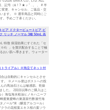
6 SAN-X CO., LTD. ALL
 ! ? ★ ♪ ” . 。 、 # 半
のご変更、キャンセル、ご返品・交
います。 ※ 通常商品と同時にご
います。予めご了承ください。
ートピア ドクタービュートピア ビ
 リッチ ノーマル 3種 50mL 高
0mL 特徴 保湿効果にすぐれた「セ
（※4）」を贅沢配合することで極
うるおい肌へ導きます。ウォーター
ト（トライアル）※泡立てネット付
場合は自動的にキャンセルとさせ
ます。 ※メール便はポストへの投
さんの馬油石けんは敏感肌、乾燥
ました。 2回目以降のご購入はこ
ール）海塩海水桧油ヒノキハニーフ
桜蜂蜜巣蜜蜂の巣蒸留竹酢液竹海
タノール*米（醸造アルコール）
ザクラの花桜葉エキス桜の葉ソウ