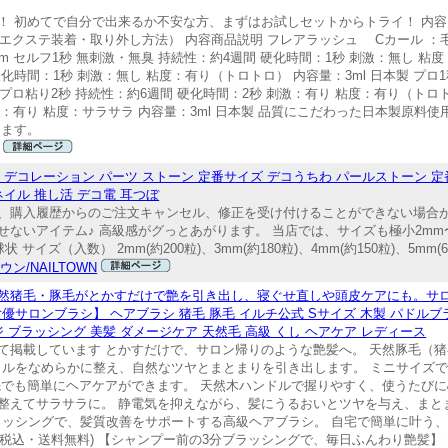
 初めてで自分で出来るか不安な方、まずはお試しセットからトライ！ 内容 
書（エクステ装着・取り外し方法） 内容商品説明 フレアラッシュ Cカール ：毛
4mm セルフ1秒 無刺激・無臭 持続性：約4週間 硬化時間：1秒 刺激：無し 粘
硬化時間：1秒 刺激：無し 粘度：有り（トロトロ） 内容量：3ml 日本製 プロ1
 プロ粘り2秒 持続性：約6週間 硬化時間：2秒 刺激：有り 粘度：有り（トロト
 刺激：有り 粘度：サラサラ 内容量：3ml 日本製 品質にこだわった日本製原料
します。
コレーション パーツ ストーン 定番サイズ デコうちわ パールストーン 定番
ネイル 推し活 デコ電 耳つぼ
、購入履歴からのご注文キャンセル、修正を受け付けることができない場合が
ないアイテム♪ 高級感がグっとあがります。 当店では、サイズも極小2mm
（入数） 2mm(約200粒)、3mm(約180粒)、4mm(約150粒)、5mm(60粒)
ン/NAILTOWN
天然猪毛・豚毛がとかすだけで艶を引き出し、寝ぐせ直しや頭皮ケアにも。サ
サロンブラシ】 ヘアブラシ 猪毛 豚毛 イルチ公式 Sサイズ 木製 パドルブラ
ジ ブラッシング 美髪 ダメージケア 天然毛 高級 くし ヘアケア レディース
て掲載しています とかすだけで、サロン帰りのような艶髪へ。 天然豚毛（猪
ィクルをなめらかに整え、自然なツヤとまとまりを引き出します。 ミニサイズ
先でも簡単にヘアケアができます。 天然木ハンドルで握りやすく、使うたびに
整えてサラサラに。 静電気を抑えながら、髪にうるおいとツヤを与え、まとま
ブラッシングで、髪質改善をサポートする高級ヘアブラシ。 自宅で簡単に叶う
80円 (税込・送料無料) 【シャンプー前の3分ブラッシングで、毎日ふんわり艶髪