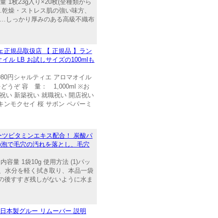
1枚23g入り×20枚(全種類から
液…乾燥・ストレス肌の強い味方、
材…しっかり厚みのある高級不織布
ルジェ正規品取扱店 【 正規品 】ラン
マオイル LB お試しサイズの100mlも
980円シャルティエ アロマオイル
どうぞ 容 量： 1,000ml ※お
い 新築祝い 就職祝い 開店祝い
キンモクセイ 桜 サボン ペパーミ
ーツビタミンエキス配合！ 炭酸パ
の泡で毛穴の汚れを落とし、毛穴
 1袋10g 使用方法 (1)パッ
後、水分を軽く拭き取り、本品一袋
その後すすぎ残しがないように水ま
日本製グルー リムーバー 説明