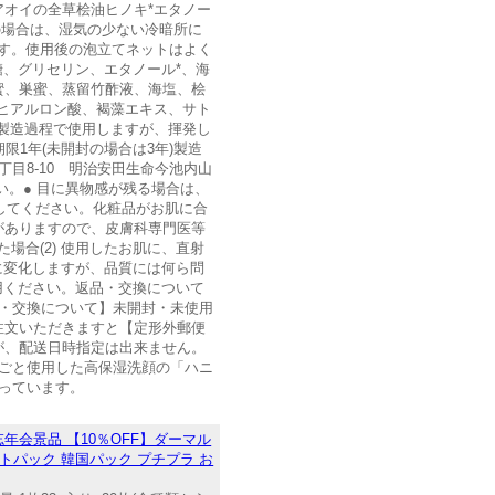
オイの全草桧油ヒノキ*エタノー
の場合は、湿気の少ない冷暗所に
ます。使用後の泡立てネットはよく
糖、グリセリン、エタノール*、海
蜜、巣蜜、蒸留竹酢液、海塩、桧
ヒアルロン酸、褐藻エキス、サト
製造過程で使用しますが、揮発し
限1年(未開封の場合は3年)製造
丁目8-10 明治安田生命今池内山
さい。● 目に異物感が残る場合は、
用してください。化粧品がお肌に合
がありますので、皮膚科専門医等
場合(2) 使用したお肌に、直射
に変化しますが、品質には何ら問
用ください。返品・交換について
・交換について】未開封・未使用
注文いただきますと【定形外郵便
が、配送日時指定は出来ません。
ごと使用した高保湿洗顔の「ハニ
っています。
年会景品 【10％OFF】ダーマル
シートパック 韓国パック プチプラ お