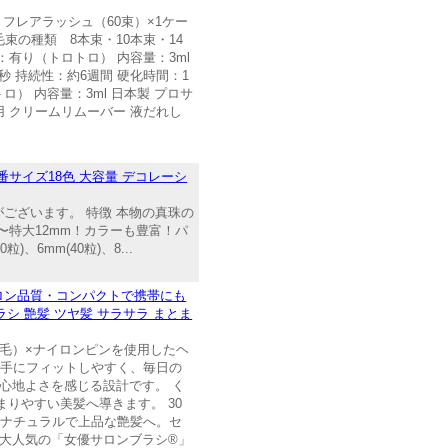
フレアラッシュ（60束）×1ケー
束の種類 8本束・10本束・14
度：有り（トロトロ） 内容量：3ml
秒 持続性：約6週間 硬化時間：1
ロ） 内容量：3ml 日本製 プロサ
使用 クリームリムーバー 液だれし
サイズ18色 大容量 デコレーシ
ございます。 特徴 本物の真珠の
〜特大12mm！カラーも豊富！パ
、6mm(40粒)、8...
ロン品質・コンパクトで携帯にも
シ 艶髪 ツヤ髪 サラサラ まとま
毛）×ナイロンピンを使用したヘ
で手にフィットしやすく、毎日の
心地よさを感じる設計です。 く
りやすい美髪へ導きます。 30
、ナチュラルで上品な艶髪へ。セ
】 大人気の「女優サロンブラシ®」