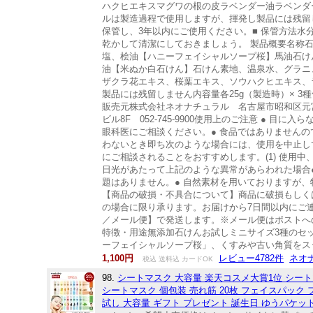
ハクヒエキスマグワの根の皮ラベンダー油ラベンダ
ルは製造過程で使用しますが、揮発し製品には残留
保管し、3年以内にご使用ください。■ 保管方法
乾かして清潔にしておきましょう。 製品概要名称石
塩、桧油【ハニーフェイシャルソープ桜】馬油石け
油【米ぬか白石けん】石けん素地、温泉水、グラニ
ザクラ花エキス、桜葉エキス、ソウハクヒエキス、
製品には残留しません内容量各25g（製造時）× 
販売元株式会社ネオナチュラル 名古屋市昭和区元宮町
ビル8F 052-745-9900使用上のご注意 ●
眼科医にご相談ください。● 食品ではありませんの
わないとき即ち次のような場合には、使用を中止し
にご相談されることをおすすめします。(1) 使用
日光があたって上記のような異常があらわれた場合
題はありません。● 自然素材を用いておりますが
【商品の破損・不具合について】商品に破損もしく
の場合に限り承ります。お届けから7日間以内にご
／メール便】で発送します。※メール便はポストへ
特徴・用途無添加石けんお試しミニサイズ3種のセ
ーフェイシャルソープ桜」、くすみや古い角質をス
1,100円
レビュー4782件
ネオ
税込 送料込 カードOK
98.
シートマスク 大容量 楽天コスメ大賞1位 シート
シートマスク 個包装 売れ筋 20枚 フェイスパック フ
試し 大容量 ギフト プレゼント 誕生日 ゆうパケッ