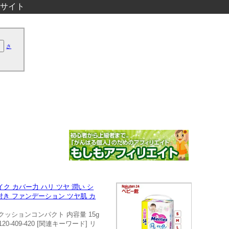
サイト
さ
ク カバー力 ハリ ツヤ 潤い シ
付き ファンデーション ツヤ肌 カ
ッションコンパクト 内容量 15g
09-420 [関連キーワード] リ