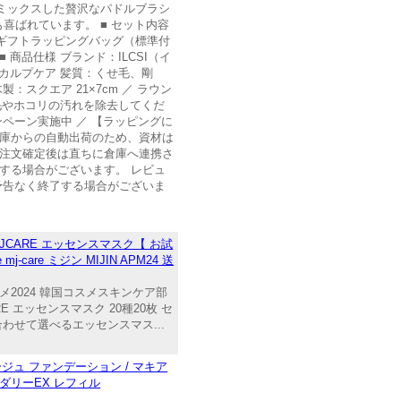
ミックスした贅沢なパドルブラシ
ばれています。 ■ セット内容
専用ギフトラッピングバッグ（標準付
品仕様 ブランド：ILCSI（イ
カルプケア 髪質：くせ毛、剛
スクエア 21×7cm ／ ラウン
の毛やホコリの汚れを除去してくだ
ペーン実施中 ／ 【ラッピングに
倉庫からの自動出荷のため、資材は
ご注文確定後は直ちに倉庫へ連携さ
する場合がございます。 レビュ
予告なく終了する場合がございま
JCARE エッセンスマスク【 お試
re ミジン MIJIN APM24 送
2024 韓国コスメスキンケア部
 エッセンスマスク 20種20枚 セ
わせて選べるエッセンスマス...
ジュ ファンデーション / マキア
ウダリーEX レフィル