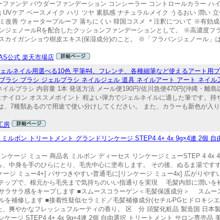
ーファンデ パウダーファンデーション コンシーラー コントロールカラー ハイ
 UVケア ベースメイク ハリ ツヤ 素肌感 ナチュラルメイク うるおい 潤い 立体
善 シミ改善 ウォータープルーフ 落ちにくい 韓国コスメ ＊注釈について ※有
ンジェノールRを配合したクッションファンデーションとして。 ※高濃度フ
スカイガンショウ樹皮エキス(保湿成分)のこと。 ※「フラバンジェノール」
IAS公式 楽天市場店
】ジェルネイル用選べる10色 平筆#4、フレンチ、各種細筆など使えるアート用
ルブラシ ブラシ ジェルブラシ ネイルジェル 道具 ネイルアート アート ネイル
ブラシ 内容量 1本 発送方法 メール便190円/佐川急便470円(沖縄・離島以外
部分:ナイロン オススメポイント 程よい弾力でジェルネイルに適した筆です。
は、7種類あるので用途で使い分けしてください。 また、カラーも新色が入り
工房
ルボン トリートメント グランドリンケージ STEP4 4+ 4x 9g×4連 2個
ンケージ ミュー 商品名 ミルボン ディーセス リンケージミューSTEP 4 4x 4+
ら、中身を手のひらにとり、毛先中心に塗布します。 その後、ぬるま湯です
ンケージ ミュー4+] パサつきやすい普通毛に[リンケージ ミュー4x] 広がり
ステップで、根元から毛先まで気持ちのいい指通りを実現 毛髪内部に潤いを
のいいサラサラ感をキープします ■スムースコラーゲン＜毛髪保護成分＞ スム
を補修します ■接着性疑似セラミド／毛髪補修成分(セチルPGヒドロキシエ
爽やかなフレッシュフルーティの香り。 区 分 頭髪化粧品 製造国 日本製 
ジ STEP4 4+ 4x 9g×4連 2個 自由選択 トリートメント サロン専売品