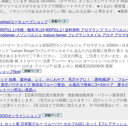
しています 商品名 DERMAL（ダーマル）エッセンスシートマスク 内容量 
替わりデイリーエステができるプチプラ韓国シートマスクです。 ■うるおい美容
合し、ツヤとハリのあるみずみずしい潤いあふれるお肌へと導きます。 ■素
uebshop/エーキューブショップ
 3,980円以上(沖縄・離島等は9,800円以上) 送料無料 アロマランプ ランプベ
mpberger メゾンベルジェ maison berger フレグランスオイル アロマ アロ
ナー ランプベルジェ対920円ランプベルジェ アロマオイル 1000ml パ4,
ランド "Lampe Berger"のフレグランスオイル あなたのお部屋に世界の 香り を
がありますのでご了承ください。 ご注文の際は、ご注意くださいませ。 お祝
 気分転換 桃 ストロベリー 沈香 アンバー オレンジ オーシャン ベルガモット 
ズマリー ひのき フリージア 紅茶 レモン 柑橘系2026/08/06 更新
ョップNoel
パック 効果 紫外線、シミ、小じわケア、毛穴ケアに！ 透明感UP！ フル
袋 真空パウチタイプ 無添加フルーツ配合 お風呂で簡単に3〜5分ケア 驚き
ントーン明るい美肌へ
ツ泡パック 【旧表示指定成分無添加・無鉱物油無添加・パラベン無添加】 内容量
イクを落とします。（毛穴がより綺麗になります！） (2)クレンジングの
お塗りください。 (3) 1分ほどで自然に泡立ちます。3〜5分程度おいて、
CSOOオンラインショップ
ト セット束 日本製グルー リムーバー セルフお試しセット【フレアラッシュ 