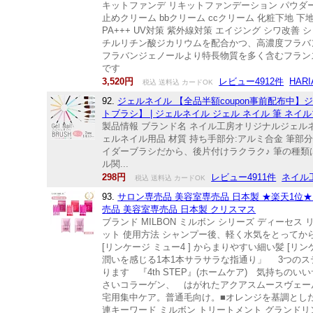
キットファンデ リキットファンデーション パウダ
止めクリーム bbクリーム ccクリーム 化粧下地 下地
PA+++ UV対策 紫外線対策 エイジング シワ改
チルリチン酸ジカリウムを配合かつ、高濃度フラバ
フラバンジェノールより特長物質を多く含むフラン
です
3,520円
レビュー4912件
HAR
税込 送料込 カードOK
92.
ジェルネイル 【全品半額coupon事前配布中
トブラシ】 | ジェルネイル ジェル ネイル 筆 ネイ
製品情報 ブランド名 ネイル工房オリジナルジェルネイル
ェルネイル用品 材質 持ち手部分:アルミ合金 筆
イダーブラシだから、後片付けラクラク♪ 筆の種類
ル関...
298円
レビュー4911件
ネイル
税込 送料込 カードOK
93.
サロン専売品 美容室専売品 日本製 ★楽天1位★ ミ
売品 美容室専売品 日本製 クリスマス
ブランド MILBON ミルボン シリーズ ディーセス リ
ット 使用方法 シャンプー後、軽く水気をとってか
[リンケージ ミュー4 ] からまりやすい細い髪 [リ
潤いを感じる1本1本サラサラな指通り」 3つの
ります 『4th STEP』(ホームケア) 気持ち
さいコラーゲン、 はがれたアクアスムースヴェール
宅用集中ケア。普通毛向け。■オレンジを基調とした、
連キーワード ミルボン トリートメント グランドリンケー