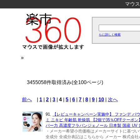
マウス
らに詳しく検索
»
3455058件取得済み(全100ページ)
前へ
|
1
|
2
|
3
|
4
|
5
|
6
|
7
|
8
|
9
|
10
|
次へ
91.
【レビューキャンペーン実施中】 ファンデ パウダ
ミ ニキビ 年齢肌 乾燥肌 【2個で35％OFFクーポ
バー力 高濃度フラバンジェノール 日本製 国産 UV 
・メーカー希望小売価格はメーカーサイトに基づいて掲
全成分 全成分表記はこちらから メーカー 株式会社ハリア