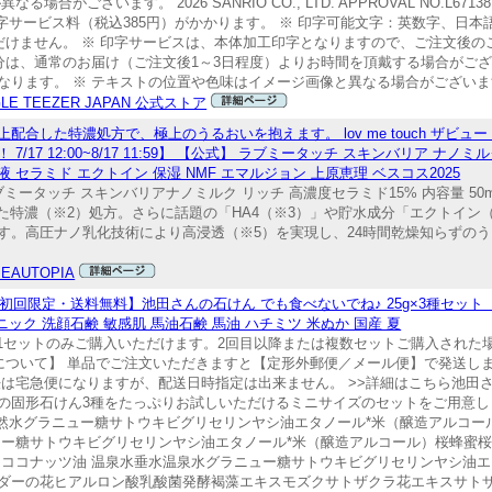
ます。 2026 SANRIO CO., LTD. APPROVAL NO.L671387 ©202
印字サービス料（税込385円）がかかります。 ※ 印字可能文字：英数字、日本語、記号（&
だけません。 ※ 印字サービスは、本体加工印字となりますので、ご注文後
分は、通常のお届け（ご注文後1～3日程度）よりお時間を頂戴する場合がござ
なります。 ※ テキストの位置や色味はイメージ画像と異なる場合がござ
GLE TEEZER JAPAN 公式ストア
配合した特濃処方で、極上のうるおいを抱えます。 lov me touch ザビュ
17 12:00~8/17 11:59】 【公式】 ラブミータッチ スキンバリア ナノミルク
 セラミド エクトイン 保湿 NMF エマルジョン 上原恵理 ベスコス2025
名 ラブミータッチ スキンバリアナノミルク リッチ 高濃度セラミド15% 内容量 5
合した特濃（※2）処方。さらに話題の「HA4（※3）」や貯水成分「エクトイン
す。高圧ナノ乳化技術により高浸透（※5）を実現し、24時間乾燥知らずの
BEAUTOPIA
【初回限定・送料無料】池田さんの石けん でも食べないでね♪ 25g×3種セッ
ニック 洗顔石鹸 敏感肌 馬油石鹸 馬油 ハチミツ 米ぬか 国産 夏
1セットのみご購入いただけます。2回目以降または複数セットご購入された
について】 単品でご注文いただきますと【定形外郵便／メール便】で発送し
法は宅急便になりますが、配送日時指定は出来ません。 >>詳細はこちら池田
の固形石けん3種をたっぷりお試しいただけるミニサイズのセットをご用意し
天然水グラニュー糖サトウキビグリセリンヤシ油エタノール*米（醸造アルコ
ュー糖サトウキビグリセリンヤシ油エタノール*米（醸造アルコール）桜蜂蜜
、ココナッツ油 温泉水垂水温泉水グラニュー糖サトウキビグリセリンヤシ油エ
ダーの花ヒアルロン酸乳酸菌発酵褐藻エキスモズクサトザクラ花エキスサト