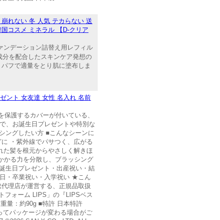
 崩れない 冬 人気 テカらない 送
 韓国コスメ ミネラル 【D-クリア
ルファンデーション詰替え用レフィル
成分を配合したスキンケア発想の
、パフで適量をとり肌に塗布しま
ゼント 女友達 女性 名入れ 名前
シを保護するカバーが付いている、
ので、お誕生日プレゼントや特別な
シングしたい方 ■こんなシーンに
どに ・紫外線でパサつく、広がる
つれた髪を根元からやさしく解きほ
かかる力を分散し、ブラッシング
 誕生日プレゼント・出産祝い・結
日・卒業祝い・入学祝い ★こん
総代理店が運営する、正規品取扱
フォーム LIPS」の『LIPSベス
重量：約90g ■特許 日本特許
A ※商品によってパッケージが変わる場合がご