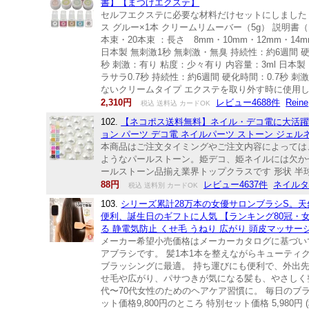
書】【まつげエクステ】
セルフエクステに必要な材料だけセットにしました！
ス グルー×1本 クリームリムーバー（5g） 説明
本束・20本束 ：長さ 8mm・10mm・12mm・1
日本製 無刺激1秒 無刺激・無臭 持続性：約6週間 
秒 刺激：有り 粘度：少々有り 内容量：3ml 日本製
ラサラ0.7秒 持続性：約6週間 硬化時間：0.7秒
ないクリームタイプ エクステを取り外す時に使用
2,310円
レビュー4688件
Reine
税込 送料込 カードOK
102.
【ネコポス送料無料】ネイル・デコ電に大活躍 デ
ョン パーツ デコ電 ネイルパーツ ストーン ジェル
本商品はご注文タイミングやご注文内容によっては
ようなパールストーン。姫デコ、姫ネイルには欠かせ
ールストーン品揃え業界トップクラスです 形状 半球状 サイズ
88円
レビュー4637件
ネイルタウ
税込 送料別 カードOK
103.
シリーズ累計28万本の女優サロンブラシS。
便利、誕生日のギフトに人気 【ランキング80冠・女優
る 静電気防止 くせ毛 うねり 広がり 頭皮マッサー
メーカー希望小売価格はメーカーカタログに基づい
アブラシです。 髪1本1本を整えながらキューテ
ブラッシングに最適。 持ち運びにも便利で、外出
せ毛や広がり、パサつきが気になる髪も、やさしく
代〜70代女性のためのヘアケア習慣に。 毎日の
ット価格9,800円のところ 特別セット価格 5,9