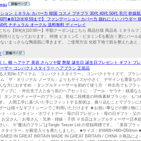
beau
ン ミネラル カバー力 韓国 コスメ プチプラ 30代 40代 50代 毛穴 乾燥肌
940円★8/12(水)9:59まで】 ファンデーション カバー力 崩れにくい パウダー
 50代 ナチュラル オークル 送料無料 ディーレイ
ら【8/4(火)10:00〜】半額クーポンはこちら 商品仕様 商品名 ミネラ
別売りとなっております。 特徴 ビタミンC・ビタミンEを配合！更にパール
のないまっさらな陶器肌に導きます。 ご使用方法 化粧下地で肌を整えたあと
Y
し 櫛 ヘアケア 美容 さらツヤ髪 艶髪 誕生日 誕生日プレゼント ギフト プレ
ィーザー コンパクトスタイラー ヘアブラシ 正規品
人気No.1アイテム「コンパクトスタイラー」 コンパクトサイズで、ブラ
テム「ザ・オリジナル ノーマル」よりもサイズが小さく、デザインも豊富な
んな方におすすめ ・タングルティーザーを初めて使う方 ・外出先でもブラッ
アップに ・外出先で人と会う前のヘアセットに ・プール・サウナ・銭湯な
 】 タングルティーザーのブラシは、長短二段構造の特殊素材ブラシが、も
す。 人間工学に基づいた手にフィットする形状は、握り込むことでブラシに
ザーは様々なギフトシーンでご利用いただけます ★お祝い事などの贈り物に
ゼント・バレンタイン・ホワイトデー・母の日プレゼント・母の日ギフト・父の
達・お父さん・お母さん・兄弟・姉妹・子供 ※当店はタングルティーザー日本
”魔法のブラシ”はTangle Teezer Ltd.の登録商標です。 「美容プラット
タイラー」が殿堂入りを果たしました。 ■サイズ：約W68×H90×D50mm ■
SIGNED IN GREAT BRITAIN MADE IN GREAT BRITAIN / CHIN