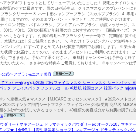
ヘアケアギフトセットとしてリニューアルいたしました！ 猪毛とナイロンを
る髪質のケアに最適です。母の日や誕生日、クリスマスなどのプレゼントにも喜
用ヘアブラシクリーナー 3. ハート形シャンプーブラシ（スカルプブラシ） 4. 
けしますので、そのままプレゼント・ギフトとしてご使用いただけます。 ■ 商
、ナイロン 特徴：パドルブラシ、プレミアムヘアブラシ、頭皮マッサージ、ス
0代、40代、50代の幅広い年齢層の方におすすめです） 【商品サイズ】 木製：
体は水洗い不可となります。 付属の専用ヘアブラシクリーナー等で、定期的に髪
、水濡れには十分ご注意ください。 ＼ 今だけ！ラッピングバッグ無料キャン
ピングバッグ」にすべてまとめて入れた状態で無料でお届けします。 ※楽天
れた状態でお届けしますので、そのままプレゼントにご利用いただけます） 
お受けできません。予めご了承ください。 ※無料キャンペーンは予告なく終了
いただいた方へ、 ささやかな特典をご用意しております。 ※キャンペーンは
チ公式ヘアブラシ&エステ美容
さい〜d(≧∀≦)♪20種 20枚フェイスマスク シートマスク シートパック M
ク フェイスパック ノンアルコール 乾燥肌 韓国コスメ 韓国パック mjcare mj-ca
＼定番人気★マスク／【MJCARE エッセンスマスク】 ★楽天ベストコスメ
2023スキンケア部門シートマスク・フェイスパック3位受賞 商品名 MJCARE
種類を1枚ずつお試しできるセットです。 40種類の美容成分からお肌の調子に合
24
ー / マキアージュ ドラマティックパウダリーex オークル10 / マキアー
OFF+全品Pアップ★【全8色】【資生堂認定ショップ】マキアージュ ドラマティックパ