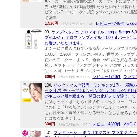
■メーカー希望小売価格はメーカーサイトに基づいて掲載
売れ筋20種類入り) 商品説明 たった15分の日
ビタミンE・コラーゲン成分をすべてのマスクに配
で密着...
1,530円
レビュー4749件
a-c
税込 送料込 カードOK
99.
ランプベルジェ アロマオイル Lampe Berger
プベルジェ アロマランプオイル 1,000ml パート1 la
お選びいただけます。
よく一緒に購入されている商品ラージランプ用 交換バー
1,000ml 2,980円 フランスが生んだ世界のトップブ
使いのモニターによって、色合いが写真と異なる場合
癒し ギフト ラッピング プレゼント アロマ ガラス
ント 木蓮 ユーカリ ラズベリー 白檀 ローズウッド ロー
800円
レビュー4748件
ランプシ
税込 送料別 カードOK
100.
パック・マスク部門 ランキング1位♪ 炭酸
ック 毛穴 ディープクレンジング お試しパウチ1
がキュッと引き締まる 翌日の化粧ノリが違う、ワ
お試しセットはこちら♪ 商品名 マジックスー フルー
クの前に「無添加クレンジングジェル」でやさしくメ
をお顔全体・首等の気になる部分になじませるように
たはぬるま湯で十...
300円
レビュー4693件
MAGI
税込 送料込 カードOK
101.
フレアラッシュ まつげエクステ マツエク キッ