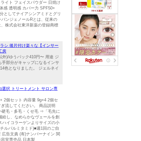
ライト フェイスパウダー 日焼け
感 透明感 カバー力 SPF50+
効成分としてナイアシンアミドとグリ
ラバンジェノールRとは、従来の
は、株式会社東洋新薬の登録商標
ブラシ 後片付け楽々な【インサー
工房
)/ゆうパック410円〜 用途 ジ
持ち手部分がキャップになるインサ
14色となりました。 ジェルネイ
 自由選択 トリートメント サロン専
 2個セット 内容量 9g×4 2個セ
すぎ流してください。 商品説明
やすい硬毛・多毛・くせ毛 ⇒「毛先に
補給し、なめらかなヴェールを創
ースハイコラーゲンよりサイズの小
チルパルミタミド)■週1回のご自
広告文責 (有)ナンバーナイン 関
 美容室専売品 日本製