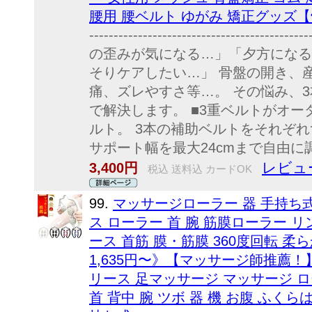
腰用 腰ベルト ゆがみ 矯正グッズ【
------------------------------------
の歪みが気になる…」「夕方になる
そりケアしたい…」 骨盤の開き、
痛、ズレやすさ等…。 その悩み、
で解決します。 ■3重ベルトがオ
ルト。 3本の補助ベルトをそれぞ
サポート幅を最大24cmまで自由に調
レビュー
3,400円
税込 送料込 カードOK
99.
マッサージローラー 器 手持ち式
ス ローラー 首 腕 筋膜ローラー 
ース 首筋 膜・筋膜 360度回転 柔ら
1,635円〜》【マッサージ師推薦！
リース 足マッサージ マッサージ ロ
首 背中 腕 ツボ 器 機 お腹 ふくら