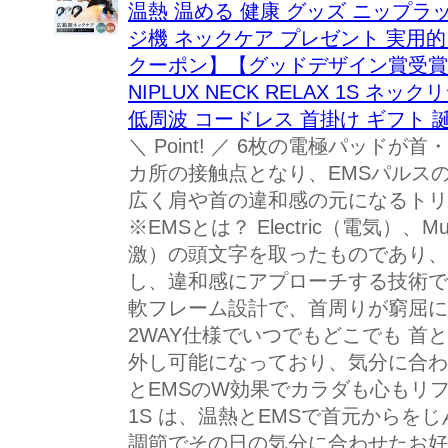
温熱 温める 健康 グッズ ニップラ
ジ機 ネックケア プレゼント 実用的 
クーポン】【グッドデザイン賞受賞】
NIPLUX NECK RELAX 1S 
低周波 コードレス 首掛け ギフト 
＼ Point! ／ 6枚の電極パッドが
カ所の接触点となり、EMSパルス
広く肩や首の違和感の元になるトリ
※EMSとは？ Electric（電気）、Mus
激）の頭文字を取ったものであり、
し、違和感にアプローチする技術で
軟フレーム設計で、首周りが窮屈に
2WAY仕様でいつでもどこでも 首
外し可能になっており、気分に合わ
とEMSのW効果でカラダも心もリフレッシ
1S は、温熱とEMSで首元からを
調節でその日の気分に合わせたお好