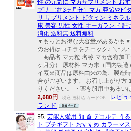
性 の元気に マカサプリメント おす
プリ （約3ヶ月分）マカ 亜鉛やビ
リ サプリメント ビタミン ミネラル
康 美容 男性 女性 オーガランド 評
消化 送料無 送料無料
▼もっとお得な大容量があるかも▼ 
のお得はコチラをチェック♪ ＼つい
商品名 マカ粒 名称 マカ含有加工食品
ヶ月分） 原材料 マカ末（国内製造
イ素※商品は原料由来の為、製造時
合がございます。 お召し上がり方 
りください。 ・薬を服用中あるいは
レビュー
2,680円
税込 送料込 カードOK
ランド
95.
芸能人愛用 顔 首 デコルテ う
ト プチギフト おすすめ カラーマス