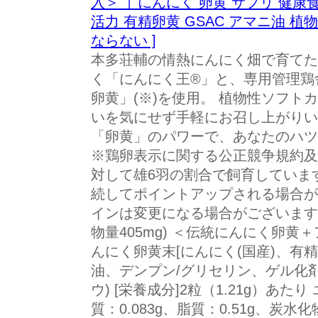
入＞［ にんにく 卵黄 サプリ 健康食
活力 有精卵黄 GSAC アマニ油 
ならない ]
本多荘輔の情熱にんにく畑で育てた
く「にんにく王®」と、専用管理鶏
卵黄」(※)を使用。 植物性ソフト
いを気にせず手軽にお召し上がりい
「卵黄」のパワーで、あなたのハツ
※鶏卵表示に関する公正競争規約及
対して雄6羽の割合で飼育していま
続してポイントアップされる場合が
インは変更になる場合がございます。
物量405mg) ＜伝統にんにく卵黄＋
んにく卵黄末[にんにく(国産)、有精
油、デンプン/グリセリン、ゲル化
ウ) [栄養成分]2粒（1.21g）あたり
質：0.083g、脂質：0.51g、炭水化