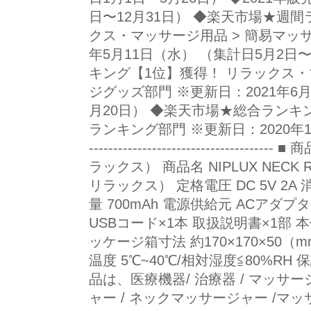
日〜12月31日） ◆楽天市場★週
クス・マッサージ用品 > 簡易マッサ
年5月11日（水） （集計日5月2日
キング【1位】獲得！ リラックス・
ジグッズ部門 ※更新日：2021年6月
月20日） ◆楽天市場★総合ランキ
ランキング部門 ※更新日：2020年11月24日
-------------------------------
ラックス） 商品名 NIPLUX NEC
リラックス） 定格電圧 DC 5V 2A
量 700mAh 電源供給元 ACアダプ
USBコード×1本 取扱説明書×1部 本体
ッケージ箱寸法 約170×170×50（m
温度 5℃~40℃/相対湿度≦80%RH
品は、医療機器/ 治療器 / マッサージ
ャー / ネックマッサージャー /マ