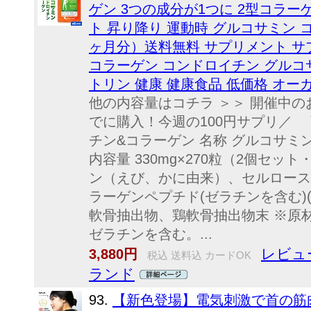
ゲン 3つの成分が1つに 2型コラー
ト 昇り降り 運動時 グルコサミン 
ヶ月分）送料無料 サプリメント サプ
コラーゲン コンドロイチン グルコサ
トリン 健康 健康食品 低価格 オー
他の内容量はコチラ ＞＞ 開催中の
でに購入！今週の100円サプリ／ 
チン&コラーゲン 名称 グルコサ
内容量 330mg×270粒（2個セッ
ン（えび、かに由来）、セルロース
ラーゲンペプチド(ゼラチンを含む)
軟骨抽出物、鶏軟骨抽出物末 ※原
ゼラチンを含む。...
レビュー
3,880円
税込 送料込 カードOK
ランド
93.
【新色登場】電気刺激で首の筋肉