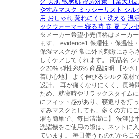
ク 美肌 敏感肌 冷房対策 【楽天1
やすみマスク ミッシーリスト シル
用 おしゃれ 蒸れにくい 洗える 温
ックウォーマー 寝る時 春 夏 プレ
※メーカー希望小売価格はメーカー
ます。 evidence1 保湿性・保
保湿マスクが 常に外的刺激にさら
しくケアしてくれます。 商品名 シル
ク20% 弾性糸5% 商品説明 【
着け心地】 よく伸びるシルク素材
設計。 耳が痛くなりにくく、長時
ため、就寝時やリラックスタイムに
にフィット感があり、寝返りを打っ
すみマスクとしても、多くの方にご
濯も簡単で、毎日清潔に】 洗濯は
洗濯機をご使用の際は、ネットに入
ています。 毎日使うものだからこ