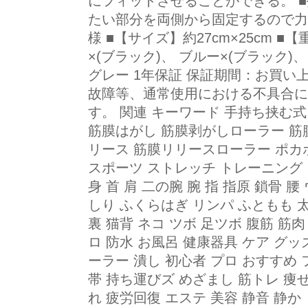
にフィットさせることができる。 
たい部分を両側から固定するので力
様 ■【サイズ】約27cm×25cm ■
×(ブラック)、 ブルー×(ブラック)
グレー 1年保証 保証期間：お買い上
故障等、通常使用における不具合に
す。 関連 キーワード 手持ち挟む式
筋膜はがし 筋膜剥がしローラー 筋
リース 筋膜リリースローラー ポカポ
スポーツ ストレッチ トレーニング 
身 首 肩 二の腕 腕 指 指原 鎖骨 腰
しり ふくらはぎ リンパ ふともも 太
裏 猫背 ネコ ツボ 足ツボ 腹筋 筋
ロ 防水 お風呂 健康器具 ケア グッズ
ーラー 潰し 初心者 プロ おすすめ
帯 持ち運びズ めざまし 筋トレ 痩
れ 疲労回復 エステ 美容 静音 静か