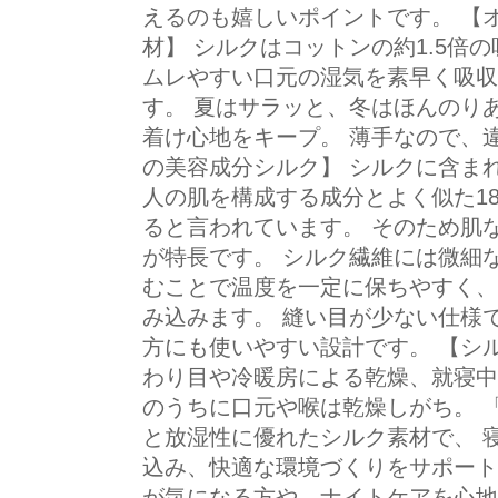
えるのも嬉しいポイントです。 【
材】 シルクはコットンの約1.5倍
ムレやすい口元の湿気を素早く吸収
す。 夏はサラッと、冬はほんのり
着け心地をキープ。 薄手なので、
の美容成分シルク】 シルクに含ま
人の肌を構成する成分とよく似た1
ると言われています。 そのため肌
が特長です。 シルク繊維には微細
むことで温度を一定に保ちやすく、
み込みます。 縫い目が少ない仕様
方にも使いやすい設計です。 【シ
わり目や冷暖房による乾燥、就寝中
のうちに口元や喉は乾燥しがち。 
と放湿性に優れたシルク素材で、 
込み、快適な環境づくりをサポート
が気になる方や、ナイトケアを心地