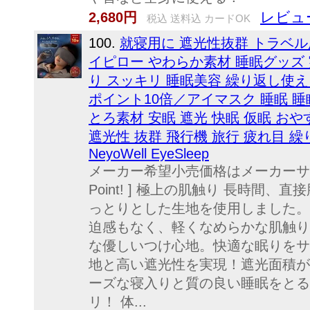
レビュー
2,680円
税込 送料込 カードOK
100.
就寝用に 遮光性抜群 トラベル
イピロー やわらか素材 睡眠グッズ
り スッキリ 睡眠美容 繰り返し使
ポイント10倍／アイマスク 睡眠 睡
とろ素材 安眠 遮光 快眠 仮眠 おや
遮光性 抜群 飛行機 旅行 疲れ目 
NeyoWell EyeSleep
メーカー希望小売価格はメーカーサ
Point! ] 極上の肌触り 長時間
っとりとした生地を使用しました。
迫感もなく、軽くなめらかな肌触り
な優しいつけ心地。快適な眠りをサ
地と高い遮光性を実現！遮光面積が
ーズな寝入りと質の良い睡眠をとる
リ！ 体...