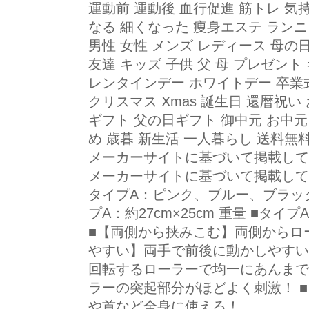
運動前 運動後 血行促進 筋トレ 気
なる 細くなった 痩身エステ ランニ
男性 女性 メンズ レディース 母の
友達 キッズ 子供 父 母 プレゼント
レンタインデー ホワイトデー 卒業式
クリスマス Xmas 誕生日 還暦祝い
ギフト 父の日ギフト 御中元 お中元
め 歳暮 新生活 一人暮らし 送料無
メーカーサイトに基づいて掲載して
メーカーサイトに基づいて掲載して
タイプA：ピンク、ブルー、ブラック
プA：約27cm×25cm 重量 ■タイプ
■【両側から挟みこむ】両側からロ
やすい】両手で前後に動かしやすい持ち
回転するローラーで均一にあんまで
ラーの突起部分がほどよく刺激！ 
や首など全身に使える！