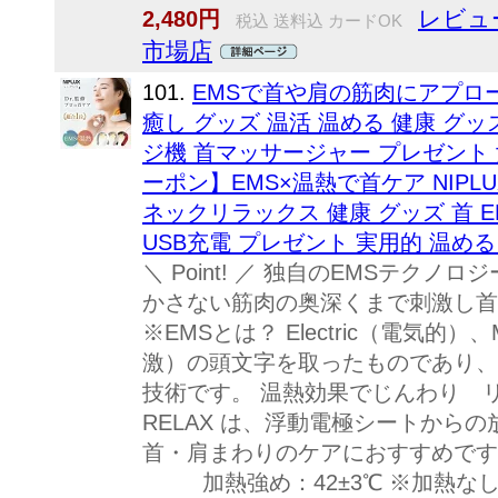
レビュー
2,480円
税込 送料込 カードOK
市場店
101.
EMSで首や肩の筋肉にアプローチ
癒し グッズ 温活 温める 健康 グ
ジ機 首マッサージャー プレゼント 
ーポン】EMS×温熱で首ケア NIPLUX
ネックリラックス 健康 グッズ 首 E
USB充電 プレゼント 実用的 温め
＼ Point! ／ 独自のEMSテクノ
かさない筋肉の奥深くまで刺激し首
※EMSとは？ Electric（電気的）、M
激）の頭文字を取ったものであり、
技術です。 温熱効果でじんわり リフレ
RELAX は、浮動電極シートから
首・肩まわりのケアにおすすめです
加熱強め：42±3℃ ※加熱なし