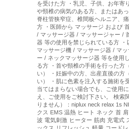
を受けた方 ・乳児、子供、お年寄
や頸椎の病気のある方、またはあっ
脊柱管狭窄症、椎間板ヘルニア、痛
方 ・医師から マッサージ および 
/ マッサージ器 / マッサージャー /
器 等の使用を禁じられている方 ・
マッサージ機 / マッサージ器 / マ
ー / ネックマッサージ器 等を使
る方 ・首や頸椎の手術を行った方
い） ・妊娠中の方、出産直後の方
い） ・肌に色素を注入する施術を
当てはまらない場合でも、ご使用に
え、ご使用をご検討下さい。 検索
りません）：niplux neck relax 1s
クス EMS 温熱 ヒート ネック 首 
波 電気刺激 ヒーター 筋肉 充電式
ックス リフレッシュ 軽量 コードレ