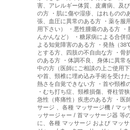
害、アレルギー体質、皮膚病、及び
の方 ・肌に傷や湿疹、はれものの
張、血圧に異常のある方 ・薬を服
用下さい） ・悪性腫瘍のある方 
んかんなど） ・糖尿病による合併
よる知覚障害のある方 ・発熱（38
とする方、四肢の不自由な方 ・骨
のある方 ・体調不良、身体に異常
中の方（医師にご相談の上ご使用下
や首、頸椎に埋め込み手術を受けた
熱さを自覚できない方 ・首や頸椎
・むち打ち症、頸椎損傷、脊柱管狭
急性（疼痛性）疾患のある方 ・医師
サージ 、各種 マッサージ機 / マッサ
ッサージャー / 首マッサージ器 
に、各種 マッサージ および マッサー