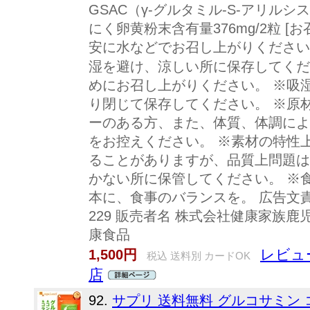
GSAC（γ-グルタミル-S-アリルシス
にく卵黄粉末含有量376mg/2粒 [
安に水などでお召し上がりください。
湿を避け、涼しい所に保存してくださ
めにお召し上がりください。 ※吸
り閉じて保存してください。 ※原
ーのある方、また、体質、体調によ
をお控えください。 ※素材の特性
ることがありますが、品質上問題は
かない所に保管してください。 ※
本に、食事のバランスを。 広告文責 株
229 販売者名 株式会社健康家族鹿児
康食品
レビュー
1,500円
税込 送料別 カードOK
店
92.
サプリ 送料無料 グルコサミン