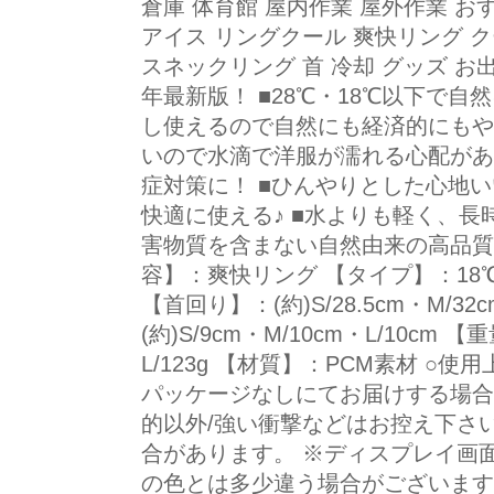
倉庫 体育館 屋内作業 屋外作業 お
アイス リングクール 爽快リング 
スネックリング 首 冷却 グッズ お出か
年最新版！ ■28℃・18℃以下で自
し使えるので自然にも経済的にもや
いので水滴で洋服が濡れる心配があ
症対策に！ ■ひんやりとした心地
快適に使える♪ ■水よりも軽く、長
害物質を含まない自然由来の高品質P
容】：爽快リング 【タイプ】：18℃
【首回り】：(約)S/28.5cm・M/32
(約)S/9cm・M/10cm・L/10cm 【
L/123g 【材質】：PCM素材 ○
パッケージなしにてお届けする場合
的以外/強い衝撃などはお控え下さ
合があります。 ※ディスプレイ画
の色とは多少違う場合がございます