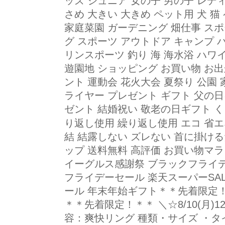
ッズ ジュニア 女の子 男の子 レデ
さめ 大きい 大きめ ペット用 犬 猫
家庭菜園 ガーデニング 畑仕事 ス
グ スポーツ アウトドア キャンプ バ
リンスポーツ 釣り 海 海水浴 ハワ
遊園地 ショッピング お買い物 お出
ント 運動会 花火大会 夏祭り 公園 
ライヤー プレゼント ギフト 父の
ゼント 結婚祝い 敬老の日ギフト 
り返し使用 繰り返し使用 エコ 省エ
結 結露しない ズレない 首に掛ける
ップ 送料無料 高評価 お買い物マ
イーグルス感謝祭 ブラックフライデー
フライデーセール 楽天スーパーSA
ール 年末年始ギフト＊＊先着限定！
＊＊先着限定！＊＊ ＼☆8/10(月)1
容：爽快リング 種類・サイズ ・タイ