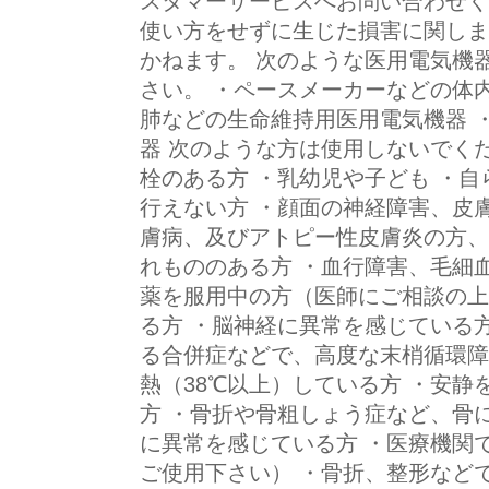
スタマーサービスへお問い合わせく
使い方をせずに生じた損害に関しま
かねます。 次のような医用電気機
さい。 ・ペースメーカーなどの体
肺などの生命維持用医用電気機器 
器 次のような方は使用しないでく
栓のある方 ・乳幼児や子ども ・
行えない方 ・顔面の神経障害、皮
膚病、及びアトピー性皮膚炎の方、
れもののある方 ・血行障害、毛細
薬を服用中の方（医師にご相談の上
る方 ・脳神経に異常を感じている
る合併症などで、高度な末梢循環障
熱（38℃以上）している方 ・安
方 ・骨折や骨粗しょう症など、骨
に異常を感じている方 ・医療機関
ご使用下さい） ・骨折、整形など