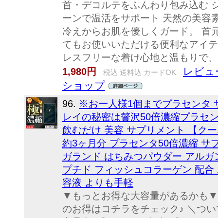
首・デコルテをふんわり包み込む 
ーンで温活をサポート 天然の美容
冷えからお肌を優しくガード。 首
てもお使いいただける便利なアイテ
レスフリーな着け心地と温もりで、
レビュー
1,980円
税込 送料込 カードOK
ショップ
96.
※お一人様1個までプラセンタ サ
レイの秘密は贅沢50倍濃縮プラセン
飲むだけ 美容 サプリメント 【ク
約3ヶ月分 プラセンタ50倍濃縮 サ
ガランド はちみつパウダー アルガ
プチド フィッシュコラーゲン 配合 
容液 よりも手軽
▼もっとお得な大容量があるかも▼ 
のお得はコチラをチェック♪ ＼つい