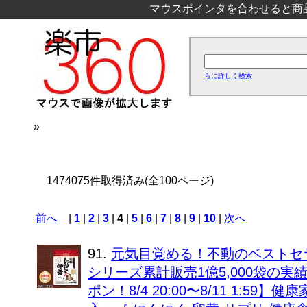
マウスポインタを合わせると商
らに詳しく検索
»
1474075件取得済み(全100ページ)
前へ
|
1
|
2
|
3
|
4
|
5
|
6
|
7
|
8
|
9
|
10
|
次へ
91.
元気目覚める！不動のベストセ
シリーズ累計販売1億5,000袋の実績！
ポン！8/4 20:00〜8/11 1:5