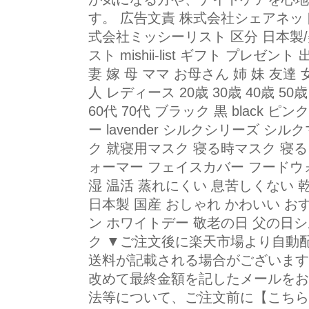
す。 広告文責 株式会社シェアネット（0
式会社ミッシーリスト 区分 日本製
スト mishii-list ギフト プレ
妻 嫁 母 ママ お母さん 姉 妹 友達
人 レディース 20歳 30歳 40歳 50歳 
60代 70代 ブラック 黒 black ピンク
ー lavender シルクシリーズ シ
ク 就寝用マスク 寝る時マスク 寝る
ォーマー フェイスカバー フードウ
湿 温活 蒸れにくい 息苦しくない 
日本製 国産 おしゃれ かわいい お
ン ホワイトデー 敬老の日 父の日シ
ク ▼ご注文後に楽天市場より自動
送料が記載される場合がございます
改めて最終金額を記したメールをお
法等について、ご注文前に【こちら