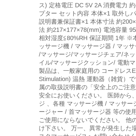
ス) 定格電圧 DC 5V 2A 消費電力
プター セット内容 本体×1 取外しパ
説明書兼保証書×1 本体寸法 約200×1
法 約217×177×78(mm) 電池容量 
相対湿度≦80%RH 保証期間 1年 ※
ッサージ機 / マッサージ器 / マッ
/マッサージ/マッサージチェア/ネ
イル/マッサージクッション/ 電動
製品は、一般家庭用の コードレスEMS (El
Stimulation) 温熱 運動器（
属の取扱説明書の「安全上のご注意
安全にお使いください。 医師から、
ジ 、各種 マッサージ機 / マッサージ
ージャー / 首マッサージ器 等の
ご使用にならないでください。 他
け下さい。 万一、異常が発生した