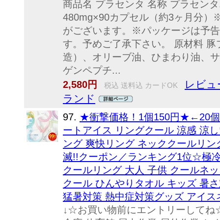
商品名 プラセンタ 名称 プラセン
480mg×90カプセル（約3ヶ月分
がございます。※パッケージは予告
す。予めご了承下さい。 原材料 
造）、オリーブ油、ひまわり油、サ
ゲンペプチ...
レビュー
2,580円
税込 送料込 カードOK
ランド
97.
★衝撃価格！1個150円★←20
ートアイス リングクール 涼感 涼し
ング 爽快リング ネッククールリン
滅!!クーポン／ランキング1位☆極冷
クールリング 大人 子供 クールネ
クール ひんやりタオル キッズ 暑
猛暑対策 熱中症対策グッズ アイス
↓☆お買い物前にエントリーしてね☆