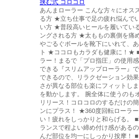
挟む式 コロコロ
あんまローラー こんな方々にオス
る方 ★立ち仕事で足の疲れ悩んで
い方 ★普段高いヒールを履いてい
ングされる方 ★太ももの裏側を痛
やごるぐボールを靴下にいれて、あ
ト ★ココロもカラダも健康に！★
ラー！まるで「プロ指圧」の使用感
できる『スリムアップローラー』で
できるので、リラクゼーション効果
さが異なる部位も楽にフィットしま
を動かします。 腕全体に使うのも
リリース！コロコロのするだけの簡
ンにプラス！ ★360度回転ローラ
い！疲れをしっかりと和らげる。 
ランスで程よい締め付け感があるの
んだ部位を均一にしっかり按摩！ 