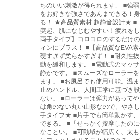
ちのいい刺激が得られます。 ■強
をお好きな強さであんまできる！身
る！ ★高品質素材 超静音設計★ ■
突起、肌になじむやすい！疲れをし
両手タイプ】コロコロのするだけの
ィンにプラス！ ■【高品質なEVA
硬すぎず柔らかすぎず！ ■耐久性
動を緩和します。 ■電動式のマッ
静かです。 ■スムーズなローラー
ます。 ■お風呂でも使用可能。温ま
止めハンドル、人間工学に基づき設
ない。 ■ローラーは弾力があって
は角のない丸い山形なので、やさし
手タイプ★ ■片手でも簡単動かす
できる。 ■「せっかく按摩したの
なことい。 ■可動域が幅広く、太