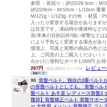
参照 ・首回り：(約)S/28.5cm・M/
(約)S/9cm・M/10cm・L/10cm 
M/121g・L/123g その他 ・材
入ったり変形する場合がありますが
は目安です。凍結時や液体時などの
造/本来の目的以外/強い衝撃などは
により予告なく変更する場合があり
環境上、写真と実際の商品の色とは
上、ご同意の上ご購入ください！○ ●
出かけに便利なポーチ1,000円 お得
レビュー4
267円
税込 送料込 カードOK
98.
骨盤ベルト。独自の3重ベルト
の骨盤ベルトとしても。 骨盤ベルト
盤ベルト あす楽 レディース骨盤3
獲得】骨盤矯正ベルト 骨盤サポータ
ー 女性用 メッシュ 骨盤矯正 ゴム 