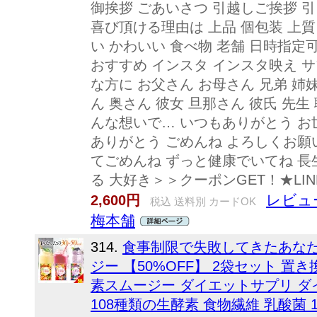
御挨拶 ごあいさつ 引越しご挨拶 引
喜び頂ける理由は 上品 個包装 上質
い かわいい 食べ物 老舗 日時指定
おすすめ インスタ インスタ映え サ
な方に お父さん お母さん 兄弟 姉
ん 奥さん 彼女 旦那さん 彼氏 先生 
んな想いで… いつもありがとう お
ありがとう ごめんね よろしくお願
てごめんね ずっと健康でいてね 長
る 大好き＞＞クーポンGET！★LI
レビュー
2,600円
税込 送料別 カードOK
梅本舗
314.
食事制限で失敗してきたあな
ジー 【50%OFF】 2袋セット 置
素スムージー ダイエットサプリ ダ
108種類の生酵素 食物繊維 乳酸菌 1