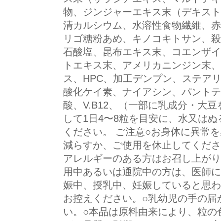
物、ジンジャーエキス末（デキスト
清カルシウム、水溶性食物繊維、赤
リゴ糖粉あめ、キノコキトサン、殺
石酸塩、昆布エキス末、コエンザイ
トエキス末、アメリカニンジン末、
ス、HPC、加工デンプン、ステア
酸化ケイ素、ナイアシン、パントテン酸C
酸、V.B12、（一部に乳成分・大
して1日4〜8粒を目安に、水又は
ください。 ご注意○お身体に異常
減らすか、ご使用を休止してくださ
アレルギーのある方はお召し上がり
用中あるいは通院中の方は、医師に
娠中、授乳中、妊娠していると思わ
お控えください。○乳幼児の手の届
い。○本品は原料由来により、粒の