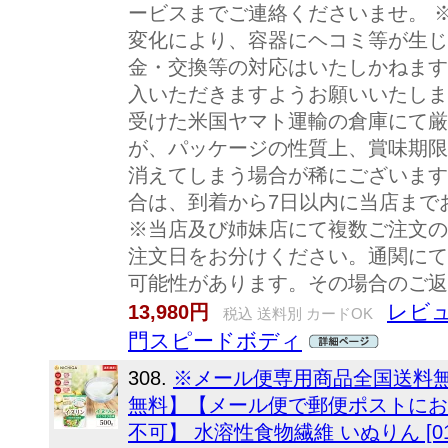
ービスまでご連絡くださいませ。 
変化により、容器にヘコミ等が生じ
金・交換等の対応はいたしかねます
入いただきますようお願いいたしま
受けた米国ヤマト運輸の倉庫にて厳
が、パッケージの性質上、賞味期限
消えてしまう場合が稀にございます
合は、到着から7日以内に当店まで
※当店及び姉妹店にて複数ご注文の
注文日をお分けください。通関にて
可能性があります。その場合のご返
レビュ
13,980円
税込 送料別 カードOK
門スピードボディ
308.
※メール便専用商品全国送料無料
無料】【メール便で郵便ポストにお
不可】 水溶性食物繊維 いぬりん [01]