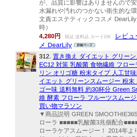
が、品質に影響はありませんので安
水漏れや汚れのつかない衛生的な環
文責エステティックコスメ DearLily／
時）
レビュー
4,280円
税込 送料込 カードOK
メ DearLily
312.
置き換え ダイエット グリーン
EC12 対策 乳酸菌 食物繊維 フロ
リン オリゴ糖 粉末タイプ 人工甘味料
イエット グリーンスムージー 粉末 1
ゴー味 送料無料 約30杯分 Green Smo
維 酵素 フローラ フルーツスムージ
買い物マラソン
▼商品説明 GREEN SMOOTHIE36
ローラ ■■■■■乳酸菌3兆個配合■■
ローラケアスムージー！ 2014年