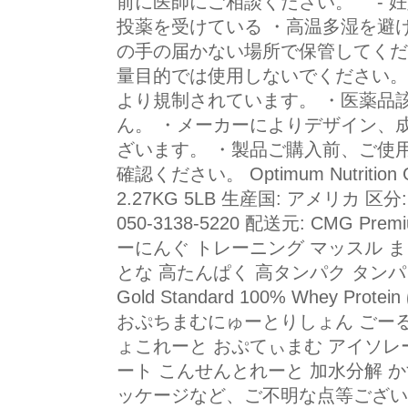
前に医師にご相談ください。 - 妊
投薬を受けている ・高温多湿を避
の手の届かない場所で保管してくだ
量目的では使用しないでください。
より規制されています。 ・医薬品
ん。 ・メーカーによりデザイン、
ざいます。 ・製品ご購入前、ご使
確認ください。 Optimum Nutrition Go
2.27KG 5LB 生産国: アメリカ 区分
050-3138-5220 配送元: CMG Prem
ーにんぐ トレーニング マッスル ま
とな 高たんぱく 高タンパク タンパク
Gold Standard 100% Whey Pr
おぷちまむにゅーとりしょん ごー
ょこれーと おぷてぃまむ アイソレ
ート こんせんとれーと 加水分解 
ッケージなど、ご不明な点等ござい