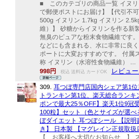
■ このカテゴリの商品一覧 イヌリ
で郵便ポストにお届け】【代引不可
500g イヌリン 1.7kg イヌリン 
維）】 砂糖からイヌリンを作る新
無臭のピュアな粉末食物繊維です。
などにも含まれる、水に非常に良く
ポートに大変おすすめです。 付属
称 イヌリン（水溶性食物繊維） ...
レビュー1
998円
税込 送料込 カードOK
309.
耳つぼ専門店国内シェア第1位累
トランキン第1位、楽天総合ランキング
ポンで最大25％OFF】楽天1位9
100粒】セット（色とサイズが選べ
ぼダイエット 耳つぼシール 【説明
き】 日本製 【マグレイン正規取
【 お客様へ大切なお知らせ 】 