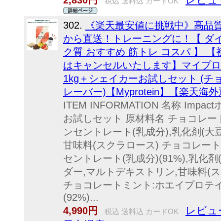
2,830円
税込 送料込 カードOK
302.
《楽天最安値に挑戦中》高品
から直送！トレーニングに！【 ダイ
ク質 おすすめ 筋トレ コスパ 】 
はキャンセルいたします】マイプロテ
1kg＋シェイカーお試しセット (
レーバー)【Myprotein】【楽天海
ITEM INFORMATION 名称 Im
お試しセット 原材料名 チョコレー
ンセントレート(乳成分),乳化剤(大豆
甘味料(スクラロース) チョコレー
セントレート(乳成分)(91%),乳化剤
ダー,マルトデキストリン,甘味料(ス
チョコレートミント:ホエイプロテイ
(92%)...
レビュー
4,990円
税込 送料込 カードOK