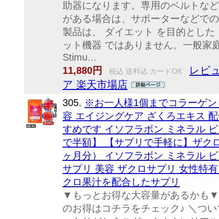
助器になります。専用のベルトなど
がある場合は、サポーターなどでの
製品は、 ダイエット を目的とした
ット機器 ではありません。一般家庭用の EMS
Stimu...
レビュ
11,880円
税込 送料込 カードOK
ア 楽天市場店
305.
※お一人様1個までコラーゲン
容 エイジングケア ざくろエキス 
すめです イソフラボン ミネラル 
で半額】 【サプリで手軽に】ザク
ヶ月分） イソフラボン ミネラル ビ
サプリ 美容 ザクロサプリ 女性特
クロ果汁を配合したサプリ
▼もっとお得な大容量があるかも▼ 
のお得はコチラをチェック♪ ＼つい