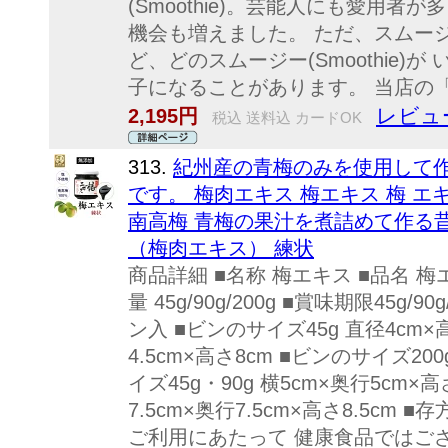
(Smoothie)。芸能人にも愛用者
機会も増えました。 ただ、スムージー(
ど、どのスムージー(Smoothie)
子になることがあります。 当店の「グ
レビュー
2,195円
税込 送料込 カードOK
313.
紀州産の青梅のみを使用して
です。 梅肉エキス 梅エキス 梅 エ
南高梅 青梅の果汁を煮詰めて作る
（梅肉エキス） 練状
商品詳細 ■名称 梅エキス ■品名 
量 45g/90g/200g ■賞味期限45g/90
ン入 ■ビンのサイズ45g 直径4cm×
4.5cm×高さ8cm ■ビンのサイズ200
イズ45g・90g 横5cm×奥行5cm×高
7.5cm×奥行7.5cm×高さ8.5cm
ご利用にあたって 健康食品ではご