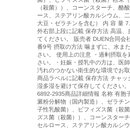
（殺菌））、コーンスターチ、酪酸
ース、ステアリン酸カルシウム、二
大豆・ゼラチンを含む） 内 容 量 7.
外右部上段に記載 保存方法 高温、
てください。 販売者 DUEN合同会
番9号 摂取の方法 噛まずに、水ま
さい。 使用上の注意 ・過剰摂取
さい。・妊娠・授乳中の方は、医師
汚れのつかない衛生的な環境でお取
商品ラベルに記載 保存方法 チャ
湿多湿を避けて保存してください。 広
6892-2935商品詳細情報 名称 
澱粉分解物（国内製造）、ゼラチン
子性乳酸菌）、ビフィズス菌（殺菌
ズス菌（殺菌））、コーンスターチ
セルロース、ステアリン酸カルシウ