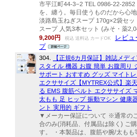
市平江町44-3−2 TEL 0986-22-28
を、纏う。毎日使うものだから心地よさに
淡路島玉ねぎスープ 170g×2袋セット1
スープ 人気3本セット (みそ・薬2,0
レビュー
9,200円
税込 送料込 カードOK
プ
304.
【正規6カ月保証】雑誌メディア
スタイル 機器 お腹 簡単 お腹周り
サポート おすすめ グッズ マイト
エクササイズ【MYTREX公式】楽天
る EMS 腹筋ベルト エクササイズ 
太もも 足 ヒップ 振動マシン 健康
ント 実用的 ギフト
▼メーカー保証について ※通常の
合のみ(消耗品、付属品は除く) ご
す。 ・本製品は、腹筋や腕/太もも