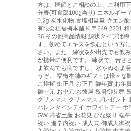
方は、医師とご相談の上、ご利用下さ
分表(可食部100g当り) エネルギー たん
0.2g 炭水化物 食塩相当量 クエン酸 74
有限会社福梅本舗 K 〒649-2201
36 その他商品情報 練状タイプは
す。初めてエキスを飲むという方に
さい。また、練状を外出先でも飲み
が携帯に便利です。 練状で、苦さ
ま飲んでも良ですし、水やぬるま湯
うぞ。 福梅本舗のギフトは様々な
ご挨拶 御正月 お正月 御年賀 お年賀
御中元 お中元 お彼岸 残暑御見舞 
クリスマス クリスマスプレゼント 
バレンタインデイ ホワイトデー ホ
GW 帰省土産 お花見 ひな祭り 端
祝い 進学内祝い 成人式 御成人御祝