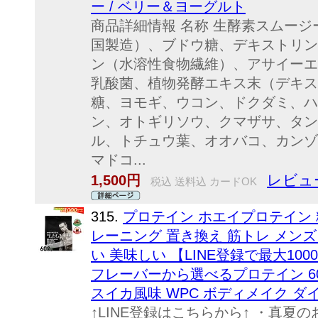
ー / ベリー＆ヨーグルト
商品詳細情報 名称 生酵素スムージ
国製造）、ブドウ糖、デキストリン
ン（水溶性食物繊維）、アサイーエ
乳酸菌、植物発酵エキス末（デキス
糖、ヨモギ、ウコン、ドクダミ、ハ
ン、オトギリソウ、クマザサ、タン
ル、トチュウ葉、オオバコ、カンゾ
マドコ...
レビュー
1,500円
税込 送料込 カードOK
315.
プロテイン ホエイプロテイン 
レーニング 置き換え 筋トレ メンズ
い 美味しい 【LINE登録で最大10
フレーバーから選べるプロテイン 60
スイカ風味 WPC ボディメイク ダ
↑LINE登録はこちらから↑ ・真