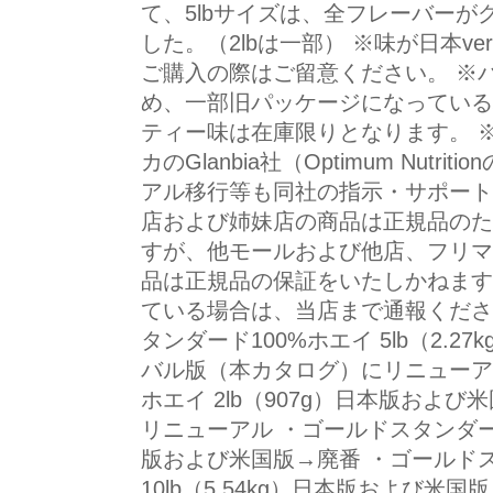
て、5lbサイズは、全フレーバーが
した。（2lbは一部） ※味が日本v
ご購入の際はご留意ください。 ※
め、一部旧パッケージになっている場
ティー味は在庫限りとなります。 
カのGlanbia社（Optimum Nut
アル移行等も同社の指示・サポート
店および姉妹店の商品は正規品のた
すが、他モールおよび他店、フリマ
品は正規品の保証をいたしかねます
ている場合は、当店まで通報くださ
タンダード100%ホエイ 5lb（2.
バル版（本カタログ）にリニューアル
ホエイ 2lb（907g）日本版およ
リニューアル ・ゴールドスタンダード1
版および米国版→廃番 ・ゴールドス
10lb（5.54kg）日本版および