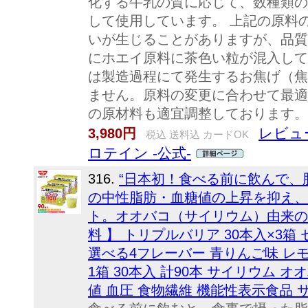
化する牛乳の質に応じて、数種類の
して使用しています。 上記の原料
いが生じることがありますが、品質
にホエイ原料に茶色い粒が混入して
は製造過程にて発生するお焦げ（焦
ません。原料の変更に合わせて最適
の原材料も適宜調整しております。
レビュー
3,980円
税込 送料込 カードOK
ロテイン -公式-
316.
“日本初！食べる前に飲んで、
の中性脂肪・血糖値の上昇を抑え、
ト。オオバコ（サイリウム）由来の
料 】 トリプルバリア 30本入×3箱
選べる4フレーバー 青りんご味 レ
1箱 30本入 計90本 サイリウム オ
値 血圧 食物繊維 機能性表示食品 