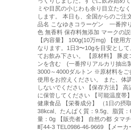
っくりしました。すでに飲み始めて
ミや目尻の小じわも余り目立たなく
します。 本日も、全国からのご注
品名 こなゆきコラーゲン 一番搾
色 無香料 保存料無添加 マークの説
【内容量】 100g(10万mg) 【使
なります。1日3〜10gを目安とし
てお飲み下さい。 【原材料】 豚
ンを含む (一番搾りアルカリ抽出製
3000～4000ダルトン ※原材料
使用をお控えください。 また、体
しないでください 【保存方法】 
に保管してください 【可能温度帯】
健康食品 【栄養成分】 （1日の摂
38kcal、たんぱく質：9.5g、脂
量：0g 【販売者】 自然の都 タ
町44-3 TEL0986-46-9669 