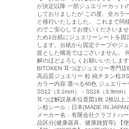
が決定以降 一部ジュエリーカットの
しておりましたが この度、全カラ
と移行いたしました。 これまで同
のでご安心してお使いくださいませ
ため1台紙にジュエリーシートを固
します。台紙から固定テープやジュ
提とした構造ではございません。 
解のほどよろしくお願いいたします
BITOKEN 耳つぼジュエリー専門店B
高品質ジュエリー 粒 純チタン粒JIS2
カラー内容 選べる40色 ジュエリーサ
SS12（3.1mm）・SS16（3.9m
耳つぼ解説基本位置図1枚 2枚以上
ン粒シール：日本(MADE IN JAP
メーカー名：有限会社クラフトハート(08
品区分(健康器具、健康雑貨等) 【便利