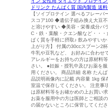
イン 女性用 ダイエット プロテイ
ドリンク たんぱく質 国内製造 送料
【ソイプロテイン 選べるフレーバー
スコア100 ◆遺伝子組み換え大豆
と溶けやすい ◆美容・栄養成分バ
C・鉄・葉酸・クエン酸など・・・
ぱく質を手軽に摂取♪ 飲みやすいか
上がり方】 付属の30ccスプーン2杯弱分
牛乳や豆乳など、 お好みに合わせ
アレルギーをお持ちの方は原材料等
さい。 ●妊娠・授乳中及びお薬を
用ください。 商品詳細 名称 たん
品説明画像内に記載 内容量 1kg 
室温で保存してください。 注意事
は原材料等をお確かめの上お買い求
お薬を服用中の方は医師とご相談の
の届かないところに保管してくださ