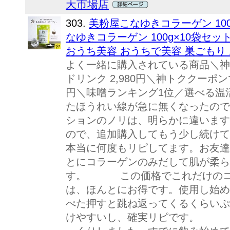
天市場店
303.
美粉屋こなゆきコラーゲン 100
なゆきコラーゲン 100g×10袋セットM
おうち美容 おうちで美容 巣ごもり 
よく一緒に購入されている商品＼神ト
ドリンク 2,980円＼神トククーポンで
円＼味噌ランキング1位／選べる温活
たほうれい線が急に無くなったので
ションのノリは、明らかに違います
ので、追加購入してもう少し続
本当に何度もリピしてます。お友達
とにコラーゲンのみだして肌が柔ら
す。 この価格でこれだけのコ
は、ほんとにお得です。使用し始め
ぺた押すと跳ね返ってくるくらいぷ
けやすいし、確実リピです。 