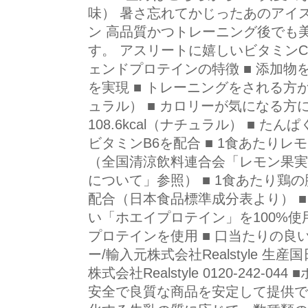
味） 暑さ忘れてかじったあのアイ
ン 高品質かつトレーニング後でも
す。 アスリートに嬉しいビタミンC
ェンドプロテインの特徴 ■ 添加
を実現 ■ トレーニングをされる方が
ュラル） ■ カロリーが気になる方
108.6kcal（ナチュラル） ■ 
ビタミンB6を配合 ■ 1食あたりレ
（全国清涼飲料連合会「レモン果実
について」参照） ■ 1食あたり鶏の
配合（日本食品標準成分表より） 
い「ホエイプロテイン」を100%使用
プロテインを使用 ■ 口当たりの良
ー/輸入元株式会社Realstyle 生
株式会社Realstyle 0120-242-
安全で良質な商品を安定して提供で