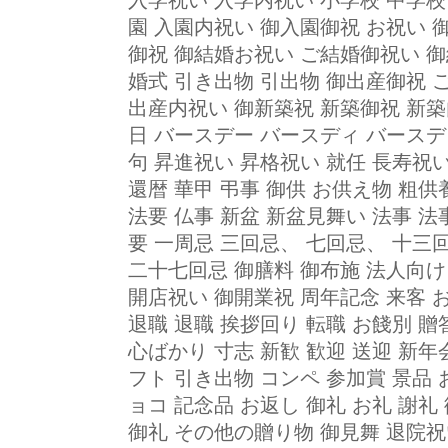
入学祝い 入学内祝い 小学校 中学校
園 入園内祝い 御入園御祝 お祝い 
御祝 御結婚お祝い ご結婚御祝い 御
婚式 引き出物 引出物 御出産御祝 
出産内祝い 御新築祝 新築御祝 新築
日 バースデー バースディ バースデ
句 昇進祝い 昇格祝い 就任 長寿祝
還暦 華甲 弔事 御供 お供え物 粗供
法要 仏事 新盆 新盆見舞い 法事 
要 一周忌 三回忌、 七回忌、 十三
二十七回忌 御膳料 御布施 法人向け
開店祝い 御開業祝 周年記念 来客 
退職 退職 挨拶回り 転職 お餞別 贈
心ばかり 寸志 新歓 歓迎 送迎 新年
フト 引き出物 コンペ 参加賞 景品
ョコ 記念品 お返し 御礼 お礼 謝礼
御礼 その他の贈り物 御見舞 退院祝