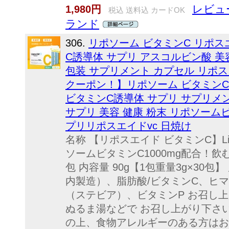
レビュー
1,980円
税込 送料込 カードOK
ランド
306.
リポソーム ビタミンC リポス
C誘導体 サプリ アスコルビン酸 美
包装 サプリメント カプセル リポス 
クーポン！】リポソーム ビタミンC
ビタミンC誘導体 サプリ サプリメン
サプリ 美容 健康 粉末 リポソーム
プリリポスエイドvc 日焼け
名称 【リポスエイド ビタミンC】Lipo
ソームビタミンC1000mg配合！飲む
包 内容量 90g【1包重量3g×30
内製造）、脂肪酸/ビタミンC、ヒ
（ステビア）、ビタミンP お召し上
ぬるま湯などで お召し上がり下さい
の上、食物アレルギーのある方はお