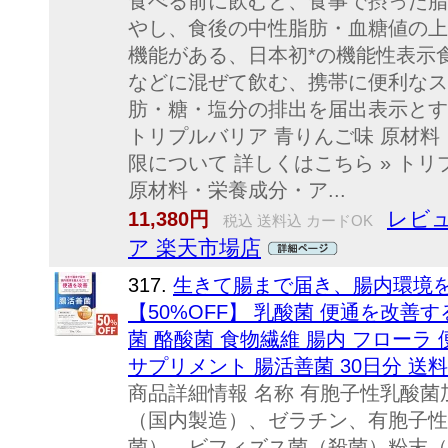
食べる前に飲むと、食事で摂った脂
やし、食後の中性脂肪・血糖値の上
機能がある、日本初*の機能性表示食品
などに混ぜて飲む、携帯に便利なステ
肪・糖・塩分の排出を届出表示とす
トリプルバリア 青りんご味 原材
限について 詳しくはこちら » ト
原材料・栄養成分・ア...
レビュ
11,380円
税込 送料込 カードOK
ア 楽天市場店
317.
生きて腸まで届き、腸内環境
【50%OFF】 乳酸菌 便通を改善
菌 酪酸菌 食物繊維 腸内 フローラ
サプリメント 腸活善菌 30日分 送
商品詳細情報 名称 有胞子性乳酸菌
（国内製造）、ゼラチン、有胞子性
菌）、ビフィズス菌（殺菌）粉末（