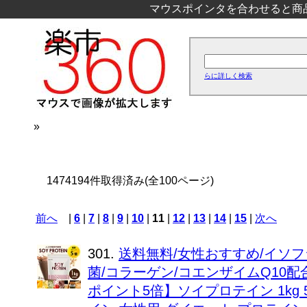
マウスポインタを合わせると商
らに詳しく検索
»
1474194件取得済み(全100ページ)
前へ
|
6
|
7
|
8
|
9
|
10
|
11
|
12
|
13
|
14
|
15
|
次へ
301.
送料無料/女性おすすめ/イソフ
菌/コラーゲン/コエンザイムQ10配
ポイント5倍】ソイプロテイン 1kg