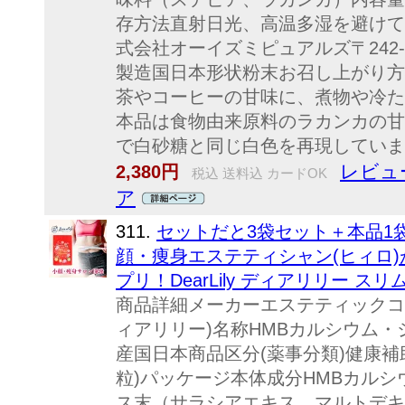
存方法直射日光、高温多湿を避けて
式会社オーイズミピュアルズ〒242-0
製造国日本形状粉末お召し上がり方
茶やコーヒーの甘味に、煮物や冷た
本品は食物由来原料のラカンカの甘
で白砂糖と同じ白色を再現しています
レビュー
2,380円
税込 送料込 カードOK
ア
311.
セットだと3袋セット＋本品1
顔・痩身エステティシャン(ヒィロ
プリ！DearLily ディアリリー ス
商品詳細メーカーエステティックコスメ De
ィアリリー)名称HMBカルシウム
産国日本商品区分(薬事分類)健康補助食品
粒)パッケージ本体成分HMBカル
ス末（サラシアエキス、マルトデキ