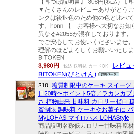
【耳つぼ説明書】 308円(税込) 【
▼たくさんのレビューありがとうご
ンクは後退色のため他の色と比べて
す。honn 【 お客様へ大切なお
異なる#2058が混在しております
でご安心してお使いくださいませ。
理解のほどよろしくお願いいたしま
BITOKEN
レビュー
3,980円
税込 送料込 カードOK
BITOKEN(びとけん)
310.
糖質制限中のケーキ スイーツ 
日20時〜ポイント5倍／ラカンカプレ
さ 植物由来 甘味料 カロリーゼロ 
質制限 調味料 ケーキやお菓子に 
MyLOHAS マイロハス LOHAStyle
商品説明名称低カロリー甘味料原材
味料（ステビア、ラカンカ）内容量