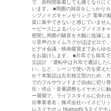
で、長時間装着しても痛くなりにく
います。 ■周囲の雑音をしっかり
シブノイズキャンセリング 電車の
楽に集中できないと感じていません
ーピースによるパッシブノイズキャ
密閉し周囲の騒音を大幅に低減しま
り音声のタイムラグがほぼゼロで、
ビデオ会議・映画鑑賞まであらゆる
をお届けします。 ■片耳でも両耳
立設計 「運転中は片耳で通話した
い」など、シーンで使い方を変えた
か？本製品は左右独立型のため、片
でのフルサウンドまで自由に切り替
生・停止・音量調整もイヤホンに触
ー展開で、ライフスタイルに合わせ
出事業者名：株式会社ハイスピリット
レスイヤホン bluetooth 5.3 イヤ