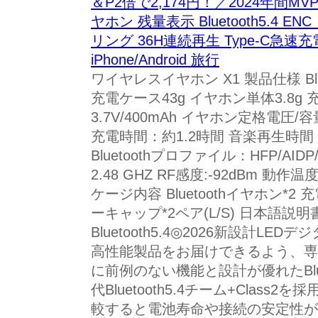
＆P2倍で2,174円！／2024年間MVP
ヤホン 残量表示 Bluetooth5.4
リング 36H連続再生 Type‐C急速充
iPhone/Android 旅行
ワイヤレスイヤホン X1 製品仕様 Blu
充電ケース43g イヤホン単体3.8g
3.7V/400mAh イヤホン定格電圧/容
充電時間：約1.2時間 音楽再生時間
Bluetoothプロファイル：HFP/AIDP
2.48 GHZ RF感度:-92dBm 動
ケージ内容 Bluetoothイヤホン*2
ーキャップ*2ペア(L/S) 日本語説明
Bluetooth5.4◎2026新設計LE
高性能製品をお届けできるよう、専
に前例のない機能と設計が優れたBlu
代Bluetooth5.4チーム+Class2を
較すると電池寿命や接続の安定性が