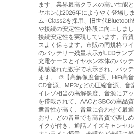
ます。業界最高クラスの高い性能と外観
ヤホンは2026年にようやく登場しました
ム+Class2を採用、旧世代Blueto
や接続の安定性が格段に向上しまし
接続安定性を実現しています。音質
スよく保ちます。市販の同規格ワイ
のバッテリー残量表示がLEDラン
充電ケースとイヤホン本体のバッテ
級感溢れた数字で表示され、バッテ
ます。 🎨【高解像度音源、HiFi
CD音源、MP3などの圧縮音源、
イレゾ相当の高解像度、音源にアッ
を搭載されて、AACとSBCの高品
遮音性が高く、音量に合わせて最適
おり、どの音量でも高音質で楽しめ
イクが付き、通話ノイズキャンセル(C
オンライン授業、会議など会話に最