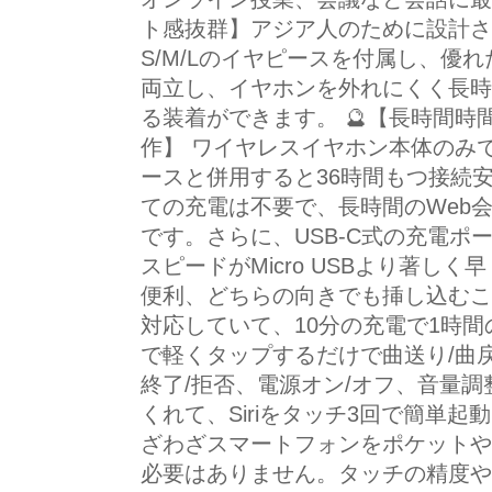
ト感抜群】アジア人のために設計さ
S/M/Lのイヤピースを付属し、優
両立し、イヤホンを外れにくく長時
る装着ができます。 🔮【長時間
作】 ワイヤレスイヤホン本体のみで
ースと併用すると36時間もつ接続
ての充電は不要で、長時間のWeb
です。さらに、USB-C式の充電ポ
スピードがMicro USBより著し
便利、どちらの向きでも挿し込むこ
対応していて、10分の充電で1時
で軽くタップするだけで曲送り/曲戻
終了/拒否、電源オン/オフ、音量
くれて、Siriをタッチ3回で簡単
ざわざスマートフォンをポケットや
必要はありません。タッチの精度や