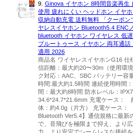
9.
Ginova イヤホン 8時間音楽再
使用 疲れにくい ヘッドホン イヤホン 
収納自動充電 送料無料 「クーポンで
ヤレスイヤホン Bluetooth5.4 
bluetooth イヤホン ワイヤレス
ブルートゥース イヤホン 両耳通話 片耳 I
適用 2026
商品名 ワイヤレスイヤホンG16 仕様 適合
信距離：最大約20〜30m（使用環
ク対応：AAC、SBC バッテリー容量
時間:最大約1.5時間 連続使用時間
間：最大約8時間 防水レベル：IPX
34.6*24.7*21.6mm 充電ケース：
体：約4.0g（片方） 充電ケース： 約
Bluetooth Ver5.4】通信規格に最新
で、音飛びを極限まで抑え、より広
力、より安定でシームレスな接続を