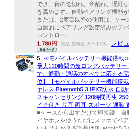
でき、音の途切れ、音割れ、遅延な
を高めます。自動ペアリング機能が
または、2度目以降の使用は、ケー
自動的にペアリング設定済みのデバ
コントロー...
レビュ
1,780円
税込 送料込 カードOK
5.
≪モバイルバッテリー機能搭載
最大120時間の超ロングバッテリー
で、通勤・通話のすべてに応える完
位】【モバイルバッテリー機能搭載
ヤレス Bluetooth5.3 IPX7防
ズキャンセリング 120時間再生 25
イク付き 片耳 両耳 スポーツ 通勤 通
■ケースから出すだけで即接続！自
イヤホンを使うたびにスマホでペア
いませんか？本製品はBluetooth