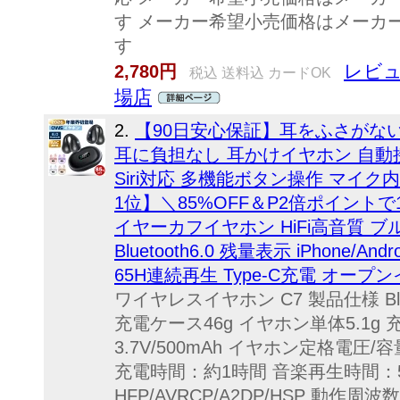
す メーカー希望小売価格はメーカ
す
レビュ
2,780円
税込 送料込 カードOK
場店
2.
【90日安心保証】耳をふさがない bl
耳に負担なし 耳かけイヤホン 自動接
Siri対応 多機能ボタン操作 マイ
1位】＼85%OFF＆P2倍ポイントで
イヤーカフイヤホン HiFi高音質 
Bluetooth6.0 残量表示 iPhone
65H連続再生 Type‐C充電 オー
ワイヤレスイヤホン C7 製品仕様 Blu
充電ケース46g イヤホン単体5.1g
3.7V/500mAh イヤホン定格電圧/容
充電時間：約1時間 音楽再生時間：5-8
HFP/AVRCP/A2DP/HSP 動作周波数：