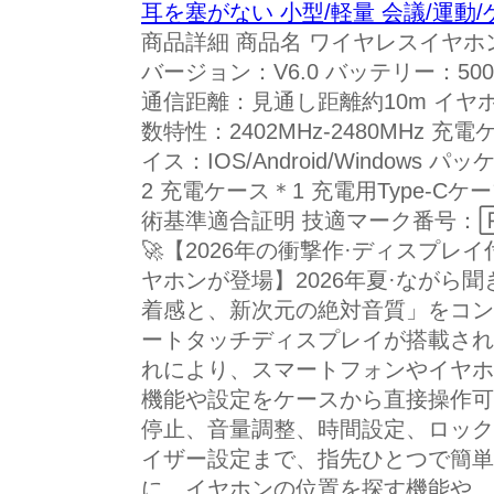
耳を塞がない 小型/軽量 会議/運動/
商品詳細 商品名 ワイヤレスイヤホン 商品
バージョン：V6.0 バッテリー：500
通信距離：見通し距離約10m イヤホン
数特性：2402MHz-2480MHz 充
イス：IOS/Android/Window
2 充電ケース＊1 充電用Type‐C
術基準適合証明 技適マーク番号：🅁 
🚀【2026年の衝撃作·ディスプ
ヤホンが登場】2026年夏·ながら
着感と、新次元の絶対音質」をコン
ートタッチディスプレイが搭載され
れにより、スマートフォンやイヤホ
機能や設定をケースから直接操作可
停止、音量調整、時間設定、ロック
イザー設定まで、指先ひとつで簡単
に、イヤホンの位置を探す機能や、