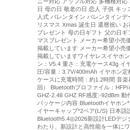
ニー対応 アップル対応 多機種対応 2
日 母の日 敬老の日 恋人 子供 キッ
人式 バレンタイン バレンタインデー
リスマス Xmas 誕生日 還暦祝い 
プレゼント 母の日ギフト 父の日ギ
マスプレゼント メーカー希望小売
掲載しています メーカー希望小売
掲載していますワイヤレスイヤホン X1 
ン：V5.4 重さ：充電ケース43g 
圧/容量：3.7V/400mAh イヤホン定
ケースに充電時間：約1.2時間 音楽
回） Bluetoothプロファイル：HFP/
GHZ-2.48 GHZ RF感度:-92dB
パッケージ内容 Bluetoothイヤホン
イヤーキャップ*2ペア(L/S) 日本語
Bluetooth5.4◎2026新設計LE
わたり、新設計と高性能を一体にワ