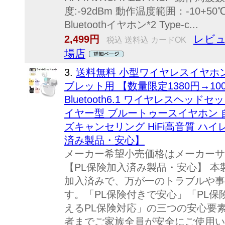
度:-92dBm 動作温度範囲：-10+
Bluetoothイヤホン*2 Type-c...
レビュ
2,499円
税込 送料込 カードOK
場店
3.
送料無料 小型ワイヤレスイヤホン iPho
ブレット用 【数量限定1380円→1
Bluetooth6.1 ワイヤレスヘッドセッ
イヤー型 ブルートゥースイヤホン 
ズキャンセリング HiFi高音質 ハイ
済み製品・安心】
メーカー希望小売価格はメーカーサ
【PL保険加入済み製品・安心】 本
加入済みで、万が一のトラブルや事
す。「PL保険付きで安心」「PL
えるPL保険対応」の三つの安心要
者までご家族全員が安全にご使用い