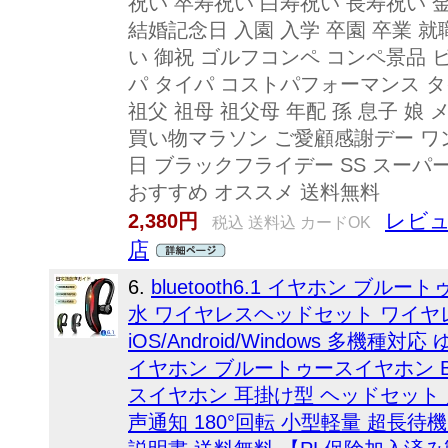
祝い 卒寿祝い 白寿祝い 長寿祝い 
結婚記念日 入園 入学 卒園 卒業 就
い 御祝 ゴルフコンペ コンペ景品 ビ
パ タイパ コストパフォーマンス タ
祖父 祖母 祖父母 年配 孫 息子 娘 
買い物マラソン ご愛顧感謝デー ワ
日 ブラックフライデー SS スーパ
おすすめ オススメ 送料無料
レビュ
2,380円
税込 送料込 カードOK
店
6.
bluetooth6.1 イヤホン ブルー
水 ワイヤレスヘッドセット ワイヤ
iOS/Android/Windows 多機種対応
イヤホン ブルートゥースイヤホン Bluet
スイヤホン 耳掛け型 ヘッドセット 
声通知 180°回転 小型軽量 超長待