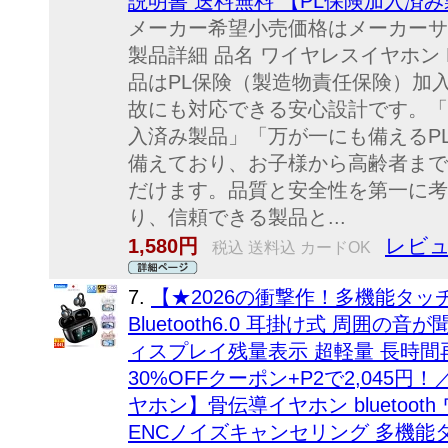
説明書 送料無料 【PL保険加入済
メーカー希望小売価格はメーカーサ
製品詳細 品名 ワイヤレスイヤホン
品はPL保険（製造物責任保険）加
故にも対応できる安心設計です。「
入済み製品」「万が一にも備えるP
備えており、お子様から高齢者まで
だけます。品質と安全性を第一に考
り、信頼できる製品と...
レビュ
1,580円
税込 送料込 カードOK
7.
【★2026の衝撃作！多機能タ
Bluetooth6.0 耳掛け式 周囲の
ィスプレイ残量表示 超軽量 長時間再
30%OFFクーポン+P2で2,045円！
ヤホン】骨伝導イヤホン bluetooth
ENCノイズキャンセリング 多機能