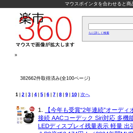
マウスポインタを合わせると商
らに詳しく検索
»
382662件取得済み(全100ページ)
1
|
2
|
3
|
4
|
5
|
6
|
7
|
8
|
9
|
10
|
次へ
1.
【今年も受賞“2年連続”オーディオ
接続 AACコーデック Siri対応 
LEDディスプレイ残量表示 軽量 出