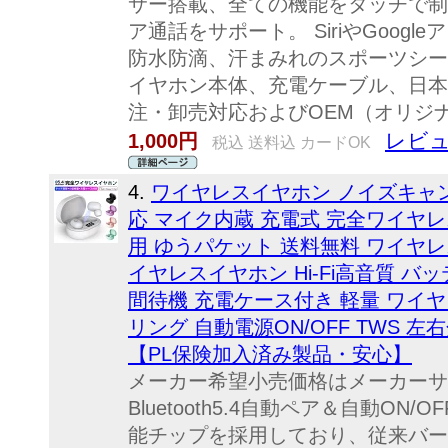
サー搭載、全ての機能をタッチで制
ア通話をサポート。 SiriやGoog
防水防滴、汗まみれのスポーツシー
イヤホン本体、充電ケーブル、日本
注・卸売対応およびOEM（オリジ
レビュ
1,000円
税込 送料込 カードOK
4.
ワイヤレスイヤホン ノイズキャンセリング
応 マイク内蔵 充電式 完全ワイヤ
用 ゆうパケット 送料無料 ワイヤレスヘッ
イヤレスイヤホン Hi-Fi高音質 バ
間待機 充電ケース付き 軽量 ワイヤ
リング 自動電源ON/OFF TWS 左
【PL保険加入済み製品・安心】
メーカー希望小売価格はメーカーサ
Bluetooth5.4自動ペア＆自動O
能チップを採用しており、従来バー