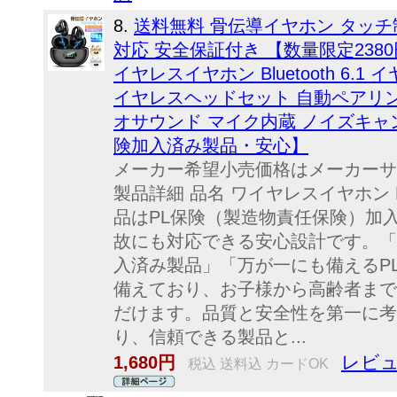
8.
送料無料 骨伝導イヤホン タッチ制
対応 安全保証付き 【数量限定2380
イヤレスイヤホン Bluetooth 6.
イヤレスヘッドセット 自動ペアリング 
オサウンド マイク内蔵 ノイズキャン
険加入済み製品・安心】
メーカー希望小売価格はメーカーサ
製品詳細 品名 ワイヤレスイヤホン
品はPL保険（製造物責任保険）加
故にも対応できる安心設計です。「
入済み製品」「万が一にも備えるP
備えており、お子様から高齢者まで
だけます。品質と安全性を第一に考
り、信頼できる製品と...
レビュ
1,680円
税込 送料込 カードOK