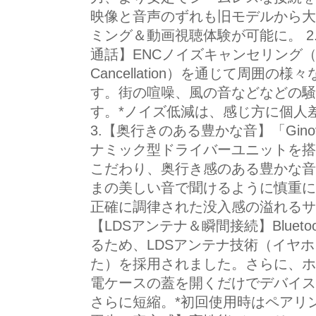
映像と音声のずれも旧モデルから大
ミング＆動画視聴体験が可能に。 
通話】ENCノイズキャンセリング（Envir
Cancellation）を通じて周囲
す。街の喧噪、風の音などなどの騒
す。*ノイズ低減は、感じ方に個人
3.【奥行きのある豊かな音】「Gino
ナミック型ドライバーユニットを搭
こだわり、奥行き感のある豊かな音
まの美しい音で聞けるように慎重に
正確に調律された没入感の溢れるサウ
【LDSアンテナ＆瞬間接続】Bluet
るため、LDSアンテナ技術（イヤ
た）を採用されました。さらに、ホ
電ケースの蓋を開くだけでデバイス
さらに短縮。*初回使用時はペアリン